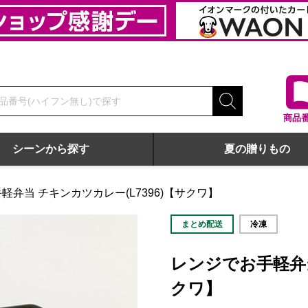
商品
シーンから探す
夏の贈りもの
軽弁当 チキンカツカレー(L7396)【サクワ】
まとめ配送
冷凍
レンジでお手軽弁当
クワ】