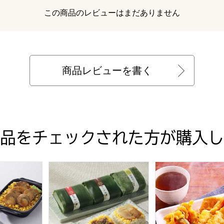
レビュー
この商品のレビューはまだありません
商品レビューを書く
品をチェックされた方が購入し
IUM60SN] (L5880)【サクワ】【直送】
ーズ 北海道 新千歳空港空弁巡り【夏の贈りもの・お中元】
芝寿し 笹蒸し寿し9個入り【夏の贈りもの・お中元】
お手軽丼 天丼 280g