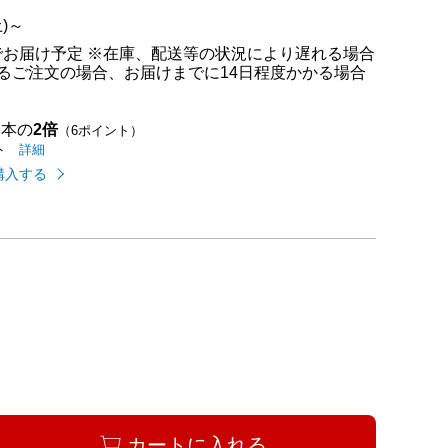
)～
でお届け予定 ※在庫、配送等の状況により遅れる場合
るご注文の場合、お届けまでに14日程度かかる場合
基本の
2倍
（6ポイント）
イオンカードのご利用でたまるポイントの
はこちら
詳細
ト
購入する
め配送についての
はこちら
カートに入れる