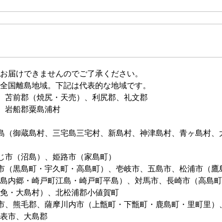
お届けできませんのでご了承ください。
全国離島地域。下記は代表的な地域です。
、苫前郡（焼尻・天売）、利尻郡、礼文郡
、岩船郡粟島浦村
島（御蔵島村、三宅島三宅村、新島村、神津島村、青ヶ島村、
じ市（沼島）、姫路市（家島町）
市（黒島町・宇久町・高島町）、壱岐市、五島市、松浦市（鷹
島内郷・崎戸町江島・崎戸町平島）、対馬市、長崎市（高島町
免・大島村）、北松浦郡小値賀町
市、熊毛郡、薩摩川内市（上甑町・下甑町・鹿島町・里町里）
表市、大島郡