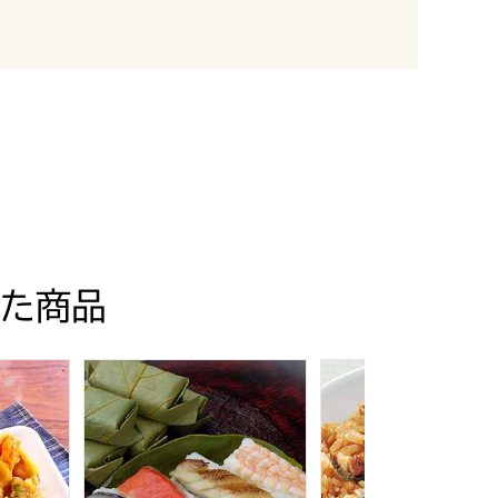
た商品
[19131]
(76624)【サクワ】
「柿の葉ずし平宗」 柿の葉ずし4種セット(L6977
国産うなぎひつまぶしごは