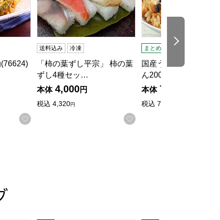
次の商品
送料込み
冷凍
まとめ配送
冷凍
76624)
「柿の葉ずし平宗」 柿の葉
国産うなぎひつまぶし
ずし4種セッ…
ん200g(L…
4,000
740
本体
円
本体
円
税込
4,320
税込
799.
円
20円
る
お気に入りに登録する
お気に入りに登録する
グ