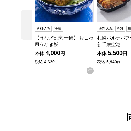
前の商品
送料込み
冷凍
送料込み
冷凍
【うなぎ割烹 一愼】 おこわ
札幌バルナバフ
風うなぎ飯…
新千歳空港…
4,000
5,500
本体
円
本体
円
税込
4,320
税込
5,940
円
円
お気に入りに登録