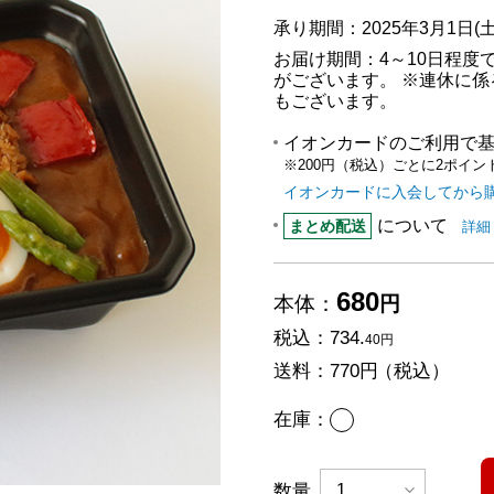
承り期間：2025年3月1日(土
お届け期間：4～10日程度
がございます。 ※連休に係
もございます。
イオンカードのご利用で
※200円（税込）ごとに2ポイン
イオンカードに入会してから
について
まと
まとめ配送
詳細
680
本体：
円
税込：
734.
40円
送料：
770円
（税込）
あり
在庫：
数量