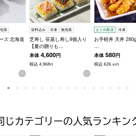
無包装
送料込み
冷凍
無包装
まとめ配送
冷凍
ーズ 北海道
芝寿し 笹蒸し寿し9個入り
お手軽丼 天丼 280g(
【夏の贈りも…
…
4,600
580
本体
円
本体
円
税込
4,968
税込
626.
円
40円
する
お気に入りに登録する
お気に入りに登録す
同じカテゴリーの人気ランキン