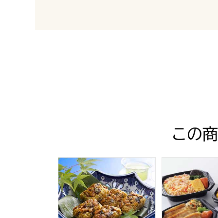
最新の商品レビュー
この商
【うなぎ割烹 一愼】 おこわ風うなぎ飯 60g×8個[
札幌バルナバフ