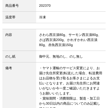
商品番号
202370
温度帯
冷凍
内容
さわら西京漬80g、サーモン西京漬80g、
さば西京漬200g、かれすかれい西京漬
80g、赤魚西京漬150g
のし紙
御中元、無地のし、のし無し
備考
・ヤマト運輸のサービス変更により、お
届け先住所変更(転送)した場合、転送費用
はお品物を受け取るお客さまによるお支
払いとなります。お届け先住所にお間違
いがないか今一度ご確認いただきますよ
うお願いいたします。
・賞味期間・消費期限は、製造・加工日
から30日以内の商品についてのみ記載し