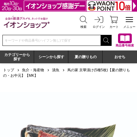
全国の厳選グルメを、ネットでお届け イオンショップ
検索
ログイン
カート
メニュー
検索キーワードまたは商品番号を入力してください
商品番号検索
カテゴリーから
シーンから探す
夏の贈りもの
おせち
探す
トップ
魚介・海産物
漬魚
蔦の家 京華漬け(5種5枚)【夏の贈りも
の・お中元】【MK】
蔦の家 京華漬け(5種5枚)【夏の贈りもの・お中元】【MK】