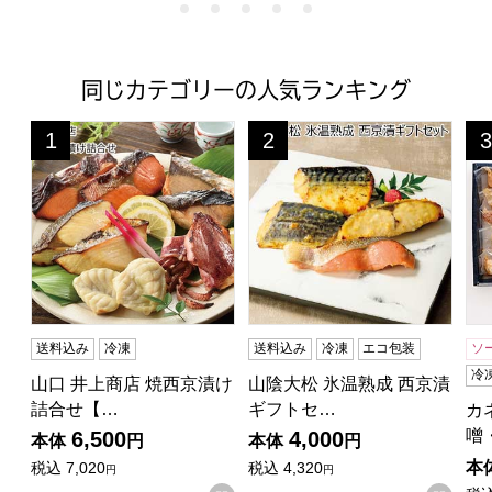
同じカテゴリーの人気ランキング
山口 井上商店 焼西京漬け詰合せ【お届け期間:6月11日〜
山陰大松 氷温熟成 西京漬ギフト
カ
1
2
3
位
位
位
送料込み
冷凍
送料込み
冷凍
エコ包装
ソ
冷
山口 井上商店 焼西京漬け
山陰大松 氷温熟成 西京漬
詰合せ【…
ギフトセ…
カ
噌
6,500
4,000
本体
円
本体
円
本
税込
7,020
税込
4,320
円
円