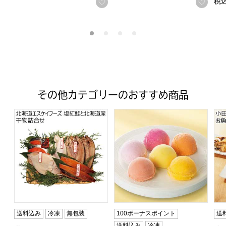
税
お気に入りに登録する
お気
その他カテゴリーのおすすめ商品
北海道エスケイフーズ 塩紅鮭と北海道産干物詰合せ【夏
〜果実の便り〜国産フルーツアイ
小
送料込み
冷凍
無包装
100ボーナスポイント
送
送料込み
冷凍