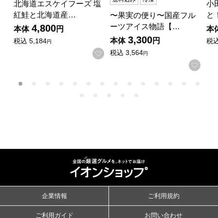
北海道エスケイフーズ 塩
小
紅鮭と北海道産…
と
〜果実の便り〜国産フル
ーツアイス物語【…
4,800
本体
円
本
3,300
本体
円
税込
5,184
税
円
税込
3,564
お気に入りに登録する
円
お気
企業情報
ご利用規約
ご利用ガイド
お問い合わせ