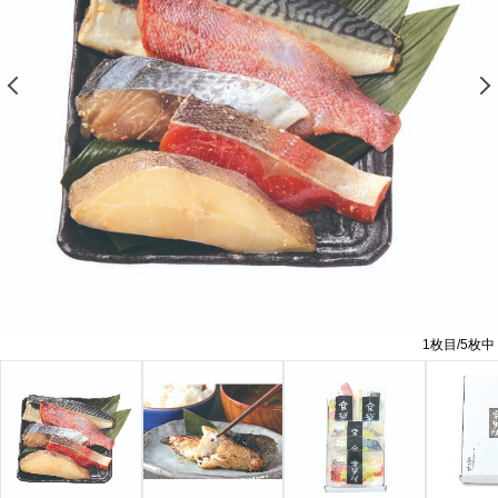
前の画像を表示する
1
枚目/
5
枚中