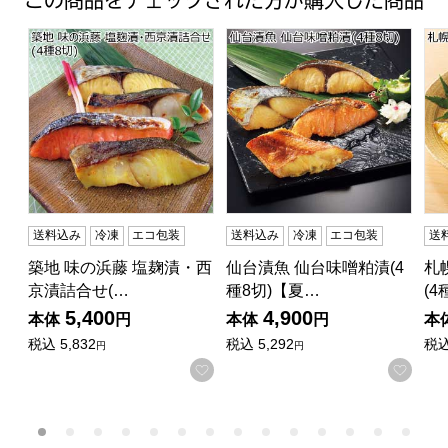
この商品をチェックされた方が購入した商品
築地 味の浜藤 塩麹漬・西京漬詰合せ(4種8切)【夏の贈り
仙台漬魚 仙台味噌粕漬(4種8
札
送料込み
冷凍
エコ包装
送料込み
冷凍
エコ包装
送
築地 味の浜藤 塩麹漬・西
仙台漬魚 仙台味噌粕漬(4
札
京漬詰合せ(…
種8切)【夏…
(4
5,400
4,900
本体
円
本体
円
本
税込
5,832
税込
5,292
税
円
円
お気に入りに登録する
お気