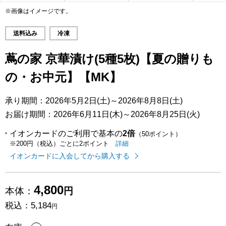
※画像はイメージです。
送料込み
冷凍
蔦の家 京華漬け(5種5枚)【夏の贈りも
の・お中元】【MK】
承り期間：2026年5月2日(土)～2026年8月8日(土)
お届け期間：2026年6月11日(木)～2026年8月25日(火)
イオンカードのご利用で基本の
2倍
（50ポイント）
イオンカードのご利用でたまるポイ
はこちら
詳細
※200円（税込）ごとに2ポイント
イオンカードに入会してから購入する
4,800
本体：
円
税込：
5,184
円