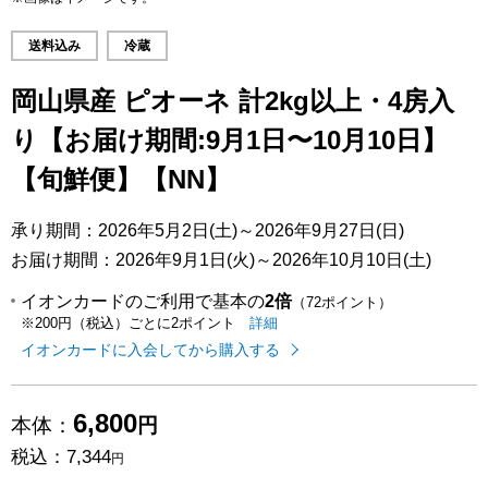
送料込み
冷蔵
岡山県産 ピオーネ 計2kg以上・4房入
り【お届け期間:9月1日〜10月10日】
【旬鮮便】【NN】
承り期間：2026年5月2日(土)～2026年9月27日(日)
お届け期間：2026年9月1日(火)～2026年10月10日(土)
イオンカードのご利用で基本の
2倍
（72ポイント）
イオンカードのご利用でたまるポイ
はこちら
詳細
※200円（税込）ごとに2ポイント
イオンカードに入会してから購入する
6,800
本体：
円
税込：
7,344
円