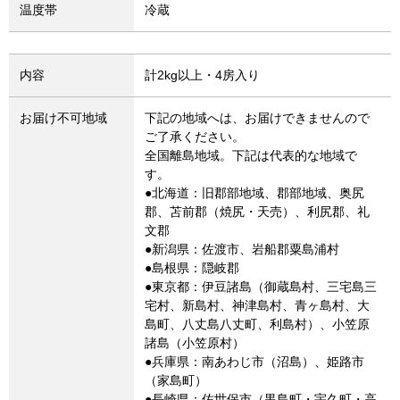
温度帯
冷蔵
内容
計2kg以上・4房入り
お届け不可地域
下記の地域へは、お届けできませんので
ご了承ください。
全国離島地域。下記は代表的な地域で
す。
●北海道：旧郡部地域、郡部地域、奥尻
郡、苫前郡（焼尻・天売）、利尻郡、礼
文郡
●新潟県：佐渡市、岩船郡粟島浦村
●島根県：隠岐郡
●東京都：伊豆諸島（御蔵島村、三宅島三
宅村、新島村、神津島村、青ヶ島村、大
島町、八丈島八丈町、利島村）、小笠原
諸島（小笠原村）
●兵庫県：南あわじ市（沼島）、姫路市
（家島町）
●長崎県：佐世保市（黒島町・宇久町・高