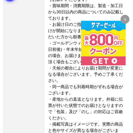
・賞味期間・消費期限は、製造・加工日
から30日以内の商品についてのみ記載し
ております。
・お届け日のご指定はできません。お届
けが開始になりましたら、ご注文をいた
だいた方から順番に配送いたします。
・ゴールデンウィーク・お盆期間(8月15
日前後)・年末年始など連休に係るご注文
の場合、お届けまでに通常よりお時間を
頂く場合もございます。
・天候の都合によりお届け期間が変更に
なる場合がございます。予めご了承くだ
さい。
・同一商品でも到着時期がずれる場合が
ございます。
・産地からの直送となります。外箱に伝
票が付いた状態でのお届けとなりますの
で「包装」及び「のし」の対応はご容赦
ください。
・掲載写真はイメージです。実際の商品
と色やサイズが異なる場合がございま