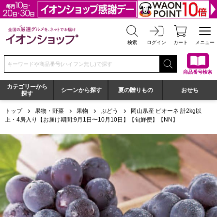
全国の厳選グルメを、ネットでお届け イオンショップ
検索
ログイン
カート
メニュー
検索キーワードまたは商品番号を入力してください
商品番号検索
カテゴリーから
シーンから探す
夏の贈りもの
おせち
探す
トップ
果物・野菜
果物
ぶどう
岡山県産 ピオーネ 計2kg以
上・4房入り【お届け期間:9月1日〜10月10日】【旬鮮便】【NN】
岡山県産 ピオーネ 計2kg以上・4房入り【お届け期間:9月1日