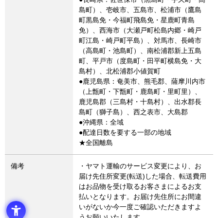
島町）、壱岐市、五島市、松浦市（鷹島
町黒島免・今福町飛島免・星鹿町青島
免）、西海市（大瀬戸町松島内郷・崎戸
町江島・崎戸町平島）、対馬市、長崎市
（高島町・池島町）、南松浦郡新上五島
町、平戸市（度島町・田平町横島免・大
島村）、北松浦郡小値賀町
●鹿児島県：奄美市、熊毛郡、薩摩川内市
（上甑町・下甑町・鹿島町・里町里）、
鹿児島郡（三島村・十島村）、出水郡長
島町（獅子島）、西之表市、大島郡
●沖縄県：全域
●配達日数を要する一部の地域
★全国離島
備考
・ヤマト運輸のサービス変更により、お
届け先住所変更(転送)した場合、転送費用
はお品物を受け取るお客さまによるお支
払いとなります。お届け先住所にお間違
いがないか今一度ご確認いただきますよ
うお願いいたします。