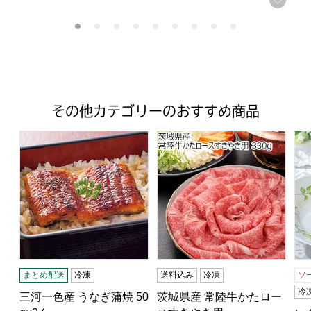
その他カテゴリーのおすすめ商品
三河一色産 うなぎ蒲焼 50g×2 (L3785)【サクワ】
茨城県産 常陸牛かたロースすき
レ
まとめ配送
冷凍
送料込み
冷凍
ソ
冷
三河一色産 うなぎ蒲焼 50
茨城県産 常陸牛かたロー