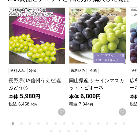
長野県(JA信州うえだ)産 ぶどう(シャインマスカット) 2房入
岡山県産 シャインマスカット・
広
送料込み
冷蔵
送料込み
冷蔵
送
長野県(JA信州うえだ)産
岡山県産 シャインマスカ
広
ぶどう(シ…
ット・ピオーネ…
ー
5,980
6,800
本体
円
本体
円
本
税込
6,458.
税込
7,344
税
40円
円
お気に入りに登録する
お気