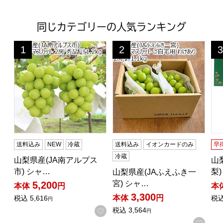
同じカテゴリーの人気ランキング
山梨県産(JA南アルプス市) シャインマスカット 秀品 計1.
山梨県産(JAふえふき一宮) シ
山
1
2
3
位
位
位
送料込み
NEW
冷蔵
送料込み
イオンカードのみ
早
冷蔵
山梨県産(JA南アルプス
山
市) シャ…
梨
山梨県産(JAふえふき一
宮) シャ…
5,200
本体
円
本
3,300
本体
円
税込
5,616
税
円
税込
3,564
お気に入りに登録する
円
お気