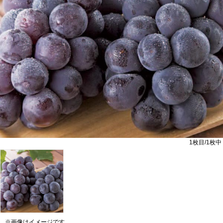
1
枚目/
1
枚中
※画像はイメージです。