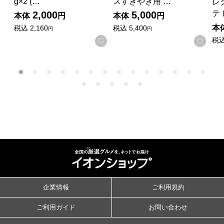
g×2 (…
スすきやき用 …
レ
テ
2,000
5,000
本体
円
本体
円
本
税込
2,160
税込
5,400
円
円
税
お気に入りに登録する
お気
企業情報
ご利用規約
ご利用ガイド
お問い合わせ