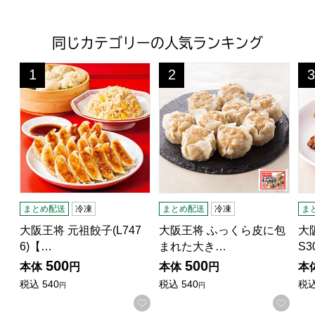
同じカテゴリーの人気ランキング
大阪王将 元祖餃子(L7476)【サクワ】
大阪王将 ふっくら皮に包まれた大き
大阪
1
2
3
位
位
位
まとめ配送
冷凍
まとめ配送
冷凍
ま
大阪王将 元祖餃子(L747
大阪王将 ふっくら皮に包
大
6)【…
まれた大き…
S3
500
500
本体
円
本体
円
本
税込
540
税込
540
税
円
円
お気に入りに登録する
お気