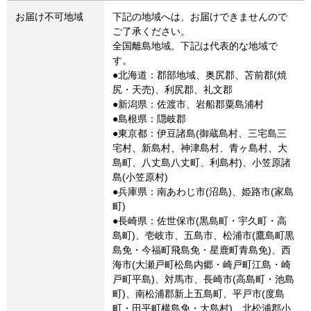
お届け不可地域
下記の地域へは、お届けできませんので
ご了承ください。
全国離島地域。下記は代表的な地域で
す。
●北海道：郡部地域、奥尻郡、苫前郡(焼
尻・天売)、利尻郡、礼文郡
●新潟県：佐渡市、岩船郡粟島浦村
●島根県：隠岐郡
●東京都：伊豆諸島(御蔵島村、三宅島三
宅村、新島村、神津島村、青ヶ島村、大
島町、八丈島八丈町、利島村)、小笠原諸
島(小笠原村)
●兵庫県：南あわじ市(沼島)、姫路市(家島
町)
●長崎県：佐世保市(黒島町・宇久町・高
島町)、壱岐市、五島市、松浦市(鷹島町黒
島免・今福町飛島免・星鹿町青島免)、西
海市(大瀬戸町松島内郷・崎戸町江島・崎
戸町平島)、対馬市、長崎市(高島町・池島
町)、南松浦郡新上五島町、平戸市(度島
町・田平町横島免・大島村)、北松浦郡小