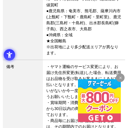
値賀町
●鹿児島県：奄美市、熊毛郡、薩摩川内市
(上甑町・下甑町・鹿島町・里町里)、鹿児
島郡(三島村・十島村)、出水郡長島町(獅
子島)、西之表市、大島郡
●沖縄県：全域
★全国離島
※出荷地により多少配送エリアが異なり
ます。
備考
・ヤマト運輸のサービス変更により、お
届け先住所変更(転送)した場合、転送費用
はお品物を受け取るお客さまによるお支
払いとなります。お届け先住所にお間違
いがないか今一度ご確認いただきますよ
うお願いいたします。
・賞味期間・消費期限は、製造・加工日
から30日以内の商品についてのみ記載し
ております。
・商品毎にお届け期間設定のある場合
は、その期間内でのお届けとなります。