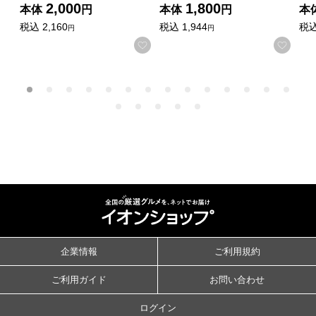
2,000
1,800
本体
円
本体
円
本
税込
2,160
税込
1,944
税
円
円
お気に入りに登録する
お気
企業情報
ご利用規約
ご利用ガイド
お問い合わせ
ログイン