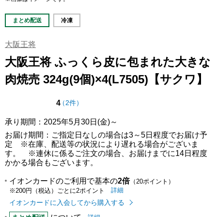
まとめ配送
冷凍
大阪王将
大阪王将 ふっくら皮に包まれた大きな
肉焼売 324g(9個)×4(L7505)【サクワ】
点（5点満点中）
の評価
4
（
2件
）
承り期間：2025年5月30日(金)～
お届け期間：ご指定日なしの場合は3～5日程度でお届け予
定 ※在庫、配送等の状況により遅れる場合がございま
す。 ※連休に係るご注文の場合、お届けまでに14日程度
かかる場合もございます。
イオンカードのご利用で基本の
2倍
（20ポイント）
イオンカードのご利用でたまるポイ
はこちら
詳細
※200円（税込）ごとに2ポイント
イオンカードに入会してから購入する
まとめ配送についての
はこちら