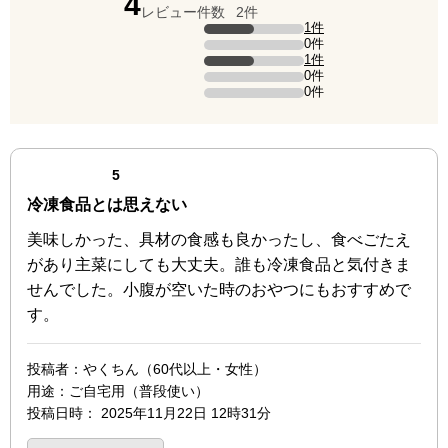
点（5点満点中）
4
レビュー件数
2件
評価の内訳
1件
5点の評価は1件です（全体の50%）。
0件
4点の評価は0件です。
1件
3点の評価は1件です（全体の50%）。
0件
2点の評価は0件です。
0件
1点の評価は0件です。
最新の商品レビュー
点（5点満点中）
5
冷凍食品とは思えない
美味しかった、具材の食感も良かったし、食べごたえ
があり主菜にしても大丈夫。誰も冷凍食品と気付きま
せんでした。小腹が空いた時のおやつにもおすすめで
す。
投稿者
：やくちん（60代以上・女性）
用途
：ご自宅用（普段使い）
投稿日時
：
2025年11月22日 12時31分