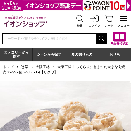
全国の厳選グルメを、ネットでお届け イオンショップ
検索
ログイン
カート
メニュー
検索キーワードまたは商品番号を入力してください
商品番号検索
カテゴリーから
シーンから探す
夏の贈りもの
おせち
探す
トップ
惣菜
大阪王将
大阪王将 ふっくら皮に包まれた大きな肉焼
売 324g(9個)×4(L7505)【サクワ】
大阪王将 ふっくら皮に包まれた大きな肉焼売 324g(9個)×4(L7