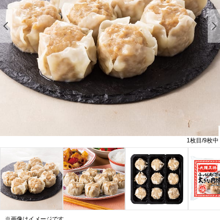
前の画像を表示する
1
枚目/
9
枚中
※画像はイメージです。