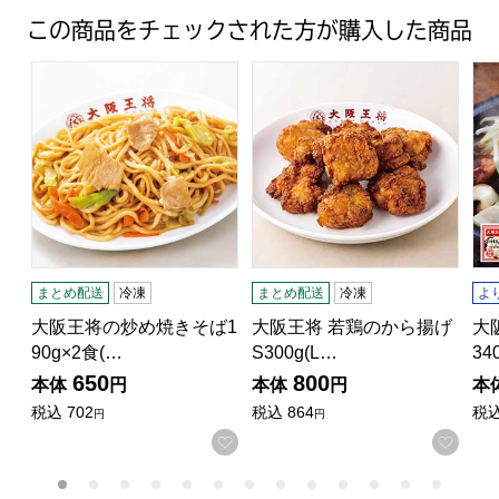
この商品をチェックされた方が購入した商品
大阪王将の炒め焼きそば190g×2食(L1779)【サクワ】
大阪王将 若鶏のから揚げS300g
大阪
まとめ配送
冷凍
まとめ配送
冷凍
よ
大阪王将の炒め焼きそば1
大阪王将 若鶏のから揚げ
大
90g×2食(…
S300g(L…
34
650
800
本体
円
本体
円
本
税込
702
税込
864
税
円
円
お気に入りに登録する
お気