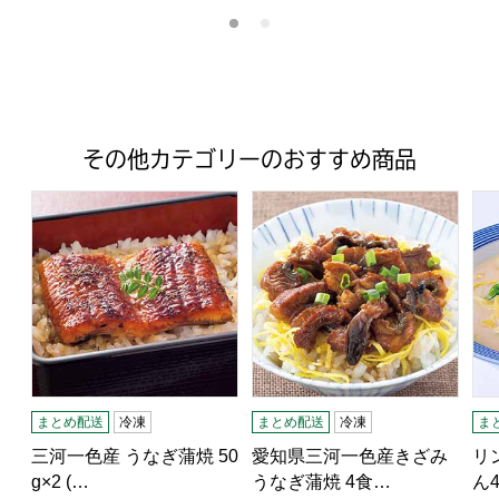
その他カテゴリーのおすすめ商品
三河一色産 うなぎ蒲焼 50g×2 (L3785)【サクワ】
愛知県三河一色産きざみうなぎ蒲焼
リ
まとめ配送
冷凍
まとめ配送
冷凍
ま
三河一色産 うなぎ蒲焼 50
愛知県三河一色産きざみ
リ
g×2 (…
うなぎ蒲焼 4食…
ん4