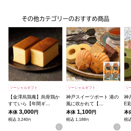
その他カテゴリーのおすすめ商品
【金澤烏鶏庵】烏骨鶏かすていら【年間ギフト】
神戸スイーツポート 港の風に吹
神戸
ソーシャルギフト
ソーシャルギフト
ソ
【金澤烏鶏庵】烏骨鶏か
神戸スイーツポート 港の
神
すていら【年間ギ…
風に吹かれて【…
E
3,000
1,100
本体
円
本体
円
本
税込
3,240
税込
1,188
税
円
円
お気に入りに登録する
お気