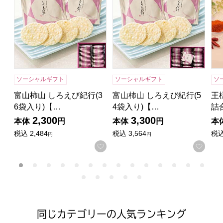
ソーシャルギフト
ソーシャルギフト
ソ
富山柿山 しろえび紀行(3
富山柿山 しろえび紀行(5
王
6袋入り)【…
4袋入り)【…
詰
2,300
3,300
本体
円
本体
円
本
税込
2,484
税込
3,564
税
円
円
お気に入りに登録する
お気
同じカテゴリーの人気ランキング