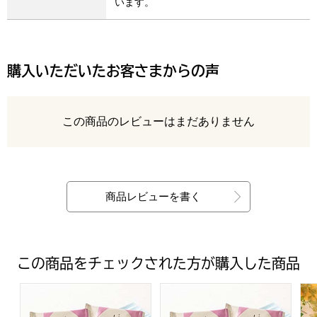
います。
購入いただいたお客さまからの声
レビュー
この商品のレビューはまだありません
最新の商品レビュー
商品レビューを書く
この商品をチェックされた方が購入した商品
富山柿山 しろえび紀行(36袋入り)【年間ギフト】[SKB3]
富山柿山 しろえび紀行(54袋入り
王