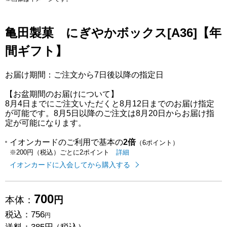
亀田製菓 にぎやかボックス[A36]【年
間ギフト】
お届け期間：ご注文から7日後以降の指定日
【お盆期間のお届けについて】
8月4日までにご注文いただくと8月12日までのお届け指定
が可能です。8月5日以降のご注文は8月20日からお届け指
定が可能になります。
イオンカードのご利用で基本の
2倍
（6ポイント）
イオンカードのご利用でたまるポイ
はこちら
詳細
※200円（税込）ごとに2ポイント
イオンカードに入会してから購入する
700
本体：
円
税込：
756
円