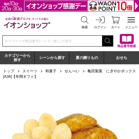
全国の厳選グルメを、ネットでお届け イオンショップ
検索
ログイン
カート
メニュー
検索キーワードまたは商品番号を入力してください
商品番号検索
カテゴリーから
シーンから探す
夏の贈りもの
おせち
探す
トップ
スイーツ
和菓子
せんべい
亀田製菓 にぎやかボックス
[A36]【年間ギフト】
亀田製菓 にぎやかボックス[A36]【年間ギフト】