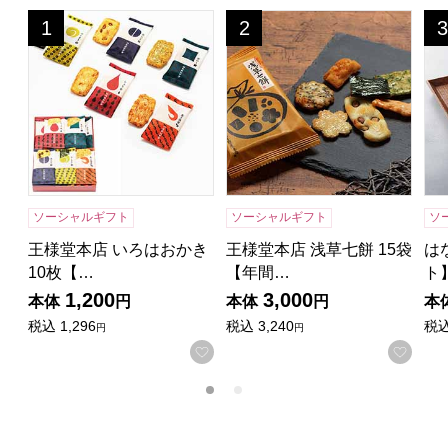
王様堂本店 いろはおかき 10枚【年間ギフト】
王様堂本店 浅草七餅 15袋【
は
1
2
3
位
位
位
ソーシャルギフト
ソーシャルギフト
ソ
王様堂本店 いろはおかき
王様堂本店 浅草七餅 15袋
は
10枚【…
【年間…
ト
1,200
3,000
本体
円
本体
円
本
税込
1,296
税込
3,240
税
円
円
お気に入りに登録する
お気