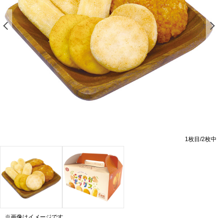
前の画像を表示する
1
枚目/
2
枚中
※画像はイメージです。