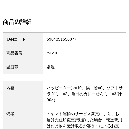
商品の詳細
JANコード
5904891596077
商品番号
Y4200
温度帯
常温
内容
ハッピーターン×10、揚一番×6、ソフトサ
ラダミニ×3、亀田のカレーせんミニ×3(計
90g）
備考
・ヤマト運輸のサービス変更により、お
届け先住所変更(転送)した場合、転送費用
はお品物を受け取るお客さまによるお支