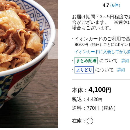
点（5点
の評価
4.7
（
6件
）
お届け期間：3～5日程度
合がございます。 ※連休
場合もございます。
イオンカードのご利用で
※200円（税込）ごとに2ポイン
次の画像を表示する
イオンカードに入会してから
について
まと
まとめ配送
詳細
について
「より
は
よりどり
詳細
4,100
本体：
円
税込：
4,428
円
送料：
770円
（税込）
あり
在庫：