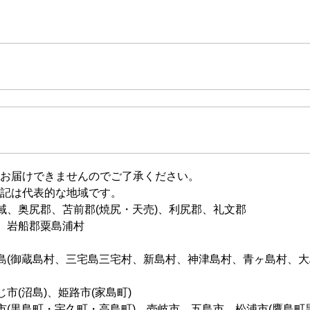
お届けできませんのでご了承ください。
記は代表的な地域です。
域、奥尻郡、苫前郡(焼尻・天売)、利尻郡、礼文郡
、岩船郡粟島浦村
島(御蔵島村、三宅島三宅村、新島村、神津島村、青ヶ島村、大
市(沼島)、姫路市(家島町)
市(黒島町・宇久町・高島町)、壱岐市、五島市、松浦市(鷹島