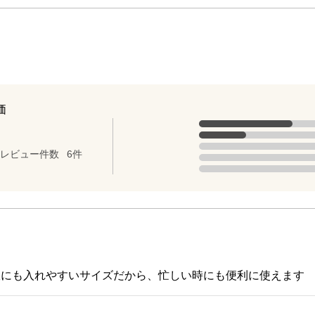
価
評価の内訳
5点の評価は4件です（全体の66.7
点（5点満点中）
4点の評価は2件です（全体の33.3
3点の評価は0件です。
レビュー件数
6件
2点の評価は0件です。
1点の評価は0件です。
室にも入れやすいサイズだから、忙しい時にも便利に使えます