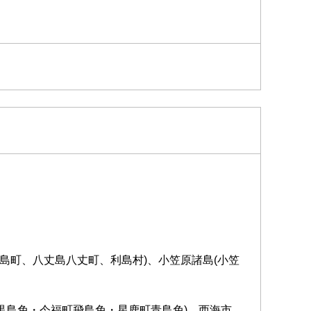
島町、八丈島八丈町、利島村)、小笠原諸島(小笠
町黒島免・今福町飛島免・星鹿町青島免)、西海市