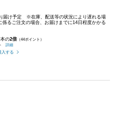
満点中）
でお届け予定 ※在庫、配送等の状況により遅れる場
に係るご注文の場合、お届けまでに14日程度かかる
基本の
2倍
（44ポイント）
イオンカードのご利用でたまるポイントの
はこちら
詳細
ト
購入する
め配送についての
はこちら
どり」についての
こちら