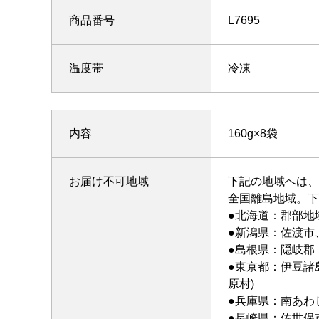
商品番号
L7695
温度帯
冷凍
内容
160g×8袋
お届け不可地域
下記の地域へは、
全国離島地域。下
●北海道：郡部地
●新潟県：佐渡市
●島根県：隠岐郡
●東京都：伊豆諸
原村)
●兵庫県：南あわじ
●長崎県：佐世保