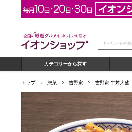
全国の厳選グルメを、ネットでお届け イオンショップ
カテゴリーから探す
トップ
惣菜
吉野家
吉野家 牛丼大盛 16
吉野家 牛丼大盛 160g×8袋 (L7695)【サクワ】