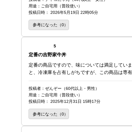
用途
：ご自宅用（普段使い）
投稿日時
：
2026年5月19日 22時05分
参考になった（
0
）
点（5点満点中）
5
定番の吉野家牛丼
定番の商品ですので、味については満足してい
と、冷凍庫を占有しがちですが、この商品は専
投稿者
：ぜんぞー（60代以上・男性）
用途
：ご自宅用（普段使い）
投稿日時
：
2025年12月31日 15時17分
参考になった（
0
）