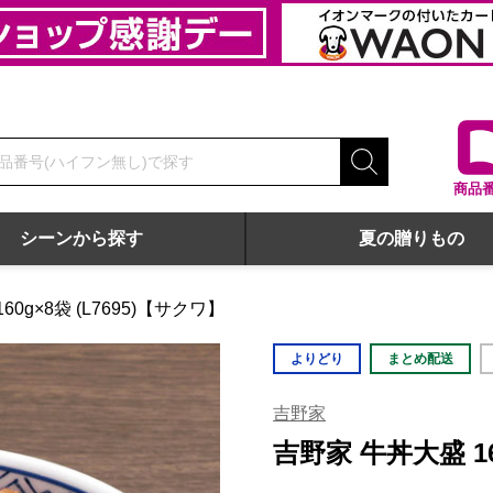
商品
シーンから探す
夏の贈りもの
0g×8袋 (L7695)【サクワ】
よりどり
まとめ配送
吉野家
吉野家 牛丼大盛 16