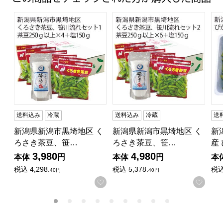
新潟県新潟市黒埼地区 くろさき茶豆、笹川流れセット1 (茶豆2
新潟県新潟市黒埼地区 くろさき茶
新
送料込み
冷蔵
送料込み
冷蔵
送
新潟県新潟市黒埼地区 く
新潟県新潟市黒埼地区 く
新
ろさき茶豆、笹…
ろさき茶豆、笹…
産
3,980
4,980
本体
円
本体
円
本
税込
4,298.
税込
5,378.
税
40円
40円
お気に入りに登録する
お気