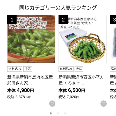
同じカテゴリーの人気ランキング
新潟県新潟市黒埼地区産 武田さん家のくろさき茶豆 2kg入箱(
新潟県新潟市西区小平方産 くろ
新
1
2
3
位
位
位
送料込み
冷蔵
送料込み
冷蔵
送
新潟県新潟市黒埼地区産
新潟県新潟市西区小平方
新
武田さん家…
産 くろさき…
産
4,980
6,500
本体
円
本体
円
本
税込
5,378.
税込
7,020
税
40円
円
お気に入りに登録する
お気