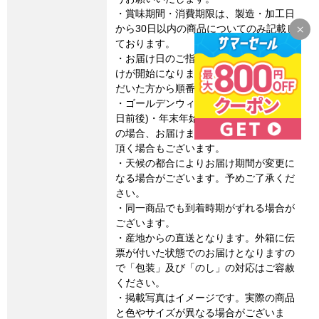
・賞味期間・消費期限は、製造・加工日
から30日以内の商品についてのみ記載し
ております。
・お届け日のご指定はできません。お届
けが開始になりましたら、ご注文をいた
だいた方から順番に配送いたします。
・ゴールデンウィーク・お盆期間(8月15
日前後)・年末年始など連休に係るご注文
の場合、お届けまでに通常よりお時間を
頂く場合もございます。
・天候の都合によりお届け期間が変更に
なる場合がございます。予めご了承くだ
さい。
・同一商品でも到着時期がずれる場合が
ございます。
・産地からの直送となります。外箱に伝
票が付いた状態でのお届けとなりますの
で「包装」及び「のし」の対応はご容赦
ください。
・掲載写真はイメージです。実際の商品
と色やサイズが異なる場合がございま