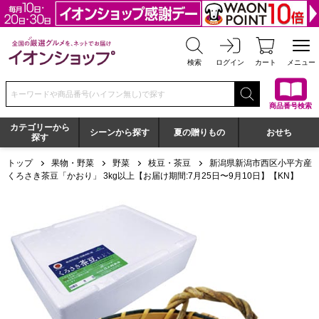
全国の厳選グルメを、ネットでお届け イオンショップ
検索
ログイン
カート
メニュー
検索キーワードまたは商品番号を入力してください
商品番号検索
カテゴリーから
シーンから探す
夏の贈りもの
おせち
探す
トップ
果物・野菜
野菜
枝豆・茶豆
新潟県新潟市西区小平方産
くろさき茶豆「かおり」 3kg以上【お届け期間:7月25日〜9月10日】【KN】
新潟県新潟市西区小平方産 くろさき茶豆「かおり」 3kg以上【お