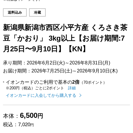
送料込み
冷蔵
新潟県新潟市西区小平方産 くろさき茶
豆「かおり」 3kg以上【お届け期間:7
月25日〜9月10日】【KN】
承り期間：2026年6月2日(火)～2026年8月31日(月)
お届け期間：2026年7月25日(土)～2026年9月10日(木)
イオンカードのご利用で基本の
2倍
（70ポイント）
イオンカードのご利用でたまるポイ
はこちら
詳細
※200円（税込）ごとに2ポイント
イオンカードに入会してから購入する
6,500
本体：
円
税込：
7,020
円