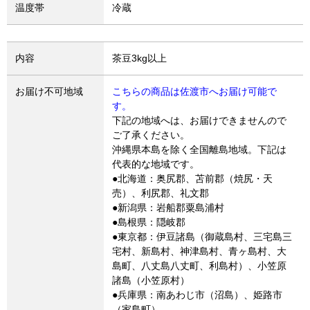
温度帯
冷蔵
内容
茶豆3kg以上
お届け不可地域
こちらの商品は佐渡市へお届け可能で
す。
下記の地域へは、お届けできませんので
ご了承ください。
沖縄県本島を除く全国離島地域。下記は
代表的な地域です。
●北海道：奥尻郡、苫前郡（焼尻・天
売）、利尻郡、礼文郡
●新潟県：岩船郡粟島浦村
●島根県：隠岐郡
●東京都：伊豆諸島（御蔵島村、三宅島三
宅村、新島村、神津島村、青ヶ島村、大
島町、八丈島八丈町、利島村）、小笠原
諸島（小笠原村）
●兵庫県：南あわじ市（沼島）、姫路市
（家島町）