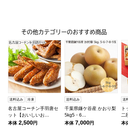
その他カテゴリーのおすすめ商品
名古屋コーチン手羽唐セット【おいしいお取り寄せ】
千葉県鎌ケ谷産 かおり梨 5kg5・
ト
送料込み
冷凍
送料込み
送
名古屋コーチン手羽唐セ
千葉県鎌ケ谷産 かおり梨
ト
ット【おいしいお…
5kg5・6…
二
2,500
7,000
本体
円
本体
円
本