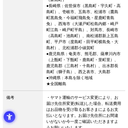
●長崎県：佐世保市（黒島町・宇久町・高
島町）、壱岐市、五島市、松浦市（鷹島
町黒島免・今福町飛島免・星鹿町青島
免）、西海市（大瀬戸町松島内郷・崎戸
町江島・崎戸町平島）、対馬市、長崎市
（高島町・池島町）、南松浦郡新上五島
町、平戸市（度島町・田平町横島免・大
島村）、北松浦郡小値賀町
●鹿児島県：奄美市、熊毛郡、薩摩川内市
（上甑町・下甑町・鹿島町・里町里）、
鹿児島郡（三島村・十島村）、出水郡長
島町（獅子島）、西之表市、大島郡
●沖縄県：本島を除く地域
★全国離島
備考
・ヤマト運輸のサービス変更により、お
届け先住所変更(転送)した場合、転送費用
はお品物を受け取るお客さまによるお支
払いとなります。お届け先住所にお間違
いがないか今一度ご確認いただきますよ
うお願いいたします。