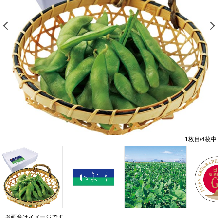
前の画像を表示する
1
枚目/
4
枚中
※画像はイメージです。