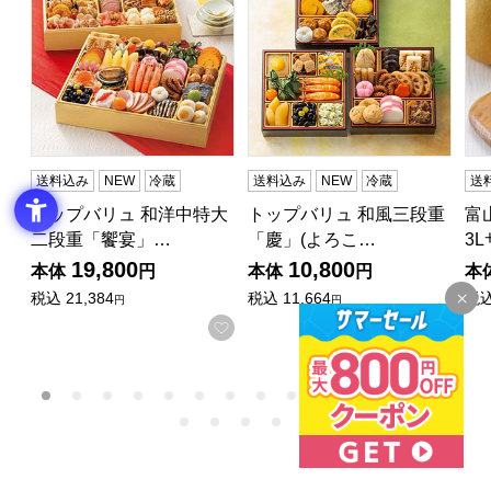
送料込み
NEW
冷蔵
送料込み
NEW
冷蔵
送
トップバリュ 和洋中特大
トップバリュ 和風三段重
富
二段重「饗宴」…
「慶」(よろこ…
3
19,800
10,800
本体
円
本体
円
本
税込
21,384
税込
11,664
税
円
円
お気に入りに登録する
お気