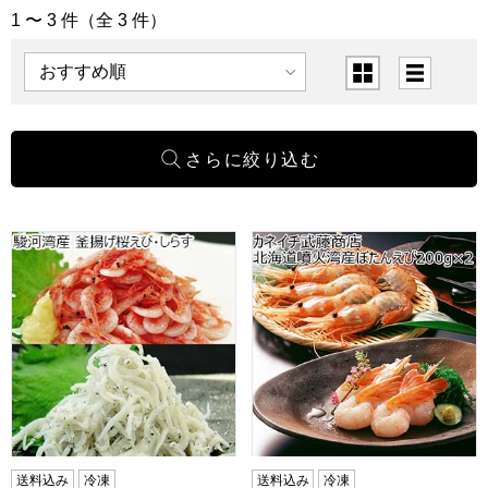
1 〜 3 件（全 3 件）
「えび」の商品一覧
表示順
表示切替
駿河湾産 釜揚げ桜えび・しらす【おいしいお取り寄せ】
カネイチ武藤商店 北海道噴火
送料込み
冷凍
送料込み
冷凍