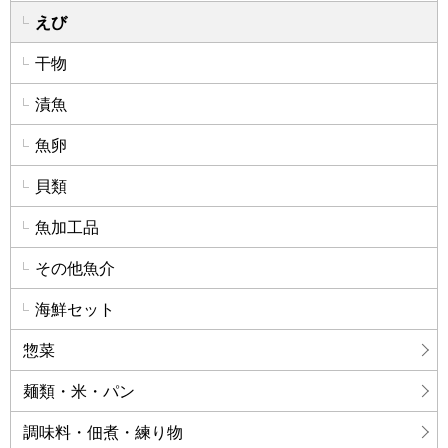
えび
干物
漬魚
魚卵
貝類
魚加工品
その他魚介
海鮮セット
惣菜
麺類・米・パン
調味料・佃煮・練り物