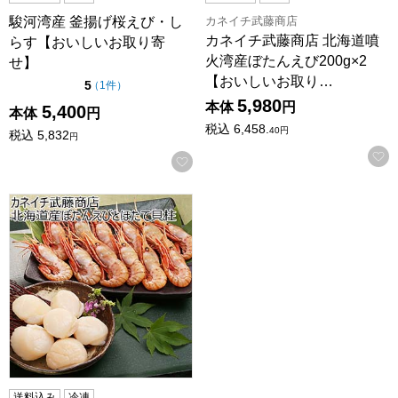
カネイチ武藤商店
駿河湾産 釜揚げ桜えび・し
カネイチ武藤商店 北海道噴
らす【おいしいお取り寄
火湾産ぼたんえび200g×2
せ】
【おいしいお取り…
点（5点満点中）
5
の評価
（
1件
）
5,980
本体
円
5,400
本体
円
税込
6,458.
40
円
税込
5,832
円
お気に入りに登録する
カネイチ武藤商店 北海道産ぼたんえびとほたて貝柱【おいし
送料込み
冷凍