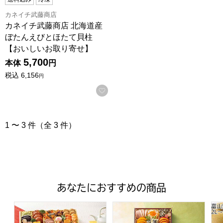
カネイチ武藤商店
カネイチ武藤商店 北海道産
ぼたんえびとほたて貝柱
【おいしいお取り寄せ】
5,700
本体
円
税込
6,156
円
お気に入りに登録する
1 〜 3 件（全 3 件）
あなたにおすすめの商品
トップバリュ 和洋中特大二段重「饗宴」(きょうえん)【4
トップバリュ 和風三段重「慶」
富山