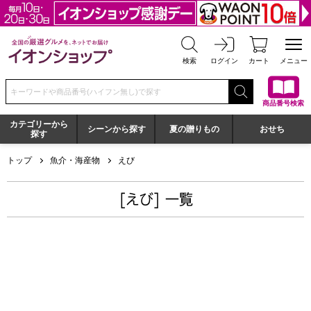
全国の厳選グルメを、ネットでお届け イオンショップ
検索
ログイン
カート
メニュー
検索キーワードまたは商品番号を入力してください
商品番号検索
カテゴリーから
シーンから探す
夏の贈りもの
おせち
探す
トップ
魚介・海産物
えび
[えび] 一覧