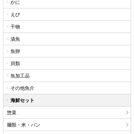
かに
えび
干物
漬魚
魚卵
貝類
魚加工品
その他魚介
海鮮セット
惣菜
麺類・米・パン