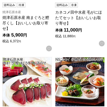
送料込み
冷凍
送料込み
冷凍
焼津石原水産
カネコメ田中水産 毛がにほ
焼津石原水産 南まぐろと鰹
たてセット【おいしいお取
尽くし【おいしいお取り寄
り寄せ】
せ】
11,000
本体
円
5,900
本体
円
税込
11,880
円
税込
6,372
円
お気に入りに登録する
焼津石原水産 南まぐろ・鰹・まぐろ生ハム詰合せ[10229B
NSニッセイ 小樽ぜいたく朝