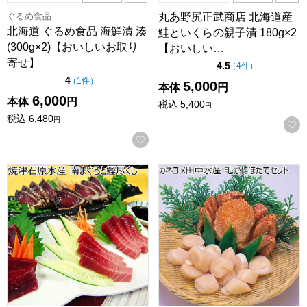
ぐるめ食品
丸あ野尻正武商店 北海道産
北海道 ぐるめ食品 海鮮漬 湊
鮭といくらの親子漬 180g×2
(300g×2)【おいしいお取り
【おいしい…
寄せ】
点（5点満点中）
4.5
の評価
（
4件
）
点（5点満点中）
4
の評価
（
1件
）
5,000
本体
円
6,000
本体
円
税込
5,400
円
税込
6,480
円
お気に入りに登録する
焼津石原水産 南まぐろと鰹尽くし【おいしいお取り寄せ】
カネコメ田中水産 毛がにほた