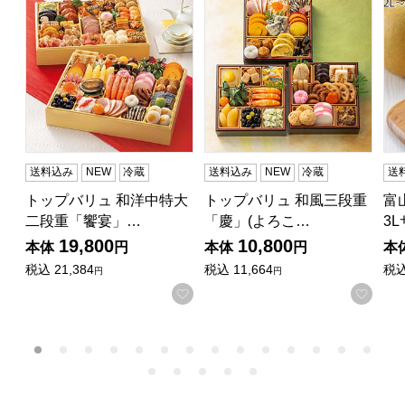
送料込み
NEW
冷蔵
送料込み
NEW
冷蔵
送
トップバリュ 和洋中特大
トップバリュ 和風三段重
富
二段重「饗宴」…
「慶」(よろこ…
3
19,800
10,800
本体
円
本体
円
本
税込
21,384
税込
11,664
税
円
円
お気に入りに登録する
お気