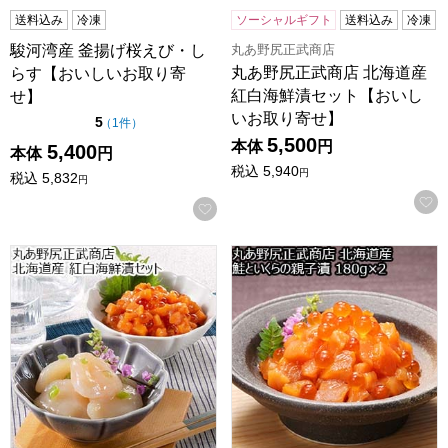
送料込み
冷凍
ソーシャルギフト
送料込み
冷凍
丸あ野尻正武商店
駿河湾産 釜揚げ桜えび・し
丸あ野尻正武商店 北海道産
らす【おいしいお取り寄
紅白海鮮漬セット【おいし
せ】
いお取り寄せ】
点（5点満点中）
5
の評価
（
1件
）
5,500
本体
円
5,400
本体
円
税込
5,940
円
税込
5,832
円
お気に入りに登録する
丸あ野尻正武商店 北海道産 紅白海鮮漬セット【敬老の日】
丸あ野尻正武商店 北海道産 鮭