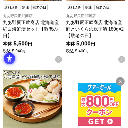
送料込み
冷凍
敬老の日
送料込み
冷凍
敬老の日
丸あ野尻正武商店
丸あ野尻正武商店
丸あ野尻正武商店 北海道産
丸あ野尻正武商店 北海道産
紅白海鮮漬セット【敬老の
鮭といくらの親子漬 180g×2
日】
【敬老の日】
5,500
5,000
本体
円
本体
円
税込
5,940
税込
5,400
円
円
お気に入りに登録する
NSニッセイ 北海道産いくら醤油漬とほたて貝柱【おいしい