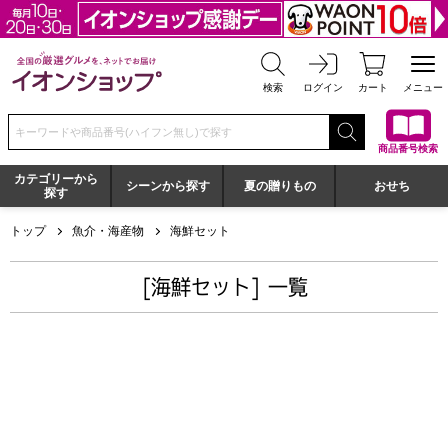
全国の厳選グルメを、ネットでお届け イオンショップ
検索
ログイン
カート
メニュー
検索キーワードまたは商品番号を入力してください
商品番号検索
カテゴリーから
シーンから探す
夏の贈りもの
おせち
探す
トップ
魚介・海産物
海鮮セット
[海鮮セット] 一覧