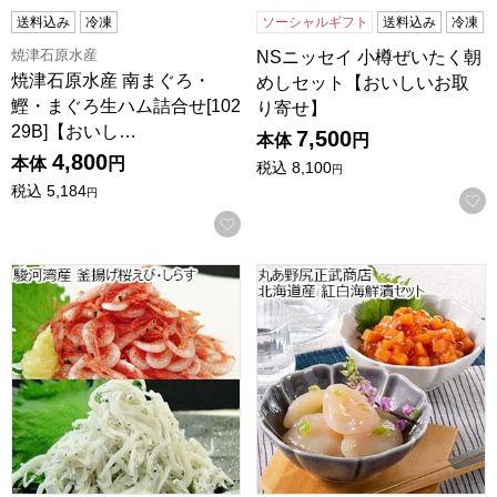
送料込み
冷凍
ソーシャルギフト
送料込み
冷凍
焼津石原水産
NSニッセイ 小樽ぜいたく朝
焼津石原水産 南まぐろ・
めしセット【おいしいお取
鰹・まぐろ生ハム詰合せ[102
り寄せ】
29B]【おいし…
7,500
本体
円
4,800
本体
円
税込
8,100
円
税込
5,184
円
お気に入りに登録する
駿河湾産 釜揚げ桜えび・しらす【おいしいお取り寄せ】
丸あ野尻正武商店 北海道産 