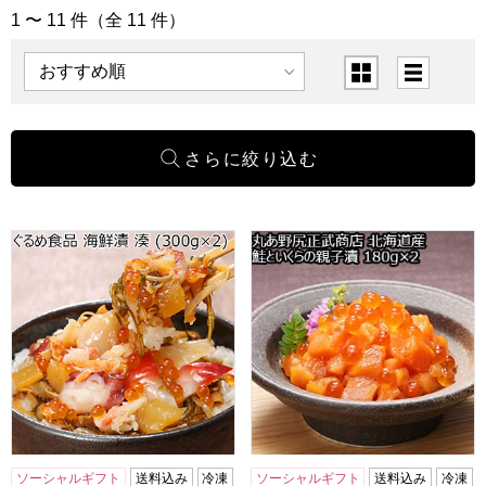
1 〜 11 件（全 11 件）
「海鮮セット」の商品一覧
表示順
表示切替
北海道 ぐるめ食品 海鮮漬 湊 (300g×2)【おいしいお取り寄せ
丸あ野尻正武商店 北海道産 鮭
ソーシャルギフト
送料込み
冷凍
ソーシャルギフト
送料込み
冷凍