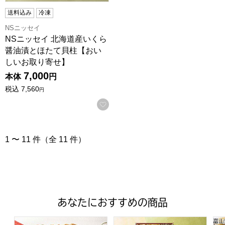
送料込み
冷凍
NSニッセイ
NSニッセイ 北海道産いくら
醤油漬とほたて貝柱【おい
しいお取り寄せ】
7,000
本体
円
税込
7,560
円
お気に入りに登録する
1 〜 11 件（全 11 件）
あなたにおすすめの商品
トップバリュ 和洋中特大二段重「饗宴」(きょうえん)【4
トップバリュ 和風三段重「慶」
富山