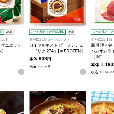
る商品から絞りこむことができます。
N
冷凍
まとめ配送：＠FROZEN
冷凍
まとめ配送：＠F
ルホスト
＠FROZEN ロイヤルホスト
＠FROZEN 
ラザニエッテ
ロイヤルホスト ビーフシチュ
新川 津々井
N】
ードリア 274g【＠FROZEN】
ハムオムライス
【＠F…
908
本体
円
1,180
本体
税込
980.
64
円
お気に入りに登録する
お気に入りに登
税込
1,274.
40
ズ グラタン好きのためのシーフードグラタン 一人前(260g)【＠
SLクリエーションズ 4Xチキンドリア 一人前(29
ロック・フィ
商品から絞り込むことができます。