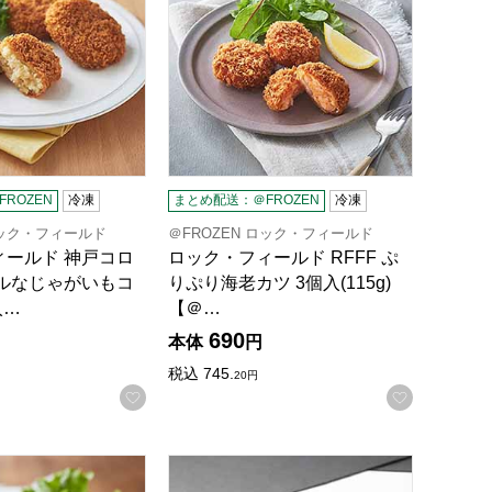
ROZEN
冷凍
まとめ配送：＠FROZEN
冷凍
ロック・フィールド
＠FROZEN ロック・フィールド
ィールド 神戸コロ
ロック・フィールド RFFF ぷ
プルなじゃがいもコ
りぷり海老カツ 3個入(115g)
入…
【＠…
690
本体
円
税込
745.
20
円
録する
お気に入りに登録する
お気に入
N】
カツ 2個入(150g)【＠FROZEN】
ールド 神戸コロッケ 海老と帆立のカツ 2個入(140g)【＠FRO
ロック・フィールド 神戸コロッケ 北海道産