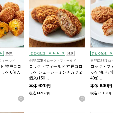
N
冷凍
まとめ配送：＠FROZEN
冷凍
まとめ配送：＠F
・フィールド
＠FROZEN ロック・フィールド
＠FROZEN 
ド 神戸コロ
ロック・フィールド 神戸コロ
ロック・フ
ッケ 6個入
ッケ ジューシーミンチカツ 2
ッケ 海老と
個入(150…
40g)…
620
640
本体
円
本体
円
税込
669.
税込
691.
60
円
20
円
お気に入りに登録する
お気に入りに登