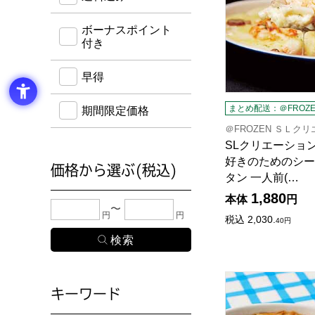
ボーナスポイント
付き
早得
まとめ配送：＠FROZE
期間限定価格
＠FROZEN ＳＬク
SLクリエーショ
好きのためのシー
価格から選ぶ(税込)
タン 一人前(…
1,880
本体
円
下限金額・上限金額のどちらか１つまたは両方に、
円
円
税込
2,030.
40
円
ロック・フィールド
キーワード