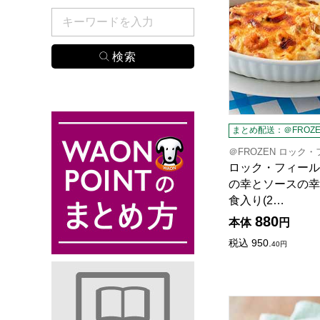
検索したい商品のキーワードを入力してください。
まとめ配送：＠FROZE
＠FROZEN ロック
ロック・フィールド
の幸とソースの幸
食入り(2…
880
本体
円
税込
950.
40
円
ロック・フィールド