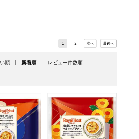
1
2
次へ
最後へ
高い順
新着順
レビュー件数順
EN】
ソース 6個 [HDW-45]【おいしいお取り寄せ】
ト 海老と帆立のシーフードドリア 345g【＠FROZEN】
ロイヤルホスト 海老とチキンのマカロニグラ