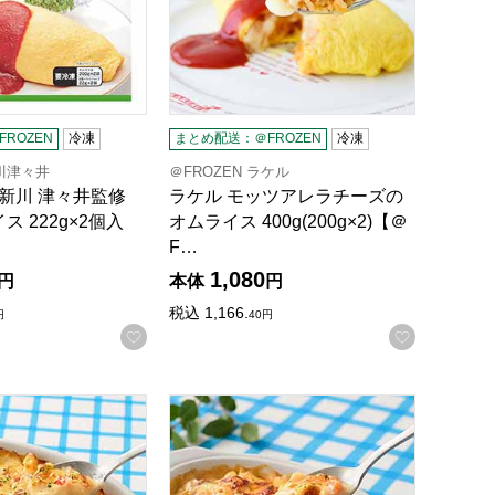
ROZEN
冷凍
まとめ配送：＠FROZEN
冷凍
新川津々井
＠FROZEN ラケル
 新川 津々井監修
ラケル モッツアレラチーズの
 222g×2個入
オムライス 400g(200g×2)【＠
F…
1,080
円
本体
円
録する
税込
1,166.
円
40
円
お気に入りに登録する
お気に入
FROZEN】
0g)【＠FROZEN】
ールド RFFF 蟹クリームソースのグラタン 一食入り(210g)【＠
ロック・フィールド RFFF 海老好きの贅沢