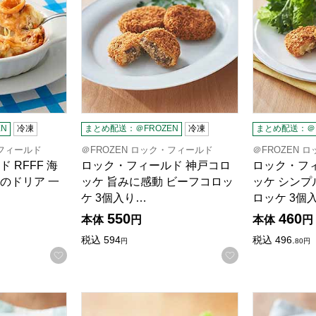
N
冷凍
まとめ配送：＠FROZEN
冷凍
まとめ配送：＠F
・フィールド
＠FROZEN ロック・フィールド
＠FROZEN 
 RFFF 海
ロック・フィールド 神戸コロ
ロック・フ
のドリア 一
ッケ 旨みに感動 ビーフコロッ
ッケ シン
ケ 3個入り…
ロッケ 3個
550
460
本体
円
本体
円
税込
594
税込
496.
円
80
円
お気に入りに登録する
お気に入りに登
 神戸コロッケ かぼちゃコロッケ 6個入り(175g)【＠FROZE
ロック・フィールド 神戸コロッケ ジューシーミンチ
ロック・フィ