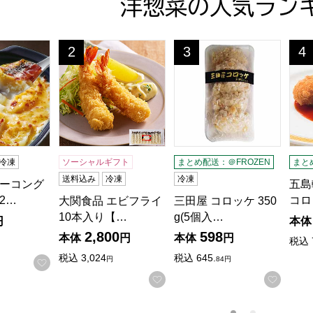
洋惣菜の人気ラン
コングラタン(L6626)【サクワ】
大関食品 エビフライ 10本入り【おいしいお取り寄
三田屋 コロッケ 350g(5個
五島
2
3
4
位
位
位
冷凍
ソーシャルギフト
まとめ配送：＠FROZEN
まと
送料込み
冷凍
冷凍
ーコング
五島
62…
コロ
大関食品 エビフライ
三田屋 コロッケ 350
10本入り【…
g(5個入…
円
本体
2,800
598
本体
円
本体
円
税込
税込
3,024
税込
645.
円
84円
お気に入りに登録する
お気に入りに登録する
お気に