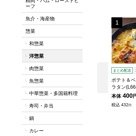
精肉・ハム・ローストビ
ーフ
魚介・海産物
ポテト＆ベー
1
位
惣菜
和惣菜
洋惣菜
肉惣菜
まとめ配送
前の商品
ポテト＆ベ
魚惣菜
ラタン(L6
中華惣菜・多国籍料理
400
本体
税込
432
寿司・弁当
円
鍋
カレー