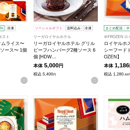
N
冷凍
ソーシャルギフト
送料込み
冷凍
まとめ配送：＠F
ルホスト
リーガロイヤルホテル
＠FROZEN 
オムライス〜
リーガロイヤルホテル グリル
ロイヤルホ
ソース〜 1個
ビーフハンバーグ2種ソース 6
シーフードド
個 [HDW…
OZEN】
5,000
1,186
本体
円
本体
税込
5,400
税込
1,280.
円
88
お気に入りに登録する
お気に入りに登
ザニエッテ 210g【＠FROZEN】
ロイヤルホスト ビーフシチュードリア 274g【
新川 津々井 