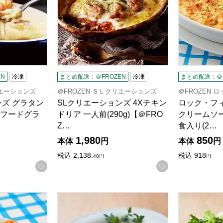
N
冷凍
まとめ配送：＠FROZEN
冷凍
まとめ配送：＠F
リエーションズ
＠FROZEN ＳＬクリエーションズ
＠FROZEN 
ンズ グラタン
SLクリエーションズ 4Xチキン
ロック・フィ
フードグラ
ドリア 一人前(290g)【＠FRO
クリームソ
Z…
食入り(2…
1,980
850
本体
円
本体
円
検索したい金額を入力してください。
税込
2,138.
税込
918
40
円
円
お気に入りに登録する
お気に入りに登
 RFFF 海の幸とソースの幸のドリア 一食入り(260g)【＠FR
ロック・フィールド 神戸コロッケ 旨みに感動 ビー
ロック・フィ