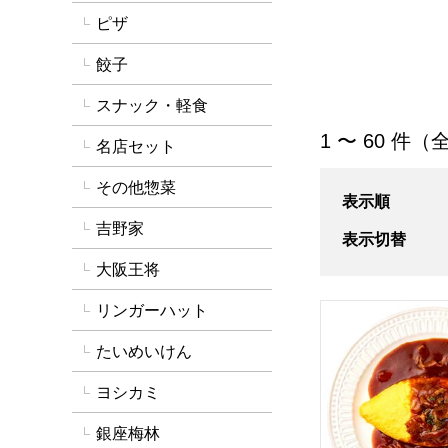
ピザ
餃子
スナック・軽食
「洋惣菜」の商品
1 〜 60 件（全
名店セット
その他惣菜
表示順
吉野家
表示切替
大阪王将
リンガーハット
ロイヤルホスト オ
たいめいけん
ヨシカミ
銀座梅林