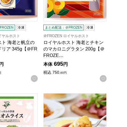
ROZEN
冷凍
まとめ配送：＠FROZEN
冷凍
ロイヤルホスト
＠FROZEN ロイヤルホスト
スト 海老と帆立の
ロイヤルホスト 海老とチキン
リア 345g【＠FR
のマカロニグラタン 200g【＠
FROZE…
695
円
本体
円
税込
750.
円
60
円
録する
お気に入りに登録する
お気に入
＠FROZEN】
新川 津々井監修 ハムオムライス 222g×2個入【＠FROZEN】
ラケル モッツアレラチーズのオムライス 400