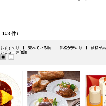
一覧
 108 件）
おすすめ順
売れている順
価格が安い順
価格が
レビュー評価順
グリッド表示（タイル表示）
リスト表示
ムライス〜ハッシュドビーフソース〜 1個入(385g)【＠FROZ
リーガロイヤルホテル グリルビーフハンバーグ2種
ロイヤルホス