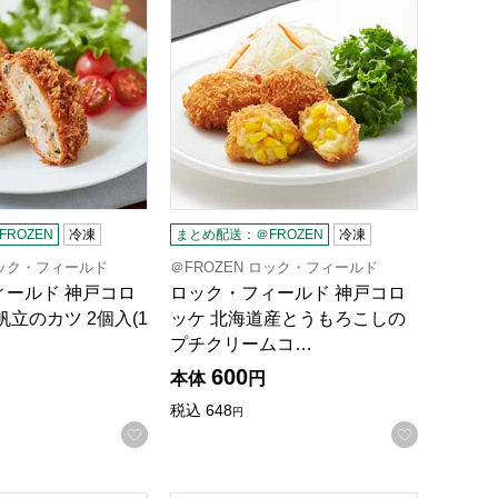
ROZEN
冷凍
まとめ配送：＠FROZEN
冷凍
ロック・フィールド
＠FROZEN ロック・フィールド
ィールド 神戸コロ
ロック・フィールド 神戸コロ
帆立のカツ 2個入(1
ッケ 北海道産とうもろこしの
プチクリームコ…
600
本体
円
税込
648
円
録する
お気に入りに登録する
お気に入