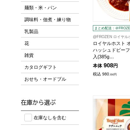
麺類・米・パン
調味料・佃煮・練り物
まとめ配送：＠FROZE
乳製品
@FROZEN ロイヤ
ロイヤルホスト 
花
ハッシュドビーフ
雑貨
入(385g…
908
本体
円
カタログギフト
税込
980.
64
円
おせち・オードブル
ロイヤルホスト ラ
在庫から選ぶ
在庫のない商品を含めて検索することができます。
在庫なしを含む