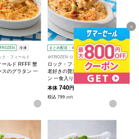
ROZEN
冷凍
まとめ配送：＠FROZEN
冷凍
ロック・フィールド
＠FROZEN ロック・フィールド
ールド RFFF 蟹
ロック・フィールド RFFF 海
ースのグラタン 一
老好きの贅沢クリームグラタ
ン 一食入り…
740
本体
円
税込
799.
20
円
録する
お気に入りに登録する
お気に入
OZEN】
フコロッケ 3個入り(180g)【＠FROZEN】
ールド 神戸コロッケ シンプルなじゃがいもコロッケ 3個入り(19
ロック・フィールド RFFF ぷりぷり海老カツ