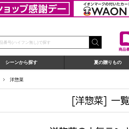
商品
シーンから探す
夏の贈りもの
洋惣菜
[洋惣菜] 一