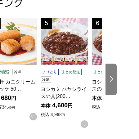
キング
せ】
入)【＠FROZEN】
軒 カニクリームコロッケ 50g×6個(L7434)【サクワ】
ヨシカミ ハヤシライスの具(200g×2)×4(L6
ヨシカミ ハヤシライスの
5
6
位
位
め配送
冷凍
よりどり
まとめ配送
まとめ配送
冷凍
次の商品
冷凍
軒 カニクリーム
ヨシカミ ハヤシライ
ッケ 50…
スの具(200…
ヨシカミ ハヤシライ
スの具(200…
680
1,200
円
本体
円
4,600
本体
円
734.
税込
1,296
40円
円
税込
4,968
円
お気に入りに登録する
入りに登録する
お気に入りに登録する