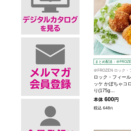
まとめ配送：＠FROZE
＠FROZEN ロック
ロック・フィール
ッケ かぼちゃコロ
り(175g…
600
本体
円
税込
648
円