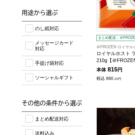
用途から選ぶ
のし紙・メッセージカード・手提げ袋に対応してい
のし紙対応
まとめ配送：＠FROZE
メッセージカード
＠FROZEN ロイヤ
対応
ロイヤルホスト 
210g【＠FROZE
手提げ袋対応
815
本体
円
ソーシャルギフト
税込
880.
20
円
その他の条件から選ぶ
SLクリエーション
送料込み・ボーナスポイント付き・早得・期間限定
まとめ配送対応
送料込み