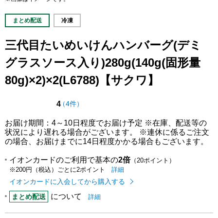
まとめ配送
冷凍
三代目たいめいけんハンバーグ(デミ
グラスソース入り)280g(140g(固形量
80g)×2)×2(L6788)【サクワ】
点（5点満点中）
の評価
4
（
4件
）
お届け期間：4～10日程度でお届け予定 ※在庫、配送等の
状況により遅れる場合がございます。 ※連休に係るご注文
の場合、お届けまでに14日程度かかる場合もございます。
イオンカードのご利用で基本の
2倍
（20ポイント）
イオンカードのご利用でたまるポイ
はこちら
詳細
※200円（税込）ごとに2ポイント
イオンカードに入会してから購入する
について
まとめ配送についての
はこちら
まとめ配送
詳細