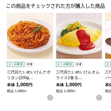
この商品をチェックされた方が購入した商品
三代目たいめいけんナポリタン(200g×2)(L6144)【サクワ
三代目たいめいけんオムライス2食
三代
まとめ配送
冷凍
まとめ配送
冷凍
ま
三代目たいめいけんナポ
三代目たいめいけんオム
三
リタン(200g…
ライス2食 (L…
バ
1,000
1,000
本体
円
本体
円
本
税込
1,080
税込
1,080
税
円
円
お気に入りに登録する
お気