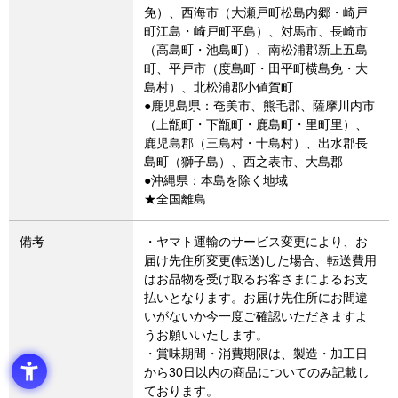
免）、西海市（大瀬戸町松島内郷・崎戸
町江島・崎戸町平島）、対馬市、長崎市
（高島町・池島町）、南松浦郡新上五島
町、平戸市（度島町・田平町横島免・大
島村）、北松浦郡小値賀町
●鹿児島県：奄美市、熊毛郡、薩摩川内市
（上甑町・下甑町・鹿島町・里町里）、
鹿児島郡（三島村・十島村）、出水郡長
島町（獅子島）、西之表市、大島郡
●沖縄県：本島を除く地域
★全国離島
備考
・ヤマト運輸のサービス変更により、お
届け先住所変更(転送)した場合、転送費用
はお品物を受け取るお客さまによるお支
払いとなります。お届け先住所にお間違
いがないか今一度ご確認いただきますよ
うお願いいたします。
・賞味期間・消費期限は、製造・加工日
から30日以内の商品についてのみ記載し
ております。