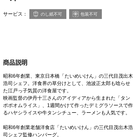
サービス：
のし紙不可
包装不可
商品説明
昭和6年創業、東京日本橋「たいめいけん」の三代目茂出木
浩司シェフ。洋食界の草分けとして、池波正太郎も唸らせ
た江戸っ子気質の洋食屋です。
映画監督の伊丹十三さんのアイディアから生まれた「タン
ポポオムライス」、1週間かけて作ったデミグラソースで作
るハヤシライスや牛タンシチュー、ラーメンも人気です。
昭和6年創業老舗洋食店「たいめいけん」の三代目茂出木浩
司シェフ監修ハンバーグ。