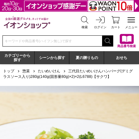
全国の厳選グルメを、ネットでお届け イオンショップ
検索
ログイン
カート
メニュー
検索キーワードまたは商品番号を入力してください
商品番号検索
カテゴリーから
シーンから探す
夏の贈りもの
おせち
探す
トップ
惣菜
たいめいけん
三代目たいめいけんハンバーグ(デミグ
ラスソース入り)280g(140g(固形量80g)×2)×2(L6788)【サクワ】
三代目たいめいけんハンバーグ(デミグラスソース入り)280g(140g(