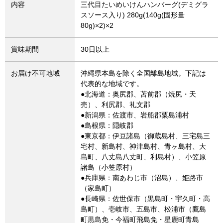
内容
三代目たいめいけんハンバーグ(デミグラ
スソース入り) 280g(140g(固形量
80g)×2)×2
賞味期間
30日以上
お届け不可地域
沖縄県本島を除く全国離島地域。下記は
代表的な地域です。
●北海道：奥尻郡、苫前郡（焼尻・天
売）、利尻郡、礼文郡
●新潟県：佐渡市、岩船郡粟島浦村
●島根県：隠岐郡
●東京都：伊豆諸島（御蔵島村、三宅島三
宅村、新島村、神津島村、青ヶ島村、大
島町、八丈島八丈町、利島村）、小笠原
諸島（小笠原村）
●兵庫県：南あわじ市（沼島）、姫路市
（家島町）
●長崎県：佐世保市（黒島町・宇久町・高
島町）、壱岐市、五島市、松浦市（鷹島
町黒島免・今福町飛島免・星鹿町青島