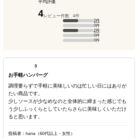
平均評価
点（5点満点中）
4
レビュー件数
4件
評価の内訳
2件
5点の評価は2件です（全体の50%）。
0件
4点の評価は0件です。
2件
3点の評価は2件です（全体の50%）。
0件
2点の評価は0件です。
0件
1点の評価は0件です。
最新の商品レビュー
点（3点満点中）
3
お手軽ハンバーグ
調理要らずで手軽に美味しいのは忙しい日にはありが
たい商品です。
少しソースが少なめなのと全体的に締まった感じでも
う少しふっくらとしていたらさらに美味しくいただけ
ると思います。
投稿者
：hana（60代以上・女性）