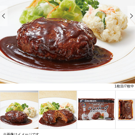
前の画像を表示する
1
枚目/
7
枚中
※画像はイメージです。