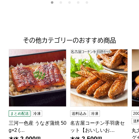
その他カテゴリーのおすすめ商品
三河一色産 うなぎ蒲焼 50g×2 (L3785)【サクワ】
名古屋コーチン手羽唐セット
丸
まとめ配送
冷凍
送料込み
冷凍
2
送
三河一色産 うなぎ蒲焼 50
名古屋コーチン手羽唐セ
g×2 (…
ット【おいしいお…
丸
グ
2,000
2,500