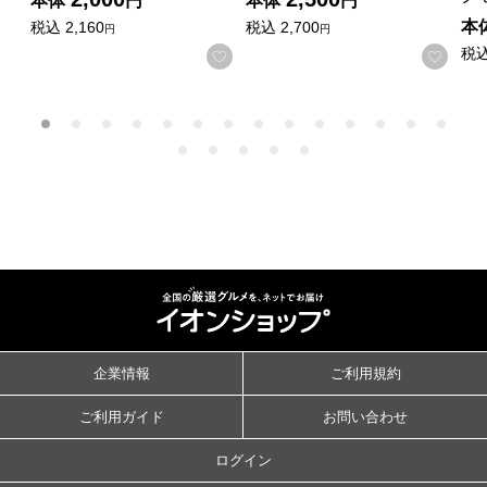
本体
円
本体
円
本
税込
2,160
税込
2,700
円
円
税
お気に入りに登録する
お気
企業情報
ご利用規約
ご利用ガイド
お問い合わせ
ログイン