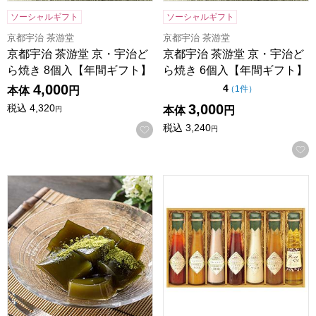
ソーシャルギフト
ソーシャルギフト
京都宇治 茶游堂
京都宇治 茶游堂
京都宇治 茶游堂 京・宇治ど
京都宇治 茶游堂 京・宇治ど
ら焼き 8個入【年間ギフト】
ら焼き 6個入【年間ギフト】
4,000
点（5点満点中）
4
の評価
（
1件
）
本体
円
3,000
税込
4,320
本体
円
円
税込
3,240
お気に入りに登録する
円
京都宇治 茶游堂 茶彩菓「わらびもちセット」和み【年間ギ
飛騨高山ファクトリー 〜食菜味