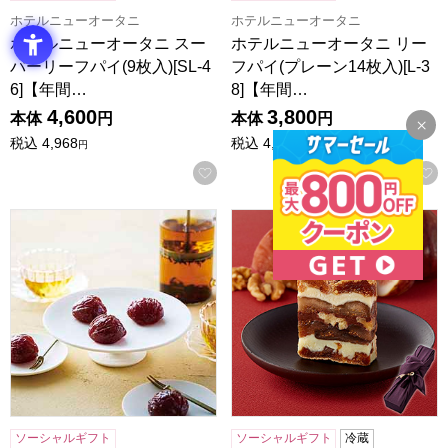
ホテルニューオータニ
ホテルニューオータニ
ホテルニューオータニ スー
ホテルニューオータニ リー
パーリーフパイ(9枚入)[SL-4
フパイ(プレーン14枚入)[L-3
6]【年間…
8]【年間…
4,600
3,800
本体
円
本体
円
税込
4,968
税込
4,104
円
円
お気に入りに登録する
東京風月堂 マロングラッセ(12個入)[MGL]【年間ギフト】
一善や 干柿と胡桃と無花果のミ
ソーシャルギフト
ソーシャルギフト
冷蔵