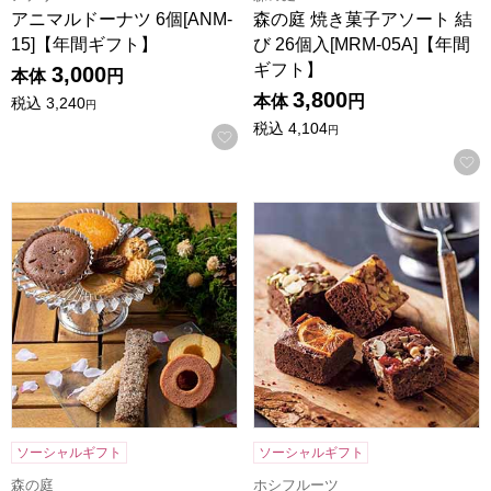
アニマルドーナツ 6個[ANM-
森の庭 焼き菓子アソート 結
15]【年間ギフト】
び 26個入[MRM-05A]【年間
ギフト】
3,000
本体
円
3,800
本体
円
税込
3,240
円
税込
4,104
円
お気に入りに登録する
森の庭 焼き菓子アソート 恵み 21個入[MRM-04A]【年間ギフ
ホシフルーツ ナッツとドライフ
ソーシャルギフト
ソーシャルギフト
森の庭
ホシフルーツ