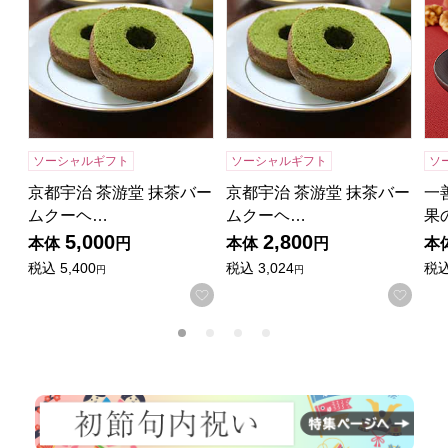
ソーシャルギフト
ソーシャルギフト
ソ
京都宇治 茶游堂 抹茶バー
京都宇治 茶游堂 抹茶バー
一
ムクーヘ…
ムクーヘ…
果
5,000
2,800
本体
円
本体
円
本
税込
5,400
税込
3,024
税
円
円
お気に入りに登録する
お気