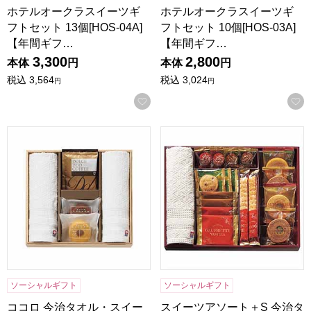
ホテルオークラスイーツギ
ホテルオークラスイーツギ
フトセット 13個[HOS-04A]
フトセット 10個[HOS-03A]
【年間ギフ…
【年間ギフ…
3,300
2,800
本体
円
本体
円
税込
3,564
税込
3,024
円
円
お気に入りに登録する
ココロ 今治タオル・スイーツセット[COCO-A30]【年間ギフ
スイーツアソート＋S 今治タオル
ソーシャルギフト
ソーシャルギフト
ココロ 今治タオル・スイー
スイーツアソート＋S 今治タ