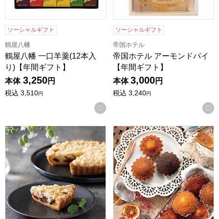
ソーシャルギフト
ソーシャルギフト
鶴屋八幡
帝国ホテル
鶴屋八幡 一口羊羹(12本入
帝国ホテル アーモンドパイ
り)【年間ギフト】
【年間ギフト】
3,250
3,000
本体
円
本体
円
税込
3,510
税込
3,240
円
円
お気に入りに登録する
さくらんぼのタルト【年間ギフト】
スイートバスケット焼菓子詰