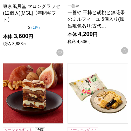
一善や
東京風月堂 マロングラッセ
一善や 干柿と胡桃と無花果
(12個入)[MGL]【年間ギフ
のミルフィーユ 6個入り(風
ト】
呂敷包あり:古代…
点（5点満点中）
5
の評価
（
1件
）
4,200
本体
円
3,600
本体
円
税込
4,536
円
税込
3,888
円
お気に入りに登録する
一善や 干柿と胡桃と無花果のミルフィーユ 6個入り 1箱【年
富山柿山 歌づくし(18g×20袋)
ソーシャルギフト
冷蔵
ソーシャルギフト