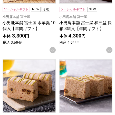
ソーシャルギフト
NEW
冷蔵
ソーシャルギフト
NEW
小男鹿本舗 冨士屋
小男鹿本舗 冨士屋
小男鹿本舗 冨士屋 水羊羹 10
小男鹿本舗 冨士屋 和三盆 長
個入【年間ギフト】
箱 3箱入【年間ギフト】
3,300
4,300
本体
円
本体
円
税込
3,564
税込
4,644
円
円
お気に入りに登録する
小男鹿本舗 冨士屋 小男鹿 個包装 9個入【年間ギフト】
小男鹿本舗 冨士屋 小男鹿 2