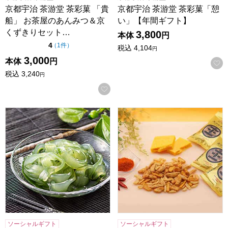
京都宇治 茶游堂 茶彩菓 「貴
京都宇治 茶游堂 茶彩菓「憩
船」 お茶屋のあんみつ＆京
い」【年間ギフト】
くずきりセット…
3,800
本体
円
点（5点満点中）
4
の評価
（
1件
）
税込
4,104
円
3,000
本体
円
税込
3,240
円
お気に入りに登録する
京都宇治 茶游堂 京くずきりギフトセット「茶彩菓(涼み)」
王様堂本店 王のかきたね詰合せ
ソーシャルギフト
ソーシャルギフト