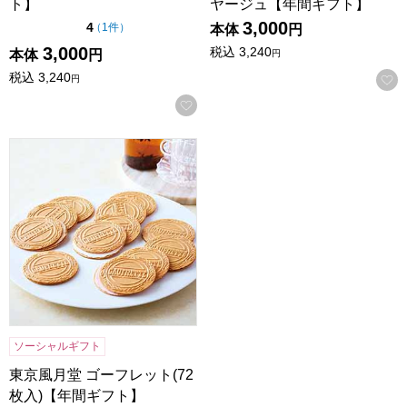
ト】
ヤージュ【年間ギフト】
3,000
点（5点満点中）
4
の評価
（
1件
）
本体
円
3,000
税込
3,240
本体
円
円
税込
3,240
円
お気に入りに登録する
東京風月堂 ゴーフレット(72枚入)【年間ギフト】
ソーシャルギフト
東京風月堂 ゴーフレット(72
枚入)【年間ギフト】