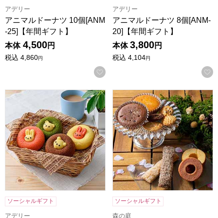
アデリー
アデリー
アニマルドーナツ 10個[ANM
アニマルドーナツ 8個[ANM-
-25]【年間ギフト】
20]【年間ギフト】
4,500
3,800
本体
円
本体
円
税込
4,860
税込
4,104
円
円
お気に入りに登録する
アニマルドーナツ 6個[ANM-15]【年間ギフト】
森の庭 焼き菓子アソート 結び 2
ソーシャルギフト
ソーシャルギフト
アデリー
森の庭