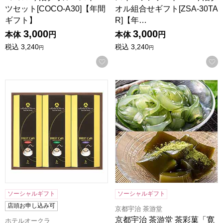
ツセット[COCO-A30]【年間
オル組合せギフト[ZSA-30TA
ギフト】
R]【年…
3,000
3,000
本体
円
本体
円
税込
3,240
税込
3,240
円
円
お気に入りに登録する
ホテルオークラドリップコーヒー[MHO-CZ]【贈りものカタ
京都宇治 茶游堂 茶彩菓「寛
ソーシャルギフト
ソーシャルギフト
店頭お申し込み可
京都宇治 茶游堂
京都宇治 茶游堂 茶彩菓「寛
ホテルオークラ