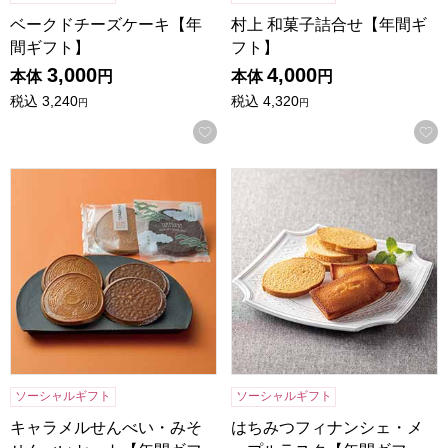
ベークドチーズケーキ【年
村上 和菓子詰合せ【年間ギ
間ギフト】
フト】
3,000
4,000
本体
円
本体
円
税込
3,240
税込
4,320
円
円
お気に入りに登録する
キャラメルせんべい・みそせんべいセット【年間ギフト】
はちみつフィナンシェ・メー
ソーシャルギフト
ソーシャルギフト
キャラメルせんべい・みそ
はちみつフィナンシェ・メ