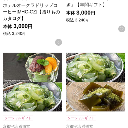
ぎ」【年間ギフト】
ホテルオークラドリップコ
ーヒー[MHO-CZ]【贈りもの
3,000
本体
円
カタログ】
税込
3,240
円
3,000
本体
円
税込
3,240
円
お気に入りに登録する
京都宇治 茶游堂 茶彩菓 「貴船」 お茶屋のあんみつ＆京く
京都宇治 茶游堂 茶彩菓「憩
ソーシャルギフト
ソーシャルギフト
京都宇治 茶游堂
京都宇治 茶游堂