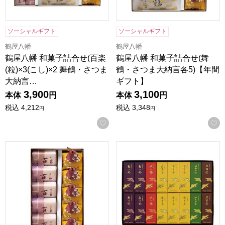
ソーシャルギフト
ソーシャルギフト
鶴屋八幡
鶴屋八幡
鶴屋八幡 和菓子詰合せ(百楽
鶴屋八幡 和菓子詰合せ(舞
(粒)×3(こし)×2 舞鶴・さつま
鶴・さつま大納言各5)【年間
大納言…
ギフト】
3,900
3,100
本体
円
本体
円
税込
4,212
税込
3,348
円
円
お気に入りに登録する
鶴屋八幡 和菓子詰合せ(百楽(粒)×3(こし)×2 さつま大納言×5
鶴屋八幡 一口羊羹(16本入り