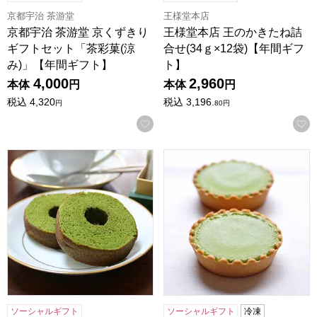
京都宇治 茶游堂
王様堂本店
京都宇治 茶游堂 京くずきり
王様堂本店 王のかきたね詰
ギフトセット「茶彩菓(涼
合せ(34ｇ×12袋)【年間ギフ
み)」【年間ギフト】
ト】
4,000
2,960
本体
円
本体
円
税込
4,320
税込
3,196.
円
80
円
お気に入りに登録する
京都宇治 茶游堂 抹茶バームクーヘン 5個入【年間ギフト】
京都宇治 茶游堂 抹茶チーズケ
ソーシャルギフト
ソーシャルギフト
冷凍