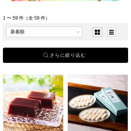
1 〜 59 件（全 59 件）
「お菓子・グルメ」の商品一覧
表示順
表示切替
小男鹿本舗 冨士屋 水羊羹 10個入【年間ギフト】
小男鹿本舗 冨士屋 和三盆 長