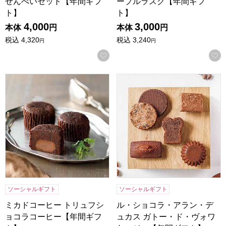
せんべいセット【年間ギフ
ープルラスク【年間ギフ
ト】
ト】
4,000
3,000
本体
円
本体
円
税込
4,320
税込
3,240
円
円
お気に入りに登録する
ミカドコーヒー トリュフショコラコーヒー【年間ギフト】
ル・ショコラ・アラン・デュ
ソーシャルギフト
ソーシャルギフト
ミカドコーヒー トリュフシ
ル・ショコラ・アラン・デ
ョコラコーヒー【年間ギフ
ュカス ガトー・ド・ヴォワ