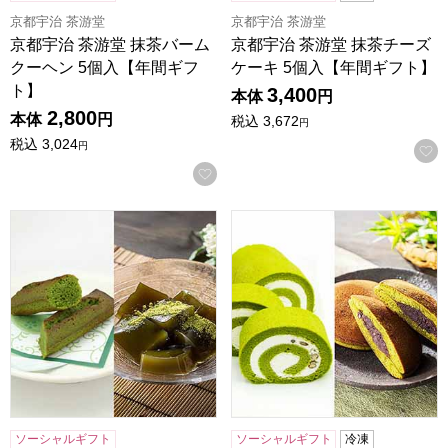
京都宇治 茶游堂
京都宇治 茶游堂
京都宇治 茶游堂 抹茶バーム
京都宇治 茶游堂 抹茶チーズ
クーヘン 5個入【年間ギフ
ケーキ 5個入【年間ギフト】
ト】
3,400
本体
円
2,800
本体
円
税込
3,672
円
税込
3,024
円
お気に入りに登録する
京都宇治 茶游堂 宇治抹茶スイーツ「茶乃花」【年間ギフト
京都宇治 茶游堂 茶游堂ロー
ソーシャルギフト
ソーシャルギフト
冷凍