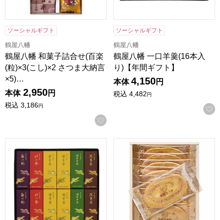
ソーシャルギフト
ソーシャルギフト
鶴屋八幡
鶴屋八幡
鶴屋八幡 和菓子詰合せ(百楽
鶴屋八幡 一口羊羹(16本入
(粒)×3(こし)×2 さつま大納言
り)【年間ギフト】
×5)…
4,150
本体
円
2,950
本体
円
税込
4,482
円
税込
3,186
円
お気に入りに登録する
鶴屋八幡 一口羊羹(12本入り)【年間ギフト】
帝国ホテル アーモンドパイ【