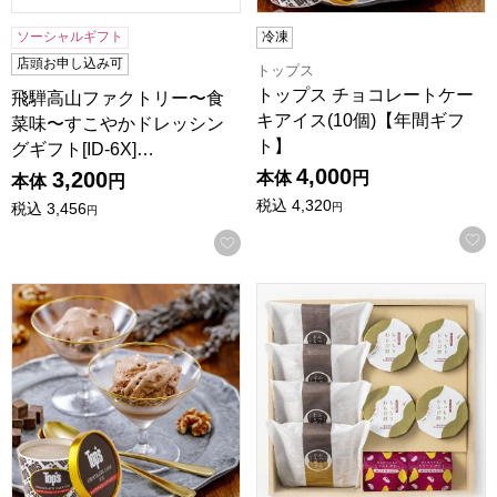
ソーシャルギフト
冷凍
店頭お申し込み可
トップス
トップス チョコレートケー
飛騨高山ファクトリー〜食
キアイス(10個)【年間ギフ
菜味〜すこやかドレッシン
ト】
グギフト[ID-6X]…
4,000
3,200
本体
円
本体
円
税込
4,320
税込
3,456
円
円
お気に入りに登録する
トップス チョコレートケーキアイス(8個)【年間ギフト】
甘美 ふっくらどら焼きと甘美菓子