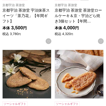
京都宇治 茶游堂
京都宇治 茶游堂
京都宇治 茶游堂 宇治抹茶ス
京都宇治 茶游堂 茶游堂ロー
イーツ「茶乃花」【年間ギ
ルケーキ＆京・宇治どら焼
フト】
き3個セット【年間…
3,500
4,000
本体
円
本体
円
税込
3,780
税込
4,320
円
円
お気に入りに登録する
ホテルニューオータニ スーパーリーフパイ(9枚入)[SL-46]
ホテルニューオータニ リーフパイ
ソーシャルギフト
ソーシャルギフト