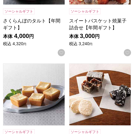
ソーシャルギフト
ソーシャルギフト
さくらんぼのタルト【年間
スイートバスケット焼菓子
ギフト】
詰合せ【年間ギフト】
4,000
3,000
本体
円
本体
円
税込
4,320
税込
3,240
円
円
お気に入りに登録する
ベークドチーズケーキ【年間ギフト】
村上 和菓子詰合せ【年間ギフ
ソーシャルギフト
ソーシャルギフト