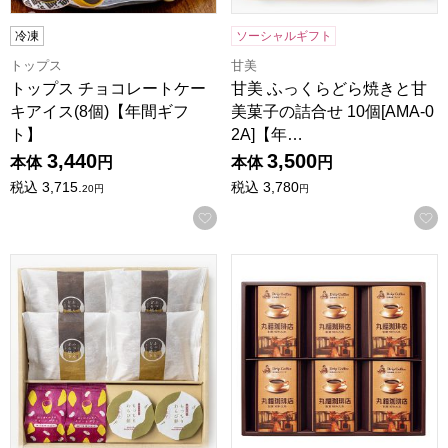
冷凍
ソーシャルギフト
トップス
甘美
トップス チョコレートケー
甘美 ふっくらどら焼きと甘
キアイス(8個)【年間ギフ
美菓子の詰合せ 10個[AMA-0
ト】
2A]【年…
3,440
3,500
本体
円
本体
円
税込
3,715.
税込
3,780
20
円
円
お気に入りに登録する
甘美 ふっくらどら焼きと甘美菓子の詰合せ 8個[AMA-01A]
丸福珈琲店 伝承香味ブレンド詰合