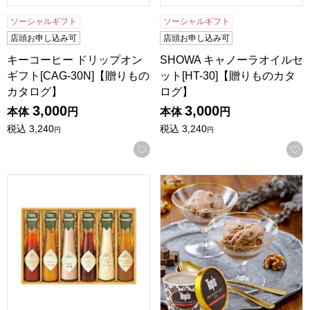
ソーシャルギフト
ソーシャルギフト
店頭お申し込み可
店頭お申し込み可
キーコーヒー ドリップオン
SHOWA キャノーラオイルセ
ギフト[CAG-30N]【贈りもの
ット[HT-30]【贈りものカタ
カタログ】
ログ】
3,000
3,000
本体
円
本体
円
税込
3,240
税込
3,240
円
円
お気に入りに登録する
飛騨高山ファクトリー〜食菜味〜すこやかドレッシングギフト[I
トップス チョコレートケーキア