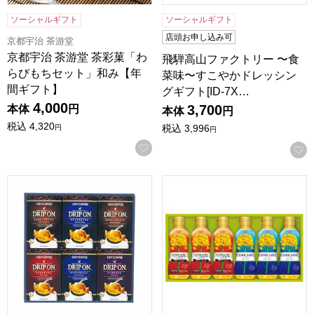
ソーシャルギフト
ソーシャルギフト
店頭お申し込み可
京都宇治 茶游堂
京都宇治 茶游堂 茶彩菓「わ
飛騨高山ファクトリー 〜食
らびもちセット」和み【年
菜味〜すこやかドレッシン
間ギフト】
グギフト[ID-7X…
4,000
3,700
本体
円
本体
円
税込
4,320
税込
3,996
円
円
お気に入りに登録する
キーコーヒー ドリップオンギフト[CAG-30N]【贈りものカ
SHOWA キャノーラオイルセッ