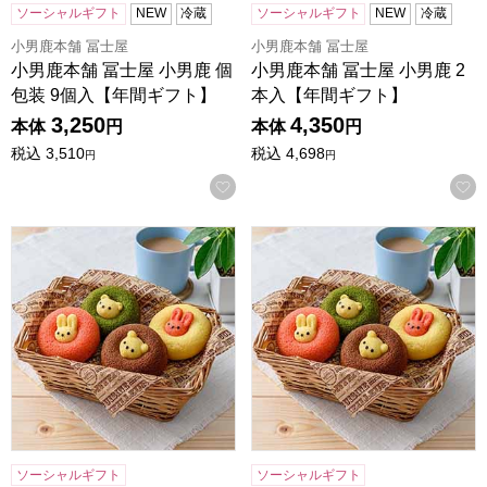
ソーシャルギフト
NEW
冷蔵
ソーシャルギフト
NEW
冷蔵
小男鹿本舗 冨士屋
小男鹿本舗 冨士屋
小男鹿本舗 冨士屋 小男鹿 個
小男鹿本舗 冨士屋 小男鹿 2
包装 9個入【年間ギフト】
本入【年間ギフト】
3,250
4,350
本体
円
本体
円
税込
3,510
税込
4,698
円
円
お気に入りに登録する
アニマルドーナツ 10個[ANM-25]【年間ギフト】
アニマルドーナツ 8個[ANM-
ソーシャルギフト
ソーシャルギフト