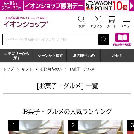
全国の厳選グルメを、ネットでお届け イオンショップ
検索
ログイン
カート
メニュー
検索キーワードまたは商品番号を入力してください
商品番号検索
カテゴリーから
シーンから探す
夏の贈りもの
おせち
探す
トップ
ギフト
初節句内祝い
お菓子・グルメ
[お菓子・グルメ] 一覧
お菓子・グルメの人気ランキング
京都宇治 茶游堂 抹茶バームクーヘン 10個入【年間ギフト
京都宇治 茶游堂 抹茶バームク
一
1
2
3
位
位
位