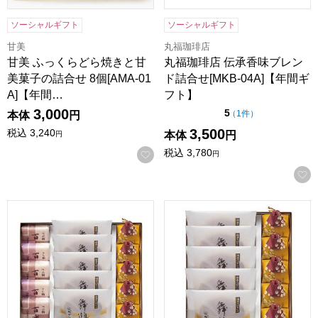
ソーシャルギフト
ソーシャルギフト
甘美
丸福珈琲店
甘美 ふっくらどら焼きと甘
丸福珈琲店 伝承香味ブレン
美菓子の詰合せ 8個[AMA-01
ド詰合せ[MKB-04A]【年間ギ
A]【年間…
フト】
3,000
点（5点満点中）
5
の評価
（
1件
）
本体
円
3,500
税込
3,240
本体
円
円
税込
3,780
お気に入りに登録する
円
鶴屋八幡 和菓子詰合せ(百楽(粒)×3(こし)×2 舞鶴・さつま大
鶴屋八幡 和菓子詰合せ(舞鶴