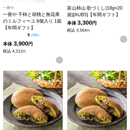
一善や
富山柿山 歌づくし(18g×20
一善や 干柿と胡桃と無花果
袋)[AUB5]【年間ギフト】
のミルフィーユ 6個入り 1箱
3,300
本体
円
【年間ギフト】
税込
3,564
円
点（5点満点中）
5
の評価
（
5件
）
3,900
本体
円
税込
4,212
円
お気に入りに登録する
京都宇治 茶游堂 京・宇治どら焼き 8個入【年間ギフト】
京都宇治 茶游堂 京・宇治どら