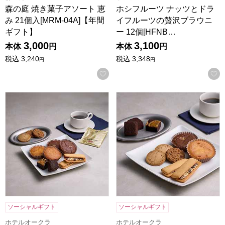
森の庭 焼き菓子アソート 恵
ホシフルーツ ナッツとドラ
み 21個入[MRM-04A]【年間
イフルーツの贅沢ブラウニ
ギフト】
ー 12個[HFNB…
3,000
3,100
本体
円
本体
円
税込
3,240
税込
3,348
円
円
お気に入りに登録する
ホテルオークラスイーツ＆コーヒーギフトセット 13個[HOS-
ホテルオークラスイーツギフトセッ
ソーシャルギフト
ソーシャルギフト
ホテルオークラ
ホテルオークラ