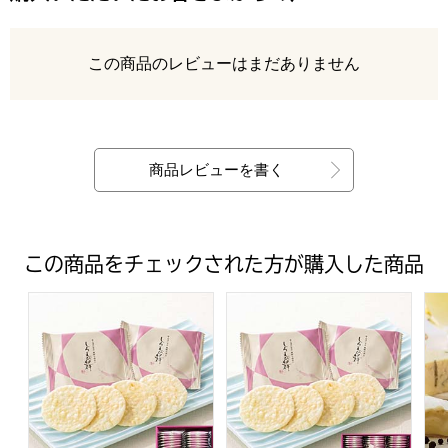
レビュー
この商品のレビューはまだありません
最新の商品レビュー
商品レビューを書く
この商品をチェックされた方が購入した商品
富山柿山 しろえび紀行(36袋入り)【年間ギフト】[SKB3]
富山柿山 しろえび紀行(54袋入り
志