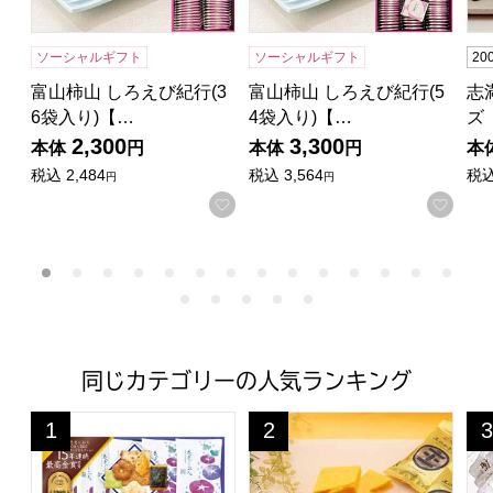
ソーシャルギフト
ソーシャルギフト
2
富山柿山 しろえび紀行(3
富山柿山 しろえび紀行(5
志
6袋入り)【…
4袋入り)【…
ズ
2,300
3,300
本体
円
本体
円
本
税込
2,484
税込
3,564
税
円
円
お気に入りに登録する
お気
同じカテゴリーの人気ランキング
中央軒煎餅 花色しおん夏【夏の贈りもの・お中元】[16HB]
王様堂本店 王のかきたね詰合せ(
あ
1
2
3
位
位
位