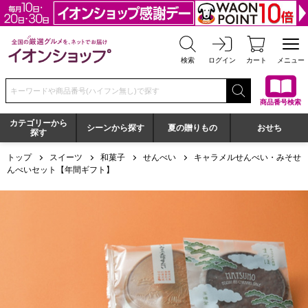
全国の厳選グルメを、ネットでお届け イオンショップ
検索
ログイン
カート
メニュー
検索キーワードまたは商品番号を入力してください
商品番号検索
カテゴリーから
シーンから探す
夏の贈りもの
おせち
探す
トップ
スイーツ
和菓子
せんべい
キャラメルせんべい・みそせ
んべいセット【年間ギフト】
キャラメルせんべい・みそせんべいセット【年間ギフト】