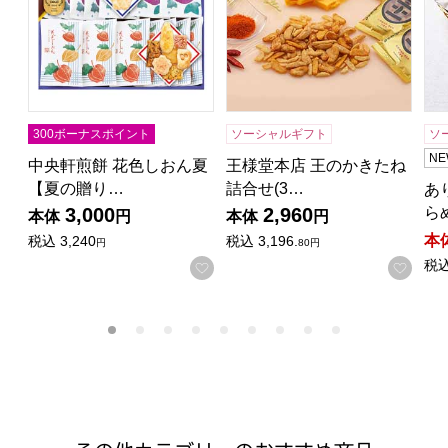
300ボーナスポイント
ソーシャルギフト
ソ
NE
中央軒煎餅 花色しおん夏
王様堂本店 王のかきたね
【夏の贈り…
詰合せ(3…
あ
ら
3,000
2,960
本体
円
本体
円
本
税込
3,240
税込
3,196.
円
80円
税
お気に入りに登録する
お気