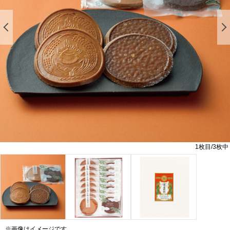
前の画像を表示する
1
枚目/
3
枚中
※画像はイメージです。