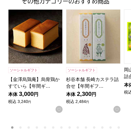
その他カテゴリーのおすすめ商品
【金澤烏鶏庵】烏骨鶏かすていら【年間ギフト】
杉谷本舗 長崎カステラ詰合せ
岡
岡
ソーシャルギフト
ソーシャルギフト
詰
【金澤烏鶏庵】烏骨鶏か
杉谷本舗 長崎カステラ詰
本
すていら【年間ギ…
合せ【年間ギフ…
税
3,000
2,300
本体
円
本体
円
税込
3,240
税込
2,484
円
円
お気に入りに登録する
お気