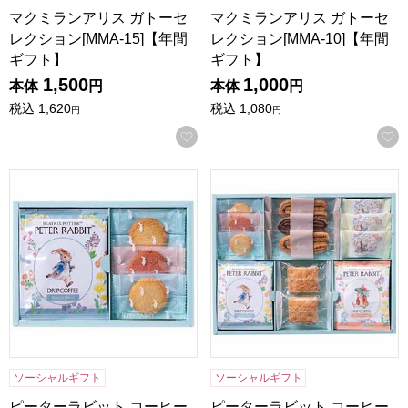
マクミランアリス ガトーセ
マクミランアリス ガトーセ
レクション[MMA-15]【年間
レクション[MMA-10]【年間
ギフト】
ギフト】
1,500
1,000
本体
円
本体
円
税込
1,620
税込
1,080
円
円
お気に入りに登録する
ピーターラビット コーヒー＆スイーツギフト[PRG-5]【年間
ピーターラビット コーヒー＆ス
ソーシャルギフト
ソーシャルギフト
ピーターラビット コーヒー
ピーターラビット コーヒー