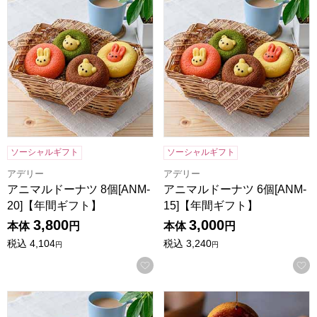
ソーシャルギフト
ソーシャルギフト
アデリー
アデリー
アニマルドーナツ 8個[ANM-
アニマルドーナツ 6個[ANM-
20]【年間ギフト】
15]【年間ギフト】
3,800
3,000
本体
円
本体
円
税込
4,104
税込
3,240
円
円
お気に入りに登録する
アニマルドーナツ 4個[ANM-10]【年間ギフト】
森の庭 焦がしキャラメルがしみ込