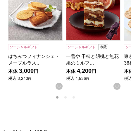
ソーシャルギフト
ソーシャルギフト
冷蔵
ソ
はちみつフィナンシェ・
一善や 干柿と胡桃と無花
東
メープルラス…
果のミルフ…
3
3,000
4,200
本体
円
本体
円
本
税込
3,240
税込
4,536
税
円
円
お気に入りに登録する
お気