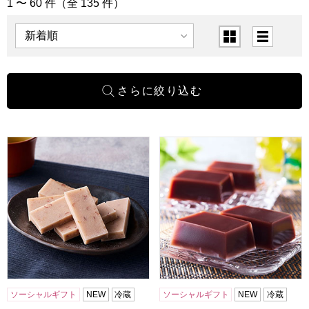
1 〜 60 件（全 135 件）
「お菓子」の商品一覧
表示順
表示切替
小男鹿本舗 冨士屋 紫雲石 6個入【年間ギフト】
小男鹿本舗 冨士屋 水羊羹 1
ソーシャルギフト
NEW
冷蔵
ソーシャルギフト
NEW
冷蔵