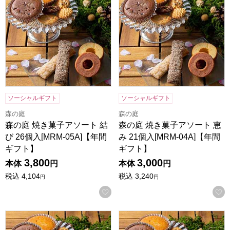
ソーシャルギフト
ソーシャルギフト
森の庭
森の庭
森の庭 焼き菓子アソート 結
森の庭 焼き菓子アソート 恵
び 26個入[MRM-05A]【年間
み 21個入[MRM-04A]【年間
ギフト】
ギフト】
3,800
3,000
本体
円
本体
円
税込
4,104
税込
3,240
円
円
お気に入りに登録する
森の庭 焼き菓子アソート 芽吹き 16個入[MRM-03A]【年間
森の庭 焼き菓子アソート フラワ