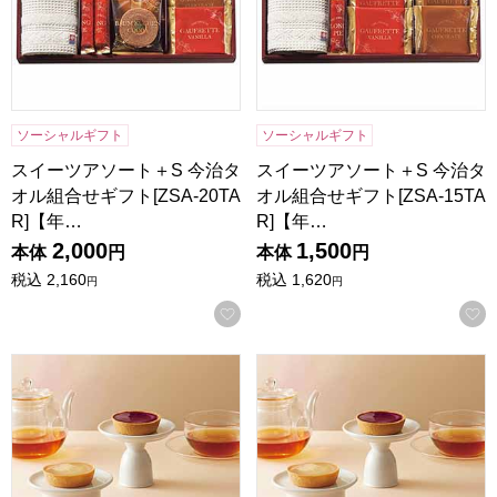
ソーシャルギフト
ソーシャルギフト
スイーツアソート＋S 今治タ
スイーツアソート＋S 今治タ
オル組合せギフト[ZSA-20TA
オル組合せギフト[ZSA-15TA
R]【年…
R]【年…
2,000
1,500
本体
円
本体
円
税込
2,160
税込
1,620
円
円
お気に入りに登録する
東京風月堂 果実のチーズタルト(8個入)【年間ギフト】
東京風月堂 果実のチーズタルト