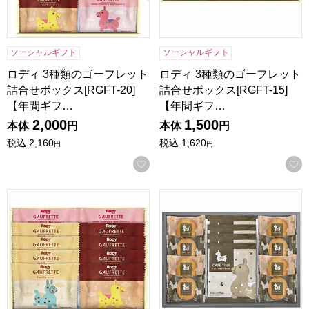
ソーシャルギフト
ソーシャルギフト
ロディ 3種類のゴーフレット
ロディ 3種類のゴーフレット
詰合せボックス[RGFT-20]
詰合せボックス[RGFT-15]
【年間ギフ…
【年間ギフ…
2,000
1,500
本体
円
本体
円
税込
2,160
税込
1,620
円
円
お気に入りに登録する
ロディ 3種類のゴーフレット詰合せボックス[RGFT-10]【年
ロディ カフェタイムセット[NI