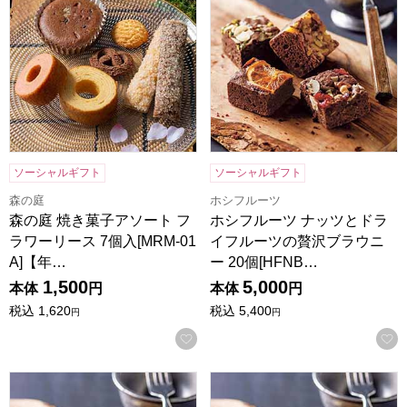
ソーシャルギフト
ソーシャルギフト
森の庭
ホシフルーツ
森の庭 焼き菓子アソート フ
ホシフルーツ ナッツとドラ
ラワーリース 7個入[MRM-01
イフルーツの贅沢ブラウニ
A]【年…
ー 20個[HFNB…
1,500
5,000
本体
円
本体
円
税込
1,620
税込
5,400
円
円
お気に入りに登録する
ホシフルーツ ナッツとドライフルーツの贅沢ブラウニー 12個[H
ホシフルーツ ナッツとドライフ