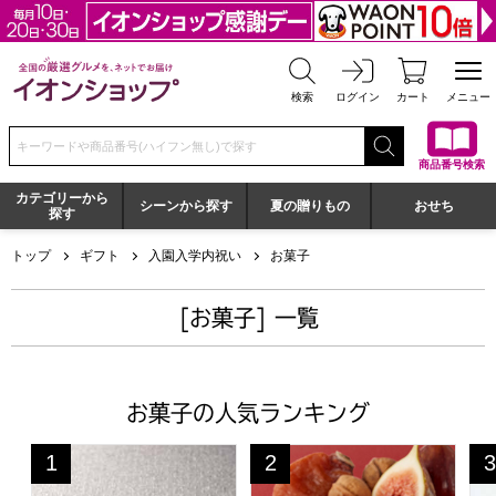
全国の厳選グルメを、ネットでお届け イオンショップ
検索
ログイン
カート
メニュー
検索キーワードまたは商品番号を入力してください
商品番号検索
カテゴリーから
シーンから探す
夏の贈りもの
おせち
探す
トップ
ギフト
入園入学内祝い
お菓子
[お菓子] 一覧
お菓子の人気ランキング
はちみつフィナンシェ・メープルラスク【年間ギフト】
一善や 干柿と胡桃と無花果のミ
東
1
2
3
位
位
位