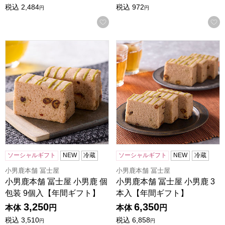
税込
2,484
税込
972
円
円
お気に入りに登録する
小男鹿本舗 冨士屋 小男鹿 個包装 9個入【年間ギフト】
小男鹿本舗 冨士屋 小男鹿 3
ソーシャルギフト
NEW
冷蔵
ソーシャルギフト
NEW
冷蔵
小男鹿本舗 冨士屋
小男鹿本舗 冨士屋
小男鹿本舗 冨士屋 小男鹿 個
小男鹿本舗 冨士屋 小男鹿 3
包装 9個入【年間ギフト】
本入【年間ギフト】
3,250
6,350
本体
円
本体
円
税込
3,510
税込
6,858
円
円