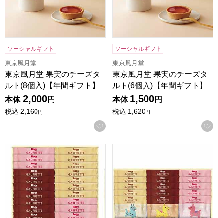
ソーシャルギフト
ソーシャルギフト
東京風月堂
東京風月堂
東京風月堂 果実のチーズタ
東京風月堂 果実のチーズタ
ルト(8個入)【年間ギフト】
ルト(6個入)【年間ギフト】
2,000
1,500
本体
円
本体
円
税込
2,160
税込
1,620
円
円
お気に入りに登録する
ロディ 3種類のゴーフレット詰合せボックス[RGFT-20]【年
ロディ 3種類のゴーフレット詰合