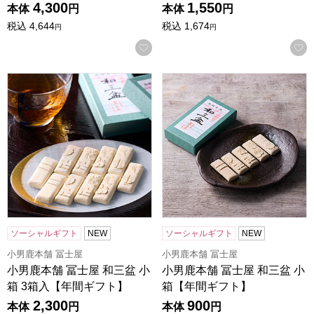
4,300
1,550
本体
円
本体
円
税込
4,644
税込
1,674
円
円
お気に入りに登録する
小男鹿本舗 冨士屋 和三盆 小箱 3箱入【年間ギフト】
小男鹿本舗 冨士屋 和三盆 小
ソーシャルギフト
NEW
ソーシャルギフト
NEW
小男鹿本舗 冨士屋
小男鹿本舗 冨士屋
小男鹿本舗 冨士屋 和三盆 小
小男鹿本舗 冨士屋 和三盆 小
箱 3箱入【年間ギフト】
箱【年間ギフト】
2,300
900
本体
円
本体
円