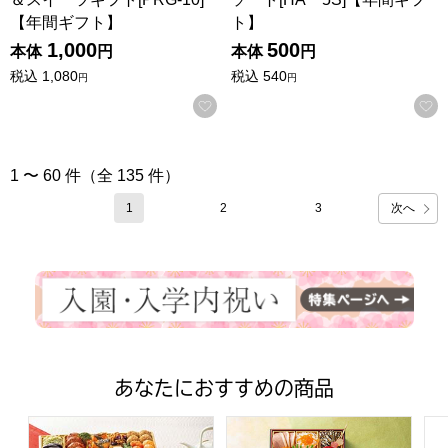
【年間ギフト】
ト】
1,000
500
本体
円
本体
円
税込
1,080
税込
540
円
円
お気に入りに登録する
1 〜 60 件（全 135 件）
次へ
1
2
3
あなたにおすすめの商品
トップバリュ 和洋中特大二段重「饗宴」(きょうえん)【4
トップバリュ 和風三段重「慶」
フ