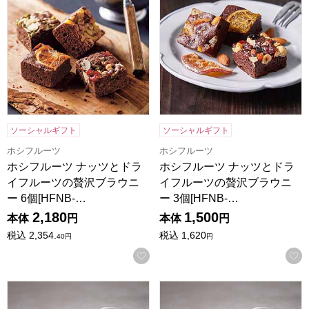
ソーシャルギフト
ソーシャルギフト
ホシフルーツ
ホシフルーツ
ホシフルーツ ナッツとドラ
ホシフルーツ ナッツとドラ
イフルーツの贅沢ブラウニ
イフルーツの贅沢ブラウニ
ー 6個[HFNB-…
ー 3個[HFNB-…
2,180
1,500
本体
円
本体
円
税込
2,354.
税込
1,620
40
円
円
お気に入りに登録する
ホテルオークラスイーツ＆コーヒーギフトセット 17個[HOS-
ホテルオークラスイーツ＆コーヒ