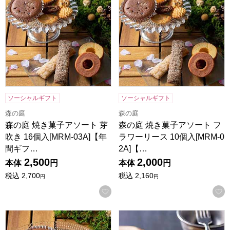
ソーシャルギフト
ソーシャルギフト
森の庭
森の庭
森の庭 焼き菓子アソート 芽
森の庭 焼き菓子アソート フ
吹き 16個入[MRM-03A]【年
ラワーリース 10個入[MRM-0
間ギフ…
2A]【…
2,500
2,000
本体
円
本体
円
税込
2,700
税込
2,160
円
円
お気に入りに登録する
森の庭 焼き菓子アソート フラワーリース 7個入[MRM-01A
ホシフルーツ ナッツとドライフ