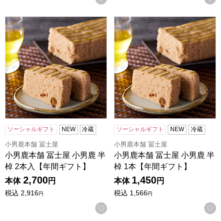
小男鹿本舗 冨士屋 小男鹿 半棹 2本入【年間ギフト】
小男鹿本舗 冨士屋 小男鹿 半
ソーシャルギフト
NEW
冷蔵
ソーシャルギフト
NEW
冷蔵
小男鹿本舗 冨士屋
小男鹿本舗 冨士屋
小男鹿本舗 冨士屋 小男鹿 半
小男鹿本舗 冨士屋 小男鹿 半
棹 2本入【年間ギフト】
棹 1本【年間ギフト】
2,700
1,450
本体
円
本体
円
税込
2,916
税込
1,566
円
円
お気に入りに登録する