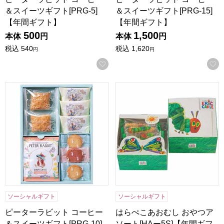
＆スイーツギフト[PRG-5]
＆スイーツギフト[PRG-15]
【年間ギフト】
【年間ギフト】
500
1,500
本体
円
本体
円
税込
540
税込
1,620
円
円
お気に入りに登録する
ピーターラビット コーヒー＆スイーツギフト[PRG-10]【年
はらぺこあおむし おやつアソー
ソーシャルギフト
ソーシャルギフト
ピーターラビット コーヒー
はらぺこあおむし おやつア
＆スイーツギフト[PRG-10]
ソート[HAー5S]【年間ギフ