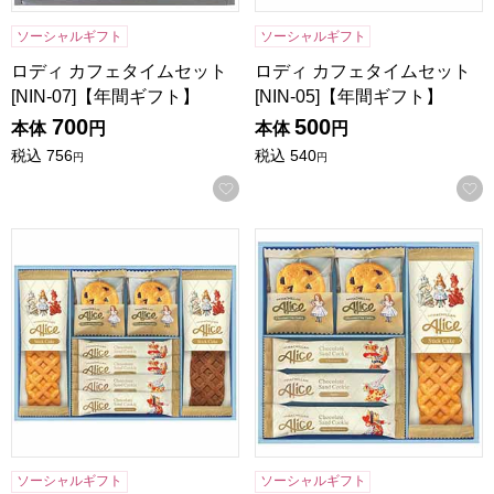
ソーシャルギフト
ソーシャルギフト
ロディ カフェタイムセット
ロディ カフェタイムセット
[NIN-07]【年間ギフト】
[NIN-05]【年間ギフト】
700
500
本体
円
本体
円
税込
756
税込
540
円
円
お気に入りに登録する
マクミランアリス ガトーセレクション[MMA-15]【年間ギフ
マクミランアリス ガトーセレク
ソーシャルギフト
ソーシャルギフト