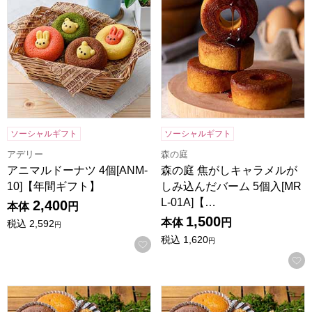
ソーシャルギフト
ソーシャルギフト
アデリー
森の庭
アニマルドーナツ 4個[ANM-
森の庭 焦がしキャラメルが
10]【年間ギフト】
しみ込んだバーム 5個入[MR
L-01A]【…
2,400
本体
円
1,500
本体
円
税込
2,592
円
税込
1,620
円
お気に入りに登録する
森の庭 焼き菓子アソート 結び 26個入[MRM-05A]【年間ギフ
森の庭 焼き菓子アソート 恵み 2