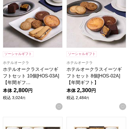
ソーシャルギフト
ソーシャルギフト
ホテルオークラ
ホテルオークラ
ホテルオークラスイーツギ
ホテルオークラスイーツギ
フトセット 10個[HOS-03A]
フトセット 8個[HOS-02A]
【年間ギフ…
【年間ギフト】
2,800
2,300
本体
円
本体
円
税込
3,024
税込
2,484
円
円
お気に入りに登録する
ココロ 今治タオル・スイーツセット[COCO-A50]【年間ギフ
ココロ 今治タオル・スイーツセッ