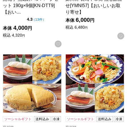
ット 190g×9個[KN-DTT9]
せ[YMNI57]【おいしいお取
【おい…
り寄せ】
6,000
点（5点満点中）
4.3
の評価
（
13件
）
本体
円
4,000
税込
6,480
本体
円
円
税込
4,320
円
お気に入りに登録する
蘇州林 長崎中華街 点心詰合せ[YNI44]【おいしいお取り寄せ
蘇州林 長崎中華街詰合せ[TKL
ソーシャルギフト
送料込み
冷凍
ソーシャルギフト
送料込み
冷凍