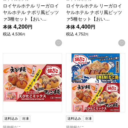
ロイヤルホテル リーガロイ
ロイヤルホテル リーガロイ
ヤルホテル ナポリ風ピッツ
ヤルホテル ナポリ風ピッツ
ァ3種セット【おい…
ァ5種セット【おい…
4,200
4,400
本体
円
本体
円
税込
4,536
税込
4,752
円
円
お気に入りに登録する
築地銀だこ UMAMIたこ焼＆えびたこミックスセット(UEM-223
築地銀だこ UMAMIたこ焼＆えび
送料込み
冷凍
送料込み
冷凍
築地銀だこ
築地銀だこ