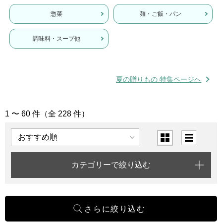
惣菜
麺・ご飯・パン
調味料・スープ他
夏の贈りもの 特集ページへ
1 〜 60 件（全 228 件）
「惣菜・グルメ」の商品一覧
表示順
表示切替
カテゴリーで絞り込む