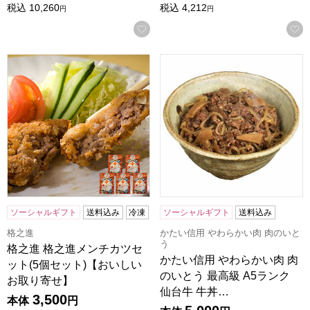
税込
10,260
税込
4,212
円
円
お気に入りに登録する
格之進 格之進メンチカツセット(5個セット)【おいしいお取
かたい信用 やわらかい肉 肉の
ソーシャルギフト
送料込み
冷凍
ソーシャルギフト
送料込み
格之進
かたい信用 やわらかい肉 肉のいと
う
格之進 格之進メンチカツセ
かたい信用 やわらかい肉 肉
ット(5個セット)【おいしい
のいとう 最高級 A5ランク
お取り寄せ】
仙台牛 牛丼…
3,500
本体
円