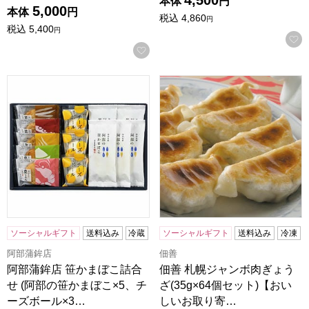
4,500
本体
円
5,000
本体
円
税込
4,860
円
税込
5,400
円
お気に入りに登録する
阿部蒲鉾店 笹かまぼこ詰合せ (阿部の笹かまぼこ×5、チーズボー
佃善 札幌ジャンボ肉ぎょうざ(
ソーシャルギフト
送料込み
冷蔵
ソーシャルギフト
送料込み
冷凍
阿部蒲鉾店
佃善
阿部蒲鉾店 笹かまぼこ詰合
佃善 札幌ジャンボ肉ぎょう
せ (阿部の笹かまぼこ×5、チ
ざ(35g×64個セット)【おい
ーズボール×3…
しいお取り寄…