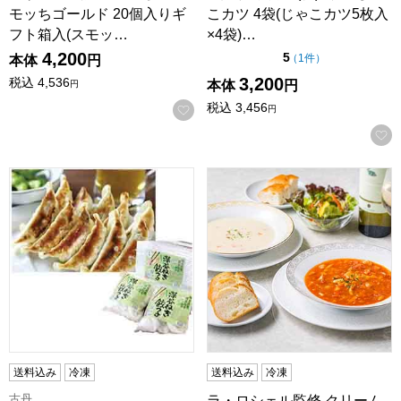
モッちゴールド 20個入りギ
こカツ 4袋(じゃこカツ5枚入
フト箱入(スモッ…
×4袋)…
4,200
点（5点満点中）
5
の評価
（
1件
）
本体
円
3,200
税込
4,536
本体
円
円
税込
3,456
お気に入りに登録する
円
埼玉 古丹 生冷凍深谷ねぎ餃子(30個×2袋)【お届け期間:7月1
ラ・ロシェル監修 クリームスー
送料込み
冷凍
送料込み
冷凍
古丹
ラ・ロシェル監修 クリーム