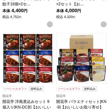
餃子16個×2セ…
×2セット【お…
4,400
4,000
本体
円
本体
円
税込
4,752
税込
4,320
円
円
お気に入りに登録する
開花亭 洋風煮込みセット 9個入り[KN-DCB]【おいしいお取
開花亭 バラエティセット[KN
ソーシャルギフト
送料込み
ソーシャルギフト
送料込み
開花亭
開花亭
開花亭 洋風煮込みセット 9
開花亭 バラエティセット[KN
個入り[KN-DCB]【おいしい
-9]【おいしいお取り寄せ】