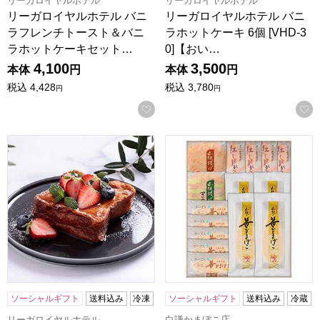
リーガロイヤルホテル
リーガロイヤルホテル
リーガロイヤルホテル バニ
リーガロイヤルホテル バニ
ラフレンチトースト＆バニ
ラホットケーキ 6個 [VHD-3
ラホットケーキセット…
0]【おい…
4,100
3,500
本体
円
本体
円
税込
4,428
税込
3,780
円
円
お気に入りに登録する
リーガロイヤルホテル バニラフレンチトースト 8個 [VFT-5
白謙かまぼこ店 笹かまぼこ詰合
ソーシャルギフト
送料込み
冷凍
ソーシャルギフト
送料込み
冷蔵
リーガロイヤルホテル
白謙かまぼこ店