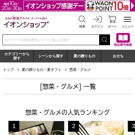
全国の厳選グルメを、ネットでお届け イオンショップ
検索
ログイン
カート
メニュー
検索キーワードまたは商品番号を入力してください
商品番号検索
カテゴリーから
シーンから探す
夏の贈りもの
おせち
探す
トップ
夏の贈りもの・夏ギフト
惣菜・グルメ
[惣菜・グルメ] 一覧
惣菜・グルメの人気ランキング
和歌山 岩惣 一粒梅(12粒) 紀州南高梅A級特選梅使用 12粒
格之進 金格ハンバーグ(5個セ
蒲
1
2
3
位
位
位