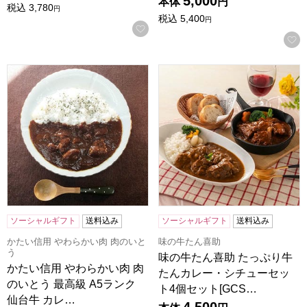
5,000
本体
円
税込
3,780
円
税込
5,400
円
お気に入りに登録する
かたい信用 やわらかい肉 肉のいとう 最高級 A5ランク 仙台
味の牛たん喜助 たっぷり牛たん
ソーシャルギフト
送料込み
ソーシャルギフト
送料込み
かたい信用 やわらかい肉 肉のいと
味の牛たん喜助
う
味の牛たん喜助 たっぷり牛
かたい信用 やわらかい肉 肉
たんカレー・シチューセッ
のいとう 最高級 A5ランク
ト4個セット[GCS…
仙台牛 カレ…