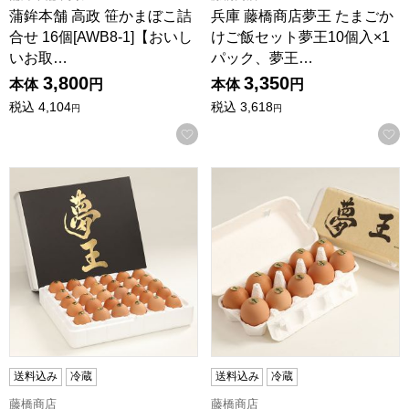
蒲鉾本舗 高政 笹かまぼこ詰
兵庫 藤橋商店夢王 たまごか
合せ 16個[AWB8-1]【おいし
けご飯セット夢王10個入×1
いお取…
パック、夢王…
3,800
3,350
本体
円
本体
円
税込
4,104
税込
3,618
円
円
お気に入りに登録する
兵庫 藤橋商店 夢王 30個入 贈答用ケース入【KN】
兵庫 藤橋商店夢王 20個入10
送料込み
冷蔵
送料込み
冷蔵
藤橋商店
藤橋商店