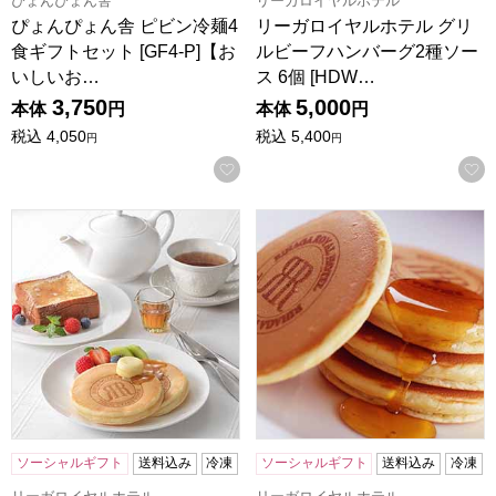
ぴょんぴょん舎
リーガロイヤルホテル
ぴょんぴょん舎 ピビン冷麺4
リーガロイヤルホテル グリ
食ギフトセット [GF4-P]【お
ルビーフハンバーグ2種ソー
いしいお…
ス 6個 [HDW…
3,750
5,000
本体
円
本体
円
税込
4,050
税込
5,400
円
円
お気に入りに登録する
リーガロイヤルホテル バニラフレンチトースト＆バニラホットケー
リーガロイヤルホテル バニラホッ
ソーシャルギフト
送料込み
冷凍
ソーシャルギフト
送料込み
冷凍