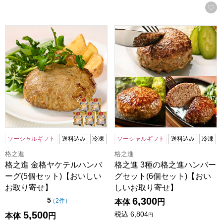
格之進 金格ヤケテルハンバーグ(5個セット)【おいしいお取
格之進 3種の格之進ハンバー
ソーシャルギフト
送料込み
冷凍
ソーシャルギフト
送料込み
冷凍
格之進
格之進
格之進 金格ヤケテルハンバ
格之進 3種の格之進ハンバー
ーグ(5個セット)【おいしい
グセット(6個セット)【おい
お取り寄せ】
しいお取り寄せ】
6,300
点（5点満点中）
5
の評価
（
2件
）
本体
円
5,500
税込
6,804
本体
円
円