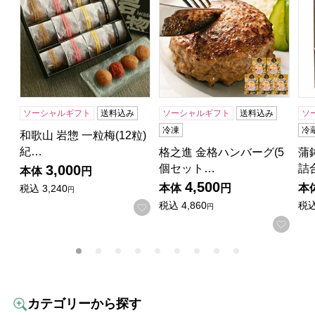
ソーシャルギフト
送料込み
ソーシャルギフト
送料込み
ソ
冷凍
冷
和歌山 岩惣 一粒梅(12粒)
紀…
格之進 金格ハンバーグ(5
蒲
個セット…
詰
3,000
本体
円
4,500
本体
円
本
税込
3,240
円
税込
4,860
税
お気に入りに登録する
円
お気
カテゴリーから探す