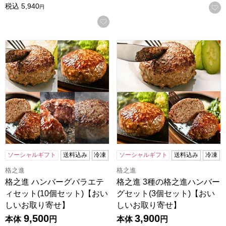
税込
5,940
円
お気に入りに登録する
格之進 ハンバーグバラエティセット(10個セット)【おいし
格之進 3種の格之進ハンバー
ソーシャルギフト
送料込み
冷凍
ソーシャルギフト
送料込み
冷凍
格之進
格之進
格之進 ハンバーグバラエテ
格之進 3種の格之進ハンバー
ィセット(10個セット)【おい
グセット(3個セット)【おい
しいお取り寄せ】
しいお取り寄せ】
9,500
3,900
本体
円
本体
円