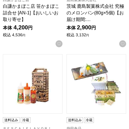
白謙かまぼこ店 笹かまぼこ
茨城 鹿島製菓株式会社 究極
詰合せ [AN-1]【おいしいお
のメロンパン(80g×5個)【お
取り寄せ】
届け期間:…
4,200
2,900
本体
円
本体
円
税込
4,536
税込
3,132
円
円
お気に入りに登録する
群馬 PESCA！FLAVOR！ オリジナルドレッシング、オイル
茨城 袋田食品 生とろさしみこ
送料込み
冷蔵
送料込み
冷蔵
ＰＥＳＣＡ！ＦＬＡＶＯＲ！
袋田食品