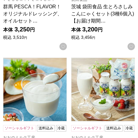
群馬 PESCA！FLAVOR！
茨城 袋田食品 生とろさしみ
オリジナルドレッシング、
こんにゃくセット(3種6個入)
オイルセット…
【お届け期間…
3,250
3,200
本体
円
本体
円
税込
3,510
税込
3,456
円
円
お気に入りに登録する
おおのミルク工房 おおのミルク村 ゆめプレーンヨーグルト
おおのミルク工房 おおのミル
ソーシャルギフト
送料込み
冷蔵
ソーシャルギフト
送料込み
冷蔵
おおのミルク工房
おおのミルク工房