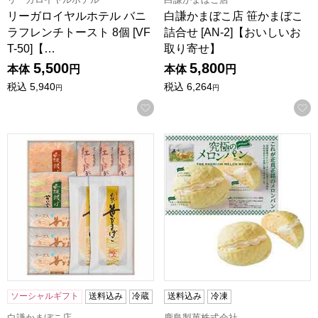
リーガロイヤルホテル バニ
白謙かまぼこ店 笹かまぼこ
ラフレンチトースト 8個 [VF
詰合せ [AN-2]【おいしいお
T-50]【…
取り寄せ】
5,500
5,800
本体
円
本体
円
税込
5,940
税込
6,264
円
円
お気に入りに登録する
白謙かまぼこ店 笹かまぼこ詰合せ [AN-1]【おいしいお取り
茨城 鹿島製菓株式会社 究極のメ
ソーシャルギフト
送料込み
冷蔵
送料込み
冷凍
白謙かまぼこ店
鹿島製菓株式会社