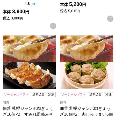
5,200
点（5点満点中）
4.8
の評価
（
4件
）
本体
円
3,600
税込
5,616
本体
円
円
税込
3,888
円
お気に入りに登録する
佃善 札幌ジャンボ肉ぎょうざ16個×2、すみれ監修みそ餃子1
佃善 札幌ジャンボ肉ぎょうざ
ソーシャルギフト
送料込み
冷凍
ソーシャルギフト
送料込み
冷凍
佃善
佃善
佃善 札幌ジャンボ肉ぎょう
佃善 札幌ジャンボ肉ぎょう
ざ16個×2、すみれ監修みそ
ざ16個×2、肉しゅうまい6個