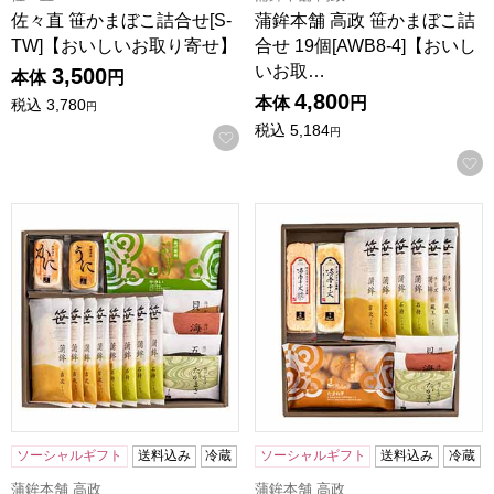
佐々直 笹かまぼこ詰合せ[S-
蒲鉾本舗 高政 笹かまぼこ詰
TW]【おいしいお取り寄せ】
合せ 19個[AWB8-4]【おいし
いお取…
3,500
本体
円
4,800
本体
円
税込
3,780
円
税込
5,184
円
お気に入りに登録する
蒲鉾本舗 高政 笹かまぼこ詰合せ 15個[AWB8-3]【おいしい
蒲鉾本舗 高政 笹かまぼこ詰合せ
ソーシャルギフト
送料込み
冷蔵
ソーシャルギフト
送料込み
冷蔵
蒲鉾本舗 高政
蒲鉾本舗 高政