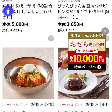
蘇州林
ぴょんぴょん舎
蘇州林 長崎中華街 点心詰合
ぴょんぴょん舎 盛岡冷麺ピ
せ[YNI51]【おいしいお取り
ビン冷麺4食ギフト詰合せ [G
寄せ】
F4-RP]【…
5,600
3,650
本体
円
本体
円
税込
6,048
税込
3,942
円
円
お気に入りに登録する
ぴょんぴょん舎 ピビン冷麺4食ギフトセット [GF4-P]【お
リーガロイヤルホテル グリルビ
ソーシャルギフト
送料込み
冷蔵
ソーシャルギフト
送料込み
冷凍