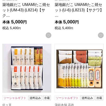
築地銀だこ UMAMIたこ焼セ
築地銀だこ UMAMIたこ焼セ
ット(UM-43) (L8214)【サ
ット(U-6) (L8213)【サクワ】
ク…
…
5,000
5,000
本体
円
本体
円
税込
5,400
税込
5,400
円
円
お気に入りに登録する
佐々直 笹かまぼこ詰合せ[S-TW]【おいしいお取り寄せ】
蒲鉾本舗 高政 笹かまぼこ詰合せ
ソーシャルギフト
送料込み
冷蔵
ソーシャルギフト
送料込み
冷蔵
佐々直
蒲鉾本舗 高政