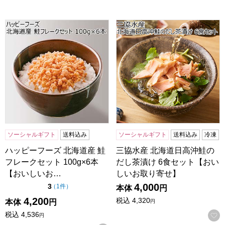
ハッピーフーズ 北海道産 鮭フレークセット 100g×6本【お
三協水産 北海道日高沖鮭のだ
ソーシャルギフト
送料込み
ソーシャルギフト
送料込み
冷凍
ハッピーフーズ 北海道産 鮭
三協水産 北海道日高沖鮭の
フレークセット 100g×6本
だし茶漬け 6食セット【おい
【おいしいお…
しいお取り寄せ】
4,000
点（5点満点中）
3
の評価
（
1件
）
本体
円
4,200
税込
4,320
本体
円
円
税込
4,536
円