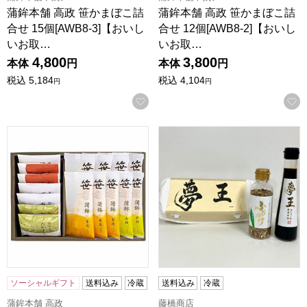
蒲鉾本舗 高政 笹かまぼこ詰
蒲鉾本舗 高政 笹かまぼこ詰
合せ 15個[AWB8-3]【おいし
合せ 12個[AWB8-2]【おいし
いお取…
いお取…
4,800
3,800
本体
円
本体
円
税込
5,184
税込
4,104
円
円
お気に入りに登録する
蒲鉾本舗 高政 笹かまぼこ詰合せ 16個[AWB8-1]【おいしい
兵庫 藤橋商店夢王 たまごかけ
ソーシャルギフト
送料込み
冷蔵
送料込み
冷蔵
蒲鉾本舗 高政
藤橋商店