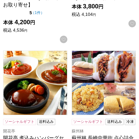
お取り寄せ】
3,800
本体
円
点（5点満点中）
5
の評価
（
1件
）
税込
4,104
円
4,200
本体
円
税込
4,536
円
お気に入りに登録する
開花亭 煮込みハンバーグセット 190g×9個[KN-DTT9]【お
蘇州林 長崎中華街 点心詰合せ[
ソーシャルギフト
送料込み
ソーシャルギフト
送料込み
冷凍
開花亭
蘇州林
開花亭 煮込みハンバーグセ
蘇州林 長崎中華街 点心詰合