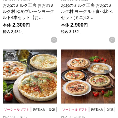
おおのミルク工房 おおのミ
おおのミルク工房 おおのミ
ルク村 ゆめプレーンヨーグ
ルク村 ヨーグルト食べ比べ
ルト4本セット【お…
セット(ミニ)12…
2,300
2,900
本体
円
本体
円
税込
2,484
税込
3,132
円
円
お気に入りに登録する
ロイヤルホテル リーガロイヤルホテル ナポリ風ピッツァ3
ロイヤルホテル リーガロイヤ
ソーシャルギフト
送料込み
冷凍
ソーシャルギフト
送料込み
冷凍
ロイヤルホテル
ロイヤルホテル