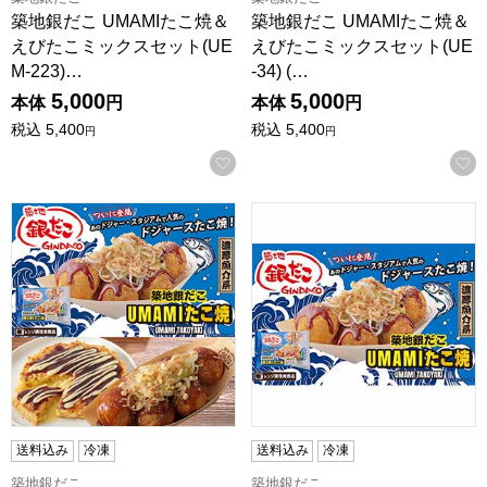
築地銀だこ UMAMIたこ焼＆
築地銀だこ UMAMIたこ焼＆
えびたこミックスセット(UE
えびたこミックスセット(UE
M-223)…
-34) (…
5,000
5,000
本体
円
本体
円
税込
5,400
税込
5,400
円
円
お気に入りに登録する
築地銀だこ UMAMIたこ焼セット(UM-43) (L8214)【サクワ
築地銀だこ UMAMIたこ焼セット(
送料込み
冷凍
送料込み
冷凍
築地銀だこ
築地銀だこ