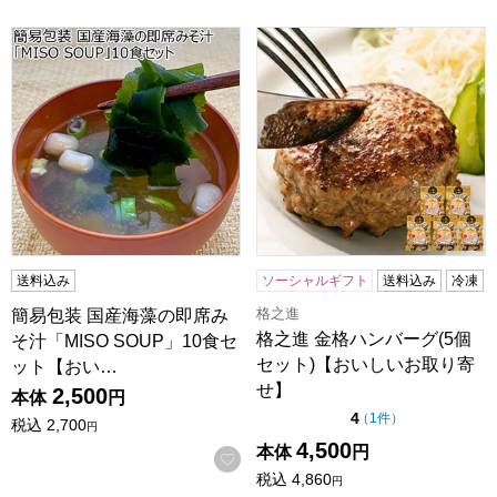
簡易包装 国産海藻の即席みそ汁「MISO SOUP」10食セッ
格之進 金格ハンバーグ(5個
送料込み
ソーシャルギフト
送料込み
冷凍
格之進
簡易包装 国産海藻の即席み
格之進 金格ハンバーグ(5個
そ汁「MISO SOUP」10食セ
セット)【おいしいお取り寄
ット【おい…
せ】
2,500
本体
円
点（5点満点中）
4
の評価
（
1件
）
税込
2,700
円
4,500
本体
円
お気に入りに登録する
税込
4,860
円