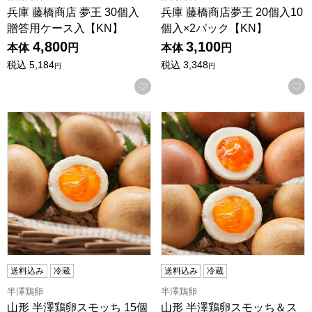
兵庫 藤橋商店 夢王 30個入
兵庫 藤橋商店夢王 20個入10
贈答用ケース入【KN】
個入×2パック【KN】
4,800
3,100
本体
円
本体
円
税込
5,184
税込
3,348
円
円
お気に入りに登録する
山形 半澤鶏卵スモッち 15個段ボール箱入スモッち15個【KN
山形 半澤鶏卵スモッち＆スモ
送料込み
冷蔵
送料込み
冷蔵
半澤鶏卵
半澤鶏卵
山形 半澤鶏卵スモッち 15個
山形 半澤鶏卵スモッち＆ス