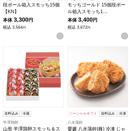
段ボール箱入スモッち15個
モッちゴールド 15個段ボー
【KN】
ル箱入スモッち1…
3,300
3,400
本体
円
本体
円
税込
3,564
税込
3,672
円
円
お気に入りに登録する
山形 半澤鶏卵スモッち＆スモッちゴールド 20個入りギフト箱
愛媛 八水蒲鉾(株) 冷凍 じゃこ
送料込み
冷蔵
ソーシャルギフト
送料込み
冷凍
半澤鶏卵
八水蒲鉾
山形 半澤鶏卵スモッち＆ス
愛媛 八水蒲鉾(株) 冷凍 じゃ