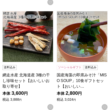
お気に入りに登録する
網走水産 北海道産 3種の干し珍味セット【おいしいお取り寄
国産海藻の即席みそ汁「MISO
送料込み
ソーシャルギフト
送料込み
網走水産 北海道産 3種の干
国産海藻の即席みそ汁「MIS
し珍味セット【おいしいお
O SOUP」10食ギフトセッ
取り寄せ】
ト【おいしい…
3,600
2,800
本体
円
本体
円
税込
3,888
税込
3,024
円
円
お気に入りに登録する