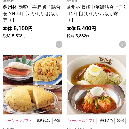
蘇州林
蘇州林
蘇州林 長崎中華街 点心詰合
蘇州林 長崎中華街詰合せ[TK
せ[YNI44]【おいしいお取り
LI47]【おいしいお取り寄
寄せ】
せ】
5,100
5,400
本体
円
本体
円
税込
5,508
税込
5,832
円
円
お気に入りに登録する
蘇州林 長崎中華街 点心詰合せ[YNI51]【おいしいお取り寄せ
ぴょんぴょん舎 盛岡冷麺ピビン
ソーシャルギフト
送料込み
冷凍
ソーシャルギフト
送料込み
冷蔵