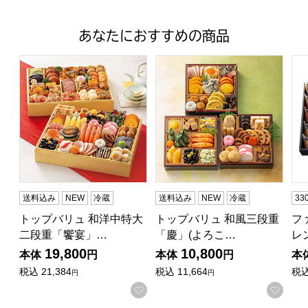
あなたにおすすめの商品
トップバリュ 和洋中特大二段重「饗宴」(きょうえん)【4
トップバリュ 和風三段重「慶」
フ
送料込み
NEW
冷蔵
送料込み
NEW
冷蔵
3
トップバリュ 和洋中特大
トップバリュ 和風三段重
フ
二段重「饗宴」…
「慶」(よろこ…
レ
19,800
10,800
本体
円
本体
円
本
税込
21,384
税込
11,664
税
円
円
お気に入りに登録する
お気