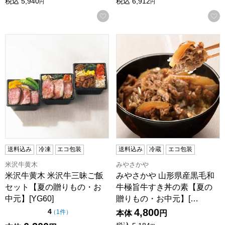
税込
5,940
税込
6,912
円
円
お気に入りに登録する
米沢牛黄木 米沢牛三昧ご飯セット【夏の贈りもの・お中元】[Y
みやさかや 山形県産黒毛和牛極
送料込み
冷凍
エコ包装
送料込み
冷蔵
エコ包装
米沢牛黄木
みやさかや
米沢牛黄木 米沢牛三昧ご飯
みやさかや 山形県産黒毛和
セット【夏の贈りもの・お
牛極旨牛すき丼の素【夏の
中元】[YG60]
贈りもの・お中元】[…
4,800
点（5点満点中）
4
の評価
（
1件
）
本体
円