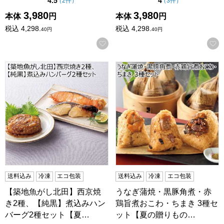
4.5
4
の評価
の評価
（
2件
）
（
3件
）
3,980
3,980
本体
円
本体
円
税込
4,298.
税込
4,298.
40
円
40
円
お気に入りに登録する
【築地魚がし北田】西京焼き2種、【純黒】煮込みハンバー
うなぎ蒲焼・黒豚角煮・赤鶏旨
送料込み
冷凍
エコ包装
送料込み
冷凍
エコ包装
【築地魚がし北田】西京焼
うなぎ蒲焼・黒豚角煮・赤
き2種、【純黒】煮込みハン
鶏旨煮おこわ・ちまき 3種セ
バーグ2種セット【夏…
ット【夏の贈りもの…