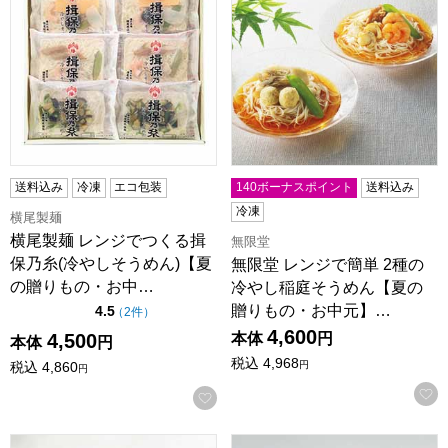
送料込み
冷凍
エコ包装
140ボーナスポイント
送料込み
冷凍
横尾製麺
横尾製麺 レンジでつくる揖
無限堂
保乃糸(冷やしそうめん)【夏
無限堂 レンジで簡単 2種の
の贈りもの・お中…
冷やし稲庭そうめん【夏の
贈りもの・お中元】…
点（5点満点中）
4.5
の評価
（
2件
）
4,600
4,500
本体
円
本体
円
税込
4,968
税込
4,860
円
円
お気に入りに登録する
イケガヤ お湯をかけるだけで出来る稲庭うどん【夏の贈りもの・
柿の葉ずし総本家平宗 冷凍 