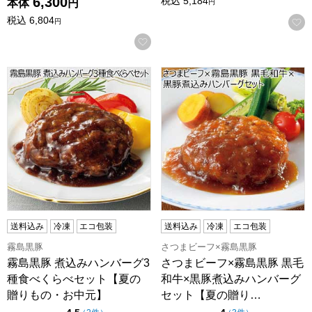
6,300
税込
5,184
本体
円
円
税込
6,804
円
お気に入りに登録する
霧島黒豚 煮込みハンバーグ3種食べくらべセット【夏の贈り
さつまビーフ×霧島黒豚 黒毛
送料込み
冷凍
エコ包装
送料込み
冷凍
エコ包装
霧島黒豚
さつまビーフ×霧島黒豚
霧島黒豚 煮込みハンバーグ3
さつまビーフ×霧島黒豚 黒毛
種食べくらべセット【夏の
和牛×黒豚煮込みハンバーグ
贈りもの・お中元】
セット【夏の贈り…
点（5点満点中）
点（5点満点中）