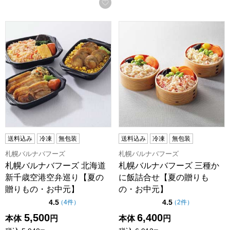
お気に入りに登録する
札幌バルナバフーズ 北海道 新千歳空港空弁巡り【夏の贈り
札幌バルナバフーズ 三種か
送料込み
冷凍
無包装
送料込み
冷凍
無包装
札幌バルナバフーズ
札幌バルナバフーズ
札幌バルナバフーズ 北海道
札幌バルナバフーズ 三種か
新千歳空港空弁巡り【夏の
に飯詰合せ【夏の贈りも
贈りもの・お中元】
の・お中元】
点（5点満点中）
点（5点満点中）
4.5
4.5
の評価
の評価
（
4件
）
（
2件
）
5,500
6,400
本体
円
本体
円