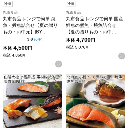
冷凍
冷凍
丸市食品
丸市食品
丸市食品 レンジで簡単 焼
丸市食品 レンジで簡単 国産
魚・煮魚詰合せ【夏の贈り
鮮魚の煮魚・焼魚詰合せ
もの・お中元】[BY…
【夏の贈りもの・お中…
4,700
点（5点満点中）
3.8
の評価
（
6件
）
本体
円
4,500
税込
5,076
本体
円
円
税込
4,860
円
お気に入りに登録する
山陰大松 氷温熟成 素材にこだわる美食御膳「絆」【夏の贈りもの
北海道 小樽フーズ 湯煎で簡