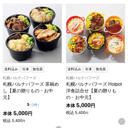
札幌バルナバフーズ 茶碗めし【夏の贈りもの・お中元】
札幌バルナバフーズ Hotpo
送料込み
冷凍
無包装
送料込み
冷凍
無包装
札幌バルナバフーズ
札幌バルナバフーズ
札幌バルナバフーズ 茶碗め
札幌バルナバフーズ Hotpot
し【夏の贈りもの・お中
洋食詰合せ【夏の贈りも
元】
の・お中元】
5,000
点（5点満点中）
5
の評価
（
1件
）
本体
円
5,000
税込
5,400
本体
円
円
税込
5,400
円