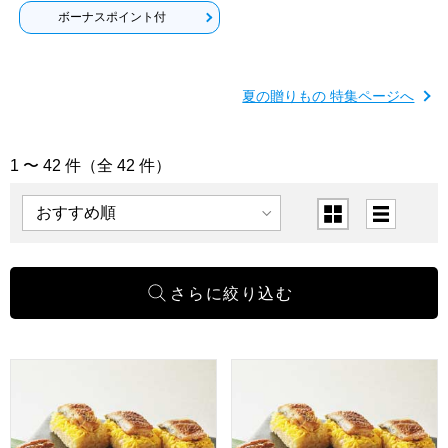
ボーナスポイント付
夏の贈りもの 特集ページへ
1 〜 42 件（全 42 件）
「お手軽グルメ」の商品一覧
表示順
表示切替
三重おわせ久喜 特撰うなぎおこわ・錦糸うなぎめし【夏の贈りも
三重おわせ久喜 特撰うなぎおこ