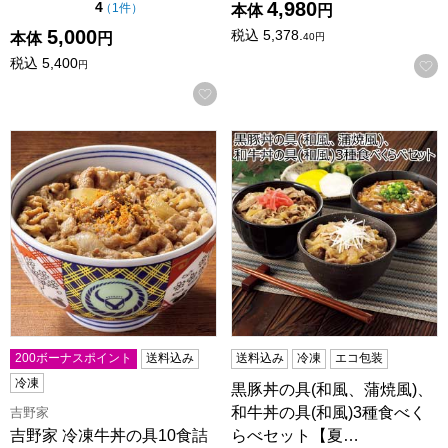
4,980
点（5点満点中）
4
の評価
（
1件
）
本体
円
5,000
税込
5,378.
本体
円
40
円
税込
5,400
円
お気に入りに登録する
吉野家 冷凍牛丼の具10食詰合せ(唐辛子1本付き)【夏の贈り
黒豚丼の具(和風、蒲焼風)、
200ボーナスポイント
送料込み
送料込み
冷凍
エコ包装
冷凍
黒豚丼の具(和風、蒲焼風)、
和牛丼の具(和風)3種食べく
吉野家
吉野家 冷凍牛丼の具10食詰
らべセット【夏…