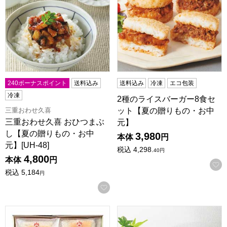
240ボーナスポイント
送料込み
送料込み
冷凍
エコ包装
冷凍
2種のライスバーガー8食セ
ット【夏の贈りもの・お中
三重おわせ久喜
三重おわせ久喜 おひつまぶ
元】
し【夏の贈りもの・お中
3,980
本体
円
元】[UH-48]
税込
4,298.
40
円
4,800
本体
円
税込
5,184
円
お気に入りに登録する
横尾製麺 レンジでつくる揖保乃糸(冷やしそうめん)【夏の贈り
無限堂 レンジで簡単 2種の冷