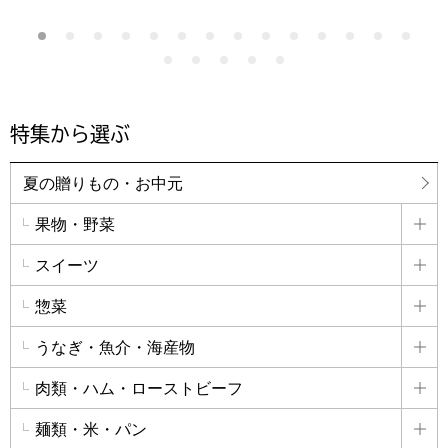
特集から選ぶ
夏の贈りもの・お中元
果物・野菜
詳
スイーツ
詳
惣菜
詳
うなぎ・魚介・海産物
詳
肉類・ハム・ローストビーフ
詳
麺類・米・パン
詳