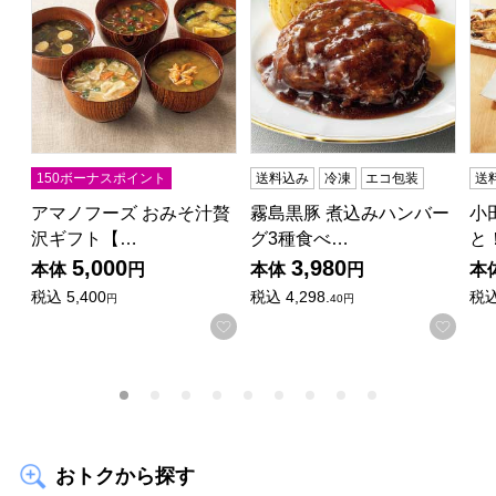
150ボーナスポイント
送料込み
冷凍
エコ包装
送
アマノフーズ おみそ汁贅
霧島黒豚 煮込みハンバー
小
沢ギフト【…
グ3種食べ…
と
5,000
3,980
本体
円
本体
円
本
税込
5,400
税込
4,298.
税
円
40円
お気に入りに登録する
お気
おトクから探す