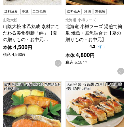
送料込み
冷凍
エコ包装
送料込み
冷凍
無包装
山陰大松
北海道 小樽フーズ
山陰大松 氷温熟成 素材にこ
北海道 小樽フーズ 湯煎で簡
だわる美食御膳「絆」【夏
単 焼魚・煮魚詰合せ【夏の
の贈りもの・お中元…
贈りもの・お中元】
4,500
点（5点満点中）
4.3
の評価
（
4件
）
本体
円
4,800
税込
4,860
本体
円
円
税込
5,184
お気に入りに登録する
円
築地 味の浜藤 老舗の味と技 焼魚詰合せ(4種8切)【夏の贈り
大起産業 浜名湖うなぎ『で