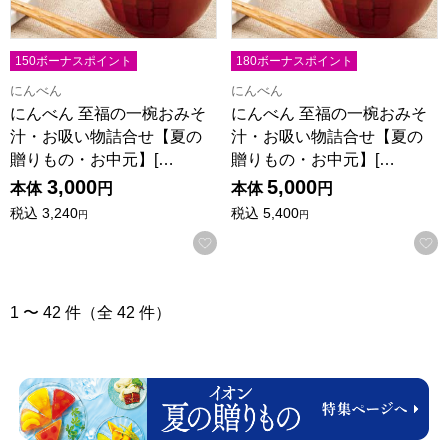
150ボーナスポイント
180ボーナスポイント
にんべん
にんべん
にんべん 至福の一椀おみそ
にんべん 至福の一椀おみそ
汁・お吸い物詰合せ【夏の
汁・お吸い物詰合せ【夏の
贈りもの・お中元】[…
贈りもの・お中元】[…
3,000
5,000
本体
円
本体
円
税込
3,240
税込
5,400
円
円
お気に入りに登録する
1 〜 42 件（全 42 件）