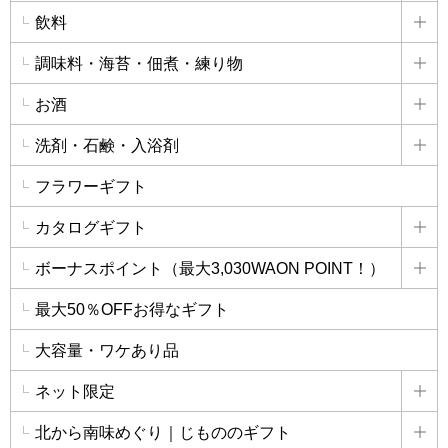
飲料
詳
調味料・海苔・佃煮・練り物
詳
お酒
詳
洗剤・石鹸・入浴剤
詳
フラワーギフト
カタログギフト
詳
ボーナスポイント（最大3,030WAON POINT！）
詳
最大50％OFFお得なギフト
大容量・ワケあり品
ネット限定
詳
北から南味めぐり｜じもののギフト
詳