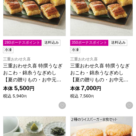
280ボーナスポイント
送料込み
350ボーナスポイント
送料込み
冷凍
冷凍
三重おわせ久喜
三重おわせ久喜
三重おわせ久喜 特撰うなぎ
三重おわせ久喜 特撰うなぎ
おこわ・錦糸うなぎめし
おこわ・錦糸うなぎめし
【夏の贈りもの・お中元…
【夏の贈りもの・お中元…
5,500
7,000
本体
円
本体
円
税込
5,940
税込
7,560
円
円
お気に入りに登録する
三重おわせ久喜 おひつまぶし【夏の贈りもの・お中元】[UH-4
2種のライスバーガー8食セッ