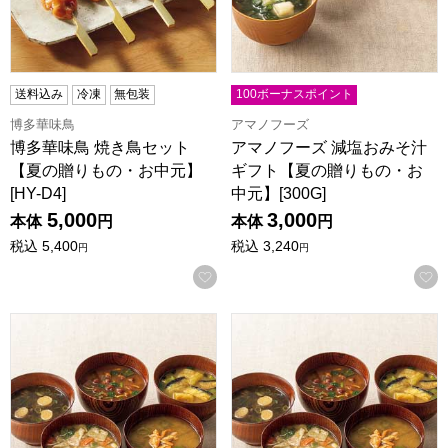
送料込み
冷凍
無包装
100ボーナスポイント
博多華味鳥
アマノフーズ
博多華味鳥 焼き鳥セット
アマノフーズ 減塩おみそ汁
【夏の贈りもの・お中元】
ギフト【夏の贈りもの・お
[HY-D4]
中元】[300G]
5,000
3,000
本体
円
本体
円
税込
5,400
税込
3,240
円
円
お気に入りに登録する
アマノフーズ おみそ汁贅沢ギフト【夏の贈りもの・お中元】[30
アマノフーズ おみそ汁贅沢ギフ