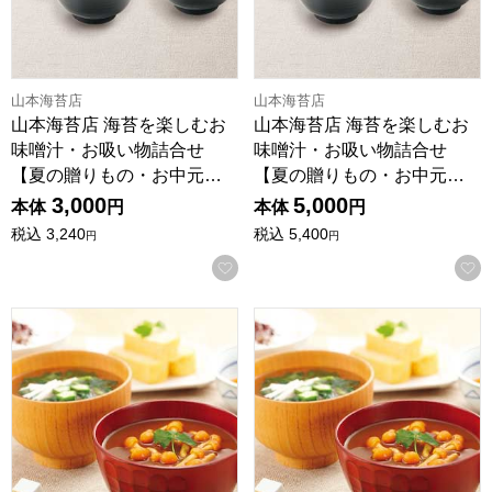
山本海苔店
山本海苔店
山本海苔店 海苔を楽しむお
山本海苔店 海苔を楽しむお
味噌汁・お吸い物詰合せ
味噌汁・お吸い物詰合せ
【夏の贈りもの・お中元…
【夏の贈りもの・お中元…
3,000
5,000
本体
円
本体
円
税込
3,240
税込
5,400
円
円
お気に入りに登録する
にんべん 至福の一椀おみそ汁・お吸い物詰合せ【夏の贈りもの・
にんべん 至福の一椀おみそ汁・