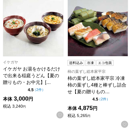
イケガヤ
送料込み
冷凍
エコ包装
イケガヤ お湯をかけるだけ
柿の葉ずし総本家平宗
で出来る稲庭うどん【夏の
柿の葉ずし総本家平宗 冷凍
贈りもの・お中元】[…
柿の葉ずし4種と棒ずし詰合
点（5点満点中）
4.5
の評価
（
2件
）
せ【夏の贈りもの…
3,000
本体
円
点（5点満点中）
4.5
の評価
（
2件
）
税込
3,240
4,875
円
本体
円
お気に入りに登録する
税込
5,265
円