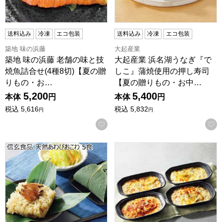
送料込み
冷凍
エコ包装
送料込み
冷凍
エコ包装
築地 味の浜藤
大起産業
築地 味の浜藤 老舗の味と技
大起産業 浜名湖うなぎ『で
焼魚詰合せ(4種8切)【夏の贈
しこ』蒲焼使用の押し寿司
りもの・お…
【夏の贈りもの・お中…
5,200
5,400
本体
円
本体
円
税込
5,616
税込
5,832
円
円
お気に入りに登録する
信玄食品 天然あわびおこわ 5食【夏の贈りもの・お中元】[OT-
RFFF グラタン＆ドリアのアソ