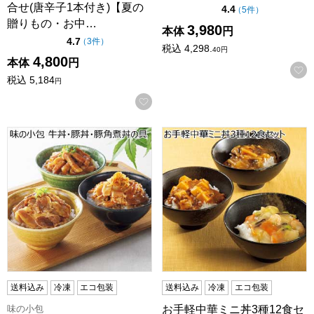
合せ(唐辛子1本付き)【夏の
点（5点満点中）
4.4
の評価
（
5件
）
贈りもの・お中…
3,980
本体
円
点（5点満点中）
4.7
の評価
（
3件
）
税込
4,298.
40
円
4,800
本体
円
税込
5,184
円
お気に入りに登録する
味の小包 牛丼・豚丼・豚角煮丼の具【夏の贈りもの・お中元
お手軽中華ミニ丼3種12食セ
送料込み
冷凍
エコ包装
送料込み
冷凍
エコ包装
味の小包
お手軽中華ミニ丼3種12食セ