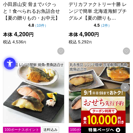
小田原山安 骨までパクっ
デリカファクトリー十勝 レ
と！食べられるお魚詰合せ
ンジで簡単 北海道海鮮プチ
【夏の贈りもの・お中元】
グルメ【夏の贈りも…
点（5点満点中）
点（5点満点中）
4.8
4.5
の評価
の評価
（
10件
）
（
2件
）
4,200
4,900
本体
円
本体
円
税込
4,536
税込
5,292
円
円
お気に入りに登録する
丸市食品 レンジで簡単 焼魚・煮魚詰合せ【夏の贈りもの・お中元
丸市食品 レンジで簡単 国産鮮
100ボーナスポイント
送料込み
100ボーナスポイント
送料込み