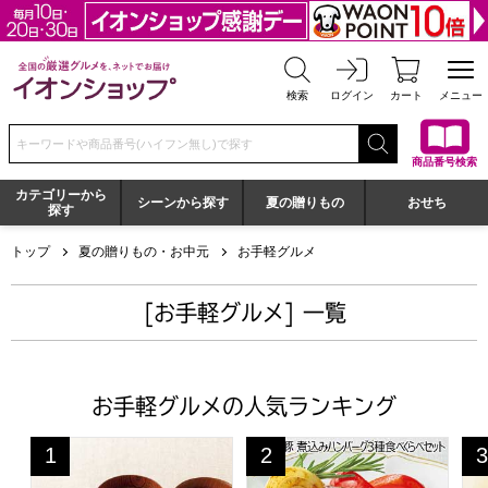
全国の厳選グルメを、ネットでお届け イオンショップ
検索
ログイン
カート
メニュー
検索キーワードまたは商品番号を入力してください
商品番号検索
カテゴリーから
シーンから探す
夏の贈りもの
おせち
探す
トップ
夏の贈りもの・お中元
お手軽グルメ
[お手軽グルメ] 一覧
お手軽グルメの人気ランキング
アマノフーズ おみそ汁贅沢ギフト【夏の贈りもの・お中元】[
霧島黒豚 煮込みハンバーグ3
小
1
2
3
位
位
位