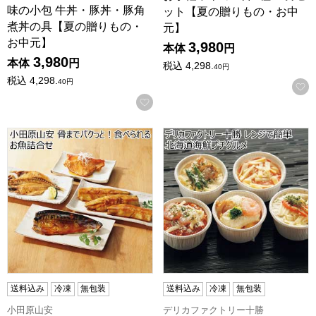
味の小包 牛丼・豚丼・豚角
ット【夏の贈りもの・お中
煮丼の具【夏の贈りもの・
元】
お中元】
3,980
本体
円
3,980
本体
円
税込
4,298.
40
円
税込
4,298.
40
円
お気に入りに登録する
小田原山安 骨までパクっと！食べられるお魚詰合せ【夏の贈
デリカファクトリー十勝 レン
送料込み
冷凍
無包装
送料込み
冷凍
無包装
小田原山安
デリカファクトリー十勝