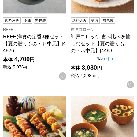
送料込み
冷凍
無包装
送料込み
冷凍
無包装
RFFF
神戸コロッケ
RFFF 洋食の定番3種セット
神戸コロッケ 食べ比べを愉
【夏の贈りもの・お中元】[4
しむセット【夏の贈りも
4826]
の・お中元】[4483…
4,700
点（5点満点中）
4.5
の評価
（
2件
）
本体
円
3,980
税込
5,076
本体
円
円
税込
4,298.
お気に入りに登録する
40
円
博多華味鳥 焼き鳥セット【夏の贈りもの・お中元】[HY-D4]
アマノフーズ 減塩おみそ汁ギフ