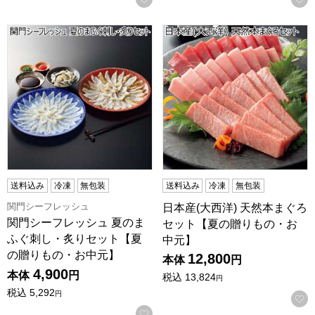
関門シーフレッシュ 夏のまふぐ刺し・炙りセット【夏の贈り
日本産(大西洋) 天然本まぐ
送料込み
冷凍
無包装
送料込み
冷凍
無包装
関門シーフレッシュ
日本産(大西洋) 天然本まぐろ
関門シーフレッシュ 夏のま
セット【夏の贈りもの・お
ふぐ刺し・炙りセット【夏
中元】
の贈りもの・お中元】
12,800
本体
円
4,900
本体
円
税込
13,824
円
税込
5,292
円
お気に入りに登録する