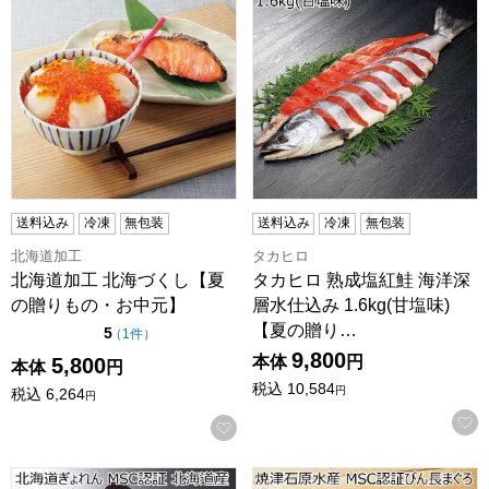
送料込み
冷凍
無包装
送料込み
冷凍
無包装
北海道加工
タカヒロ
北海道加工 北海づくし【夏
タカヒロ 熟成塩紅鮭 海洋深
の贈りもの・お中元】
層水仕込み 1.6kg(甘塩味)
【夏の贈り…
点（5点満点中）
5
の評価
（
1件
）
9,800
本体
円
5,800
本体
円
税込
10,584
円
税込
6,264
円
お気に入りに登録する
北海道ぎょれん MSC認証 北海道産ほたて貝柱【夏の贈りも
焼津石原水産 MSC認証びん長