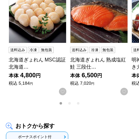
送料込み
冷凍
無包装
送料込み
冷凍
無包装
送
北海道ぎょれん MSC認証
北海道ぎょれん 熟成塩紅
明
北海道…
鮭 三段仕…
き
4,800
6,500
本体
円
本体
円
本
税込
5,184
税込
7,020
税
円
円
お気に入りに登録する
お気
おトクから探す
ボーナスポイント付