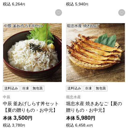
税込
6,264
税込
5,940
円
円
お気に入りに登録する
中辰 釜あげしらす丼セット【夏の贈りもの・お中元】
堀忠水産 焼きあなご【夏の贈
送料込み
冷凍
無包装
送料込み
冷凍
無包装
中辰
堀忠水産
中辰 釜あげしらす丼セット
堀忠水産 焼きあなご【夏の
【夏の贈りもの・お中元】
贈りもの・お中元】
3,500
5,980
本体
円
本体
円
税込
3,780
税込
6,458.
円
40
円