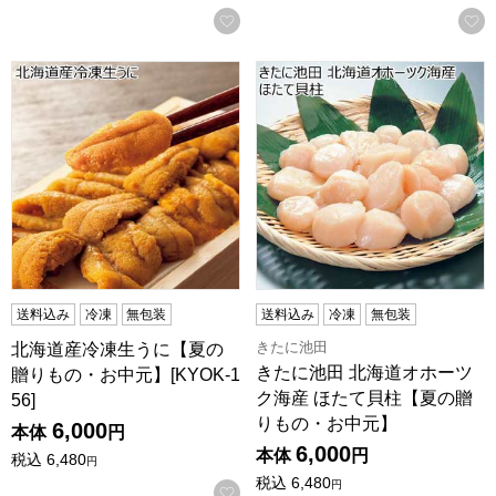
お気に入りに登録する
北海道産冷凍生うに【夏の贈りもの・お中元】[KYOK-156]
きたに池田 北海道オホーツク
送料込み
冷凍
無包装
送料込み
冷凍
無包装
きたに池田
北海道産冷凍生うに【夏の
きたに池田 北海道オホーツ
贈りもの・お中元】[KYOK-1
ク海産 ほたて貝柱【夏の贈
56]
りもの・お中元】
6,000
本体
円
6,000
本体
円
税込
6,480
円
税込
6,480
円
お気に入りに登録する