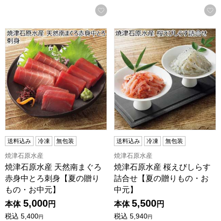
お気に入りに登録する
焼津石原水産 天然南まぐろ赤身中とろ刺身【夏の贈りもの・
焼津石原水産 桜えびしらす詰
送料込み
冷凍
無包装
送料込み
冷凍
無包装
焼津石原水産
焼津石原水産
焼津石原水産 天然南まぐろ
焼津石原水産 桜えびしらす
赤身中とろ刺身【夏の贈り
詰合せ【夏の贈りもの・お
もの・お中元】
中元】
5,000
5,500
本体
円
本体
円
税込
5,400
税込
5,940
円
円