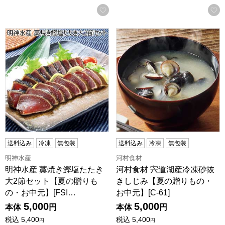
お気に入りに登録する
明神水産 藁焼き鰹塩たたき大2節セット【夏の贈りもの・お中元】[
河村食材 宍道湖産冷凍砂抜きし
送料込み
冷凍
無包装
送料込み
冷凍
無包装
明神水産
河村食材
明神水産 藁焼き鰹塩たたき
河村食材 宍道湖産冷凍砂抜
大2節セット【夏の贈りも
きしじみ【夏の贈りもの・
の・お中元】[FSI…
お中元】[C-61]
5,000
5,000
本体
円
本体
円
税込
5,400
税込
5,400
円
円