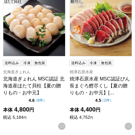
送料込み
冷凍
無包装
送料込み
冷凍
無包装
北海道ぎょれん
焼津石原水産
北海道ぎょれん MSC認証 北
焼津石原水産 MSC認証びん
海道産ほたて貝柱【夏の贈
長まぐろ鰹尽くし【夏の贈
りもの・お中元】
りもの・お中元】[…
点（5点満点中）
点（5点満点中）
4.6
4.5
の評価
の評価
（
8件
）
（
2件
）
4,800
4,400
本体
円
本体
円
税込
5,184
税込
4,752
円
円
お気に入りに登録する