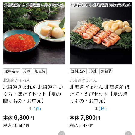
北海道ぎょれん 北海道産 いくら・ほたてセット【夏の贈り
北海道ぎょれん 北海道産 ほ
送料込み
冷凍
無包装
送料込み
冷凍
無包装
北海道ぎょれん
北海道ぎょれん
北海道ぎょれん 北海道産 い
北海道ぎょれん 北海道産 ほ
くら・ほたてセット【夏の
たて・えびセット【夏の贈
贈りもの・お中元】
りもの・お中元】
点（5点満点中）
点（5点満点中）
4
3
の評価
の評価
（
1件
）
（
1件
）
9,800
7,800
本体
円
本体
円
税込
10,584
税込
8,424
円
円
お気に入りに登録する