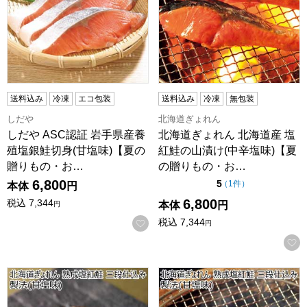
送料込み
冷凍
エコ包装
送料込み
冷凍
無包装
しだや
北海道ぎょれん
しだや ASC認証 岩手県産養
北海道ぎょれん 北海道産 塩
殖塩銀鮭切身(甘塩味)【夏の
紅鮭の山漬け(中辛塩味)【夏
贈りもの・お…
の贈りもの・お…
6,800
点（5点満点中）
5
の評価
（
1件
）
本体
円
6,800
税込
7,344
本体
円
円
税込
7,344
お気に入りに登録する
円
北海道ぎょれん 熟成塩紅鮭 三段仕込み製法(甘塩味)【夏の
北海道ぎょれん 熟成塩紅鮭 