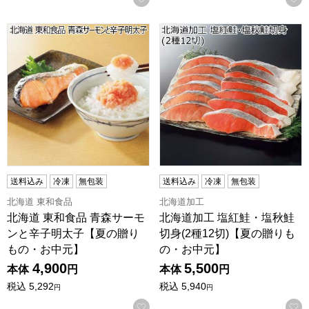
北海道 東和食品 青森サーモンと辛子明太子【夏の贈りもの
北海道加工 塩紅鮭・塩秋鮭切身
送料込み
冷凍
無包装
送料込み
冷凍
無包装
北海道 東和食品
北海道加工
北海道 東和食品 青森サーモ
北海道加工 塩紅鮭・塩秋鮭
ンと辛子明太子【夏の贈り
切身(2種12切)【夏の贈りも
もの・お中元】
の・お中元】
4,900
5,500
本体
円
本体
円
税込
5,292
税込
5,940
円
円
お気に入りに登録する