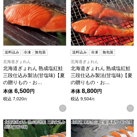
送料込み
冷凍
無包装
送料込み
冷凍
無包装
北海道ぎょれん
北海道ぎょれん
北海道ぎょれん 熟成塩紅鮭
北海道ぎょれん 熟成塩紅鮭
三段仕込み製法(甘塩味)【夏
三段仕込み製法(甘塩味)【夏
の贈りもの・お…
の贈りもの・お…
6,500
8,800
本体
円
本体
円
税込
7,020
税込
9,504
円
円
お気に入りに登録する
北海道ぎょれん 熟成新巻鮭 三段仕込み製法(甘塩味)【夏の
北海道 東和食品 定塩 青森サ