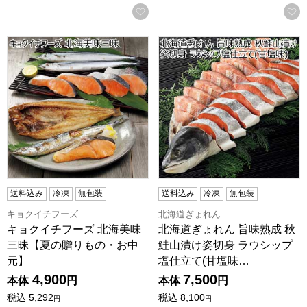
お気に入りに登録する
キョクイチフーズ 北海美味三昧【夏の贈りもの・お中元】
北海道ぎょれん 旨味熟成 秋
送料込み
冷凍
無包装
送料込み
冷凍
無包装
キョクイチフーズ
北海道ぎょれん
キョクイチフーズ 北海美味
北海道ぎょれん 旨味熟成 秋
三昧【夏の贈りもの・お中
鮭山漬け姿切身 ラウシップ
元】
塩仕立て(甘塩味…
4,900
7,500
本体
円
本体
円
税込
5,292
税込
8,100
円
円