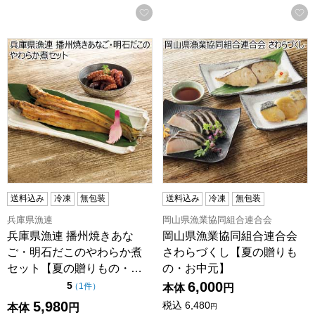
お気に入りに登録する
兵庫県漁連 播州焼きあなご・明石だこのやわらか煮セット
岡山県漁業協同組合連合会 
送料込み
冷凍
無包装
送料込み
冷凍
無包装
兵庫県漁連
岡山県漁業協同組合連合会
兵庫県漁連 播州焼きあな
岡山県漁業協同組合連合会
ご・明石だこのやわらか煮
さわらづくし【夏の贈りも
セット【夏の贈りもの・…
の・お中元】
6,000
点（5点満点中）
5
の評価
（
1件
）
本体
円
5,980
税込
6,480
本体
円
円