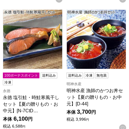
永徳 塩引鮭・時鮭寒風干しセット【夏の贈りもの・お中元】[N-7C
明神水産 漁師のかつお丼セット
100ボーナスポイント
送料込み
送料込み
冷凍
無包装
冷凍
明神水産
明神水産 漁師のかつお丼セ
永徳
ット【夏の贈りもの・お中
永徳 塩引鮭・時鮭寒風干し
元】[D-44]
セット【夏の贈りもの・お
中元】[N-7CtD…
3,700
本体
円
6,100
本体
円
税込
3,996
円
税込
6,588
円