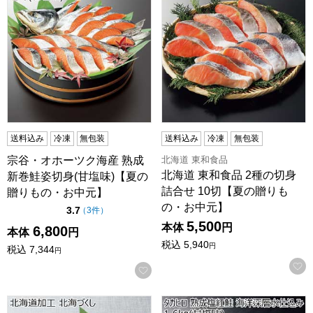
送料込み
冷凍
無包装
送料込み
冷凍
無包装
北海道 東和食品
宗谷・オホーツク海産 熟成
北海道 東和食品 2種の切身
新巻鮭姿切身(甘塩味)【夏の
詰合せ 10切【夏の贈りも
贈りもの・お中元】
の・お中元】
点（5点満点中）
3.7
の評価
（
3件
）
5,500
本体
円
6,800
本体
円
税込
5,940
円
税込
7,344
円
お気に入りに登録する
北海道加工 北海づくし【夏の贈りもの・お中元】
タカヒロ 熟成塩紅鮭 海洋深層水