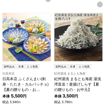
日高本店 ふくざんまい(刺身・たたき・カルパッチョ)【夏の贈り
紀州湯浅 まるとも海産 湯浅
送料込み
冷凍
エコ包装
送料込み
冷凍
エコ包装
日高本店
紀州湯浅 まるとも海産
日高本店 ふくざんまい(刺
紀州湯浅 まるとも海産 湯浅
身・たたき・カルパッチョ)
湾直送！釜揚げしらす【夏
【夏の贈りもの・お…
の贈りもの・お中元】
5,500
3,500
本体
円
本体
円
税込
5,940
税込
3,780
円
円