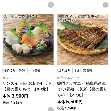
お気に入りに登録する
サンスイ 三陸 お刺身セット【夏の贈りもの・お中元】
鳴門クルマエビ 徳島県産車え
送料込み
冷凍
エコ包装
送料込み
冷凍
無包装
サンスイ
鳴門クルマエビ
サンスイ 三陸 お刺身セット
鳴門クルマエビ 徳島県産車
【夏の贈りもの・お中元】
えび(養殖・冷凍)【夏の贈り
もの・お中元】
3,900
本体
円
5,500
本体
円
税込
4,212
円
税込
5,940
円
お気に入りに登録する