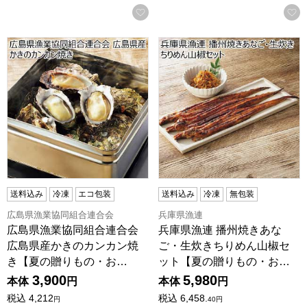
お気に入りに登録する
広島県漁業協同組合連合会 広島県産かきのカンカン焼き【
兵庫県漁連 播州焼きあなご
送料込み
冷凍
エコ包装
送料込み
冷凍
無包装
広島県漁業協同組合連合会
兵庫県漁連
広島県漁業協同組合連合会
兵庫県漁連 播州焼きあな
広島県産かきのカンカン焼
ご・生炊きちりめん山椒セ
き【夏の贈りもの・お…
ット【夏の贈りもの・お…
3,900
5,980
本体
円
本体
円
税込
4,212
税込
6,458.
円
40
円