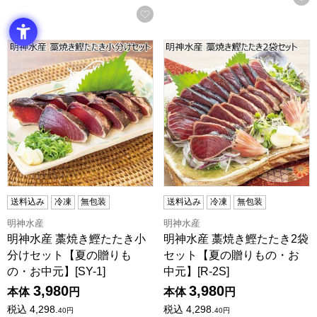
お気に入りに登録する
明神水産 藁焼き鰹たたき小分けセット【夏の贈りもの・お中元】
明神水産 藁焼き鰹たたき2袋セ
送料込み
冷凍
無包装
送料込み
冷凍
無包装
明神水産
明神水産
明神水産 藁焼き鰹たたき小
明神水産 藁焼き鰹たたき2袋
分けセット【夏の贈りも
セット【夏の贈りもの・お
の・お中元】[SY-1]
中元】[R-2S]
3,980
3,980
本体
円
本体
円
税込
4,298.
税込
4,298.
40
円
40
円