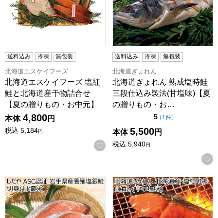
送料込み
冷凍
無包装
送料込み
冷凍
無包装
北海道エスケイフーズ
北海道ぎょれん
北海道エスケイフーズ 塩紅
北海道ぎょれん 熟成塩時鮭
鮭と北海道産干物詰合せ
三段仕込み製法(甘塩味)【夏
【夏の贈りもの・お中元】
の贈りもの・お…
4,800
点（5点満点中）
5
の評価
（
1件
）
本体
円
5,500
税込
5,184
本体
円
円
税込
5,940
お気に入りに登録する
円
しだや ASC認証 岩手県産養殖塩銀鮭切身(甘塩味)【夏の贈
北海道ぎょれん 北海道産 塩