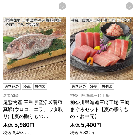
お気に入りに登録する
尾鷲物産 三重県産活〆養殖真鯛(ウロコ、エラ、ワタ取り)
神奈川県漁連三崎工場 三崎 
送料込み
冷蔵
無包装
送料込み
冷凍
無包装
尾鷲物産
神奈川県漁連三崎工場
尾鷲物産 三重県産活〆養殖
神奈川県漁連三崎工場 三崎
真鯛(ウロコ、エラ、ワタ取
まぐろセット【夏の贈りも
り)【夏の贈りもの…
の・お中元】
5,980
5,400
本体
円
本体
円
税込
6,458.
税込
5,832
40
円
円