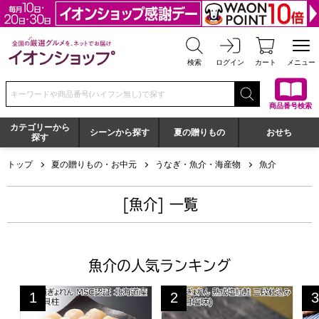
全国の厳選グルメを、ネットでお届け イオンショップ
検索
ログイン
カート
メニュー
検索キーワードまたは商品番号を入力してください
商品番号検索
カテゴリーから
シーンから探す
夏の贈りもの
おせち
探す
トップ
夏の贈りもの・お中元
うなぎ・魚介・海産物
魚介
[魚介] 一覧
魚介の人気ランキング
北海道ぎょれん MSC認証 北海道産ほたて貝柱【夏の贈り
北海道ぎょれん 熟成塩紅鮭 三
明
1
2
3
位
位
位