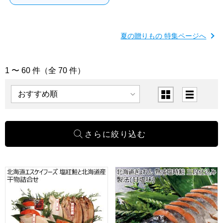
夏の贈りもの 特集ページへ
1 〜 60 件（全 70 件）
「魚介」の商品一覧
表示順
表示切替
北海道エスケイフーズ 塩紅鮭と北海道産干物詰合せ【夏の贈
北海道ぎょれん 熟成塩時鮭 