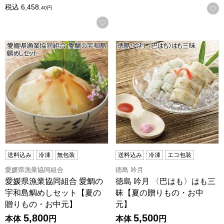
税込
6,458.
40
円
お気に入りに登録する
愛媛県漁業協同組合 愛鯛の宇和島鯛めしセット【夏の贈りも
徳島 吟月 〈巴はも〉はも三
送料込み
冷凍
無包装
送料込み
冷凍
エコ包装
愛媛県漁業協同組合
徳島 吟月
愛媛県漁業協同組合 愛鯛の
徳島 吟月 〈巴はも〉はも三
宇和島鯛めしセット【夏の
昧【夏の贈りもの・お中
贈りもの・お中元】
元】
5,800
5,500
本体
円
本体
円