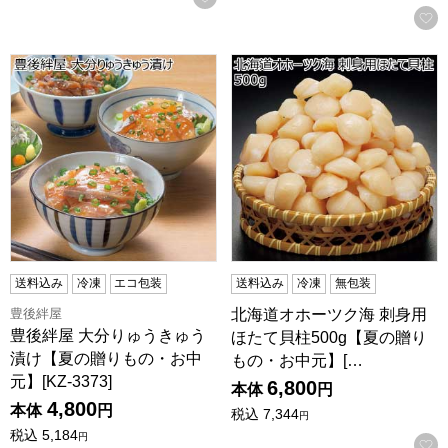
豊後絆屋 大分りゅうきゅう漬け【夏の贈りもの・お中元】[KZ-3
北海道オホーツク海 刺身用ほた
送料込み
冷凍
エコ包装
送料込み
冷凍
無包装
豊後絆屋
北海道オホーツク海 刺身用
豊後絆屋 大分りゅうきゅう
ほたて貝柱500g【夏の贈り
漬け【夏の贈りもの・お中
もの・お中元】[…
元】[KZ-3373]
6,800
本体
円
4,800
本体
円
税込
7,344
円
税込
5,184
円