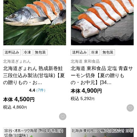
送料込み
冷凍
無包装
送料込み
冷凍
無包装
北海道ぎょれん
北海道 東和食品
北海道ぎょれん 熟成新巻鮭
北海道 東和食品 定塩 青森サ
三段仕込み製法(甘塩味)【夏
ーモン切身【夏の贈りも
の贈りもの・お…
の・お中元】[34…
4,900
点（5点満点中）
4.4
の評価
（
7件
）
本体
円
4,500
税込
5,292
本体
円
円
税込
4,860
円
お気に入りに登録する
宗谷・オホーツク海産 熟成新巻鮭姿切身(甘塩味)【夏の贈り
北海道 東和食品 2種の切身詰