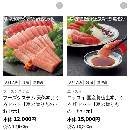
お気に入りに登録する
フーズシステム 天然本まぐろセット【夏の贈りもの・お中元
ニッスイ 国産養殖生本まぐろ
送料込み
冷凍
無包装
送料込み
冷蔵
無包装
フーズシステム
ニッスイ
フーズシステム 天然本まぐ
ニッスイ 国産養殖生本まぐ
ろセット【夏の贈りもの・
ろ 柵セット【夏の贈りも
お中元】
の・お中元】
12,000
15,000
本体
円
本体
円
税込
12,960
税込
16,200
円
円