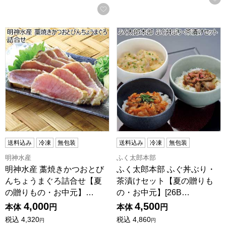
お気に入りに登録する
明神水産 藁焼きかつおとびんちょうまぐろ詰合せ【夏の贈りもの
ふく太郎本部 ふぐ丼ぶり・茶漬
送料込み
冷凍
無包装
送料込み
冷凍
無包装
明神水産
ふく太郎本部
明神水産 藁焼きかつおとび
ふく太郎本部 ふぐ丼ぶり・
んちょうまぐろ詰合せ【夏
茶漬けセット【夏の贈りも
の贈りもの・お中元】…
の・お中元】[26B…
4,000
4,500
本体
円
本体
円
税込
4,320
税込
4,860
円
円