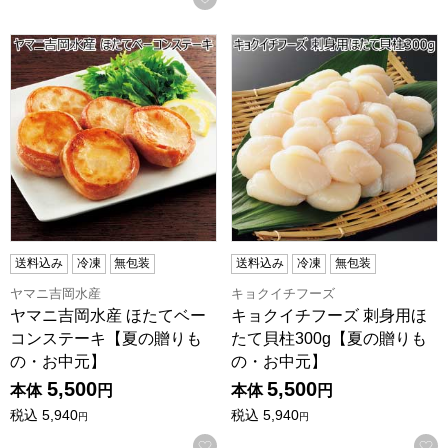
ヤマニ吉岡水産 ほたてベーコンステーキ【夏の贈りもの・お
キョクイチフーズ 刺身用ほた
送料込み
冷凍
無包装
送料込み
冷凍
無包装
ヤマニ吉岡水産
キョクイチフーズ
ヤマニ吉岡水産 ほたてベー
キョクイチフーズ 刺身用ほ
コンステーキ【夏の贈りも
たて貝柱300g【夏の贈りも
の・お中元】
の・お中元】
5,500
5,500
本体
円
本体
円
税込
5,940
税込
5,940
円
円
お気に入りに登録する