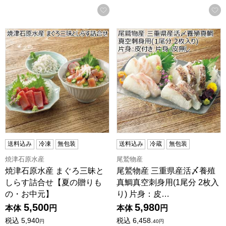
お気に入りに登録する
焼津石原水産 まぐろ三昧としらす詰合せ【夏の贈りもの・お
尾鷲物産 三重県産活〆養殖真鯛
送料込み
冷凍
無包装
送料込み
冷蔵
無包装
焼津石原水産
尾鷲物産
焼津石原水産 まぐろ三昧と
尾鷲物産 三重県産活〆養殖
しらす詰合せ【夏の贈りも
真鯛真空刺身用(1尾分 2枚入
の・お中元】
り) 片身：皮…
5,500
5,980
本体
円
本体
円
税込
5,940
税込
6,458.
円
40
円