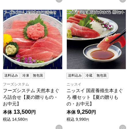
フーズシステム 天然本まぐろ詰合せ【夏の贈りもの・お中元
ニッスイ 国産養殖生本まぐろ
送料込み
冷凍
無包装
送料込み
冷蔵
無包装
フーズシステム
ニッスイ
フーズシステム 天然本まぐ
ニッスイ 国産養殖生本まぐ
ろ詰合せ【夏の贈りもの・
ろ 柵セット【夏の贈りも
お中元】
の・お中元】
13,500
9,250
本体
円
本体
円
税込
14,580
税込
9,990
円
円
お気に入りに登録する