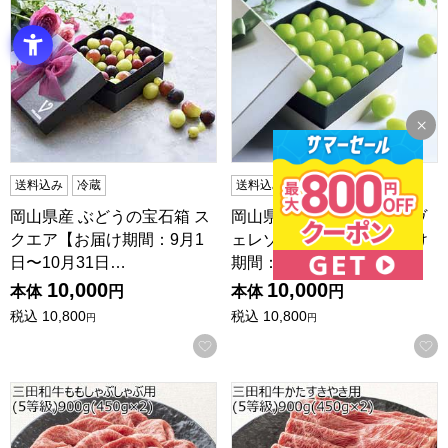
送料込み
冷蔵
送料込み
冷蔵
無包装
岡山県産 ぶどうの宝石箱 ス
岡山県産 ぶどうの宝石箱ヴ
クエア【お届け期間：9月1
ェレゾンルミエール(お届け
日〜10月31日…
期間：8/21〜8…
10,000
10,000
本体
円
本体
円
税込
10,800
税込
10,800
円
円
お気に入りに登録する
兵庫県産 三田和牛ももしゃぶしゃぶ用(5等級)900g(450g×2
兵庫県産 三田和牛かたすきやき用(