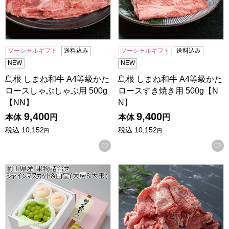
ソーシャルギフト
送料込み
ソーシャルギフト
送料込み
NEW
NEW
島根 しまね和牛 A4等級かた
島根 しまね和牛 A4等級かた
ロースしゃぶしゃぶ用 500g
ロースすき焼き用 500g【N
【NN】
N】
9,400
9,400
本体
円
本体
円
税込
10,152
税込
10,152
円
円
お気に入りに登録する
岡山県産 果物詰合せ シャインマスカット＆白皇(大房＆大玉)
島根 しまね和牛 A4等級赤身切