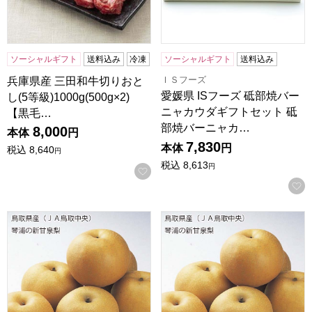
ソーシャルギフト
送料込み
冷凍
ソーシャルギフト
送料込み
ＩＳフーズ
兵庫県産 三田和牛切りおと
愛媛県 ISフーズ 砥部焼バー
し(5等級)1000g(500g×2)
ニャカウダギフトセット 砥
【黒毛…
部焼バーニャカ…
8,000
本体
円
7,830
本体
円
税込
8,640
円
税込
8,613
円
お気に入りに登録する
鳥取県産(JA鳥取中央)琴浦の新甘泉梨 赤秀5kg 5L以上10
鳥取県産(JA鳥取中央)琴浦の新