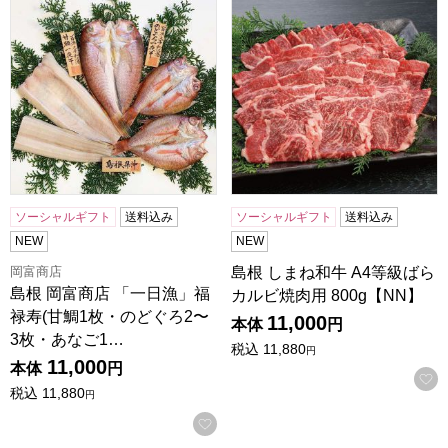
ソーシャルギフト
送料込み
ソーシャルギフト
送料込み
NEW
NEW
岡富商店
島根 しまね和牛 A4等級ばら
島根 岡富商店 「一日漁」福
カルビ焼肉用 800g【NN】
禄寿(甘鯛1枚・のどぐろ2〜
11,000
本体
円
3枚・あなご1…
税込
11,880
円
11,000
本体
円
税込
11,880
円
お気に入りに登録する