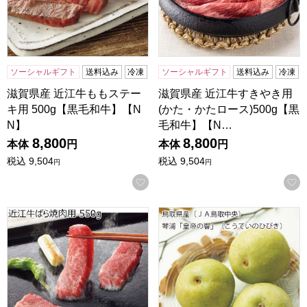
ソーシャルギフト
送料込み
冷凍
ソーシャルギフト
送料込み
冷凍
滋賀県産 近江牛ももステー
滋賀県産 近江牛すきやき用
キ用 500g【黒毛和牛】【N
(かた・かたロース)500g【黒
N】
毛和牛】【N…
8,800
8,800
本体
円
本体
円
税込
9,504
税込
9,504
円
円
お気に入りに登録する
滋賀県産 近江牛ばら焼肉用 550g【黒毛和牛】【NN】
鳥取県産(JA鳥取中央)琴浦「皇