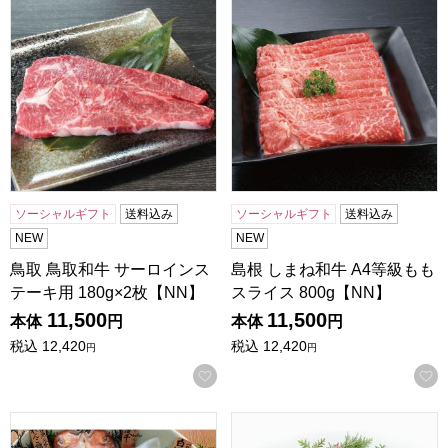
ソーシャルギフト
送料込み
ソーシャルギフト
送料込み
NEW
NEW
鳥取 鳥取和牛 サーロインス
島根 しまね和牛 A4等級もも
テーキ用 180g×2枚【NN】
スライス 800g【NN】
11,500
11,500
本体
円
本体
円
税込
12,420
税込
12,420
円
円
お気に入りに登録する
島根 岡富商店 「一日漁」八雲立(甘鯛1枚・のどぐろ2〜3枚
島根 岡富商店 「一日漁」のどぐ