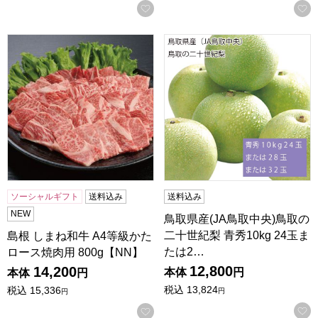
お気に入りに登録する
島根 しまね和牛 A4等級かたロース焼肉用 800g【NN】
鳥取県産(JA鳥取中央)鳥取の二
ソーシャルギフト
送料込み
送料込み
NEW
鳥取県産(JA鳥取中央)鳥取の
二十世紀梨 青秀10kg 24玉ま
島根 しまね和牛 A4等級かた
たは2…
ロース焼肉用 800g【NN】
12,800
14,200
本体
円
本体
円
税込
13,824
税込
15,336
円
円
お気に入りに登録する