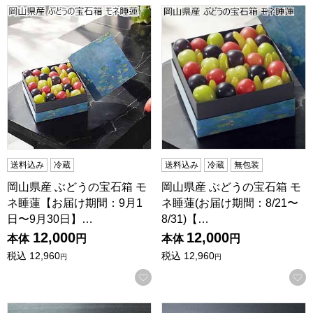
岡山県産 ぶどうの宝石箱 モネ睡蓮【お届け期間：9月1日〜
岡山県産 ぶどうの宝石箱 モネ睡
送料込み
冷蔵
送料込み
冷蔵
無包装
岡山県産 ぶどうの宝石箱 モ
岡山県産 ぶどうの宝石箱 モ
ネ睡蓮【お届け期間：9月1
ネ睡蓮(お届け期間：8/21〜
日〜9月30日】…
8/31)【…
12,000
12,000
本体
円
本体
円
税込
12,960
税込
12,960
円
円
お気に入りに登録する
鳥取 鳥取和牛 サーロインステーキ用 180g×2枚【NN】
島根 しまね和牛 A4等級ももス