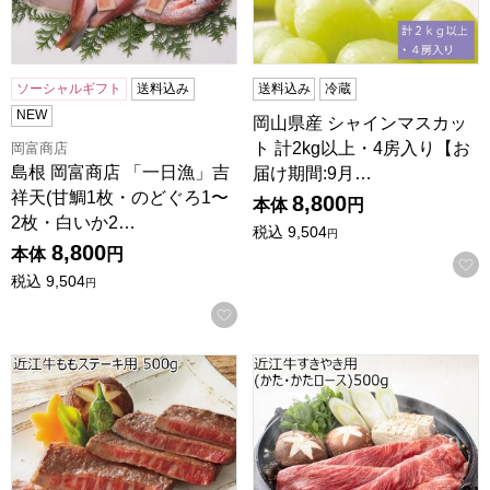
ソーシャルギフト
送料込み
送料込み
冷蔵
NEW
岡山県産 シャインマスカッ
ト 計2kg以上・4房入り【お
岡富商店
島根 岡富商店 「一日漁」吉
届け期間:9月…
祥天(甘鯛1枚・のどぐろ1〜
8,800
本体
円
2枚・白いか2…
税込
9,504
円
8,800
本体
円
税込
9,504
円
お気に入りに登録する
滋賀県産 近江牛ももステーキ用 500g【黒毛和牛】【NN】
滋賀県産 近江牛すきやき用(か