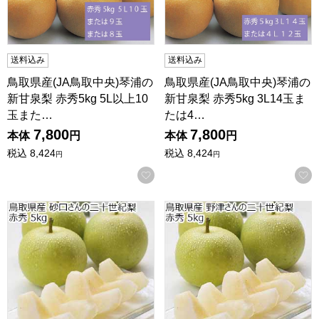
送料込み
送料込み
鳥取県産(JA鳥取中央)琴浦の
鳥取県産(JA鳥取中央)琴浦の
新甘泉梨 赤秀5kg 5L以上10
新甘泉梨 赤秀5kg 3L14玉ま
玉また…
たは4…
7,800
7,800
本体
円
本体
円
税込
8,424
税込
8,424
円
円
お気に入りに登録する
鳥取県産 砂口さんの二十世紀梨 赤秀 5kg【限定50点】【お
鳥取県産 野津さんの二十世紀梨