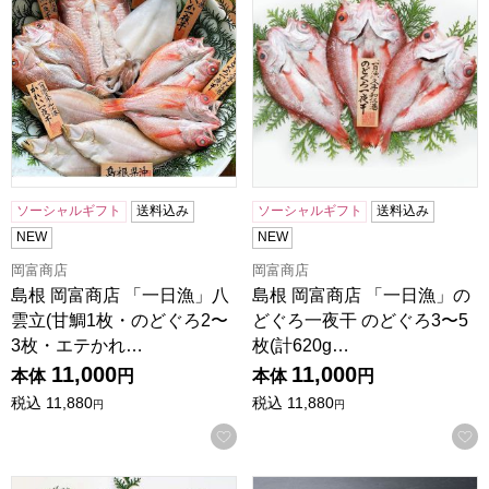
ソーシャルギフト
送料込み
ソーシャルギフト
送料込み
NEW
NEW
岡富商店
岡富商店
島根 岡富商店 「一日漁」八
島根 岡富商店 「一日漁」の
雲立(甘鯛1枚・のどぐろ2〜
どぐろ一夜干 のどぐろ3〜5
3枚・エテかれ…
枚(計620g…
11,000
11,000
本体
円
本体
円
税込
11,880
税込
11,880
円
円
お気に入りに登録する
島根 岡富商店 「一日漁」福禄寿(甘鯛1枚・のどぐろ2〜3枚・
島根 しまね和牛 A4等級ばらカ