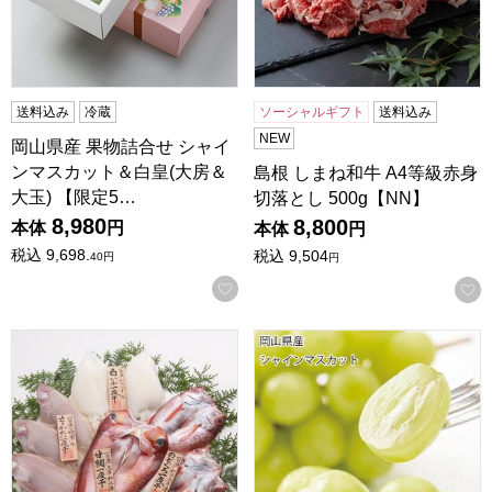
送料込み
冷蔵
ソーシャルギフト
送料込み
NEW
岡山県産 果物詰合せ シャイ
ンマスカット＆白皇(大房＆
島根 しまね和牛 A4等級赤身
大玉) 【限定5…
切落とし 500g【NN】
8,980
8,800
本体
円
本体
円
税込
9,698.
税込
9,504
40
円
円
お気に入りに登録する
島根 岡富商店 「一日漁」吉祥天(甘鯛1枚・のどぐろ1〜2枚・
岡山県産 シャインマスカット 