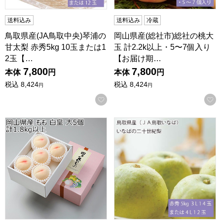
送料込み
送料込み
冷蔵
鳥取県産(JA鳥取中央)琴浦の
岡山県産(総社市)総社の桃大
甘太梨 赤秀5kg 10玉または1
玉 計2.2k以上・5〜7個入り
2玉【…
【お届け期…
7,800
7,800
本体
円
本体
円
税込
8,424
税込
8,424
円
円
お気に入りに登録する
岡山県産 もも 白皇 大5個 計1.8kg以上 【限定50点】【
鳥取県産(JA鳥取いなば)いなば