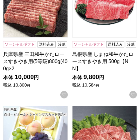
ソーシャルギフト
送料込み
冷凍
ソーシャルギフト
送料込み
冷凍
兵庫県産 三田和牛かたロー
島根県産 しまね和牛かたロ
スすきやき用(5等級)800g(40
ースすきやき用 500g【N
0g×2…
N】
10,000
9,800
本体
円
本体
円
税込
10,800
税込
10,584
円
円
お気に入りに登録する
岡山県産 白桃・ピオーネ・シャインマスカット詰合せ 桃3個
島根 しまね和牛 A4等級かたロ