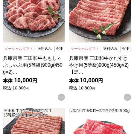
ソーシャルギフト
送料込み
冷凍
ソーシャルギフト
送料込み
冷凍
兵庫県産 三田和牛ももしゃ
兵庫県産 三田和牛かたすき
ぶしゃぶ用(5等級)900g(450
やき用(5等級)900g(450g×2)
g×2)…
【黒…
10,000
10,000
本体
円
本体
円
税込
10,800
税込
10,800
円
円
お気に入りに登録する
兵庫県産 三田和牛かたロースすきやき用(5等級)800g(400g
島根県産 しまね和牛かたロース