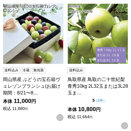
岡山県産 ぶどうの宝石箱ヴェレゾンブランシュ(お届け期間：8/
鳥取県産 鳥取の二十世紀梨 青秀
送料込み
冷蔵
無包装
送料込み
岡山県産 ぶどうの宝石箱ヴ
鳥取県産 鳥取の二十世紀梨
ェレゾンブランシュ(お届け
青秀10kg 2L32玉または3L28
期間：8/21〜8…
玉ま…
11,000
点（5点満点中）
5
の評価
（
2件
）
本体
円
10,800
税込
11,880
本体
円
円
税込
11,664
お気に入りに登録する
円