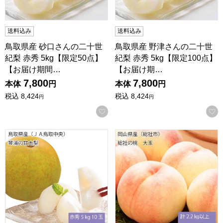
送料込み
送料込み
鳥取県産 砂口さんの二十世
鳥取県産 野津さんの二十世
紀梨 赤秀 5kg【限定50点】
紀梨 赤秀 5kg【限定100点】
【お届け期間…
【お届け期…
7,800
7,800
本体
円
本体
円
税込
8,424
税込
8,424
円
円
お気に入りに登録する
鳥取県産(JA鳥取中央)琴浦の甘太梨 赤秀5kg 10玉または12
岡山県産(総社市)総社の桃大玉 