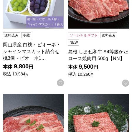
送料込み
冷蔵
ソーシャルギフト
送料込み
NEW
岡山県産 白桃・ピオーネ・
シャインマスカット詰合せ
島根 しまね和牛 A4等級かた
桃3個・ピオーネ1…
ロース焼肉用 500g【NN】
9,800
9,500
本体
円
本体
円
税込
10,584
税込
10,260
円
円
お気に入りに登録する
島根 しまね和牛 A4等級かたロースしゃぶしゃぶ用 500g【N
島根 しまね和牛 A4等級かたロ