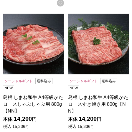
お気に入りに登録する
島根 しまね和牛 A4等級かたロースしゃぶしゃぶ用 800g【N
島根 しまね和牛 A4等級かたロ
ソーシャルギフト
送料込み
ソーシャルギフト
送料込み
NEW
NEW
島根 しまね和牛 A4等級かた
島根 しまね和牛 A4等級かた
ロースしゃぶしゃぶ用 800g
ロースすき焼き用 800g【N
【NN】
N】
14,200
14,200
本体
円
本体
円
税込
15,336
税込
15,336
円
円