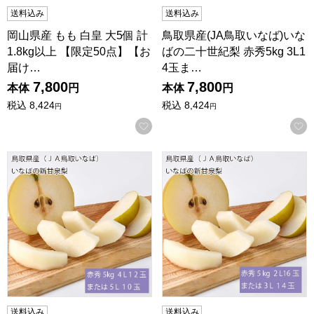
送料込み
送料込み
岡山県産 もも 白皇 大5個 計
鳥取県産(JA鳥取いなば)いな
1.8kg以上 【限定50点】【お
ばの二十世紀梨 赤秀5kg 3L1
届け…
4玉ま…
7,800
7,800
本体
円
本体
円
税込
8,424
税込
8,424
円
円
お気に入りに登録する
鳥取県産(JA鳥取いなば)いなばの新甘泉梨 赤秀5kg 4L12玉
鳥取県産(JA鳥取いなば)いなば
送料込み
送料込み