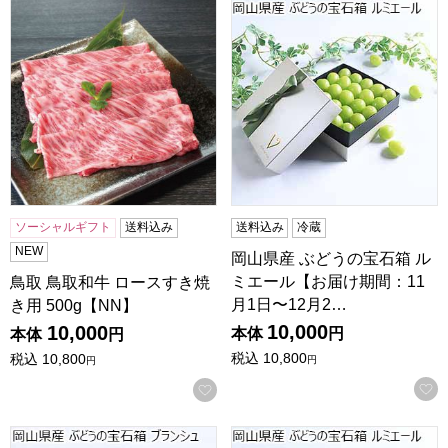
鳥取 鳥取和牛 ロースすき焼き用 500g【NN】
岡山県産 ぶどうの宝石箱 ルミ
ソーシャルギフト
送料込み
送料込み
冷蔵
NEW
岡山県産 ぶどうの宝石箱 ル
ミエール【お届け期間：11
鳥取 鳥取和牛 ロースすき焼
月1日〜12月2…
き用 500g【NN】
10,000
10,000
本体
円
本体
円
税込
10,800
税込
10,800
円
円
お気に入りに登録する
岡山県産 ぶどうの宝石箱 ブランシュ【お届け期間：9月1日
岡山県産 ぶどうの宝石箱 ル