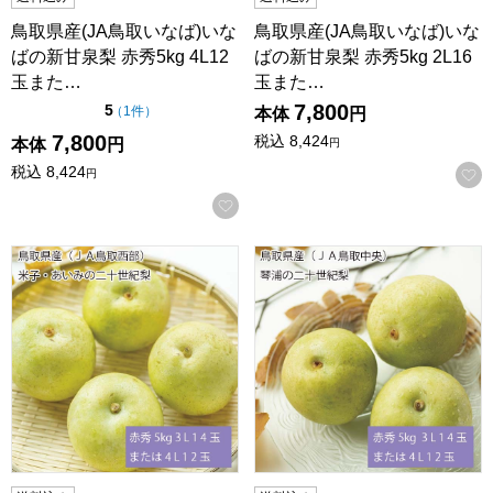
鳥取県産(JA鳥取いなば)いな
鳥取県産(JA鳥取いなば)いな
ばの新甘泉梨 赤秀5kg 4L12
ばの新甘泉梨 赤秀5kg 2L16
玉また…
玉また…
7,800
点（5点満点中）
5
の評価
（
1件
）
本体
円
7,800
税込
8,424
本体
円
円
税込
8,424
円
お気に入りに登録する
鳥取県産(JA鳥取西部)米子・あいみの二十世紀梨 赤秀5kg 3L
鳥取県産(JA鳥取中央)琴浦の二