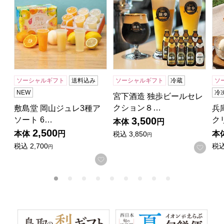
ソーシャルギフト
送料込み
ソーシャルギフト
冷蔵
ソ
NEW
冷
宮下酒造 独歩ビールセレ
クション８…
敷島堂 岡山ジュレ3種ア
兵
ソート 6…
ク
3,500
本体
円
2,500
本体
円
本
税込
3,850
円
税込
2,700
税
お気
円
お気に入りに登録する