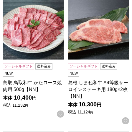
鳥取 鳥取和牛 かたロース焼肉用 500g【NN】
島根 しまね和牛 A4等級サーロ
ソーシャルギフト
送料込み
ソーシャルギフト
送料込み
NEW
NEW
鳥取 鳥取和牛 かたロース焼
島根 しまね和牛 A4等級サー
肉用 500g【NN】
ロインステーキ用 180g×2枚
【NN】
10,400
本体
円
10,300
本体
円
税込
11,232
円
税込
11,124
円
お気に入りに登録する