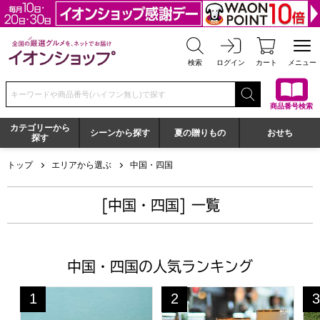
全国の厳選グルメを、ネットでお届け イオンショップ
検索
ログイン
カート
メニュー
検索キーワードまたは商品番号を入力してください
商品番号検索
カテゴリーから
シーンから探す
夏の贈りもの
おせち
探す
トップ
エリアから選ぶ
中国・四国
[中国・四国] 一覧
中国・四国の人気ランキング
敷島堂 岡山ジュレ3種アソート 6本入【NN】
宮下酒造 独歩ビールセレクション８
兵
1
2
3
位
位
位