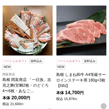
島根 岡富商店 「一日漁」吉兆之舞(甘鯛2枚・のどぐろ4〜6
島根 しまね和牛 A4等級サーロ
ソーシャルギフト
送料込み
ソーシャルギフト
送料込み
NEW
NEW
岡富商店
島根 しまね和牛 A4等級サー
島根 岡富商店 「一日漁」吉
ロインステーキ用 180g×3枚
兆之舞(甘鯛2枚・のどぐろ
【NN】
4〜6枚・あなご…
14,700
本体
円
20,000
本体
円
税込
15,876
円
税込
21,600
円