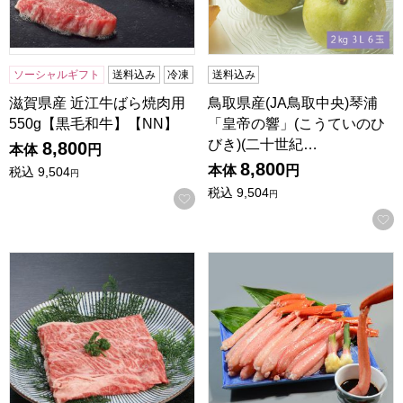
ソーシャルギフト
送料込み
冷凍
送料込み
滋賀県産 近江牛ばら焼肉用
鳥取県産(JA鳥取中央)琴浦
550g【黒毛和牛】【NN】
「皇帝の響」(こうていのひ
びき)(二十世紀…
8,800
本体
円
8,800
本体
円
税込
9,504
円
税込
9,504
円
お気に入りに登録する
島根 しまね和牛 A4等級かたロースすき焼き用 400g【NN】
鳥取 大漁市場なかうら 刺身用紅