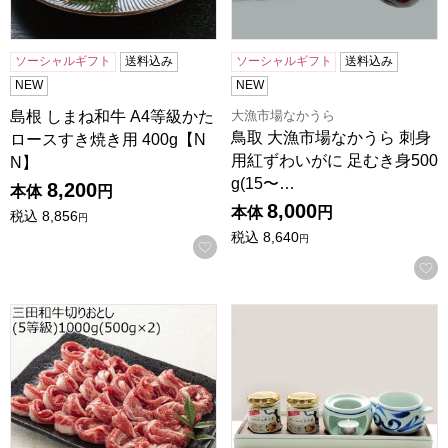
ソーシャルギフト
送料込み
ソーシャルギフト
送料込み
NEW
NEW
大漁市場なかうら
島根 しまね和牛 A4等級かた
鳥取 大漁市場なかうら 刺身
ロースすき焼き用 400g【N
用紅ずわいがに 足むき身500
N】
g(15〜…
8,200
本体
円
8,000
本体
円
税込
8,856
円
税込
8,640
円
お気に入りに登録する
兵庫県産 三田和牛切りおとし(5等級)1000g(500g×2)【黒毛
愛媛県 ISフーズ 砥部焼バー