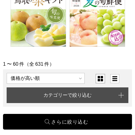
1 〜 60 件（全 631 件）
「中国・四国」の商品一覧
表示順
表示切替
カテゴリーで絞り込む