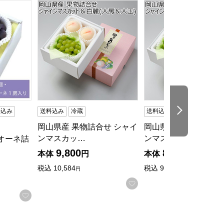
7〜8/15)【夏の贈りもの・お中元】
・シャインマスカット1房入り【お届け期間:8月1日〜8月28
オーネ詰合せ 桃2個・ピオーネ1房入り【お届け期間:7月1日〜8
岡山県産 果物詰合せ シャインマスカット＆白麗(大
岡山県産 果物詰合せ 
次の商品
料込み
送料込み
冷蔵
送料込み
冷蔵
岡山県産 果物詰合せ シャイ
岡山県産 果物詰合せ 
ンマスカッ…
ンマスカッ…
オーネ詰
9,800
8,980
本体
円
本体
円
税込
10,584
税込
9,698.
円
40円
お気に入りに登録する
る
お気に入りに登録する