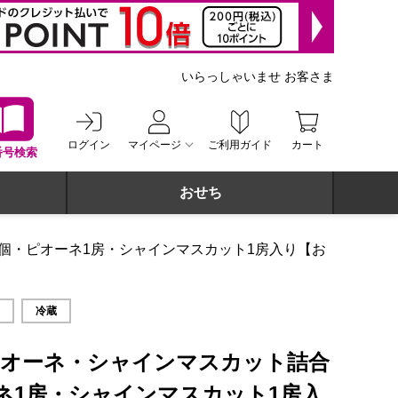
いらっしゃいませ お客さま
ログイン
マイページ
ご利用ガイド
カート
番号検索
おせち
3個・ピオーネ1房・シャインマスカット1房入り【お
〜8月28日】【旬鮮便】【NN】
み
冷蔵
ピオーネ・シャインマスカット詰合
ーネ1房・シャインマスカット1房入