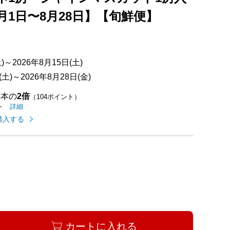
月1日〜8月28日】【旬鮮便】
～2026年8月15日(土)
土)～2026年8月28日(金)
基本の
2倍
（104ポイント）
イオンカードのご利用でたまるポイントの
はこちら
詳細
ト
購入する
カートに入れる