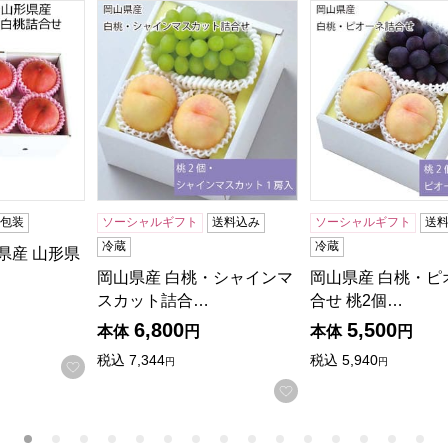
(お届け期間：8/1〜8/25)【夏の贈りもの・お中元】
産 山形県産赤肉メロンと福島県産白桃詰合せ(お届け期間：7/1
岡山県産 白桃・シャインマスカット詰合せ 桃2個
岡山県産 白桃・ピ
無包装
ソーシャルギフト
送料込み
ソーシャルギフト
送
冷蔵
冷蔵
県産 山形県
岡山県産 白桃・シャインマ
岡山県産 白桃・ピ
スカット詰合…
合せ 桃2個…
6,800
5,500
本体
円
本体
円
税込
7,344
税込
5,940
円
円
する
お気に入りに登録する
お気に入りに登録す