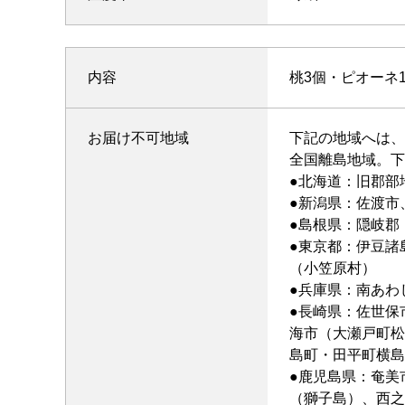
内容
桃3個・ピオーネ
お届け不可地域
下記の地域へは、
全国離島地域。下
●北海道：旧郡部
●新潟県：佐渡市
●島根県：隠岐郡
●東京都：伊豆諸
（小笠原村）
●兵庫県：南あわ
●長崎県：佐世保
海市（大瀬戸町松
島町・田平町横島
●鹿児島県：奄美
（獅子島）、西之