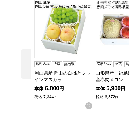
岡山県産 岡山の白桃とシャインマスカット詰合せ
山形県産・福島県
前の商品
送料込み
冷蔵
無包装
送料込み
冷蔵
岡山県産 岡山の白桃とシャ
山形県産・福島
インマスカッ…
産赤肉メロン…
6,800
5,900
本体
円
本体
円
税込
7,344
税込
6,372
円
円
お気に入りに登録