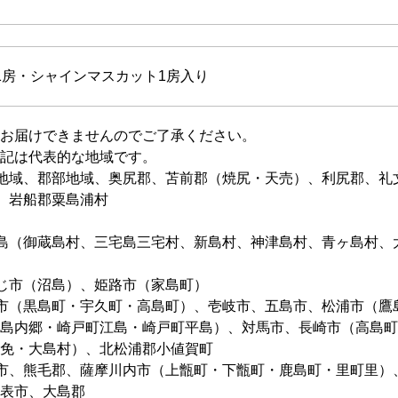
1房・シャインマスカット1房入り
お届けできませんのでご了承ください。
記は代表的な地域です。
地域、郡部地域、奥尻郡、苫前郡（焼尻・天売）、利尻郡、礼
、岩船郡粟島浦村
島（御蔵島村、三宅島三宅村、新島村、神津島村、青ヶ島村、
じ市（沼島）、姫路市（家島町）
市（黒島町・宇久町・高島町）、壱岐市、五島市、松浦市（鷹
島内郷・崎戸町江島・崎戸町平島）、対馬市、長崎市（高島町
免・大島村）、北松浦郡小値賀町
市、熊毛郡、薩摩川内市（上甑町・下甑町・鹿島町・里町里）
表市、大島郡