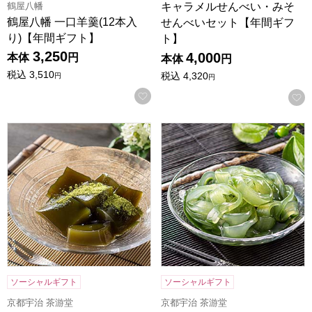
鶴屋八幡
キャラメルせんべい・みそ
鶴屋八幡 一口羊羹(12本入
せんべいセット【年間ギフ
り)【年間ギフト】
ト】
3,250
4,000
本体
円
本体
円
税込
3,510
税込
4,320
円
円
お気に入りに登録する
京都宇治 茶游堂 茶彩菓「わらびもちセット」和み【年間ギ
京都宇治 茶游堂 京くずきり
ソーシャルギフト
ソーシャルギフト
京都宇治 茶游堂
京都宇治 茶游堂