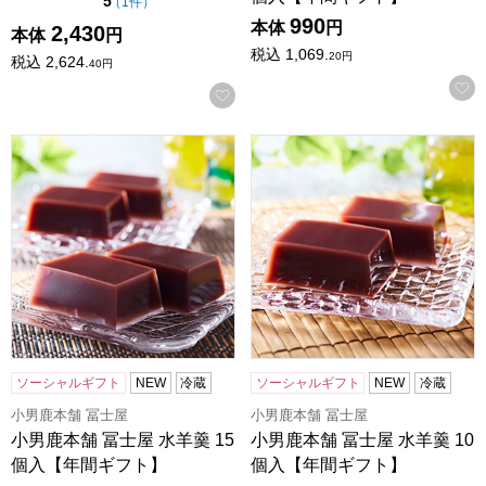
点（5点満点中）
5
の評価
（
1件
）
990
本体
円
2,430
本体
円
税込
1,069.
20
円
税込
2,624.
40
円
お気に入りに登録する
小男鹿本舗 冨士屋 水羊羹 15個入【年間ギフト】
小男鹿本舗 冨士屋 水羊羹 1
ソーシャルギフト
NEW
冷蔵
ソーシャルギフト
NEW
冷蔵
小男鹿本舗 冨士屋
小男鹿本舗 冨士屋
小男鹿本舗 冨士屋 水羊羹 15
小男鹿本舗 冨士屋 水羊羹 10
個入【年間ギフト】
個入【年間ギフト】