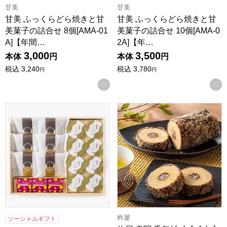
甘美
甘美
甘美 ふっくらどら焼きと甘
甘美 ふっくらどら焼きと甘
美菓子の詰合せ 8個[AMA-01
美菓子の詰合せ 10個[AMA-0
A]【年間…
2A]【年…
3,000
3,500
本体
円
本体
円
税込
3,240
税込
3,780
円
円
お気に入りに登録する
甘美 ふっくらどら焼きと甘美菓子の詰合せ 17個[AMA-04A
杵屋 書写 千年杉 小倉 1本
杵屋
ソーシャルギフト