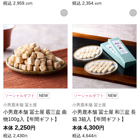
税込
2,959.
税込
2,354.
20
円
40
円
お気に入りに登録する
小男鹿本舗 冨士屋 霰三盆 曲物100g入【年間ギフト】
小男鹿本舗 冨士屋 和三盆 長
ソーシャルギフト
NEW
ソーシャルギフト
NEW
小男鹿本舗 冨士屋
小男鹿本舗 冨士屋
小男鹿本舗 冨士屋 霰三盆 曲
小男鹿本舗 冨士屋 和三盆 長
物100g入【年間ギフト】
箱 3箱入【年間ギフト】
2,250
4,300
本体
円
本体
円
税込
2,430
税込
4,644
円
円