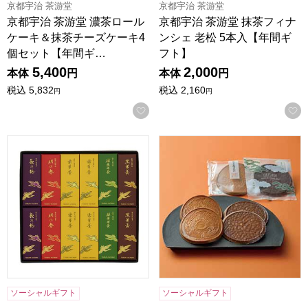
京都宇治 茶游堂
京都宇治 茶游堂
京都宇治 茶游堂 濃茶ロール
京都宇治 茶游堂 抹茶フィナ
ケーキ＆抹茶チーズケーキ4
ンシェ 老松 5本入【年間ギ
個セット【年間ギ…
フト】
5,400
2,000
本体
円
本体
円
税込
5,832
税込
2,160
円
円
お気に入りに登録する
鶴屋八幡 一口羊羹(12本入り)【年間ギフト】
キャラメルせんべい・みそせ
ソーシャルギフト
ソーシャルギフト