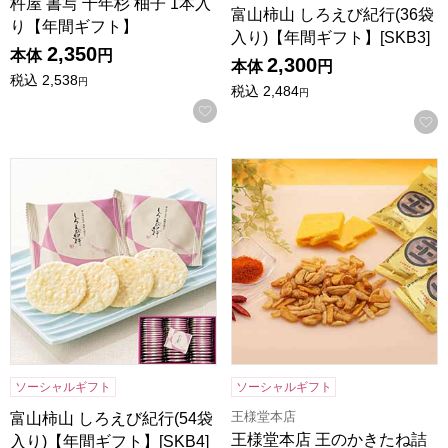
杵屋 書写 千年杉 柚子 1本入
富山柿山 しろえび紀行(36袋
り【年間ギフト】
入り)【年間ギフト】[SKB3]
2,350
本体
円
2,300
本体
円
税込
2,538
円
税込
2,484
円
お気に入りに登録する
富山柿山 しろえび紀行(54袋入り)【年間ギフト】[SKB4]
王様堂本店 王のかきたね詰合せ
ソーシャルギフト
ソーシャルギフト
王様堂本店
富山柿山 しろえび紀行(54袋
王様堂本店 王のかきたね詰
入り)【年間ギフト】[SKB4]