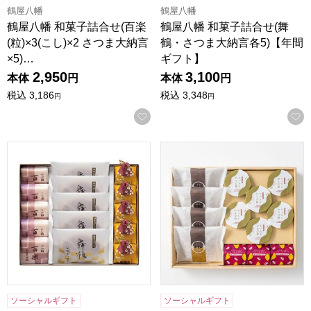
鶴屋八幡
鶴屋八幡
鶴屋八幡 和菓子詰合せ(百楽
鶴屋八幡 和菓子詰合せ(舞
(粒)×3(こし)×2 さつま大納言
鶴・さつま大納言各5)【年間
×5)…
ギフト】
2,950
3,100
本体
円
本体
円
税込
3,186
税込
3,348
円
円
お気に入りに登録する
鶴屋八幡 和菓子詰合せ(百楽(粒)×3(こし)×2 舞鶴・さつま大
甘美 ふっくらどら焼きと甘美菓
ソーシャルギフト
ソーシャルギフト