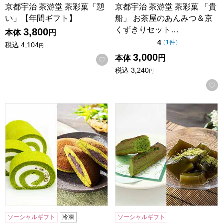
京都宇治 茶游堂 茶彩菓「憩
京都宇治 茶游堂 茶彩菓 「貴
い」【年間ギフト】
船」 お茶屋のあんみつ＆京
くずきりセット…
3,800
本体
円
点（5点満点中）
4
の評価
（
1件
）
税込
4,104
円
3,000
本体
円
お気に入りに登録する
税込
3,240
円
京都宇治 茶游堂 茶游堂ロールケーキ＆京・宇治どら焼き3
京都宇治 茶游堂 宇治抹茶ス
ソーシャルギフト
冷凍
ソーシャルギフト