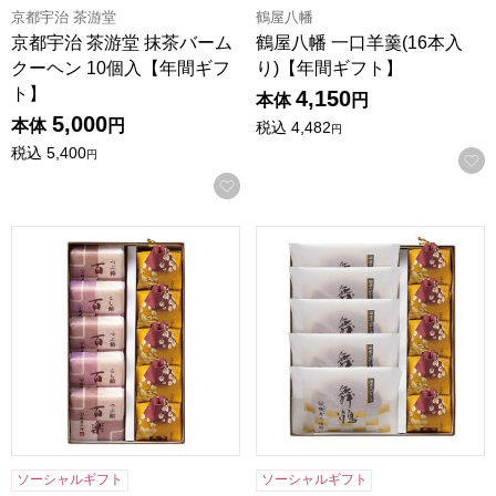
京都宇治 茶游堂
鶴屋八幡
京都宇治 茶游堂 抹茶バーム
鶴屋八幡 一口羊羹(16本入
クーヘン 10個入【年間ギフ
り)【年間ギフト】
ト】
4,150
本体
円
5,000
本体
円
税込
4,482
円
税込
5,400
円
お気に入りに登録する
鶴屋八幡 和菓子詰合せ(百楽(粒)×3(こし)×2 さつま大納言×5
鶴屋八幡 和菓子詰合せ(舞鶴
ソーシャルギフト
ソーシャルギフト