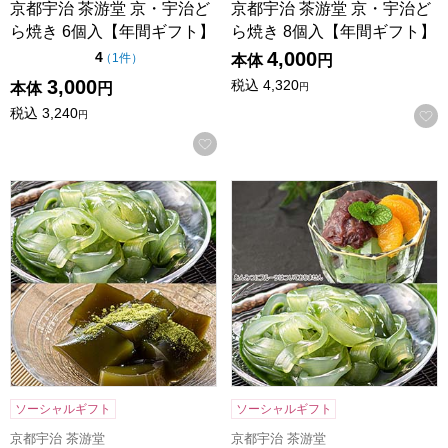
京都宇治 茶游堂 京・宇治ど
京都宇治 茶游堂 京・宇治ど
ら焼き 6個入【年間ギフト】
ら焼き 8個入【年間ギフト】
4,000
点（5点満点中）
4
の評価
（
1件
）
本体
円
3,000
税込
4,320
本体
円
円
税込
3,240
円
お気に入りに登録する
京都宇治 茶游堂 茶彩菓「憩い」【年間ギフト】
京都宇治 茶游堂 茶彩菓 「
ソーシャルギフト
ソーシャルギフト
京都宇治 茶游堂
京都宇治 茶游堂