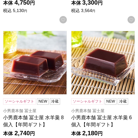
4,750
3,300
本体
円
本体
円
税込
5,130
税込
3,564
円
円
お気に入りに登録する
小男鹿本舗 冨士屋 水羊羹 8個入【年間ギフト】
小男鹿本舗 冨士屋 水羊羹 6
ソーシャルギフト
NEW
冷蔵
ソーシャルギフト
NEW
冷蔵
小男鹿本舗 冨士屋
小男鹿本舗 冨士屋
小男鹿本舗 冨士屋 水羊羹 8
小男鹿本舗 冨士屋 水羊羹 6
個入【年間ギフト】
個入【年間ギフト】
2,740
2,180
本体
円
本体
円