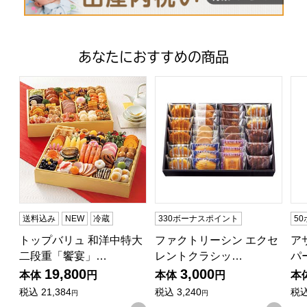
あなたにおすすめの商品
トップバリュ 和洋中特大二段重「饗宴」(きょうえん)【4
ファクトリーシン エクセレントク
ア
送料込み
NEW
冷蔵
330ボーナスポイント
5
トップバリュ 和洋中特大
ファクトリーシン エクセ
ア
二段重「饗宴」…
レントクラシッ…
パ
19,800
3,000
本体
円
本体
円
本
税込
21,384
税込
3,240
税
円
円