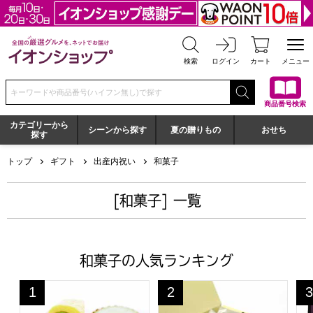
全国の厳選グルメを、ネットでお届け イオンショップ
検索
ログイン
カート
メニュー
検索キーワードまたは商品番号を入力してください
商品番号検索
カテゴリーから
シーンから探す
夏の贈りもの
おせち
探す
トップ
ギフト
出産内祝い
和菓子
[和菓子] 一覧
和菓子の人気ランキング
京都宇治 茶游堂 濃茶ロールケーキ＆抹茶チーズケーキ4
京都宇治 茶游堂 抹茶フィナン
鶴
1
2
3
位
位
位