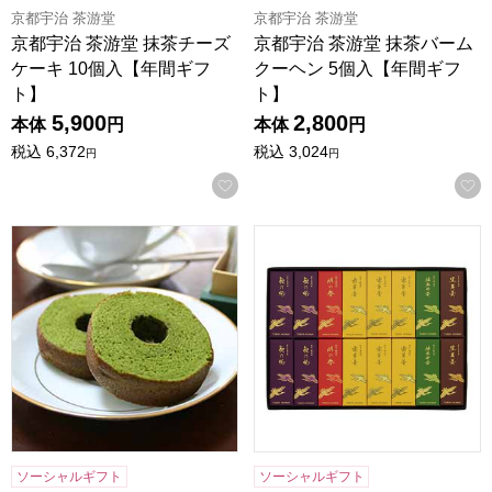
京都宇治 茶游堂
京都宇治 茶游堂
京都宇治 茶游堂 抹茶チーズ
京都宇治 茶游堂 抹茶バーム
ケーキ 10個入【年間ギフ
クーヘン 5個入【年間ギフ
ト】
ト】
5,900
2,800
本体
円
本体
円
税込
6,372
税込
3,024
円
円
お気に入りに登録する
京都宇治 茶游堂 抹茶バームクーヘン 10個入【年間ギフト】
鶴屋八幡 一口羊羹(16本入り
ソーシャルギフト
ソーシャルギフト