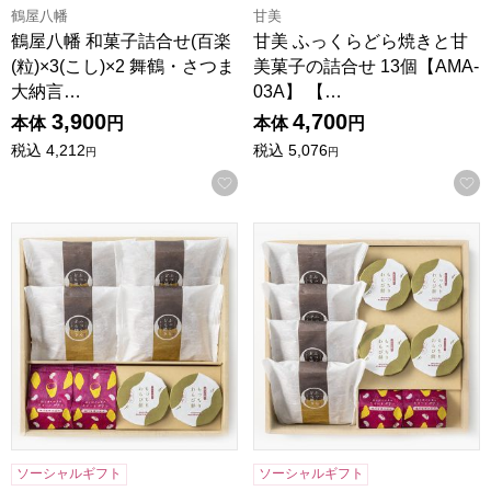
鶴屋八幡
甘美
鶴屋八幡 和菓子詰合せ(百楽
甘美 ふっくらどら焼きと甘
(粒)×3(こし)×2 舞鶴・さつま
美菓子の詰合せ 13個【AMA-
大納言…
03A】 【…
3,900
4,700
本体
円
本体
円
税込
4,212
税込
5,076
円
円
お気に入りに登録する
甘美 ふっくらどら焼きと甘美菓子の詰合せ 8個[AMA-01A]
甘美 ふっくらどら焼きと甘美菓子
ソーシャルギフト
ソーシャルギフト