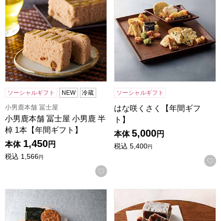
ソーシャルギフト
NEW
冷蔵
ソーシャルギフト
小男鹿本舗 冨士屋
はな咲くさく【年間ギフ
小男鹿本舗 冨士屋 小男鹿 半
ト】
棹 1本【年間ギフト】
5,000
本体
円
1,450
本体
円
税込
5,400
円
税込
1,566
円
お気に入りに登録する
銀座 松崎煎餅 大江戸松崎顔見世【年間ギフト】
村上 和菓子詰合せ【年間ギフ