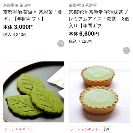
京都宇治 茶游堂
京都宇治 茶游堂
京都宇治 茶游堂 茶彩菓「寛
京都宇治 茶游堂 宇治抹茶プ
ぎ」【年間ギフト】
レミアムアイス「濃茶」 8個
入り【年間ギフ…
3,000
本体
円
6,600
本体
円
税込
3,240
円
税込
7,128
円
お気に入りに登録する
京都宇治 茶游堂 抹茶サブレ「茶ぶれ」 6枚入【年間ギフト】
京都宇治 茶游堂 抹茶チーズケ
ソーシャルギフト
ソーシャルギフト
冷凍