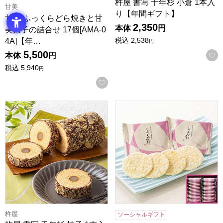
杵屋 書写 千年杉 小倉 1本入
甘美
り【年間ギフト】
甘美 ふっくらどら焼きと甘
2,350
本体
円
美菓子の詰合せ 17個[AMA-0
税込
2,538
4A]【年…
円
5,500
本体
円
税込
5,940
円
お気に入りに登録する
杵屋 書写 千年杉 柚子 1本入り【年間ギフト】
富山柿山 しろえび紀行(36袋入
杵屋
ソーシャルギフト