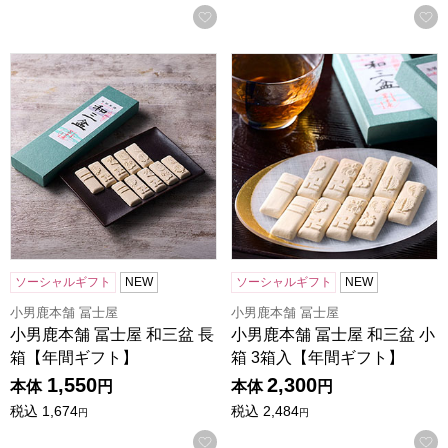
お気に入りに登録する
小男鹿本舗 冨士屋 和三盆 長箱【年間ギフト】
小男鹿本舗 冨士屋 和三盆 小
ソーシャルギフト
NEW
ソーシャルギフト
NEW
小男鹿本舗 冨士屋
小男鹿本舗 冨士屋
小男鹿本舗 冨士屋 和三盆 長
小男鹿本舗 冨士屋 和三盆 小
箱【年間ギフト】
箱 3箱入【年間ギフト】
1,550
2,300
本体
円
本体
円
税込
1,674
税込
2,484
円
円
お気に入りに登録する