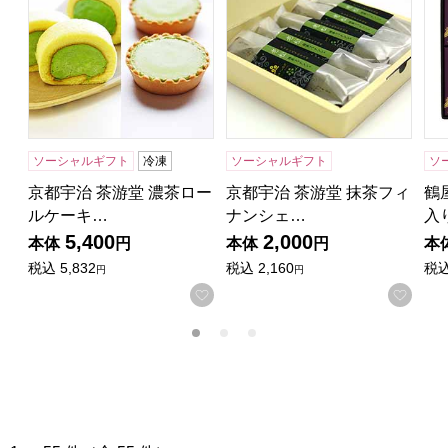
ソーシャルギフト
冷凍
ソーシャルギフト
ソ
京都宇治 茶游堂 濃茶ロー
京都宇治 茶游堂 抹茶フィ
鶴
ルケーキ…
ナンシェ…
入
5,400
2,000
本体
円
本体
円
本
税込
5,832
税込
2,160
税
円
円
お気に入りに登録する
お気