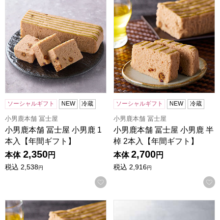
ソーシャルギフト
NEW
冷蔵
ソーシャルギフト
NEW
冷蔵
小男鹿本舗 冨士屋
小男鹿本舗 冨士屋
小男鹿本舗 冨士屋 小男鹿 1
小男鹿本舗 冨士屋 小男鹿 半
本入【年間ギフト】
棹 2本入【年間ギフト】
2,350
2,700
本体
円
本体
円
税込
2,538
税込
2,916
円
円
お気に入りに登録する
小男鹿本舗 冨士屋 小男鹿 半棹 1本【年間ギフト】
はな咲くさく【年間ギフト】