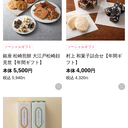
ソーシャルギフト
ソーシャルギフト
銀座 松崎煎餅 大江戸松崎顔
村上 和菓子詰合せ【年間ギ
見世【年間ギフト】
フト】
5,500
4,000
本体
円
本体
円
税込
5,940
税込
4,320
円
円
お気に入りに登録する
杉谷本舗 長崎カステラ詰合せ【年間ギフト】