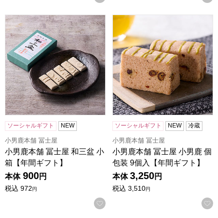
小男鹿本舗 冨士屋 和三盆 小箱【年間ギフト】
小男鹿本舗 冨士屋 小男鹿 個
ソーシャルギフト
NEW
ソーシャルギフト
NEW
冷蔵
小男鹿本舗 冨士屋
小男鹿本舗 冨士屋
小男鹿本舗 冨士屋 和三盆 小
小男鹿本舗 冨士屋 小男鹿 個
箱【年間ギフト】
包装 9個入【年間ギフト】
900
3,250
本体
円
本体
円
税込
972
税込
3,510
円
円
お気に入りに登録する