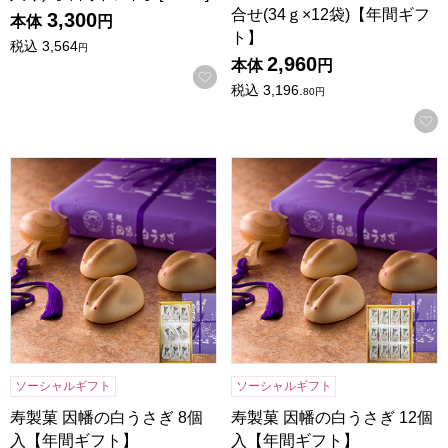
合せ(34ｇ×12袋)【年間ギフ
3,300
本体
円
ト】
税込
3,564
円
2,960
本体
円
お気に入りに登録する
税込
3,196.
80
円
寿製菓 因幡の白うさぎ 8個入【年間ギフト】
寿製菓 因幡の白うさぎ 12個
ソーシャルギフト
ソーシャルギフト
寿製菓 因幡の白うさぎ 8個
寿製菓 因幡の白うさぎ 12個
入【年間ギフト】
入【年間ギフト】