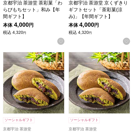
京都宇治 茶游堂 茶彩菓「わ
京都宇治 茶游堂 京くずきり
らびもちセット」和み【年
ギフトセット「茶彩菓(涼
間ギフト】
み)」【年間ギフト】
4,000
4,000
本体
円
本体
円
税込
4,320
税込
4,320
円
円
お気に入りに登録する
京都宇治 茶游堂 京・宇治どら焼き 6個入【年間ギフト】
京都宇治 茶游堂 京・宇治どら
ソーシャルギフト
ソーシャルギフト
京都宇治 茶游堂
京都宇治 茶游堂