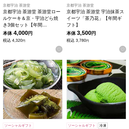
京都宇治 茶游堂
京都宇治 茶游堂
京都宇治 茶游堂 茶游堂ロー
京都宇治 茶游堂 宇治抹茶ス
ルケーキ＆京・宇治どら焼
イーツ「茶乃花」【年間ギ
き3個セット【年間…
フト】
4,000
3,500
本体
円
本体
円
税込
4,320
税込
3,780
円
円
お気に入りに登録する
京都宇治 茶游堂 茶彩菓「寛ぎ」【年間ギフト】
京都宇治 茶游堂 宇治抹茶プ
ソーシャルギフト
ソーシャルギフト
冷凍