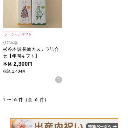
ソーシャルギフト
杉谷本舗
杉谷本舗 長崎カステラ詰合
せ【年間ギフト】
2,300
本体
円
税込
2,484
円
お気に入りに登録する
1 〜 55 件（全 55 件）