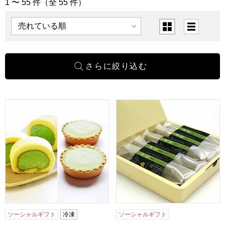
1 〜 55 件（全 55 件）
「和菓子」の商品一覧
表示順
表示切替
京都宇治 茶游堂 濃茶ロールケーキ＆抹茶チーズケーキ4個
京都宇治 茶游堂 抹茶フィナン
ソーシャルギフト
冷凍
ソーシャルギフト