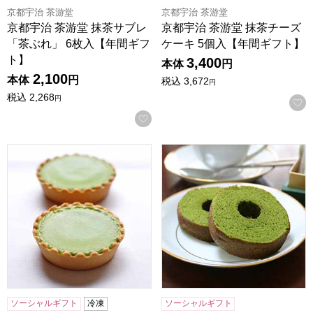
京都宇治 茶游堂
京都宇治 茶游堂
京都宇治 茶游堂 抹茶サブレ
京都宇治 茶游堂 抹茶チーズ
「茶ぶれ」 6枚入【年間ギフ
ケーキ 5個入【年間ギフト】
ト】
3,400
本体
円
2,100
本体
円
税込
3,672
円
税込
2,268
円
お気に入りに登録する
京都宇治 茶游堂 抹茶チーズケーキ 10個入【年間ギフト】
京都宇治 茶游堂 抹茶バームク
ソーシャルギフト
冷凍
ソーシャルギフト