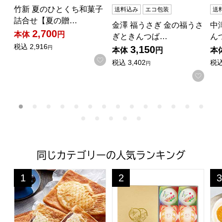
竹新 夏のひとくち和菓子
送料込み
エコ包装
送
詰合せ【夏の贈…
金澤 福うさぎ 金の福うさ
中
2,700
本体
円
ぎときんつば…
ん
税込
2,916
3,150
円
本体
円
本
お気に入りに登録する
税込
3,402
税
円
お気
同じカテゴリーの人気ランキング
クロワッサン鯛焼き3種セット(L6467)【サクワ】【直送】
京祇をん ににぎ フルーツ大福 
京
1
2
3
位
位
位