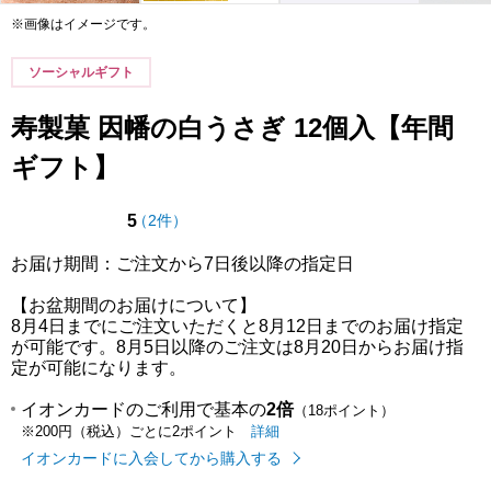
※画像はイメージです。
ソーシャルギフト
寿製菓 因幡の白うさぎ 12個入【年間
ギフト】
点（5点満点中）
の評価
5
（
2件
）
お届け期間：ご注文から7日後以降の指定日
【お盆期間のお届けについて】
8月4日までにご注文いただくと8月12日までのお届け指定
が可能です。8月5日以降のご注文は8月20日からお届け指
定が可能になります。
イオンカードのご利用で基本の
2倍
（18ポイント）
イオンカードのご利用でたまるポイ
はこちら
詳細
※200円（税込）ごとに2ポイント
イオンカードに入会してから購入する