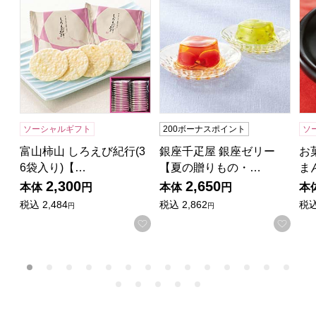
ソーシャルギフト
200ボーナスポイント
ソ
富山柿山 しろえび紀行(3
銀座千疋屋 銀座ゼリー
お
6袋入り)【…
【夏の贈りもの・…
ま
2,300
2,650
本体
円
本体
円
本
税込
2,484
税込
2,862
税
円
円
お気に入りに登録する
お気