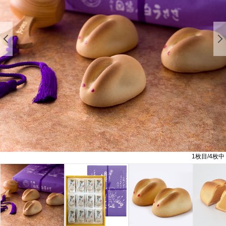
前の画像を表示する
1
枚目/
4
枚中