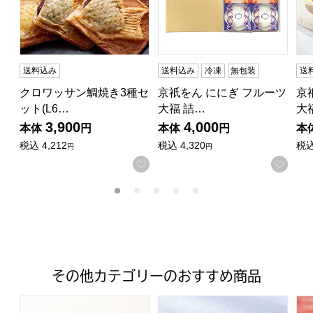
送料込み
送料込み
冷凍
無包装
送
クロワッサン鯛焼き3種セ
京祇をん ににぎ フルーツ
京
ット(L6…
大福 詰…
大
3,900
4,000
本体
円
本体
円
本
税込
4,212
税込
4,320
税
円
円
お気に入りに登録する
お気
その他カテゴリーのおすすめ商品
富山柿山 しろえび紀行(36袋入り)【年間ギフト】[SKB3]
銀座千疋屋 銀座ゼリー【夏の贈り
お