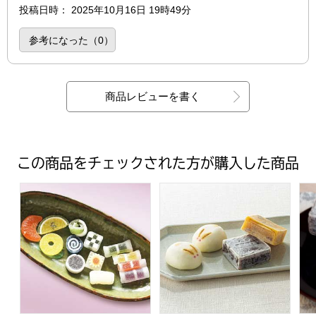
投稿日時
：
2025年10月16日 19時49分
参考になった（
0
）
商品レビューを書く
この商品をチェックされた方が購入した商品
竹新 夏のひとくち和菓子詰合せ【夏の贈りもの・お中元】[AH
金澤 福うさぎ 金の福うさぎと
中