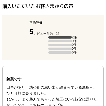
購入いただいたお客さまからの声
平均評価
点（5点満点中）
5
レビュー件数
2件
評価の内訳
2件
5点の評価は2件です（全体の100%）。
0件
4点の評価は0件です。
0件
3点の評価は0件です。
0件
2点の評価は0件です。
0件
1点の評価は0件です。
最新の商品レビュー
点（5点満点中）
5
銘菓です
田舎があり、幼少期の思い出が詰まっている鳥取へ、
ひとり旅に参りました。
むかし、よく遊んでもらった埼玉にいる叔父に送りた
かったので、こちらのショップを