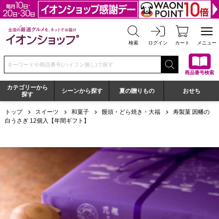
全国の厳選グルメを、ネットでお届け イオンショップ
検索
ログイン
カート
メニュー
検索キーワードまたは商品番号を入力してください
商品番号検索
カテゴリーから
シーンから探す
夏の贈りもの
おせち
探す
トップ
スイーツ
和菓子
饅頭・どら焼き・大福
寿製菓 因幡の
白うさぎ 12個入【年間ギフト】
寿製菓 因幡の白うさぎ 12個入【年間ギフト】