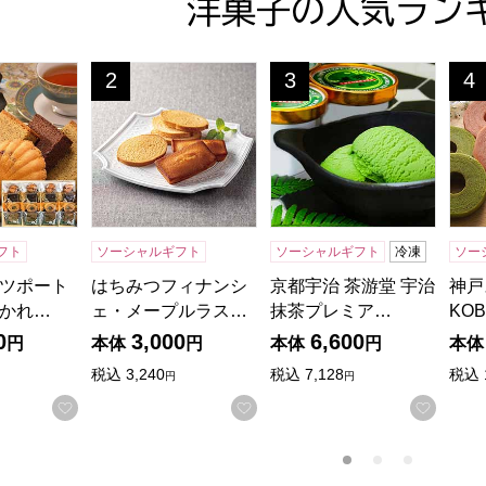
洋菓子の人気ラン
ツポート 港の風に吹かれて【年間ギフト】[KM20]
はちみつフィナンシェ・メープルラスク【年間ギ
京都宇治 茶游堂 宇治抹茶
神戸
2
3
4
位
位
位
フト
ソーシャルギフト
ソーシャルギフト
冷凍
ソー
ツポート
はちみつフィナンシ
京都宇治 茶游堂 宇治
神戸
かれ…
ェ・メープルラス…
抹茶プレミア…
KO
0
3,000
6,600
円
本体
円
本体
円
本体
税込
3,240
税込
7,128
税込
円
円
お気に入りに登録する
お気に入りに登録する
お気に