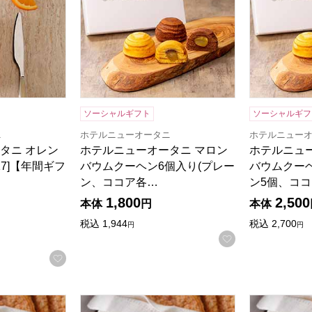
商品から絞り込むことができます。
ソーシャルギフト
ソーシャルギフ
ニ
ホテルニューオータニ
ホテルニュー
タニ オレン
ホテルニューオータニ マロン
ホテルニュ
-17]【年間ギフ
バウムクーヘン6個入り(プレー
バウムクーヘ
ン、ココア各…
ン5個、ココ
1,800
2,500
5点満点中）
の評価
）
本体
円
本体
税込
1,944
税込
2,700
円
円
お気に入りに登
お気に入りに登録する
ニ リーフパイ(プレーン7枚入)[L-24]【年間ギフト】
ホテルニューオータニ リーフパイ(プレーン14枚入
ホテルニュー