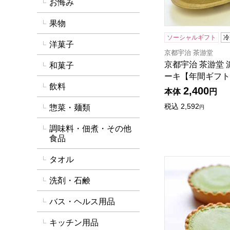
お悔み
果物
ソーシャルギフト
冷
洋菓子
京都宇治 茶游堂
京都宇治 茶游堂
和菓子
ーキ【年間ギフト
飲料
2,400
本体
円
税込
2,592
惣菜・麺類
円
調味料・佃煮・その他
食品
タオル
京都宇治 茶游堂
洗剤・石鹸
バス・ヘルス用品
キッチン用品