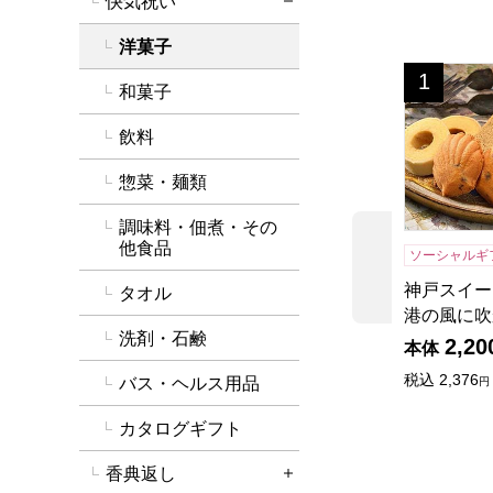
快気祝い
詳細を閉じる
洋菓子
神戸スイー
1
位
和菓子
飲料
惣菜・麺類
調味料・佃煮・その
他食品
ソーシャルギ
前の商品
神戸スイー
タオル
港の風に吹
洗剤・石鹸
2,20
本体
税込
2,376
バス・ヘルス用品
円
カタログギフト
香典返し
詳細を開く