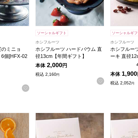
ソーシャルギフト
ソーシャルギフ
ホシフルーツ
ホシフルーツ
実のミニョ
ホシフルーツ ハードバウム 直
ホシフルー
個[HFX-02
径13cm【年間ギフト】
ーキ 直径1
2,000
本体
円
1,900
本体
税込
2,160
円
お気に入りに登
る商品から絞りこむことができます。
税込
2,052
円
お気に入りに登録する
ニ オレンジケーキ(1本)[O-17]【年間ギフト】
ホテルニューオータニ マロンバウムクーヘン6個
ホテルニュー