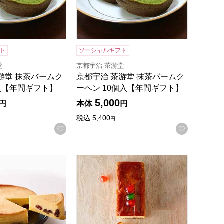
ト
ソーシャルギフト
堂
京都宇治 茶游堂
游堂 抹茶バームク
京都宇治 茶游堂 抹茶バームク
入【年間ギフト】
ーヘン 10個入【年間ギフト】
5,000
円
本体
円
税込
5,400
円
録する
お気に入りに登録する
お気に入
ギフト】
 大人のチーズケーキ 直径12cm【年間ギフト】
ホテルニューオータニ フルーツケーキ(1本)