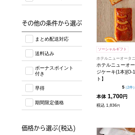
その他の条件から選ぶ
送料込み・ボーナスポイント付き・早得・期間限定
まとめ配送対応
ソーシャルギフト
送料込み
ホテルニューオータ
ホテルニューオー
ボーナスポイント
ジケーキ(1本)[O
付き
ト】
点（
5
（
2件
早得
1,700
本体
円
期間限定価格
税込
1,836
円
価格から選ぶ(税込)
ホテルニューオータ