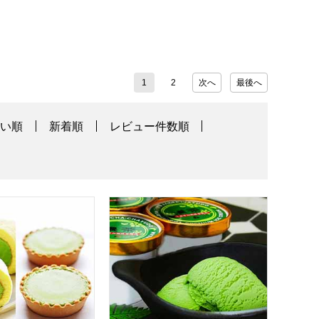
1
2
次へ
最後へ
高い順
新着順
レビュー件数順
宇治どら焼き3個セット【年間ギフト】
茶游堂 濃茶ロールケーキ＆抹茶チーズケーキ4個セット【年間ギ
京都宇治 茶游堂 宇治抹茶プレミアムア