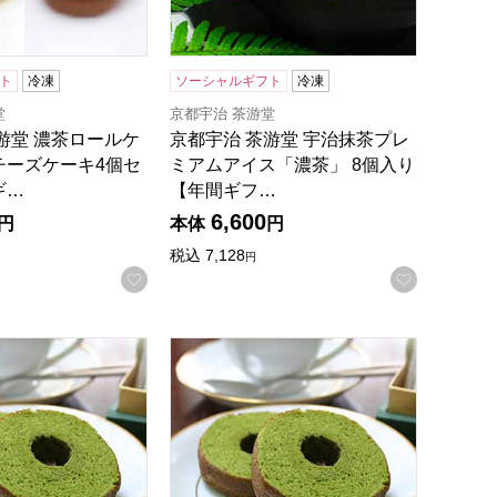
ト
冷凍
ソーシャルギフト
冷凍
堂
京都宇治 茶游堂
游堂 濃茶ロールケ
京都宇治 茶游堂 宇治抹茶プレ
チーズケーキ4個セ
ミアムアイス「濃茶」 8個入り
ギ…
【年間ギフ…
6,600
円
本体
円
税込
7,128
円
録する
お気に入りに登録する
お気に入
年間ギフト】
游堂 抹茶バームクーヘン 5個入【年間ギフト】
京都宇治 茶游堂 抹茶バームクーヘン 1