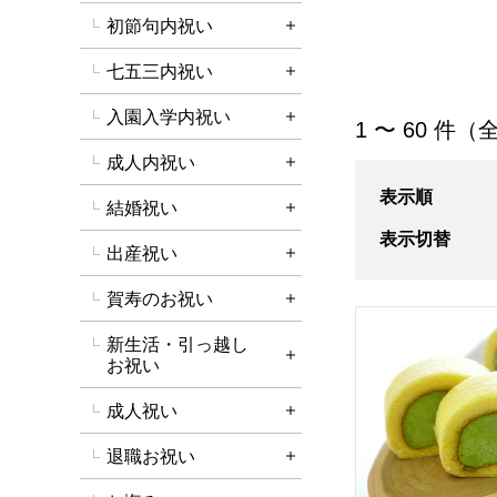
初節句内祝い
詳細を開く
七五三内祝い
詳細を開く
入園入学内祝い
「洋菓子」の商品
詳細を開く
1 〜 60 件（
成人内祝い
詳細を開く
表示順
結婚祝い
詳細を開く
表示切替
出産祝い
詳細を開く
賀寿のお祝い
詳細を開く
京都宇治 茶游堂
新生活・引っ越し
詳細を開く
お祝い
成人祝い
詳細を開く
退職お祝い
詳細を開く