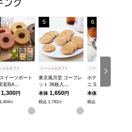
キング
フト】
プレミアムアイス「濃茶」 8個入り【年間ギフト】
スイーツポート KOBE彩BAUM【年間ギフト】[BKI-12]
東京風月堂 ゴーフレット 36枚入[GF15]【
ホテルニューオータニ S
5
6
位
位
シャルギフト
ソーシャルギフト
ソーシャルギフト
次の商品
スイーツポート
東京風月堂 ゴーフレ
ホテルニューオータ
BE彩BA…
ット 36枚入…
ニ SATSUK…
1,300
1,650
3,000
円
本体
円
本体
円
1,404
税込
1,782
税込
3,240
円
円
円
入りに登録する
お気に入りに登録する
お気に入りに登録する