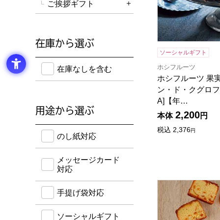
ご挨拶ギフト
詳細を開く
在庫から選ぶ
ソーシャルギフト
在庫のない商品を含めて検索することができます。
ホシフルーツ
在庫なしを含む
ホシフルーツ 果
ン・ド・クグロフ 6
A]【年…
用途から選ぶ
2,200
本体
円
のし紙・メッセージカード・手提げ袋に対応してい
税込
2,376
円
のし紙対応
メッセージカード
対応
ホテルニューオータ
手提げ袋対応
ソーシャルギフト