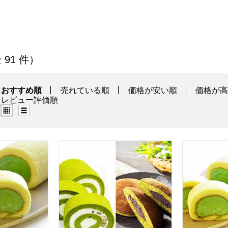
一覧
全 91 件）
おすすめ順
売れている順
価格が安い順
価格が
レビュー評価順
グリッド表示（タイル表示）
リスト表示
 濃茶ロールケーキ【年間ギフト】
京都宇治 茶游堂 茶游堂ロールケーキ＆京・
京都宇治 