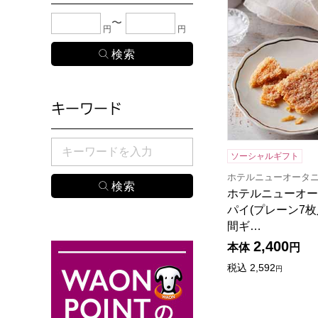
下限金額・上限金額のどちらか１つまたは両方に、
円
円
キーワード
検索したい商品のキーワードを入力してください。
ソーシャルギフト
ホテルニューオータ
ホテルニューオー
パイ(プレーン7枚入)
間ギ…
2,400
本体
円
税込
2,592
円