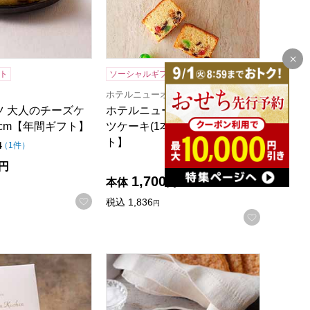
ト
ソーシャルギフト
ホテルニューオータニ
ツ 大人のチーズケ
ホテルニューオータニ フルー
2cm【年間ギフト】
ツケーキ(1本)[F-17]【年間ギフ
ト】
点（5点満点中）
4
の評価
（
1件
）
点（5点満点中）
5
の評価
（
1件
）
円
1,700
録する
本体
円
お気に入りに登録する
税込
1,836
円
お気に入
入り(プレーン、ココア各3個)[MBK-18]【年間ギフト】
オータニ マロンバウムクーヘン9個入り(プレーン5個、ココア4個
ホテルニューオータニ リーフパイ(プレーン5