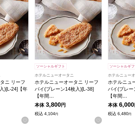
検索したい金額を入力してください。
ソーシャルギフト
ソーシャルギフ
ニ
ホテルニューオータニ
ホテルニュー
タニ リーフ
ホテルニューオータニ リーフ
ホテルニュ
[L-24]【年
パイ(プレーン14枚入)[L-38]
パイ(プレーン2
【年間…
【年間…
3,800
6,000
本体
円
本体
税込
4,104
税込
6,480
円
円
お気に入りに登録する
お気に入りに登