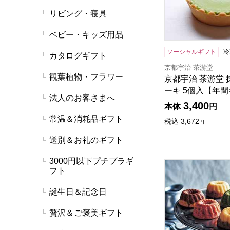
リビング・寝具
ベビー・キッズ用品
ソーシャルギフト
冷
カタログギフト
京都宇治 茶游堂
観葉植物・フラワー
京都宇治 茶游堂
ーキ 5個入【年
法人のお客さまへ
3,400
本体
円
常温＆消耗品ギフト
税込
3,672
円
送別＆お礼のギフト
3000円以下プチプラギ
ホシフルーツ 果実
フト
誕生日＆記念日
贅沢＆ご褒美ギフト