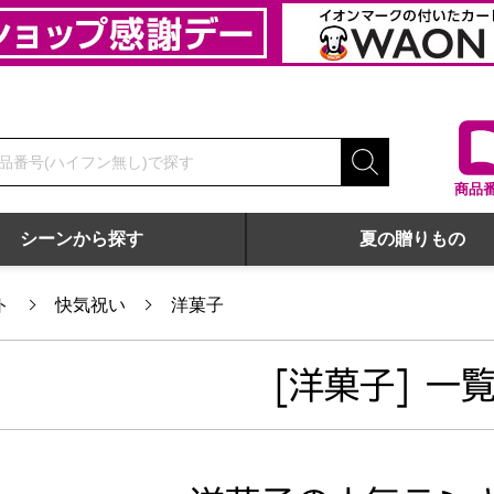
商品
シーンから探す
夏の贈りもの
ト
快気祝い
洋菓子
[洋菓子] 一