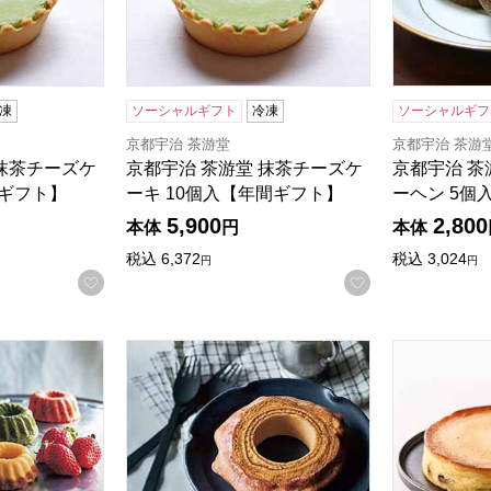
凍
ソーシャルギフト
冷凍
ソーシャルギフ
京都宇治 茶游堂
京都宇治 茶游
 抹茶チーズケ
京都宇治 茶游堂 抹茶チーズケ
京都宇治 茶
間ギフト】
ーキ 10個入【年間ギフト】
ーヘン 5個
5,900
2,800
本体
円
本体
税込
6,372
税込
3,024
円
円
お気に入りに登録する
お気に入りに登
のミニョン・ド・クグロフ 6個[HFX-02A]【年間ギフト】
ホシフルーツ ハードバウム 直径13cm【年間
ホシフルーツ