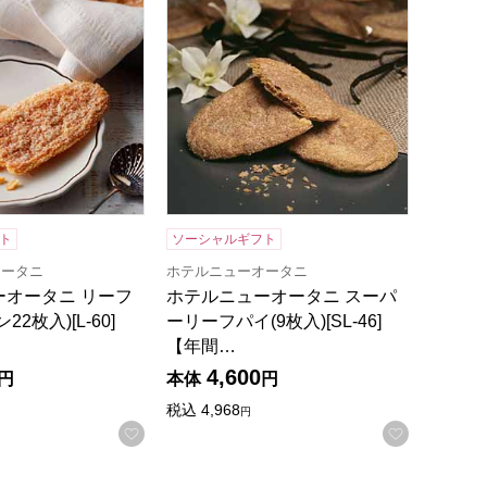
ト
ソーシャルギフト
オータニ
ホテルニューオータニ
ーオータニ リーフ
ホテルニューオータニ スーパ
2枚入)[L-60]
ーリーフパイ(9枚入)[SL-46]
【年間…
4,600
円
本体
円
税込
4,968
円
録する
お気に入りに登録する
お気に入