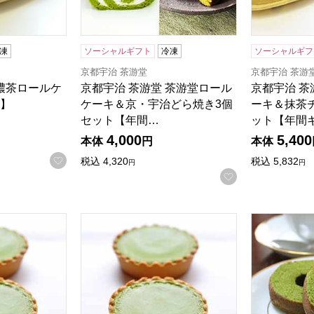
凍
ソーシャルギフト
冷凍
ソーシャルギフ
京都宇治 茶游堂
京都宇治 茶游
 濃茶ロールケ
京都宇治 茶游堂 茶游堂ロール
京都宇治 茶
】
ケーキ＆京・宇治どら焼き3個
ーキ＆抹茶
セット【年間…
ット【年間
4,000
5,400
本体
円
本体
お気に入りに登録する
税込
4,320
税込
5,832
円
円
お気に入りに登
 抹茶チーズケーキ 5個入【年間ギフト】
京都宇治 茶游堂 抹茶チーズケーキ 10個入【
京都宇治 茶