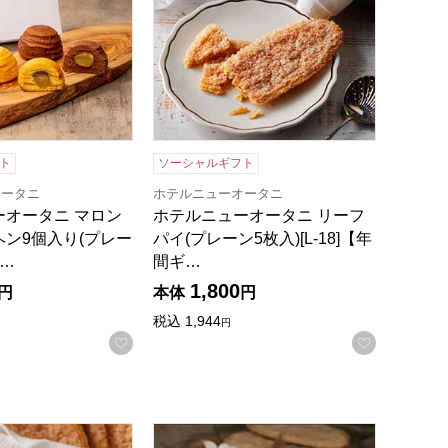
ト
ソーシャルギフト
オータニ
ホテルニューオータニ
ーオータニ マロン
ホテルニューオータニ リーフ
ン9個入り(プレー
パイ(プレーン5枚入)[L-18]【年
…
間ギ…
1,800
円
本体
円
税込
1,944
円
録する
お気に入りに登録する
お気に入
)[L-38]【年間ギフト】
オータニ リーフパイ(プレーン22枚入)[L-60]【年間ギフト】
ホテルニューオータニ スーパーリーフパイ(9