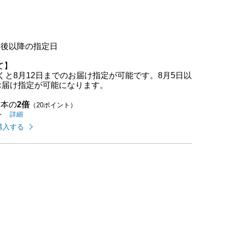
点中）
日後以降の指定日
て】
くと8月12日までのお届け指定が可能です。8月5日以
お届け指定が可能になります。
基本の
2倍
（20ポイント）
イオンカードのご利用でたまるポイントの
はこちら
詳細
ト
購入する