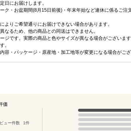
定日にお届けします。
ーク・お盆期間(8月15日前後)・年末年始など連休に係るご
によりご希望通りにお届けできない場合があります。
異なるため、他の商品との同送はできません。
ージです。実際の商品と色やサイズが異なる場合がございます
す。
内容・パッケージ・原産地・加工地等が変更になる場合がござ
評価
評価の内訳
5点の評価は1件です（全体の100%
点（5点満点中）
4点の評価は0件です。
3点の評価は0件です。
ビュー件数
1件
2点の評価は0件です。
1点の評価は0件です。