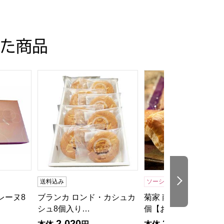
た商品
B-20]
レーヌ8個入【CB】
ブランカ ロンド・カシュカシュ8個入り【CB】
菊家 南蛮浪漫ボンデ
次の商品
送料込み
ソーシャルギフト
送料込
レーヌ8
ブランカ ロンド・カシュカ
菊家 南蛮浪漫ボンディ
シュ8個入り…
個【おいし…
2,020
2,000