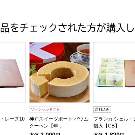
品をチェックされた方が購入し
り【おいしいお取り寄せ】
・レーヌ10個入【CB】
神戸スイーツポート バウムクーヘン【年間ギフト】[
ブランカ シェル・
ソーシャルギフト
送料込み
・レーヌ10
神戸スイーツポート バウム
ブランカ シェル・
クーヘン【年…
個入【CB】
2,000
1,820