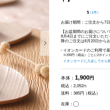
点（5点満
の評価
5
（
1件
）
お届け期間：ご注文から7
【お盆期間のお届けについ
8月4日までにご注文いただ
降のご注文は8月20日から
次の画像を表示する
イオンカードのご利用で
※200円（税込）ごとに2ポイン
イオンカードに入会してから
1,900
本体：
円
税込：
2,052
円
送料：
385円
（税込）
あり
在庫：