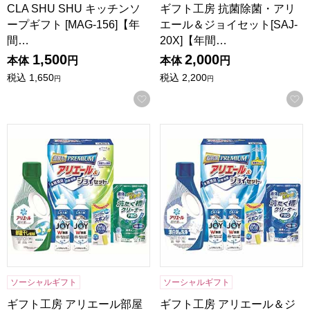
CLA SHU SHU キッチンソ
ギフト工房 抗菌除菌・アリ
ープギフト [MAG-156]【年
エール＆ジョイセット[SAJ-
間…
20X]【年間…
1,500
2,000
本体
円
本体
円
税込
1,650
税込
2,200
円
円
お気に入りに登録する
ギフト工房 アリエール部屋干し＆ジョイセット[HAJ-20D]
ギフト工房 アリエール＆ジョイセ
ソーシャルギフト
ソーシャルギフト
ギフト工房 アリエール部屋
ギフト工房 アリエール＆ジ