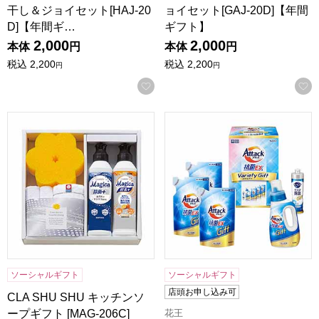
干し＆ジョイセット[HAJ-20
ョイセット[GAJ-20D]【年間
D]【年間ギ…
ギフト】
2,000
2,000
本体
円
本体
円
税込
2,200
税込
2,200
円
円
お気に入りに登録する
CLA SHU SHU キッチンソープギフト [MAG-206C]【年間
花王 アタック抗菌EXバラエテ
ソーシャルギフト
ソーシャルギフト
店頭お申し込み可
CLA SHU SHU キッチンソ
ープギフト [MAG-206C]
花王