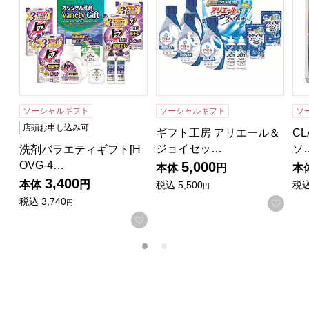
ソーシャルギフト
ソーシャルギフト
ソ
店頭お申し込み可
ギフト工房 アリエール＆
CL
ジョイセッ…
ソ
洗剤バラエティギフト[H
OVG-4…
5,000
本体
円
本
3,400
本体
円
税込
5,500
税
円
税込
3,740
お気
円
お気に入りに登録する