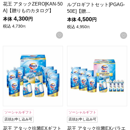
花王 アタックZERO[KAN-50
ルプロギフトセット[PGAG-
A]【贈りものカタログ】
50E]【贈…
4,300
4,500
本体
円
本体
円
税込
4,730
税込
4,950
円
円
お気に入りに登録する
花王 アタック抗菌EXギフト[KAR-50A]【贈りものカタログ】
花王 アタック抗菌EXバラエテ
ソーシャルギフト
ソーシャルギフト
店頭お申し込み可
店頭お申し込み可
花王 アタック抗菌EXギフト
花王 アタック抗菌EXバラエ