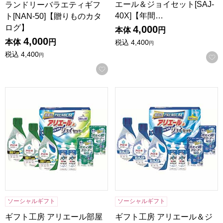
エール＆ジョイセット[SAJ-
ランドリーバラエティギフ
40X]【年間…
ト[NAN-50]【贈りものカタ
ログ】
4,000
本体
円
4,000
本体
円
税込
4,400
円
税込
4,400
円
お気に入りに登録する
ギフト工房 アリエール部屋干し＆ジョイセット[HAJ-40D]
ギフト工房 アリエール＆ジョイセ
ソーシャルギフト
ソーシャルギフト
ギフト工房 アリエール部屋
ギフト工房 アリエール＆ジ