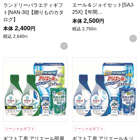
エール＆ジョイセット[SAJ-
ランドリーバラエティギフ
25X]【年間…
ト[NAN-30]【贈りものカタ
ログ】
2,500
本体
円
2,400
本体
円
税込
2,750
円
税込
2,640
円
お気に入りに登録する
ギフト工房 アリエール部屋干し＆ジョイセット[HAJ-25D]
ギフト工房 アリエール＆ジョイセ
ソーシャルギフト
ソーシャルギフト
ギフト工房 アリエール部屋
ギフト工房 アリエール＆ジ