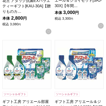
エール＆ジョイセット[SAJ-
花王 アタック抗菌EXバラエ
30X]【年間…
ティーギフト[KAU-30A]【贈
りものカ…
3,000
本体
円
2,800
本体
円
税込
3,300
円
税込
3,080
円
お気に入りに登録する
ギフト工房 アリエール部屋干し＆ジョイセット[HAJ-30D]
ギフト工房 アリエール＆ジョイセ
ソーシャルギフト
ソーシャルギフト
ギフト工房 アリエール部屋
ギフト工房 アリエール＆ジ