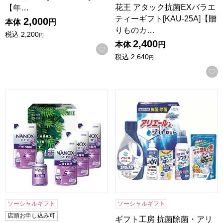
花王 アタック抗菌EXバラエ
【年…
ティーギフト[KAU-25A]【贈
2,000
本体
円
りものカ…
税込
2,200
円
2,400
本体
円
お気に入りに登録する
税込
2,640
円
ランドリーバラエティギフト[NAN-30]【贈りものカタログ】
ギフト工房 抗菌除菌・アリエー
ソーシャルギフト
ソーシャルギフト
店頭お申し込み可
ギフト工房 抗菌除菌・アリ