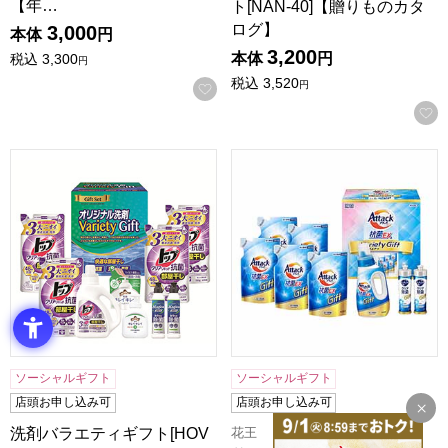
【年…
ト[NAN-40]【贈りものカタ
ログ】
3,000
本体
円
3,200
本体
円
税込
3,300
円
税込
3,520
円
お気に入りに登録する
洗剤バラエティギフト[HOVG-40]【贈りものカタログ】
花王 アタック抗菌EXバラエテ
ソーシャルギフト
ソーシャルギフト
店頭お申し込み可
店頭お申し込み可
花王
洗剤バラエティギフト[HOV