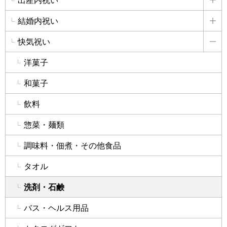
出産内祝い
詳
結婚内祝い
詳
快気祝い
詳
洋菓子
和菓子
飲料
惣菜・麺類
調味料・佃煮・その他食品
タオル
洗剤・石鹸
バス・ヘルス用品