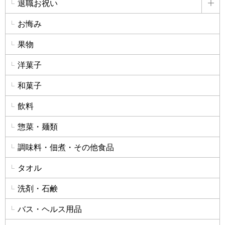
退職お祝い
詳
お悔み
果物
洋菓子
和菓子
飲料
惣菜・麺類
調味料・佃煮・その他食品
タオル
洗剤・石鹸
バス・ヘルス用品