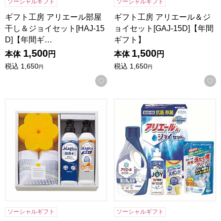
ソーシャルギフト
ソーシャルギフト
ギフト工房 アリエール部屋
ギフト工房 アリエール＆ジ
干し＆ジョイセット[HAJ-15
ョイセット[GAJ-15D]【年間
D]【年間ギ…
ギフト】
1,500
1,500
本体
円
本体
円
税込
1,650
税込
1,650
円
円
お気に入りに登録する
CLA SHU SHU キッチンソープギフト [MAG-156]【年間ギ
ギフト工房 抗菌除菌・アリエー
ソーシャルギフト
ソーシャルギフト