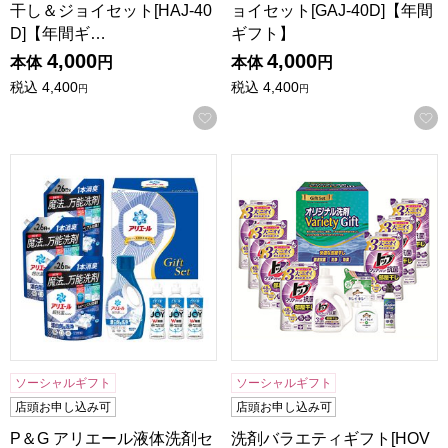
干し＆ジョイセット[HAJ-40
ョイセット[GAJ-40D]【年間
D]【年間ギ…
ギフト】
4,000
4,000
本体
円
本体
円
税込
4,400
税込
4,400
円
円
お気に入りに登録する
P＆G アリエール液体洗剤セット[PGCG-50F]【贈りものカ
洗剤バラエティギフト[HOVG
ソーシャルギフト
ソーシャルギフト
店頭お申し込み可
店頭お申し込み可
P＆G アリエール液体洗剤セ
洗剤バラエティギフト[HOV