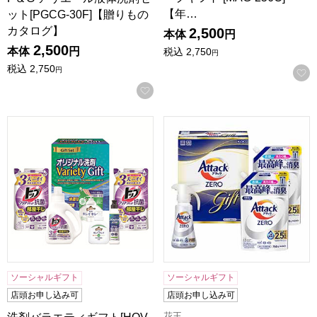
【年…
ット[PGCG-30F]【贈りもの
カタログ】
2,500
本体
円
2,500
本体
円
税込
2,750
円
税込
2,750
円
お気に入りに登録する
洗剤バラエティギフト[HOVG-30]【贈りものカタログ】
花王 アタックZERO[KAN-3
ソーシャルギフト
ソーシャルギフト
店頭お申し込み可
店頭お申し込み可
花王