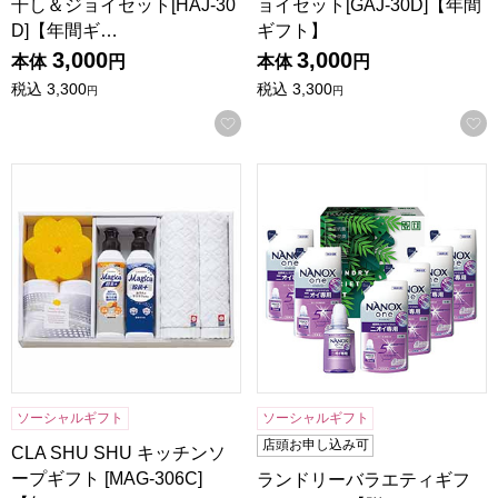
干し＆ジョイセット[HAJ-30
ョイセット[GAJ-30D]【年間
D]【年間ギ…
ギフト】
3,000
3,000
本体
円
本体
円
税込
3,300
税込
3,300
円
円
お気に入りに登録する
CLA SHU SHU キッチンソープギフト [MAG-306C]【年間
ランドリーバラエティギフト[N
ソーシャルギフト
ソーシャルギフト
店頭お申し込み可
CLA SHU SHU キッチンソ
ープギフト [MAG-306C]
ランドリーバラエティギフ