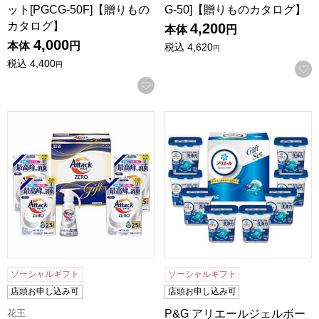
ット[PGCG-50F]【贈りもの
G-50]【贈りものカタログ】
カタログ】
4,200
本体
円
4,000
本体
円
税込
4,620
円
税込
4,400
円
お気に入りに登録する
花王 アタックZERO[KAN-50A]【贈りものカタログ】
P&G アリエールジェルボール
ソーシャルギフト
ソーシャルギフト
店頭お申し込み可
店頭お申し込み可
花王
P&G アリエールジェルボー