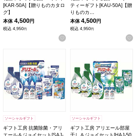
[KAR-50A]【贈りものカタロ
ティーギフト[KAU-50A]【贈
グ】
りものカ…
4,500
4,500
本体
円
本体
円
税込
4,950
税込
4,950
円
円
お気に入りに登録する
ギフト工房 抗菌除菌・アリエール＆ジョイセット[SAJ-50X
ギフト工房 アリエール部屋干し
ソーシャルギフト
ソーシャルギフト
ギフト工房 抗菌除菌・アリ
ギフト工房 アリエール部屋
エール＆ジョイセット[SAJ-
干し＆ジョイセット[HAJ-50