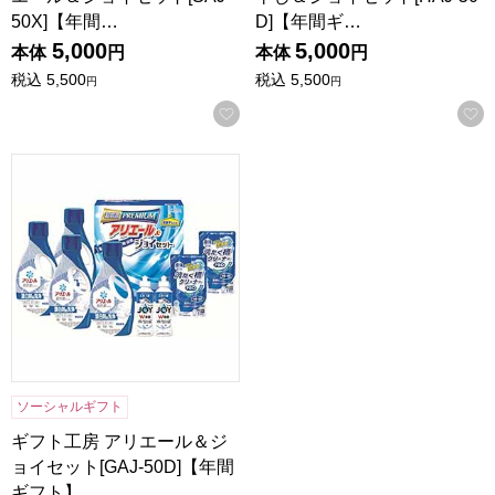
50X]【年間…
D]【年間ギ…
5,000
5,000
本体
円
本体
円
税込
5,500
税込
5,500
円
円
お気に入りに登録する
ギフト工房 アリエール＆ジョイセット[GAJ-50D]【年間ギフ
ソーシャルギフト
ギフト工房 アリエール＆ジ
ョイセット[GAJ-50D]【年間
ギフト】