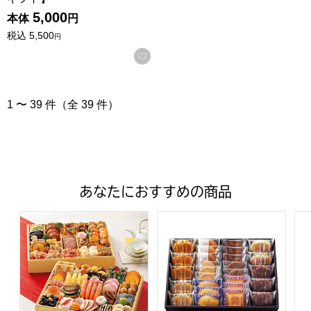
5,000
本体
円
税込
5,500
円
お気に入りに登録する
1 〜 39 件（全 39 件）
あなたにおすすめの商品
トップバリュ 和洋中特大二段重「饗宴」(きょうえん)【4
ファクトリーシン エクセレントク
ア