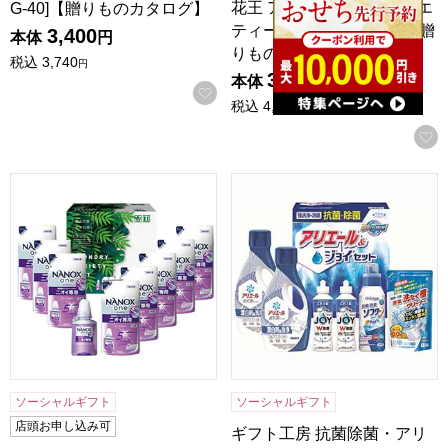
花王 アタック抗菌EXバラエ
G-40]【贈りものカタログ】
ティーギフト[KAU-40A]【贈
3,400
本体
円
りものカ…
税込
3,740
円
3,800
本体
円
お気に入りに登録する
税込
4,180
円
ランドリーバラエティギフト[NAN-50]【贈りものカタログ】
ギフト工房 抗菌除菌・アリエー
ソーシャルギフト
ソーシャルギフト
店頭お申し込み可
ギフト工房 抗菌除菌・アリ