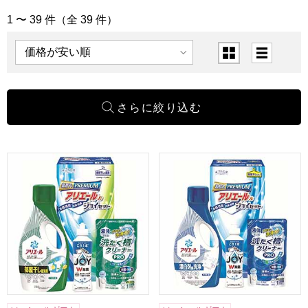
1 〜 39 件（全 39 件）
「洗剤・石鹸」の商品一覧
表示順
表示切替
ギフト工房 アリエール部屋干し＆ジョイセット[HAJ-15D]
ギフト工房 アリエール＆ジョイセ