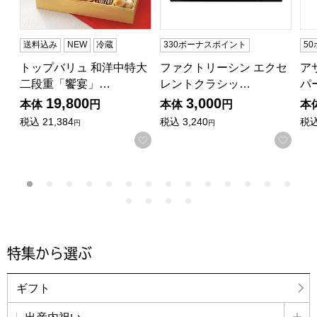
送料込み
NEW
冷蔵
330ボーナスポイント
5
トップバリュ 和洋中特大
ファクトリーシン エクセ
ア
二段重「饗宴」…
レントクラシッ…
パ
19,800
3,000
本体
円
本体
円
本
税込
21,384
税込
3,240
税
円
円
お気に入りに登録する
お気
特集から選ぶ
ギフト