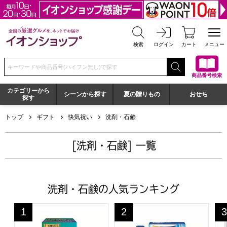
全国の厳選グルメを、ネットでお届け イオンショップ
検索
ログイン
カート
メニュー
検索キーワードまたは商品番号を入力してください
商品番号検索
カテゴリーから
シーンから探す
夏の贈りもの
おせち
探す
トップ
ギフト
快気祝い
洗剤・石鹸
[洗剤・石鹸] 一覧
洗剤・石鹸の人気ランキング
洗剤バラエティギフト[HOVG-40]【贈りものカタログ】
ギフト工房 アリエール＆ジョイセ
CL
1
2
3
位
位
位