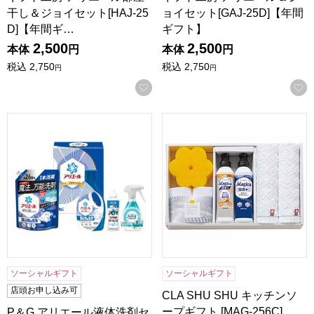
干し＆ジョイセット[HAJ-25
ョイセット[GAJ-25D]【年間
D]【年間ギ…
ギフト】
2,500
2,500
本体
円
本体
円
税込
2,750
税込
2,750
円
円
お気に入りに登録する
P＆G アリエール液体洗剤セット[PGCG-30F]【贈りものカ
CLA SHU SHU キッチンソー
ソーシャルギフト
ソーシャルギフト
店頭お申し込み可
CLA SHU SHU キッチンソ
ープギフト [MAG-256C]
P＆G アリエール液体洗剤セ