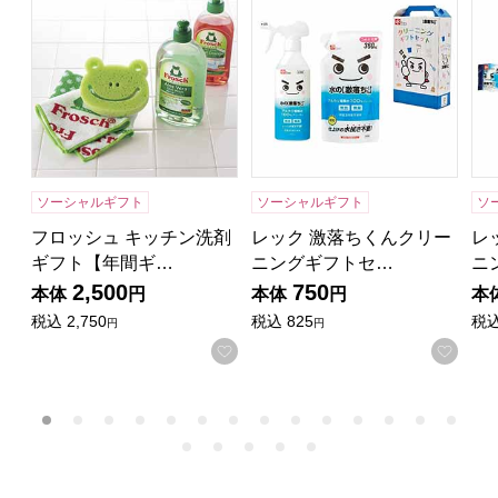
ソーシャルギフト
ソーシャルギフト
ソ
フロッシュ キッチン洗剤
レック 激落ちくんクリー
レ
ギフト【年間ギ…
ニングギフトセ…
ニ
2,500
750
本体
円
本体
円
本
税込
2,750
税込
825
税
円
円
お気に入りに登録する
お気