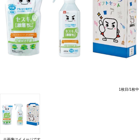
1
枚目/
1
枚中
※画像はイメージです。