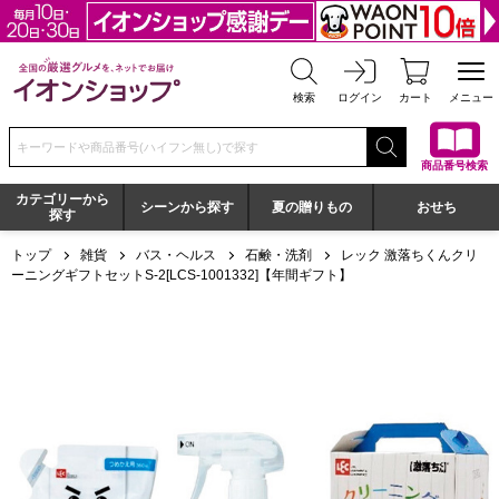
全国の厳選グルメを、ネットでお届け イオンショップ
検索
ログイン
カート
メニュー
検索キーワードまたは商品番号を入力してください
商品番号検索
カテゴリーから
シーンから探す
夏の贈りもの
おせち
探す
トップ
雑貨
バス・ヘルス
石鹸・洗剤
レック 激落ちくんクリ
ーニングギフトセットS-2[LCS-1001332]【年間ギフト】
レック 激落ちくんクリーニングギフトセットS-2[LCS-10013