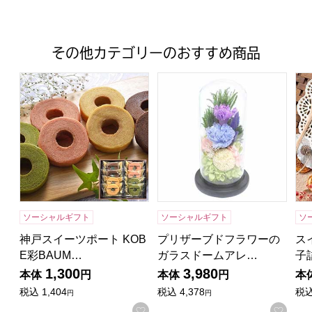
その他カテゴリーのおすすめ商品
神戸スイーツポート KOBE彩BAUM【年間ギフト】[BKI-12
プリザーブドフラワーのガラ
ス
ソーシャルギフト
ソーシャルギフト
ソ
神戸スイーツポート KOB
プリザーブドフラワーの
ス
E彩BAUM…
ガラスドームアレ…
子
1,300
3,980
本体
円
本体
円
本
税込
1,404
税込
4,378
税
円
円
お気に入りに登録する
お気