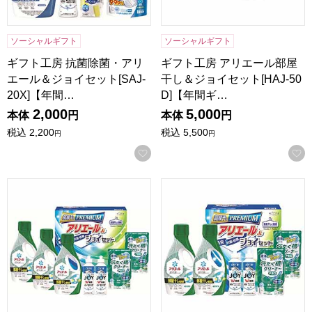
ソーシャルギフト
ソーシャルギフト
ギフト工房 抗菌除菌・アリ
ギフト工房 アリエール部屋
エール＆ジョイセット[SAJ-
干し＆ジョイセット[HAJ-50
20X]【年間…
D]【年間ギ…
2,000
5,000
本体
円
本体
円
税込
2,200
税込
5,500
円
円
お気に入りに登録する
ギフト工房 アリエール部屋干し＆ジョイセット[HAJ-40D]
ギフト工房 アリエール部屋干し