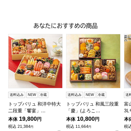
あなたにおすすめの商品
トップバリュ 和洋中特大二段重「饗宴」(きょうえん)【4
トップバリュ 和風三段重「慶」
富山
送料込み
NEW
冷蔵
送料込み
NEW
冷蔵
送
トップバリュ 和洋中特大
トップバリュ 和風三段重
富
二段重「饗宴」…
「慶」(よろこ…
3
19,800
10,800
本体
円
本体
円
本
税込
21,384
税込
11,664
税
円
円