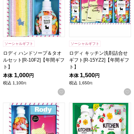
ソーシャルギフト
ソーシャルギフト
ロディ ハンドソープ＆タオ
ロディ キッチン洗剤詰合せ
ルセット[R-10F2]【年間ギフ
ギフト[R-15YZ2]【年間ギフ
ト】
ト】
1,000
1,500
本体
円
本体
円
税込
1,100
税込
1,650
円
円
お気に入りに登録する
ロディ キッチン洗剤詰合せギフト[R-06YZ]【年間ギフト】
はらぺこあおむし キッチン洗剤