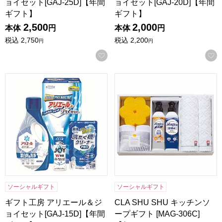
ョイセット[GAJ-25D]【年間
ョイセット[GAJ-20D]【年間
ギフト】
ギフト】
2,500
2,000
本体
円
本体
円
税込
2,750
税込
2,200
円
円
お気に入りに登録する
ギフト工房 アリエール＆ジョイセット[GAJ-15D]【年間ギフ
CLA SHU SHU キッチンソー
ソーシャルギフト
ソーシャルギフト
ギフト工房 アリエール＆ジ
CLA SHU SHU キッチンソ
ョイセット[GAJ-15D]【年間
ープギフト [MAG-306C]