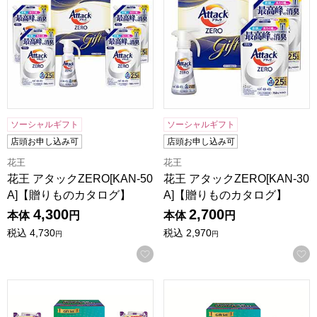
ソーシャルギフト
ソーシャルギフト
店頭お申し込み可
店頭お申し込み可
花王
花王
花王 アタックZERO[KAN-50
花王 アタックZERO[KAN-30
A]【贈りものカタログ】
A]【贈りものカタログ】
4,300
2,700
本体
円
本体
円
税込
4,730
税込
2,970
円
円
お気に入りに登録する
洗剤バラエティギフト[HOVG-50]【贈りものカタログ】
洗剤バラエティギフト[HOVG