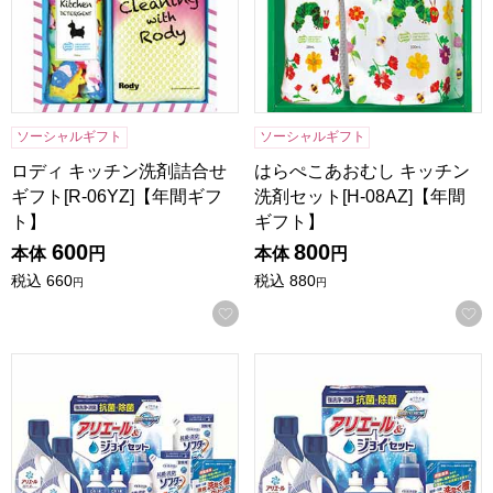
ソーシャルギフト
ソーシャルギフト
ロディ キッチン洗剤詰合せ
はらぺこあおむし キッチン
ギフト[R-06YZ]【年間ギフ
洗剤セット[H-08AZ]【年間
ト】
ギフト】
600
800
本体
円
本体
円
税込
660
税込
880
円
円
お気に入りに登録する
ギフト工房 抗菌除菌・アリエール＆ジョイセット[SAJ-50X
ギフト工房 抗菌除菌・アリエー