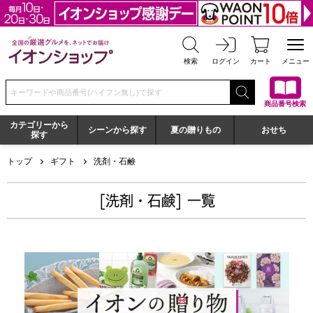
全国の厳選グルメを、ネットでお届け イオンショップ
検索
ログイン
カート
メニュー
検索キーワードまたは商品番号を入力してください
商品番号検索
カテゴリーから
シーンから探す
夏の贈りもの
おせち
探す
トップ
ギフト
洗剤・石鹸
[洗剤・石鹸] 一覧