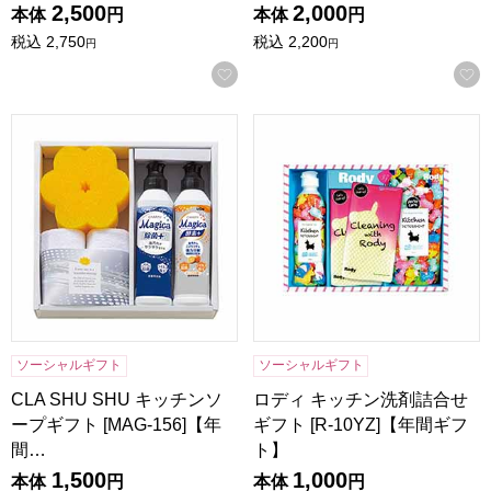
2,500
2,000
本体
円
本体
円
税込
2,750
税込
2,200
円
円
お気に入りに登録する
CLA SHU SHU キッチンソープギフト [MAG-156]【年間ギ
ロディ キッチン洗剤詰合せギフト
ソーシャルギフト
ソーシャルギフト
CLA SHU SHU キッチンソ
ロディ キッチン洗剤詰合せ
ープギフト [MAG-156]【年
ギフト [R-10YZ]【年間ギフ
間…
ト】
1,500
1,000
本体
円
本体
円