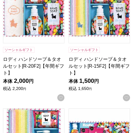
ソーシャルギフト
ソーシャルギフト
ロディ ハンドソープ＆タオ
ロディ ハンドソープ＆タオ
ルセット[R-20F2]【年間ギフ
ルセット[R-15F2]【年間ギフ
ト】
ト】
2,000
1,500
本体
円
本体
円
税込
2,200
税込
1,650
円
円
お気に入りに登録する
ロディ ハンドソープ＆タオルセット[R-10F2]【年間ギフト】
ロディ キッチン洗剤詰合せギフト