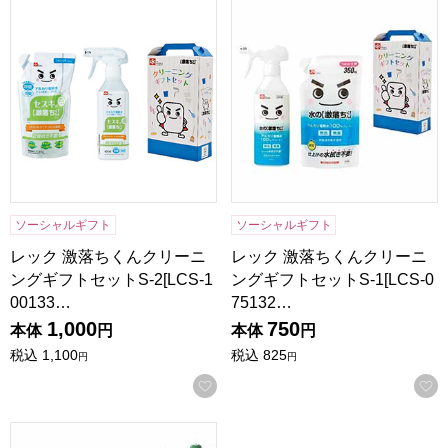
レック 激落ちくんクリーニングギフトセットS-2[LCS-1001
レック 激落ちくんクリーニングギ
ソーシャルギフト
ソーシャルギフト
レック 激落ちくんクリーニ
レック 激落ちくんクリーニ
ングギフトセットS-2[LCS-1
ングギフトセットS-1[LCS-0
00133…
75132…
1,000
750
本体
円
本体
円
税込
1,100
税込
825
円
円
お気に入りに登録する
フロッシュ キッチン洗剤ギフト【年間ギフト】