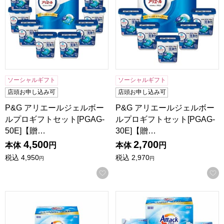
ソーシャルギフト
ソーシャルギフト
店頭お申し込み可
店頭お申し込み可
P&G アリエールジェルボー
P&G アリエールジェルボー
ルプロギフトセット[PGAG-
ルプロギフトセット[PGAG-
50E]【贈…
30E]【贈…
4,500
2,700
本体
円
本体
円
税込
4,950
税込
2,970
円
円
お気に入りに登録する
花王 アタック抗菌EXギフト[KAR-50A]【贈りものカタログ】
花王 アタック抗菌EXギフト[K