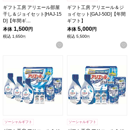
ギフト工房 アリエール部屋
ギフト工房 アリエール＆ジ
干し＆ジョイセット[HAJ-15
ョイセット[GAJ-50D]【年間
D]【年間ギ…
ギフト】
1,500
5,000
本体
円
本体
円
税込
1,650
税込
5,500
円
円
お気に入りに登録する
ギフト工房 アリエール＆ジョイセット[GAJ-40D]【年間ギフ
ギフト工房 アリエール＆ジョイセ
ソーシャルギフト
ソーシャルギフト