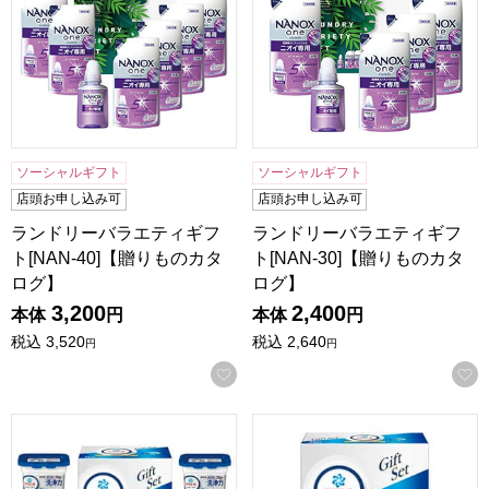
ソーシャルギフト
ソーシャルギフト
店頭お申し込み可
店頭お申し込み可
ランドリーバラエティギフ
ランドリーバラエティギフ
ト[NAN-40]【贈りものカタ
ト[NAN-30]【贈りものカタ
ログ】
ログ】
3,200
2,400
本体
円
本体
円
税込
3,520
税込
2,640
円
円
お気に入りに登録する
P&G アリエールジェルボールプロギフトセット[PGAG-50
P&G アリエールジェルボール