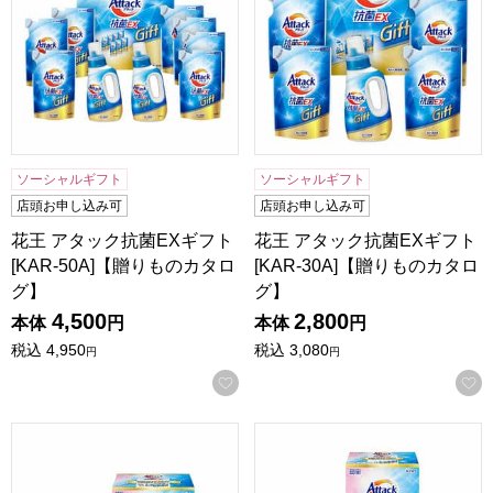
ソーシャルギフト
ソーシャルギフト
店頭お申し込み可
店頭お申し込み可
花王 アタック抗菌EXギフト
花王 アタック抗菌EXギフト
[KAR-50A]【贈りものカタロ
[KAR-30A]【贈りものカタロ
グ】
グ】
4,500
2,800
本体
円
本体
円
税込
4,950
税込
3,080
円
円
お気に入りに登録する
花王 アタック抗菌EXバラエティーギフト[KAU-50A]【贈り
花王 アタック抗菌EXバラエテ