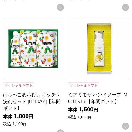
お気に入りに登録する
はらぺこあおむし キッチン洗剤セット [H-10AZ]【年間ギフ
ミアミモザ ハンドソープ [MC
ソーシャルギフト
ソーシャルギフト
はらぺこあおむし キッチン
ミアミモザ ハンドソープ [M
洗剤セット [H-10AZ]【年間
C-HS15]【年間ギフト】
ギフト】
1,500
本体
円
1,000
本体
円
税込
1,650
円
税込
1,100
円