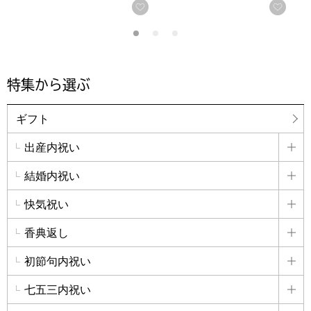
お気に入りに登録する
お気
特集から選ぶ
ギフト
出産内祝い
詳
結婚内祝い
詳
快気祝い
詳
香典返し
詳
初節句内祝い
詳
七五三内祝い
詳