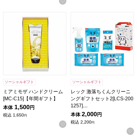
お気に入りに登録する
ミアミモザ ハンドクリーム [MC-C15]【年間ギフト】
レック 激落ちくんクリーニングギ
ソーシャルギフト
ソーシャルギフト
ミアミモザ ハンドクリーム
レック 激落ちくんクリーニ
[MC-C15]【年間ギフト】
ングギフトセット2[LCS-200
1257]…
1,500
本体
円
2,000
本体
円
税込
1,650
円
税込
2,200
円
お気に入りに登録する