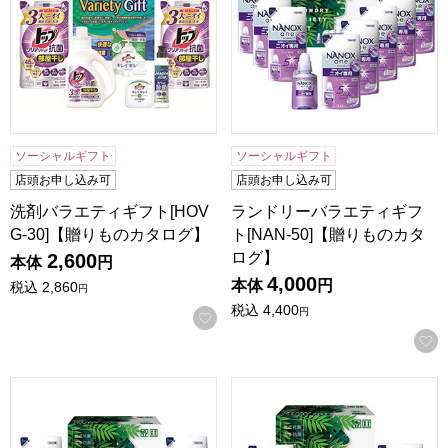
ソーシャルギフト
ソーシャルギフト
店頭お申し込み可
店頭お申し込み可
洗剤バラエティギフト[HOV
ランドリーバラエティギフ
G-30]【贈りものカタログ】
ト[NAN-50]【贈りものカタ
ログ】
2,600
本体
円
4,000
本体
円
税込
2,860
円
税込
4,400
円
お気に入りに登録する
ランドリーバラエティギフト[NAN-40]【贈りものカタログ】
ランドリーバラエティギフト[N