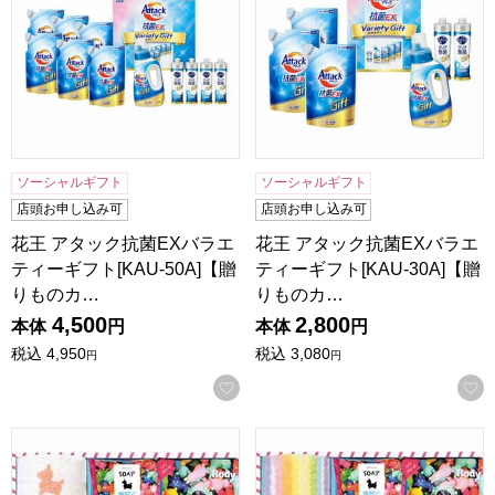
ソーシャルギフト
ソーシャルギフト
店頭お申し込み可
店頭お申し込み可
花王 アタック抗菌EXバラエ
花王 アタック抗菌EXバラエ
ティーギフト[KAU-50A]【贈
ティーギフト[KAU-30A]【贈
りものカ…
りものカ…
4,500
2,800
本体
円
本体
円
税込
4,950
税込
3,080
円
円
お気に入りに登録する
ロディ ハンドソープ＆タオルセット[R-20F2]【年間ギフト】
ロディ ハンドソープ＆タオルセッ