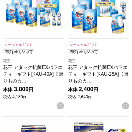
ソーシャルギフト
ソーシャルギフト
店頭お申し込み可
店頭お申し込み可
花王
花王
花王 アタック抗菌EXバラエ
花王 アタック抗菌EXバラエ
ティーギフト[KAU-40A]【贈
ティーギフト[KAU-25A]【贈
りものカ…
りものカ…
3,800
2,400
本体
円
本体
円
税込
4,180
税込
2,640
円
円
お気に入りに登録する
花王 アタックZERO[KAN-50A]【贈りものカタログ】
花王 アタックZERO[KAN-3