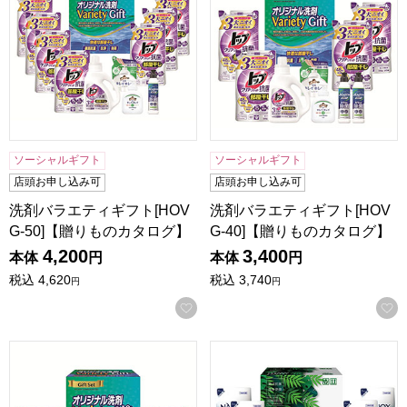
ソーシャルギフト
ソーシャルギフト
店頭お申し込み可
店頭お申し込み可
洗剤バラエティギフト[HOV
洗剤バラエティギフト[HOV
G-50]【贈りものカタログ】
G-40]【贈りものカタログ】
4,200
3,400
本体
円
本体
円
税込
4,620
税込
3,740
円
円
お気に入りに登録する
洗剤バラエティギフト[HOVG-30]【贈りものカタログ】
ランドリーバラエティギフト[N