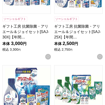
ソーシャルギフト
ソーシャルギフト
ギフト工房 抗菌除菌・アリ
ギフト工房 抗菌除菌・アリ
エール＆ジョイセット[SAJ-
エール＆ジョイセット[SAJ-
30X]【年間…
25X]【年間…
3,000
2,500
本体
円
本体
円
税込
3,300
税込
2,750
円
円
お気に入りに登録する
ギフト工房 抗菌除菌・アリエール＆ジョイセット[SAJ-20X
ギフト工房 アリエール部屋干し