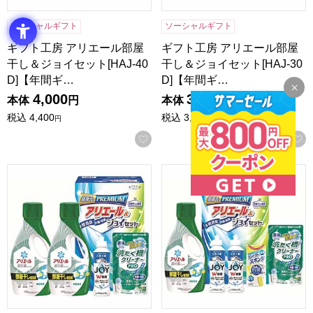
ソーシャルギフト
ソーシャルギフト
ギフト工房 アリエール部屋
ギフト工房 アリエール部屋
干し＆ジョイセット[HAJ-40
干し＆ジョイセット[HAJ-30
D]【年間ギ…
D]【年間ギ…
4,000
3,000
本体
円
本体
円
税込
4,400
税込
3,300
円
円
お気に入りに登録する
ギフト工房 アリエール部屋干し＆ジョイセット[HAJ-25D]
ギフト工房 アリエール部屋干し