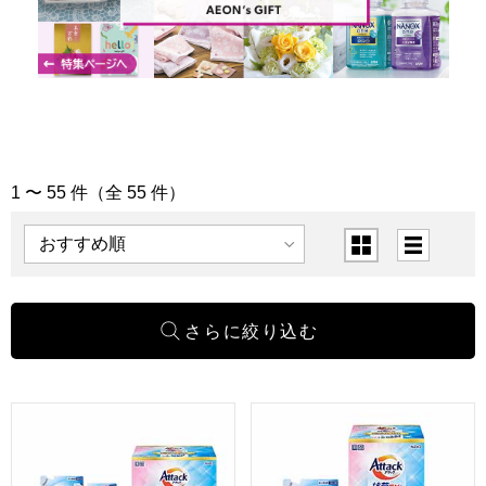
1 〜 55 件（全 55 件）
「洗剤・石鹸」の商品一覧
表示順
表示切替
花王 アタック抗菌EXバラエティーギフト[KAU-40A]【贈り
花王 アタック抗菌EXバラエテ