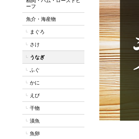
精肉・ハム・ローストビ
ーフ
魚介・海産物
まぐろ
さけ
うなぎ
ふぐ
かに
えび
干物
漬魚
魚卵