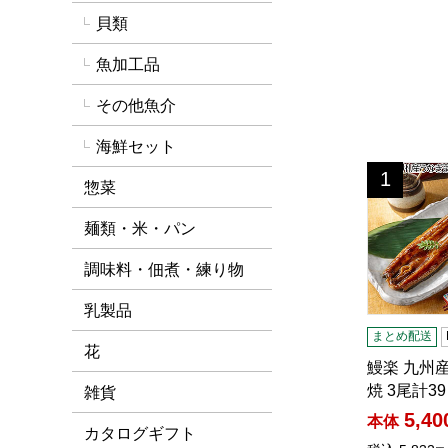
貝類
魚加工品
その他魚介
海鮮セット
鰻楽 九州
1
位
惣菜
麺類・米・パン
調味料・佃煮・練り物
乳製品
まとめ配送
花
鰻楽 九州
焼 3尾計3
雑貨
5,40
本体
カタログギフト