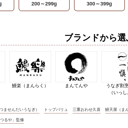
g
200～299g
300～399g
検索したい金額を入力してください。
ブランドから選
鰻楽（まんらく）
まんてんや
うなぎ割烹
（いっし
つませんだいうなぎ）
トップバリュ
三重おわせ久喜
鰻天屋（ま
つるや」監修