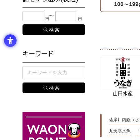
100～199
下限金額・上限金額のどちらか１つまたは両方に、
円
円
キーワード
検索したい商品のキーワードを入力してください。
山田水産
薩摩川内鰻（さ
丸天淡水魚
「