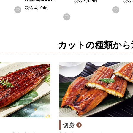
税込
8,424
税込
円
税込
4,104
円
お気に入りに登録する
お気に
お気に入りに登録する
カットの種類から
る商品から絞りこむことができます。
切身