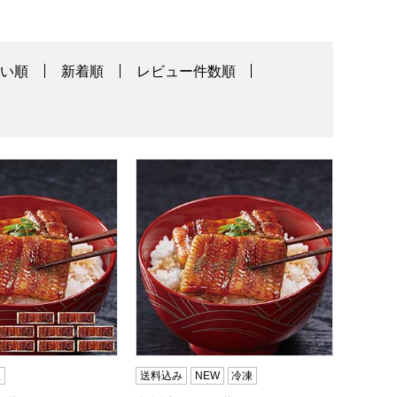
高い順
新着順
レビュー件数順
ワ】
焼 60g×8袋(L7500)【サクワ】【直送】
九州産うなぎ蒲焼60g×8袋＋1袋増量(L
凍
送料込み
NEW
冷凍