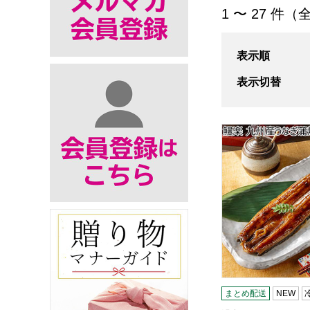
「うなぎ」の商品
1 〜 27 件（
表示順
表示切替
鰻楽 九州産うなぎ
まとめ配送
NEW