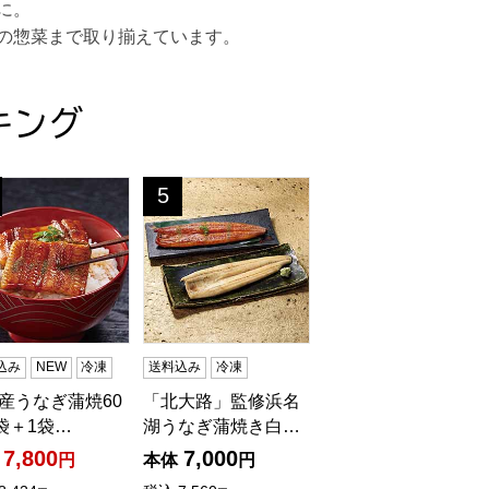
に。
の惣菜まで取り揃えています。
キング
(L7500)【サクワ】【直送】
産うなぎ蒲焼60g×8袋＋1袋増量(L7723)【サマーセール】【
「北大路」監修浜名湖うなぎ蒲焼き白焼き長焼
5
位
込み
NEW
冷凍
送料込み
冷凍
産うなぎ蒲焼60
「北大路」監修浜名
8袋＋1袋…
湖うなぎ蒲焼き白…
7,800
7,000
円
本体
円