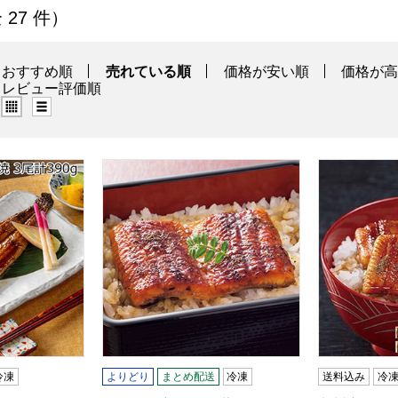
一覧
全 27 件）
おすすめ順
売れている順
価格が安い順
価格が
レビュー評価順
グリッド表示（タイル表示）
リスト表示
蒲焼 3尾計390g【限定100点】【サマーセール】
三河一色産 うなぎ蒲焼 50g×4(L7458)【サク
九州産うなぎ蒲
冷凍
よりどり
まとめ配送
冷凍
送料込み
冷