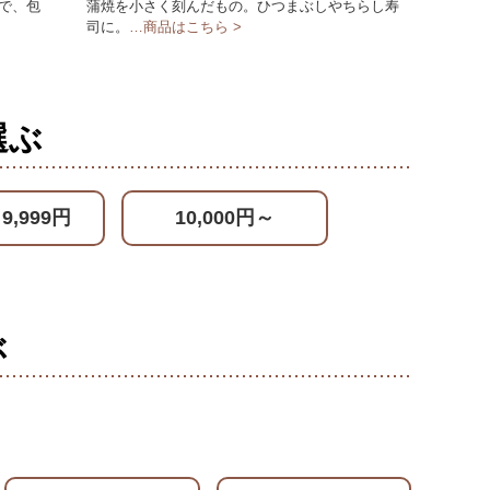
で、包
蒲焼を小さく刻んだもの。ひつまぶしやちらし寿
司に。
…商品はこちら >
選ぶ
～9,999円
10,000円～
ぶ