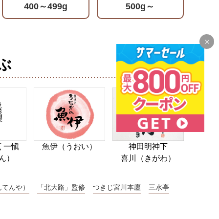
400～499g
500g～
ぶ
 一愼
魚伊（うおい）
神田明神下
ん）
喜川（きがわ）
んてんや）
「北大路」監修
つきじ宮川本廛
三水亭