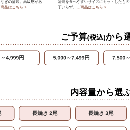
うなぎの蒲焼。高級感があ
蒲焼を食べやすいサイズにカットしたもの
…商品はこちら >
丁いらず。
…商品はこちら >
ご予算
から
(税込)
商品から絞り込むことができます。
～4,999円
5,000～7,499円
7,500
内容量から選
尾
長焼き 2尾
長焼き 3尾