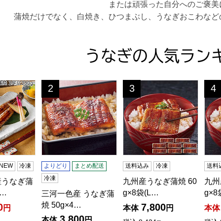
または頑張った自分へのご褒美
蒲焼だけでなく、白焼き、ひつまぶし、うなぎおこわなど
うなぎの人気ラン
産うなぎ蒲焼 3尾計390g【限定100点】【サマーセール】
三河一色産 うなぎ蒲焼 50g×4(L7458)【サクワ】
九州産うなぎ蒲焼 60g×8袋
九州
2
3
4
位
位
位
NEW
冷凍
よりどり
まとめ配送
送料込み
冷凍
送料
冷凍
産うなぎ蒲
九州産うなぎ蒲焼 60
九州
9…
g×8袋(L…
g×
三河一色産 うなぎ蒲
焼 50g×4…
0
7,800
円
本体
円
本体
3,800
本体
円