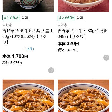
まとめ配送
冷凍
まとめ配送
冷凍
吉野家
吉野家
吉野家 冷凍 牛丼の具 大盛 1
吉野家 ミニ牛丼 80g×1袋 (K
60g×10袋 (L5624)【サク
3482)【サクワ】
ワ】
320
本体
円
点（5点満点中）
4
の評価
（
5件
）
税込
345.
60
円
4,700
本体
円
税込
5,076
円
お気に入りに登録する
吉野家 牛焼肉丼 120g×1袋 (L4506)【サクワ】
吉野家 牛焼肉丼 120g×4袋 (L