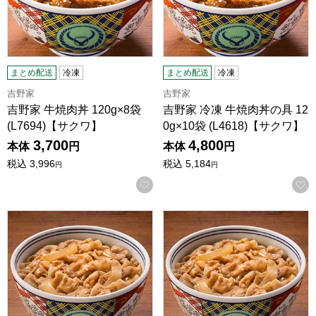
まとめ配送
冷凍
まとめ配送
冷凍
吉野家
吉野家
吉野家 牛焼肉丼 120g×8袋
吉野家 冷凍 牛焼肉丼の具 12
(L7694)【サクワ】
0g×10袋 (L4618)【サクワ】
3,700
4,800
本体
円
本体
円
税込
3,996
税込
5,184
円
円
お気に入りに登録する
吉野家 豚丼 120g×1袋 (L5598)【サクワ】
吉野家 冷凍 豚丼の具 120g×10