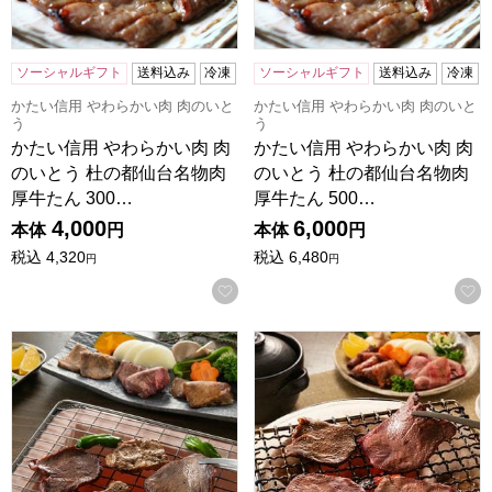
ソーシャルギフト
送料込み
冷凍
ソーシャルギフト
送料込み
冷凍
かたい信用 やわらかい肉 肉のいと
かたい信用 やわらかい肉 肉のいと
う
う
かたい信用 やわらかい肉 肉
かたい信用 やわらかい肉 肉
のいとう 杜の都仙台名物肉
のいとう 杜の都仙台名物肉
厚牛たん 300…
厚牛たん 500…
4,000
6,000
本体
円
本体
円
税込
4,320
税込
6,480
円
円
お気に入りに登録する
味の牛たん喜助 牛たん詰合せ[F-3]【サマーセール】【おい
味の牛たん喜助 牛たん詰合せ[