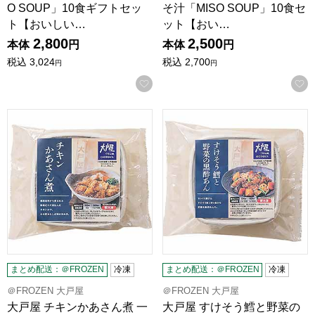
O SOUP」10食ギフトセッ
そ汁「MISO SOUP」10食セ
ト【おいしい…
ット【おい…
2,800
2,500
本体
円
本体
円
税込
3,024
税込
2,700
円
円
お気に入りに登録する
大戸屋 チキンかあさん煮 一人前(251g)【＠FROZEN】
大戸屋 すけそう鱈と野菜の黒酢 
まとめ配送：＠FROZEN
冷凍
まとめ配送：＠FROZEN
冷凍
＠FROZEN 大戸屋
＠FROZEN 大戸屋
大戸屋 チキンかあさん煮 一
大戸屋 すけそう鱈と野菜の