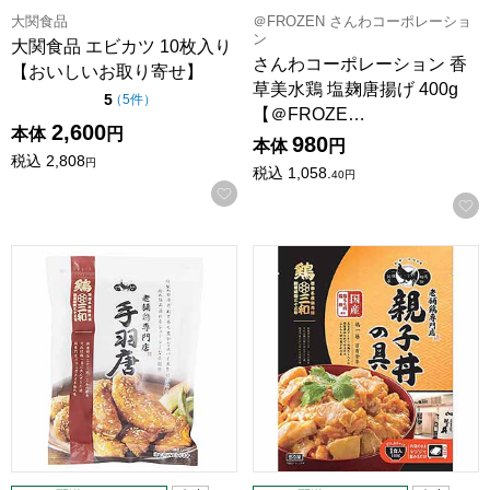
大関食品
＠FROZEN さんわコーポレーショ
ン
大関食品 エビカツ 10枚入り
さんわコーポレーション 香
【おいしいお取り寄せ】
草美水鶏 塩麹唐揚げ 400g
点（5点満点中）
5
の評価
（
5件
）
【＠FROZE…
2,600
本体
円
980
本体
円
税込
2,808
円
税込
1,058.
40
円
お気に入りに登録する
さんわコーポレーション 老舗鶏専門店 手羽唐 313.2g【＠FR
さんわコーポレーション 鶏三和 