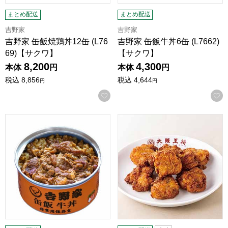
まとめ配送
まとめ配送
吉野家
吉野家
吉野家 缶飯焼鶏丼12缶 (L76
吉野家 缶飯牛丼6缶 (L7662)
69)【サクワ】
【サクワ】
8,200
4,300
本体
円
本体
円
税込
8,856
税込
4,644
円
円
お気に入りに登録する
吉野家 缶飯牛丼12缶 (L7666)【サクワ】
大阪王将 若鶏のから揚げS300g