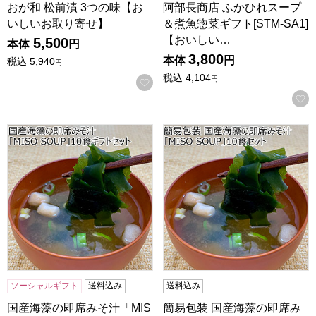
おが和 松前漬 3つの味【お
阿部長商店 ふかひれスープ
いしいお取り寄せ】
＆煮魚惣菜ギフト[STM-SA1]
【おいしい…
5,500
本体
円
3,800
本体
円
税込
5,940
円
税込
4,104
円
お気に入りに登録する
国産海藻の即席みそ汁「MISO SOUP」10食ギフトセット
簡易包装 国産海藻の即席みそ汁
ソーシャルギフト
送料込み
送料込み
国産海藻の即席みそ汁「MIS
簡易包装 国産海藻の即席み