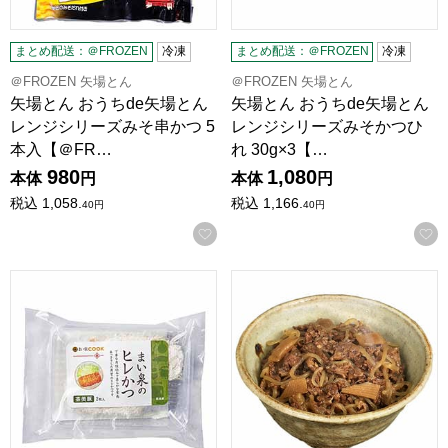
まとめ配送：＠FROZEN
冷凍
まとめ配送：＠FROZEN
冷凍
＠FROZEN 矢場とん
＠FROZEN 矢場とん
矢場とん おうちde矢場とん
矢場とん おうちde矢場とん
レンジシリーズみそ串かつ 5
レンジシリーズみそかつひ
本入【＠FR…
れ 30g×3【…
980
1,080
本体
円
本体
円
税込
1,058.
税込
1,166.
40
円
40
円
お気に入りに登録する
井筒まい泉 まい泉の茶美豚ヒレかつ 170g【＠FROZEN】
かたい信用 やわらかい肉 肉の