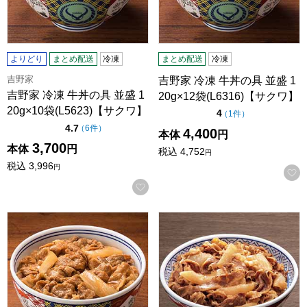
よりどり
まとめ配送
冷凍
まとめ配送
冷凍
吉野家
吉野家 冷凍 牛丼の具 並盛 1
吉野家 冷凍 牛丼の具 並盛 1
20g×12袋(L6316)【サクワ】
20g×10袋(L5623)【サクワ】
点（5点満点中）
4
の評価
（
1件
）
点（5点満点中）
4.7
の評価
（
6件
）
4,400
本体
円
3,700
本体
円
税込
4,752
円
税込
3,996
円
お気に入りに登録する
吉野家 冷凍 牛丼の具 並盛 120g×30袋(L6375)【サクワ】
吉野家 牛丼大盛 160g×1袋 (L