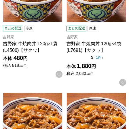
まとめ配送
冷凍
まとめ配送
冷凍
吉野家
吉野家
吉野家 牛焼肉丼 120g×1袋
吉野家 牛焼肉丼 120g×4袋
(L4506)【サクワ】
(L7691)【サクワ】
480
点（5点満点中）
5
の評価
（
1件
）
本体
円
1,880
税込
518.
本体
円
40
円
税込
2,030.
お気に入りに登録する
40
円
吉野家 牛焼肉丼 120g×8袋 (L7694)【サクワ】
吉野家 冷凍 牛焼肉丼の具 120g