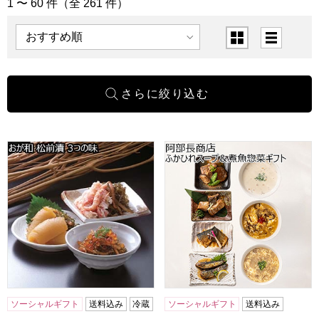
1 〜 60 件（全 261 件）
「和惣菜」の商品一覧
表示順
表示切替
おが和 松前漬 3つの味【おいしいお取り寄せ】
阿部長商店 ふかひれスープ＆煮
ソーシャルギフト
送料込み
冷蔵
ソーシャルギフト
送料込み