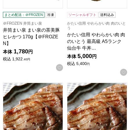
まとめ配送：＠FROZEN
冷凍
ソーシャルギフト
送料込み
＠FROZEN 井筒まい泉
かたい信用 やわらかい肉 肉のいと
う
井筒まい泉 まい泉の茶美豚
かたい信用 やわらかい肉 肉
ヒレかつ 170g【＠FROZE
のいとう 最高級 A5ランク
N】
仙台牛 牛丼…
1,780
本体
円
5,000
本体
円
税込
1,922.
40
円
税込
5,400
円
お気に入りに登録する
かたい信用 やわらかい肉 肉のいとう 杜の都仙台名物肉厚牛た
かたい信用 やわらかい肉 肉の