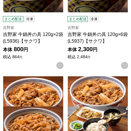
まとめ配送
冷凍
まとめ配送
冷凍
吉野家
吉野家
吉野家 牛鍋丼の具 120g×2袋
吉野家 牛鍋丼の具 120g×6袋
(L5936)【サクワ】
(L5937)【サクワ】
800
2,300
本体
円
本体
円
税込
864
税込
2,484
円
円
お気に入りに登録する
吉野家 牛豚丼セット(吉野家牛丼・吉野家豚丼)各5袋 計10袋 (L
吉野家 牛とろろセット (L768