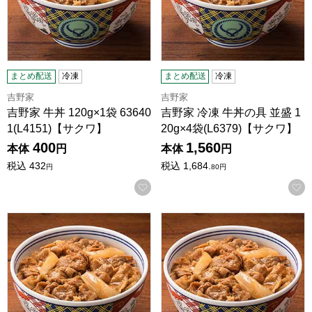
まとめ配送
冷凍
まとめ配送
冷凍
吉野家
吉野家
吉野家 牛丼 120g×1袋 63640
吉野家 冷凍 牛丼の具 並盛 1
1(L4151)【サクワ】
20g×4袋(L6379)【サクワ】
400
1,560
本体
円
本体
円
税込
432
税込
1,684.
円
80
円
お気に入りに登録する
吉野家 冷凍 牛丼の具 並盛 120g×10袋(L5623)【サクワ】
吉野家 冷凍 牛丼の具 並盛 120