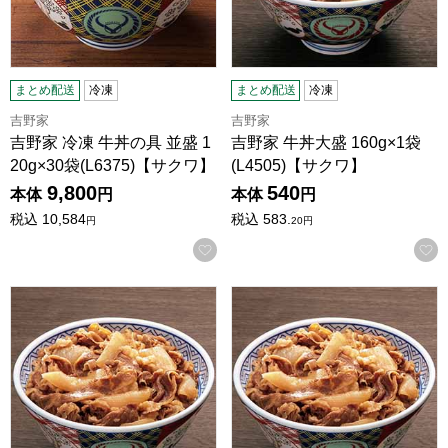
まとめ配送
冷凍
まとめ配送
冷凍
吉野家
吉野家
吉野家 冷凍 牛丼の具 並盛 1
吉野家 牛丼大盛 160g×1袋
20g×30袋(L6375)【サクワ】
(L4505)【サクワ】
9,800
540
本体
円
本体
円
税込
10,584
税込
583.
円
20
円
お気に入りに登録する
吉野家 牛丼大盛 160g×4袋 (L7690)【サクワ】
吉野家 牛丼大盛 160g×8袋 (L