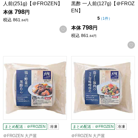
人前(251g)【＠FROZEN】
黒酢 一人前(127g)【＠FROZ
EN】
798
本体
円
点（5点満点中）
5
の評価
（
1件
）
税込
861.
84
円
798
本体
円
お気に入りに登録する
税込
861.
84
円
大戸屋 鶏と野菜の黒酢あん 一人前(189g)【＠FROZEN】
大戸屋 茄子と豚肉のコク旨味噌 
まとめ配送：＠FROZEN
冷凍
まとめ配送：＠FROZEN
冷凍
＠FROZEN 大戸屋
＠FROZEN 大戸屋