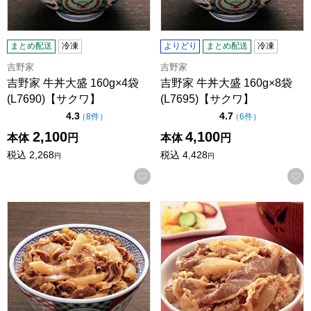
まとめ配送
冷凍
よりどり
まとめ配送
冷凍
吉野家
吉野家
吉野家 牛丼大盛 160g×4袋
吉野家 牛丼大盛 160g×8袋
(L7690)【サクワ】
(L7695)【サクワ】
点（5点満点中）
点（5点満点中）
4.3
4.7
の評価
の評価
（
8件
）
（
6件
）
2,100
4,100
本体
円
本体
円
税込
2,268
税込
4,428
円
円
お気に入りに登録する
吉野家 冷凍 牛丼の具 大盛 160g×10袋 (L5624)【サクワ】
吉野家 ミニ牛丼 80g×1袋 (K