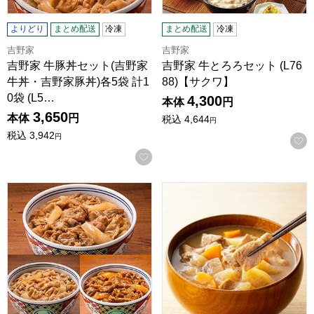
よりどり
まとめ配送
冷凍
まとめ配送
冷凍
吉野家
吉野家
吉野家 牛豚丼セット(吉野家
吉野家 牛とろろセット (L76
牛丼・吉野家豚丼)各5袋 計1
88)【サクワ】
0袋 (L5…
4,300
本体
円
3,650
本体
円
税込
4,644
円
税込
3,942
円
お気に入りに登録する
吉野家 3種セット(L6700)【サクワ】
吉野家 レトルトとん汁5袋 (L7