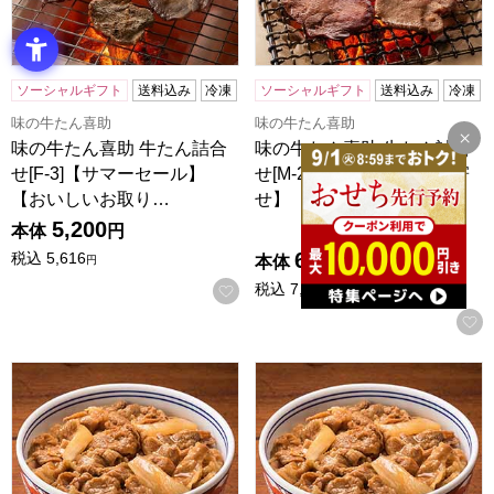
ソーシャルギフト
送料込み
冷凍
ソーシャルギフト
送料込み
冷凍
味の牛たん喜助
味の牛たん喜助
味の牛たん喜助 牛たん詰合
味の牛たん喜助 牛たん詰合
せ[F-3]【サマーセール】
せ[M-2]【おいしいお取り寄
【おいしいお取り…
せ】
5,200
点（5点満点中）
5
の評価
（
1件
）
本体
円
6,700
税込
5,616
本体
円
円
税込
7,236
お気に入りに登録する
円
吉野家 牛丼 120g×1袋 636401(L4151)【サクワ】
吉野家 冷凍 牛丼の具 並盛 120