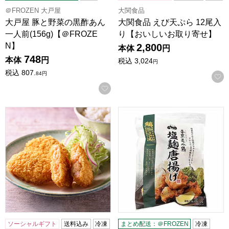
＠FROZEN 大戸屋
大関食品
大戸屋 豚と野菜の黒酢あん
大関食品 えび天ぷら 12尾入
一人前(156g)【＠FROZE
り【おいしいお取り寄せ】
N】
2,800
本体
円
748
本体
円
税込
3,024
円
税込
807.
84
円
お気に入りに登録する
大関食品 エビカツ 10枚入り【おいしいお取り寄せ】
さんわコーポレーション 香草美水
ソーシャルギフト
送料込み
冷凍
まとめ配送：＠FROZEN
冷凍