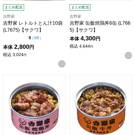
まとめ配送
まとめ配送
吉野家
吉野家
吉野家 レトルトとん汁10袋
吉野家 缶飯焼鶏丼6缶 (L766
(L7675)【サクワ】
5)【サクワ】
4,300
点（5点満点中）
5
の評価
（
3件
）
本体
円
2,800
税込
4,644
本体
円
円
税込
3,024
円
お気に入りに登録する
吉野家 缶飯焼鶏丼12缶 (L7669)【サクワ】
吉野家 缶飯牛丼6缶 (L7662