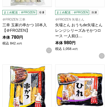
まとめ配送：＠FROZEN
冷凍
まとめ配送：＠FROZEN
冷凍
＠FROZEN 三幸
＠FROZEN 矢場とん
三幸 玉家の串かつ 10本入
矢場とん おうちde矢場とん
【＠FROZEN】
レンジシリーズみそかつロ
ース 一人前(1…
780
本体
円
980
本体
円
税込
842.
40
円
税込
1,058.
40
円
お気に入りに登録する
矢場とん おうちde矢場とん レンジシリーズみそ串かつ 5本入
矢場とん おうちde矢場とん レ