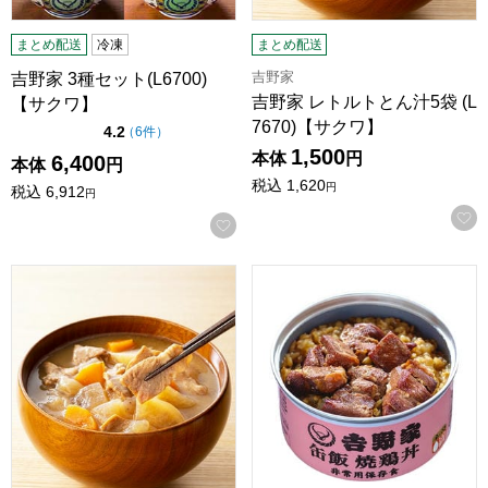
まとめ配送
冷凍
まとめ配送
吉野家
吉野家 3種セット(L6700)
吉野家 レトルトとん汁5袋 (L
【サクワ】
7670)【サクワ】
点（5点満点中）
4.2
の評価
（
6件
）
1,500
本体
円
6,400
本体
円
税込
1,620
円
税込
6,912
円
お気に入りに登録する
吉野家 レトルトとん汁10袋 (L7675)【サクワ】
吉野家 缶飯焼鶏丼6缶 (L766