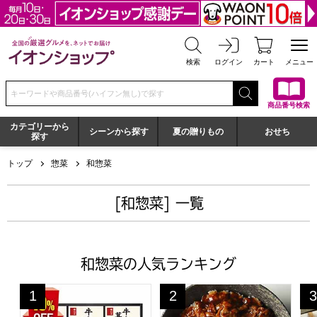
全国の厳選グルメを、ネットでお届け イオンショップ
検索
ログイン
カート
メニュー
検索キーワードまたは商品番号を入力してください
商品番号検索
カテゴリーから
シーンから探す
夏の贈りもの
おせち
探す
トップ
惣菜
和惣菜
[和惣菜] 一覧
和惣菜の人気ランキング
柿安 料亭しぐれ煮詰合せ【夏の贈りもの・お中元】[HW30
【アウトレット】炙り牛カルビ丼の
和
1
2
3
位
位
位