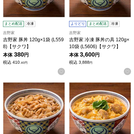
まとめ配送
冷凍
よりどり
まとめ配送
冷凍
吉野家
吉野家
吉野家 豚丼 120g×1袋 (L559
吉野家 冷凍 豚丼の具 120g×
8)【サクワ】
10袋 (L5606)【サクワ】
380
3,600
本体
円
本体
円
税込
410.
税込
3,888
40
円
円
お気に入りに登録する
吉野家 豚丼 120g×5袋 (L7693)【サクワ】
吉野家 親子丼 120g×2袋 (L4