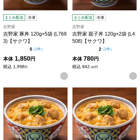
まとめ配送
冷凍
まとめ配送
冷凍
吉野家
吉野家
吉野家 豚丼 120g×5袋 (L769
吉野家 親子丼 120g×2袋 (L4
3)【サクワ】
508)【サクワ】
点（5点満点中）
点（5点満点中）
5
2
の評価
の評価
（
1件
）
（
1件
）
1,850
780
本体
円
本体
円
税込
1,998
税込
842.
円
40
円
お気に入りに登録する
吉野家 冷凍 親子丼の具 120g×10袋 (L4621)【サクワ】
吉野家 親子丼 120g×6袋 (L7