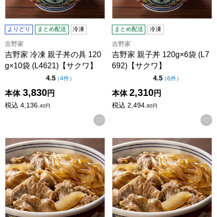
よりどり
まとめ配送
冷凍
まとめ配送
冷凍
吉野家
吉野家
吉野家 冷凍 親子丼の具 120
吉野家 親子丼 120g×6袋 (L7
g×10袋 (L4621)【サクワ】
692)【サクワ】
点（5点満点中）
点（5点満点中）
4.5
4.5
の評価
の評価
（
4件
）
（
6件
）
3,830
2,310
本体
円
本体
円
税込
4,136.
税込
2,494.
40
円
80
円
お気に入りに登録する
吉野家 牛鍋丼の具 120g×2袋(L5936)【サクワ】
吉野家 牛鍋丼の具 120g×6袋(