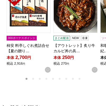
300ボーナスポイント
まとめ配送
NEW
冷凍
ソ
柿安 料亭しぐれ煮詰合せ
【アウトレット】炙り牛
和歌
【夏の贈り…
カルビ丼の具…
紀
2,700
250
本体
円
本体
円
本
税込
2,916
税込
270
税
円
円
お気に入りに登録する
お気