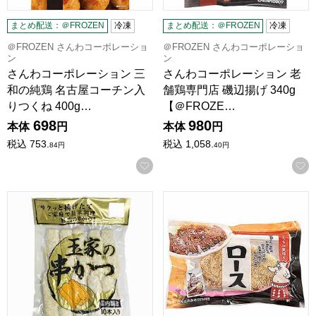
まとめ配送：＠FROZEN
冷凍
まとめ配送：＠FROZEN
冷凍
＠FROZEN さんわコーポレーショ
＠FROZEN さんわコーポレーショ
ン
ン
さんわコーポレーション 三
さんわコーポレーション 老
和の純鶏 名古屋コーチン入
舗鶏専門店 磯辺揚げ 340g
りつくね 400g…
【＠FROZE…
698
980
本体
円
本体
円
税込
753.
税込
1,058.
84
円
40
円
お気に入りに登録する
三幸 玉家の串かつ 10本入【＠FROZEN】
矢場とん おうちde矢場とん レ