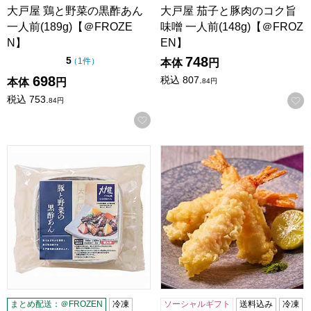
大戸屋 鶏と野菜の黒酢あん
大戸屋 茄子と豚肉のコク旨
一人前(189g)【＠FROZE
味噌 一人前(148g)【＠FROZ
N】
EN】
748
点（5点満点中）
5
の評価
（
1件
）
本体
円
698
税込
807.
本体
円
84
円
税込
753.
84
円
お気に入りに登録する
大戸屋 豚と野菜の黒酢あん 一人前(156g)【＠FROZEN】
大関食品 えび天ぷら 12尾
まとめ配送：＠FROZEN
冷凍
ソーシャルギフト
送料込み
冷凍