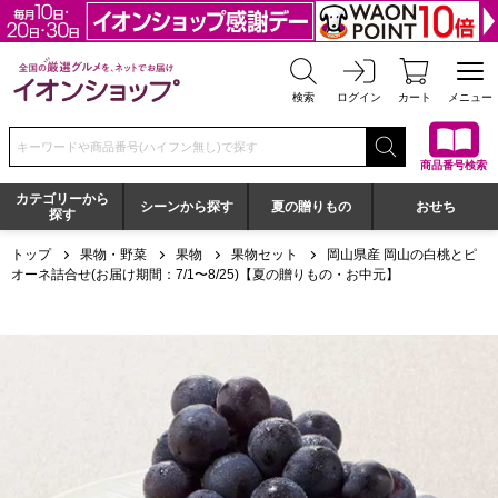
全国の厳選グルメを、ネットでお届け イオンショップ
検索
ログイン
カート
メニュー
検索キーワードまたは商品番号を入力してください
商品番号検索
カテゴリーから
シーンから探す
夏の贈りもの
おせち
探す
トップ
果物・野菜
果物
果物セット
岡山県産 岡山の白桃とピ
オーネ詰合せ(お届け期間：7/1〜8/25)【夏の贈りもの・お中元】
岡山県産 岡山の白桃とピオーネ詰合せ(お届け期間：7/1〜8/2