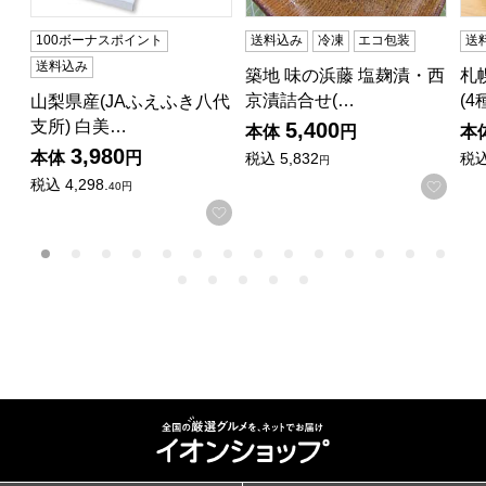
100ボーナスポイント
送料込み
冷凍
エコ包装
送
送料込み
築地 味の浜藤 塩麹漬・西
札
京漬詰合せ(…
(4
山梨県産(JAふえふき八代
支所) 白美…
5,400
本体
円
本
3,980
本体
円
税込
5,832
税
円
税込
4,298.
お気
40円
お気に入りに登録する