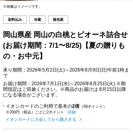
※画像はイメージです。
送料込み
冷蔵
無包装
岡山県産 岡山の白桃とピオーネ詰合せ
(お届け期間：7/1〜8/25)【夏の贈りも
の・お中元】
承り期間：2026年5月2日(土)～2026年8月9日(日)午前1時ま
で
お届け期間：2026年7月1日(水)～2026年8月25日(火) ※期
間指定はご容赦ください。※商品のお届けは 8月15日以降
になる場合がございます。
イオンカードのご利用で基本の
2倍
（58ポイント）
イオンカードのご利用でたまるポイ
はこちら
詳細
※200円（税込）ごとに2ポイント
イオンカードに入会してから購入する