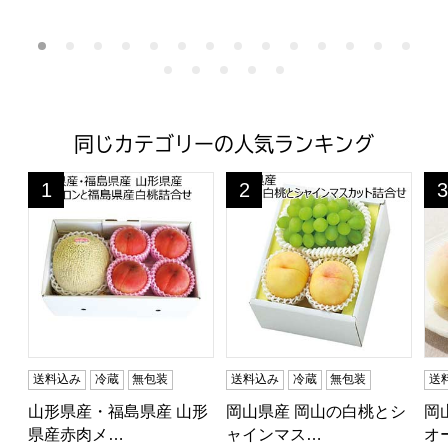
同じカテゴリーの人気ランキング
山形県産・福島県産 山形県産赤肉メロンと福島県産白桃詰合せ
岡山県産 岡山の白桃とシャイン
岡
1
2
3
位
位
位
送料込み
冷蔵
無包装
送料込み
冷蔵
無包装
送
山形県産・福島県産 山形
岡山県産 岡山の白桃とシ
岡
県産赤肉メ…
ャインマス…
オ