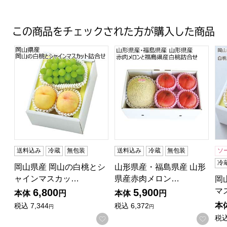
この商品をチェックされた方が購入した商品
岡山県産 岡山の白桃とシャインマスカット詰合せ(お届け期間
山形県産・福島県産 山形県産赤
岡
送料込み
冷蔵
無包装
送料込み
冷蔵
無包装
ソ
冷
岡山県産 岡山の白桃とシ
山形県産・福島県産 山形
ャインマスカッ…
県産赤肉メロン…
岡
マ
6,800
5,900
本体
円
本体
円
本
税込
7,344
税込
6,372
円
円
税
お気に入りに登録する
お気