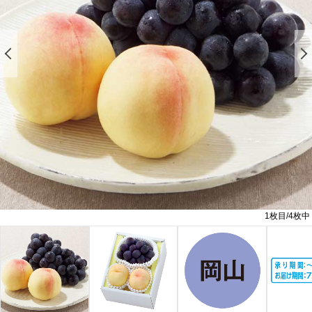
前の画像を表示する
1
枚目/
4
枚中