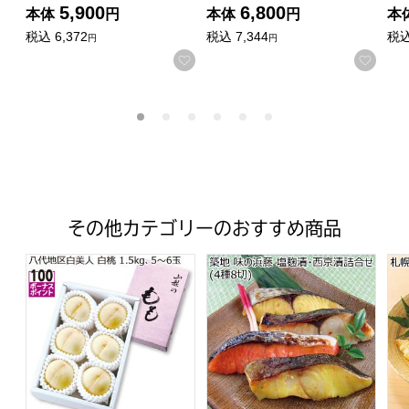
5,900
6,800
本体
円
本体
円
本
税込
6,372
税込
7,344
税
円
円
お気に入りに登録する
お気
その他カテゴリーのおすすめ商品
山梨県産(JAふえふき八代支所) 白美人 白桃 1.5kg5〜6玉【お
築地 味の浜藤 塩麹漬・西京漬
札