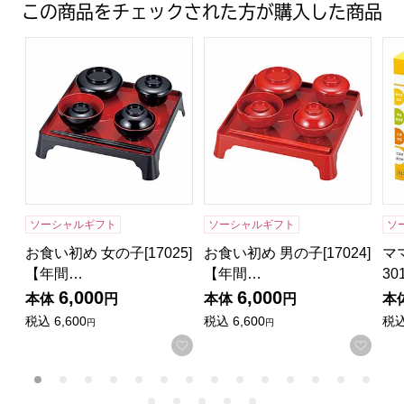
この商品をチェックされた方が購入した商品
お食い初め 女の子[17025]【年間ギフト】
お食い初め 男の子[17024]【
マ
ソーシャルギフト
ソーシャルギフト
ソ
お食い初め 女の子[17025]
お食い初め 男の子[17024]
マ
【年間…
【年間…
30
6,000
6,000
本体
円
本体
円
本
税込
6,600
税込
6,600
税
円
円
お気に入りに登録する
お気