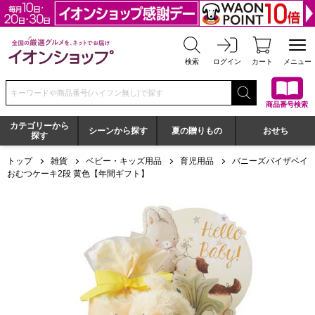
全国の厳選グルメを、ネットでお届け イオンショップ
検索
ログイン
カート
メニュー
検索キーワードまたは商品番号を入力してください
商品番号検索
カテゴリーから
シーンから探す
夏の贈りもの
おせち
探す
トップ
雑貨
ベビー・キッズ用品
育児用品
バニーズバイザベイ
おむつケーキ2段 黄色【年間ギフト】
バニーズバイザベイおむつケーキ2段 黄色【年間ギフト】