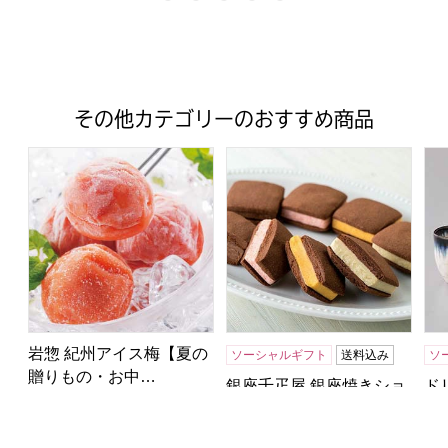
その他カテゴリーのおすすめ商品
岩惣 紀州アイス梅【夏の贈りもの・お中元】[IICE-C9]
銀座千疋屋 銀座焼きショコラサブ
ド
岩惣 紀州アイス梅【夏の
ソーシャルギフト
送料込み
ソ
贈りもの・お中…
銀座千疋屋 銀座焼きショ
ド
3,000
本体
円
コラサブレ 1…
(木
税込
3,240
4,200
円
本体
円
本