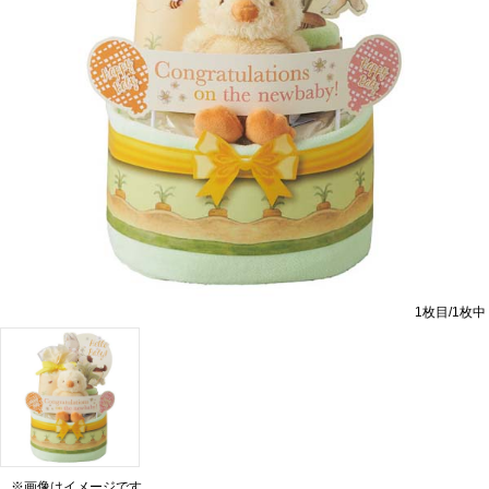
1
枚目/
1
枚中
※画像はイメージです。