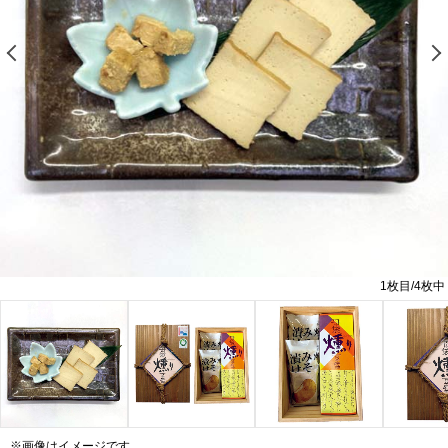
前の画像を表示する
1
枚目/
4
枚中
※画像はイメージです。