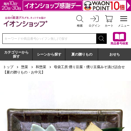
全国の厳選グルメを、ネットでお届け イオンショップ
検索
ログイン
カート
メニュー
検索キーワードまたは商品番号を入力してください
商品番号検索
カテゴリーから
シーンから探す
夏の贈りもの
おせち
探す
トップ
惣菜
和惣菜
母袋工房 燻り豆腐・燻り豆腐みそ漬け詰合せ
【夏の贈りもの・お中元】
母袋工房 燻り豆腐・燻り豆腐みそ漬け詰合せ【夏の贈りもの