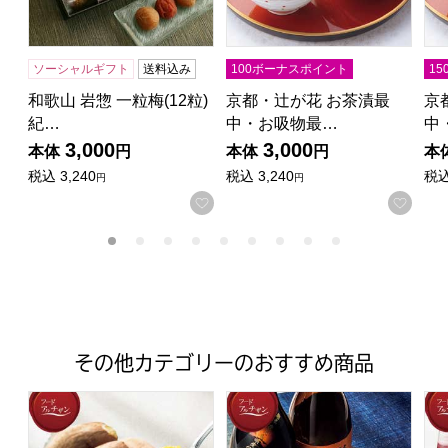
ソーシャルギフト
送料込み
100ボーナスポイント
1
和歌山 岩惣 一粒梅(12粒)
京都・辻が花 お茶漬最
京
紀…
中・お吸物最…
中
3,000
3,000
本体
円
本体
円
本
税込
3,240
税込
3,240
税
円
円
お気に入りに登録する
お気
その他カテゴリーのおすすめ商品
鹿児島県種子島産 安納いもの冷凍焼き芋【夏の贈りもの
鹿児島酒造 種子島安納紅・鹿
岩