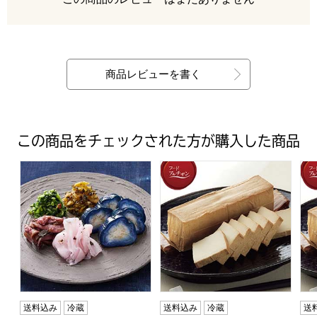
最新の商品レビュー
商品レビューを書く
この商品をチェックされた方が購入した商品
【まるたけ】漬物セット(梅千味梅暦・壬生菜浅漬け・本しば
母袋工房 母袋燻り豆腐 6枚入
母
送料込み
冷蔵
送料込み
冷蔵
送