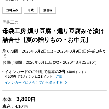
送料込み
冷蔵
無包装
母袋工房
母袋工房 燻り豆腐・燻り豆腐みそ漬け
詰合せ【夏の贈りもの・お中元】
承り期間：2026年5月2日(土)～2026年8月9日(日)午前1時ま
で
お届け期間：2026年6月11日(木)～2026年8月25日(火)
イオンカードのご利用で基本の
2倍
（40ポイント）
イオンカードのご利用でたまるポイ
はこちら
詳細
※200円（税込）ごとに2ポイント
イオンカードに入会してから購入する
3,800
本体：
円
税込：
4,104
円