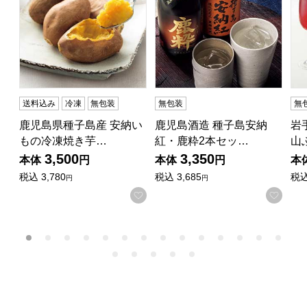
送料込み
冷凍
無包装
無包装
無
鹿児島県種子島産 安納い
鹿児島酒造 種子島安納
岩
もの冷凍焼き芋…
紅・鹿粋2本セッ…
山
3,500
3,350
本体
円
本体
円
本
税込
3,780
税込
3,685
税
円
円
お気に入りに登録する
お気