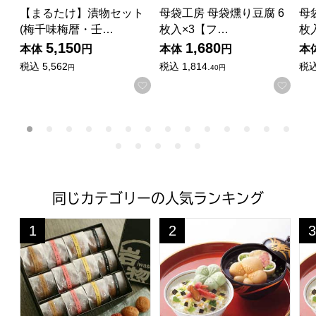
【まるたけ】漬物セット
母袋工房 母袋燻り豆腐 6
母
(梅千味梅暦・壬…
枚入×3【フ…
枚
5,150
1,680
本体
円
本体
円
本
税込
5,562
税込
1,814.
税
円
40円
お気に入りに登録する
お気
同じカテゴリーの人気ランキング
和歌山 岩惣 一粒梅(12粒) 紀州南高梅A級特選梅使用 12粒
京都・辻が花 お茶漬最中・お吸
京
1
2
3
位
位
位