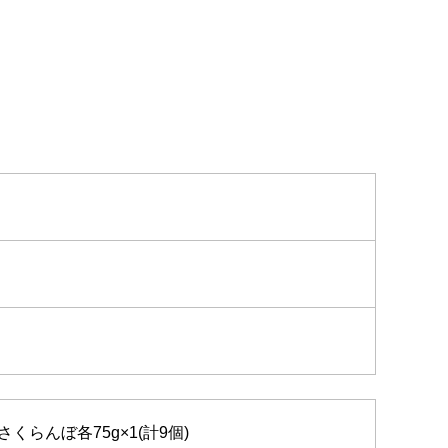
らんぼ各75g×1(計9個)