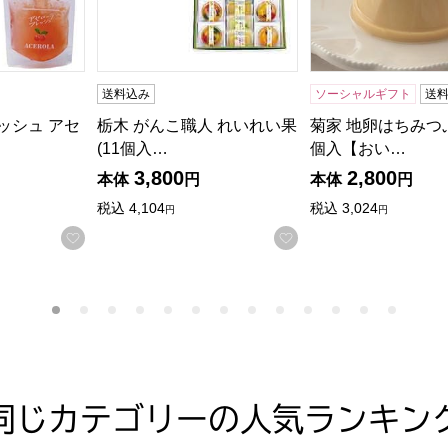
送料込み
ソーシャルギフト
送
ッシュ アセ
栃木 がんこ職人 れいれい果
菊家 地卵はちみつぷ
(11個入…
個入【おい…
3,800
2,800
本体
円
本体
円
する
税込
4,104
税込
3,024
円
円
お気に入りに登録する
お気に入りに登録す
同じカテゴリーの人気ランキン