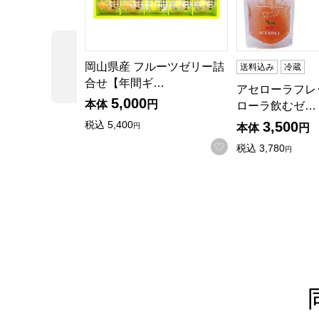
前の商品
岡山県産 フルーツゼリー詰
送料込み
冷蔵
合せ【年間ギ…
アセローラフレ
5,000
本体
円
ローラ飲むゼ…
3,500
税込
5,400
本体
円
円
お気に入りに登録
税込
3,780
円