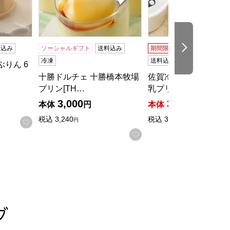
次の商品
料込み
ソーシャルギフト
送料込み
期間限定
ソーシャルギフ
冷凍
送料込み
りん 6
十勝ドルチェ 十勝橋本牧場
佐賀冷凍食品 くまモ
プリン[TH…
乳プリン 2…
3,000
3,200
本体
円
本体
円
税込
3,240
税込
3,456
円
円
る
お気に入りに登録する
お気に入りに登録する
グ