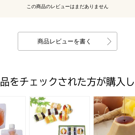
レビュー
この商品のレビューはまだありません
商品レビューを書く
品をチェックされた方が購入し
】
シュ アセローラ飲むゼリー 130g×8【フードアルチザン】
栃木 がんこ職人 れいれい果(11個入)【お届け期間
菊家 地卵はちみつ