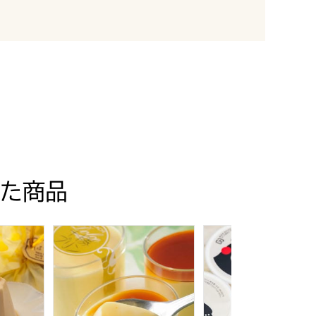
た商品
:7月1日〜9月10日】【KN】
ぷりん 6個入【おいしいお取り寄せ】
十勝ドルチェ 十勝橋本牧場プリン[THBP-7]【お
佐賀冷凍食品 くまモ