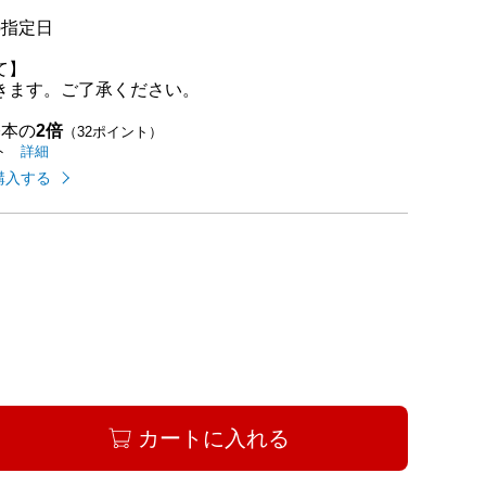
の指定日
て】
きます。ご了承ください。
基本の
2倍
（32ポイント）
イオンカードのご利用でたまるポイントの
はこちら
詳細
ト
購入する
カートに入れる