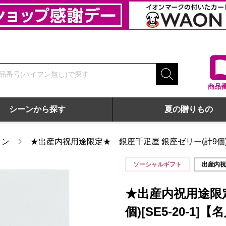
商品
シーンから探す
夏の贈りもの
リン
★出産内祝用途限定★ 銀座千疋屋 銀座ゼリー(計9個)[
0-1]【名入れ】【年間ギフト】
ソーシャルギフト
出産内
★出産内祝用途限
個)[SE5-20-