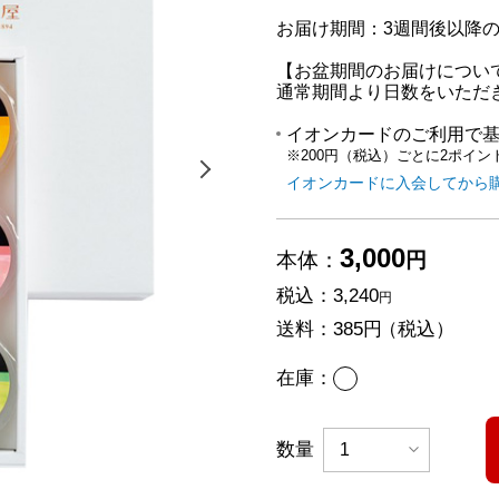
お届け期間：3週間後以降
【お盆期間のお届けについ
通常期間より日数をいただ
イオンカードのご利用で
※200円（税込）ごとに2ポイン
次の画像を表示する
イオンカードに入会してから
3,000
本体：
円
税込：
3,240
円
送料：
385円
（税込）
あり
在庫：
数量