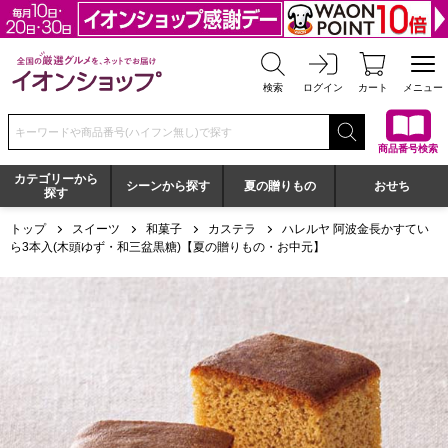
全国の厳選グルメを、ネットでお届け イオンショップ
検索
ログイン
カート
メニュー
検索キーワードまたは商品番号を入力してください
商品番号検索
カテゴリーから
シーンから探す
夏の贈りもの
おせち
探す
トップ
スイーツ
和菓子
カステラ
ハレルヤ 阿波金長かすてい
ら3本入(木頭ゆず・和三盆黒糖)【夏の贈りもの・お中元】
ハレルヤ 阿波金長かすていら3本入(木頭ゆず・和三盆黒糖)