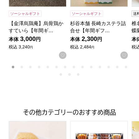
ソーシャルギフト
ソーシャルギフト
送
【金澤烏鶏庵】烏骨鶏か
杉谷本舗 長崎カステラ詰
椎
すていら【年間ギ…
合せ【年間ギフ…
蝶
3,000
2,300
本体
円
本体
円
本
税込
3,240
税込
2,484
税
円
円
お気に入りに登録する
お気
その他カテゴリーのおすすめ商品
【村上】黒糖ふくさ餅 8個 (L5404)【サクワ】【直送】
ファクトリーシン エクセレントク
志