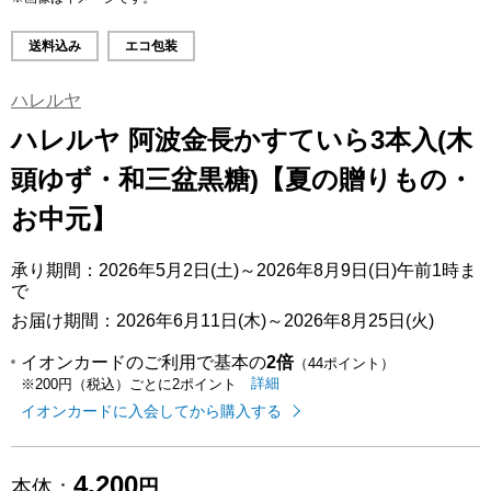
送料込み
エコ包装
ハレルヤ
ハレルヤ 阿波金長かすていら3本入(木
頭ゆず・和三盆黒糖)【夏の贈りもの・
お中元】
承り期間：2026年5月2日(土)～2026年8月9日(日)午前1時ま
で
お届け期間：2026年6月11日(木)～2026年8月25日(火)
イオンカードのご利用で基本の
2倍
（44ポイント）
イオンカードのご利用でたまるポイ
はこちら
詳細
※200円（税込）ごとに2ポイント
イオンカードに入会してから購入する
4,200
本体：
円