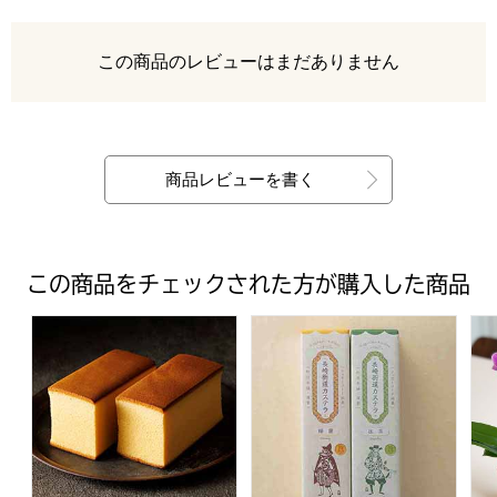
レビュー
この商品のレビューはまだありません
最新の商品レビュー
商品レビューを書く
この商品をチェックされた方が購入した商品
【金澤烏鶏庵】烏骨鶏かすていら【年間ギフト】
杉谷本舗 長崎カステラ詰合せ
椎