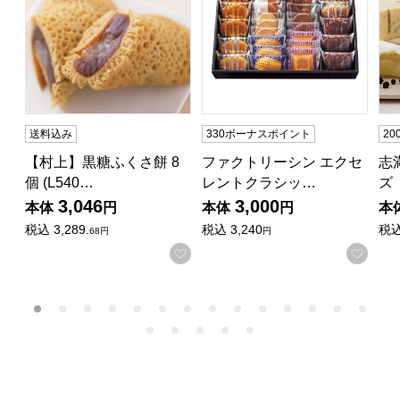
送料込み
330ボーナスポイント
2
【村上】黒糖ふくさ餅 8
ファクトリーシン エクセ
志
個 (L540…
レントクラシッ…
ズ
3,046
3,000
本体
円
本体
円
本
税込
3,289.
税込
3,240
税
68円
円
お気に入りに登録する
お気