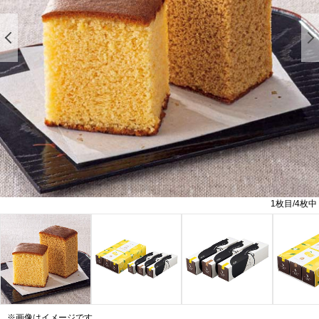
前の画像を表示する
1
枚目/
4
枚中
※画像はイメージです。