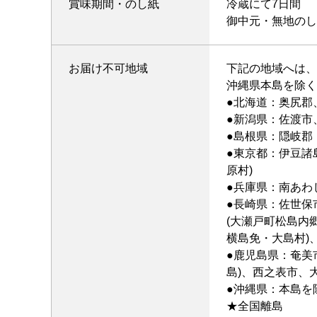
賞味期間・のし紙
冷蔵にて7日間
御中元・無地のし
お届け不可地域
下記の地域へは、
沖縄県本島を除く
●北海道：奥尻郡
●新潟県：佐渡市
●島根県：隠岐郡
●東京都：伊豆諸
原村)
●兵庫県：南あわじ
●長崎県：佐世保
(大瀬戸町松島内
横島免・大島村)
●鹿児島県：奄美
島)、西之表市、
●沖縄県：本島を
★全国離島