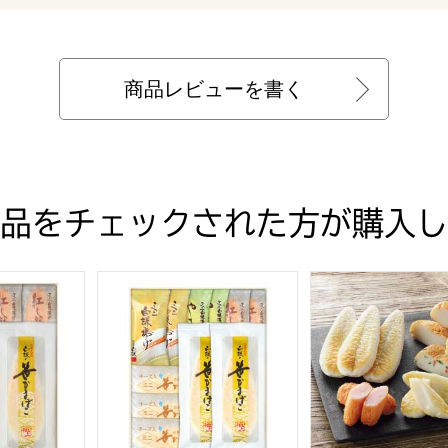
商品レビューを書く
品をチェックされた方が購入し
CT-27]
笹かまぼこ詰合せ【夏の贈りもの・お中元】[JU-01]
白謙かまぼこ店 笹かまぼこ詰合せ【夏の贈りもの・お
白謙かまぼこ店 笹