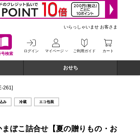
いらっしゃいませ お客さま
ログイン
マイページ
ご利用ガイド
カート
番号検索
おせち
261]
込み
冷蔵
エコ包装
笹かまぼこ詰合せ【夏の贈りもの・お