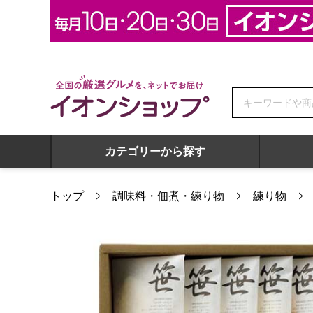
全国の厳選グルメを、ネットでお届け イオンショップ
カテゴリーから探す
トップ
調味料・佃煮・練り物
練り物
蒲鉾本舗 高政 笹かまぼこ詰合せ【夏の贈りもの・お中元】[AE-2