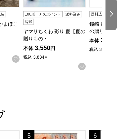
次の商品
包装
100ボーナスポイント
送料込み
送料込み
冷蔵
エコ包装
冷蔵
かまぼこ
鐘崎 笹かまぼこ詰合
の贈りもの・…
ヤマサちくわ 彩り 夏【夏の
贈りもの・…
3,100
本体
円
3,550
本体
円
税込
3,348
円
税込
3,834
円
る
お気に入りに登録する
お気に入りに登録する
グ
中元】[JU-02]
こ詰合せ (阿部の笹かまぼこ×5、チーズボール×3、菜ころん×5
白謙かまぼこ店 笹かまぼこ詰合せ [AN-1]【おいし
馬上かまぼこ店 笹かま
5
6
位
位