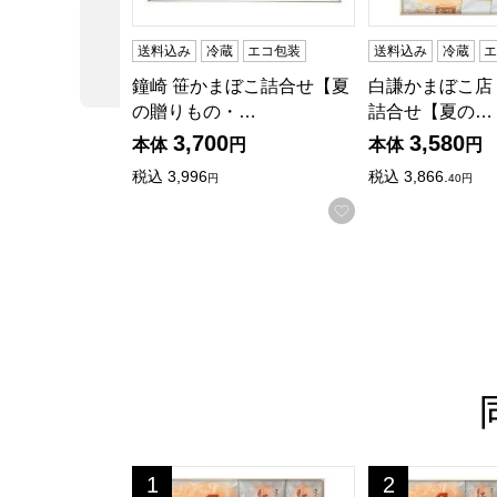
前の商品
送料込み
冷蔵
エコ包装
送料込み
冷蔵
鐘崎 笹かまぼこ詰合せ【夏
白謙かまぼこ店
の贈りもの・…
詰合せ【夏の…
3,700
3,580
本体
円
本体
円
税込
3,996
税込
3,866.
円
40円
お気に入りに登録
白謙かまぼこ店 笹かまぼこ詰合せ【夏の贈りもの
白謙かまぼこ店 
1
2
位
位