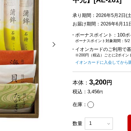
承り期間：2026年5月2日(土
お届け期間：2026年6月11日(
ボーナスポイント：
100
ボーナスポイント対象期間：
5/2
次の画像を表示する
イオンカードのご利用で
※200円（税込）ごとに2ポイン
イオンカードに入会してから
3,200
本体：
円
税込：
3,456
円
あり
在庫：
数量