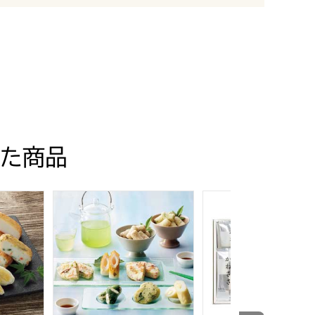
た商品
中元】[JU-00]
かまぼこ詰合せ【夏の贈りもの・お中元】[JU-02]
ヤマサちくわ 彩り 夏【夏の贈りもの・お中元】[B]
鐘崎 笹かまぼこ詰合せ