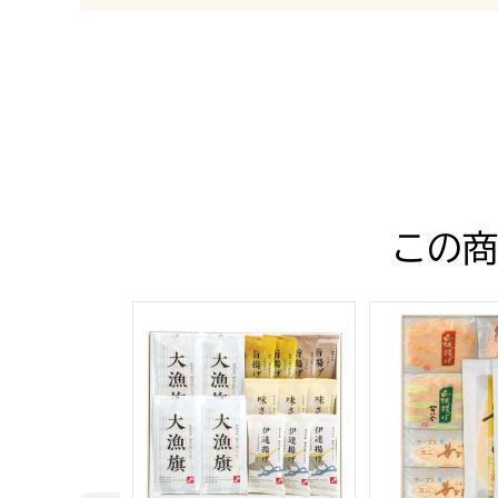
最新の商品レビュー
この商
鐘崎 笹かまぼこ詰合せ【夏の贈りもの・お中元】[
白謙かまぼこ店 