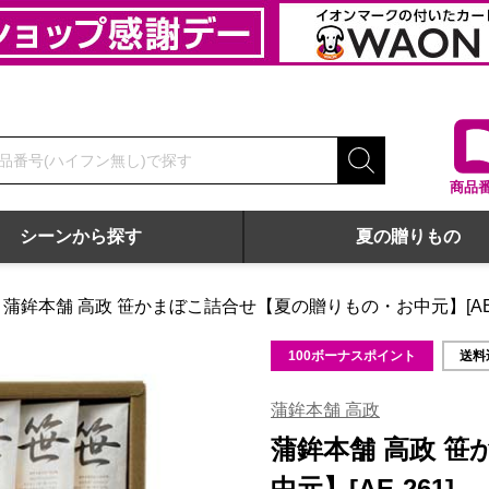
商品
シーンから探す
夏の贈りもの
蒲鉾本舗 高政 笹かまぼこ詰合せ【夏の贈りもの・お中元】[AE-
61]
100ボーナスポイント
送料
蒲鉾本舗 高政
蒲鉾本舗 高政 
中元】[AE-261]