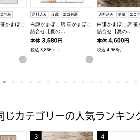
エコ包装
送料込み
冷蔵
エコ包装
送料込み
冷蔵
エコ
 笹かまぼこ
白謙かまぼこ店 笹かまぼこ
白謙かまぼこ店 笹
詰合せ【夏の…
詰合せ【夏の…
3,580
4,600
本体
円
本体
円
税込
3,866.
税込
4,968
40円
円
する
お気に入りに登録する
お気に入りに登録す
同じカテゴリーの人気ランキン
・お中元】[JU-01]
笹かまぼこ詰合せ【夏の贈りもの・お中元】[JU-05]
白謙かまぼこ店 笹かまぼこ詰合せ【夏の贈りもの・お
阿部蒲鉾店 笹かまぼ
3
4
位
位