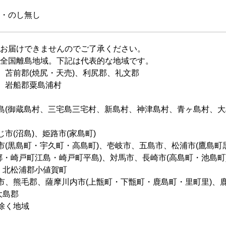
・のし無し
お届けできませんのでご了承ください。
全国離島地域。下記は代表的な地域です。
、苫前郡(焼尻・天売)、利尻郡、礼文郡
、岩船郡粟島浦村
島(御蔵島村、三宅島三宅村、新島村、神津島村、青ヶ島村、大
市(沼島)、姫路市(家島町)
市(黒島町・宇久町・高島町)、壱岐市、五島市、松浦市(鷹島
郷・崎戸町江島・崎戸町平島)、対馬市、長崎市(高島町・池島町
、北松浦郡小値賀町
市、熊毛郡、薩摩川内市(上甑町・下甑町・鹿島町・里町里)、鹿
大島郡
除く地域