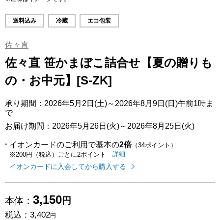
送料込み
冷蔵
エコ包装
佐々直
佐々直 笹かまぼこ詰合せ【夏の贈りも
の・お中元】[S-ZK]
承り期間：2026年5月2日(土)～2026年8月9日(日)午前1時ま
で
お届け期間：2026年5月26日(火)～2026年8月25日(火)
イオンカードのご利用で基本の
2倍
（34ポイント）
イオンカードのご利用でたまるポイ
はこちら
詳細
※200円（税込）ごとに2ポイント
イオンカードに入会してから購入する
3,150
本体：
円
税込：
3,402
円