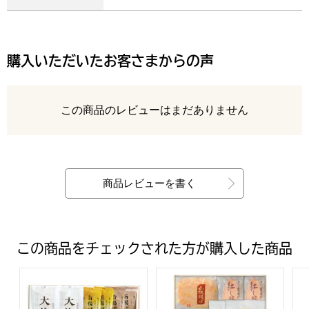
購入いただいたお客さまからの声
レビュー
この商品のレビューはまだありません
最新の商品レビュー
商品レビューを書く
この商品をチェックされた方が購入した商品
鐘崎 笹かまぼこ詰合せ【夏の贈りもの・お中元】[CT-27]
白謙かまぼこ店 笹かまぼこ詰合せ
白