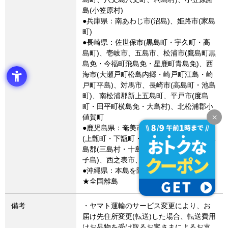
島(小笠原村)
●兵庫県：南あわじ市(沼島)、姫路市(家島
町)
●長崎県：佐世保市(黒島町・宇久町・高
島町)、壱岐市、五島市、松浦市(鷹島町黒
島免・今福町飛島免・星鹿町青島免)、西
海市(大瀬戸町松島内郷・崎戸町江島・崎
戸町平島)、対馬市、長崎市(高島町・池島
町)、南松浦郡新上五島町、平戸市(度島
町・田平町横島免・大島村)、北松浦郡小
値賀町
●鹿児島県：奄美市、熊毛郡、薩摩川内市
(上甑町・下甑町・鹿島町・里町里)、鹿児
島郡(三島村・十島村)、出水郡長島町(獅
子島)、西之表市、大島郡
●沖縄県：本島を除く地域
★全国離島
備考
・ヤマト運輸のサービス変更により、お
届け先住所変更(転送)した場合、転送費用
はお品物を受け取るお客さまによるお支