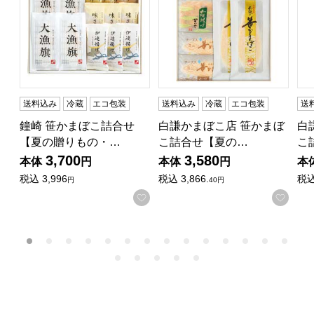
送料込み
冷蔵
エコ包装
送料込み
冷蔵
エコ包装
送
鐘崎 笹かまぼこ詰合せ
白謙かまぼこ店 笹かまぼ
白
【夏の贈りもの・…
こ詰合せ【夏の…
こ
3,700
3,580
本体
円
本体
円
本
税込
3,996
税込
3,866.
税
円
40円
お気に入りに登録する
お気