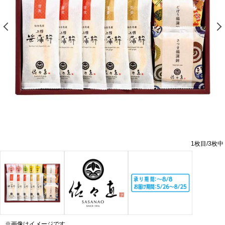
前の画像を表示する
1
枚目/
3
枚中
※画像はイメージです。