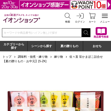
全国の厳選グルメを、ネットでお届け イオンショップ
検索
ログイン
カート
メニュー
検索キーワードまたは商品番号を入力してください
商品番号検索
カテゴリーから
シーンから探す
夏の贈りもの
おせち
探す
トップ
調味料・佃煮・練り物
練り物
佐々直 笹かまぼこ詰合せ
【夏の贈りもの・お中元】[S-ZK]
佐々直 笹かまぼこ詰合せ【夏の贈りもの・お中元】[S-ZK]