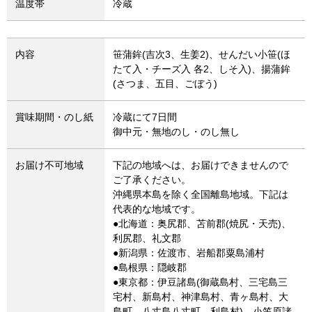
温度帯
冷蔵
内容
笹蒲鉾(吉次3、生姜2)、せんだい小笹(ほ
たて入・チーズ入 各2、しそ入)、揚蒲鉾
(さつま、五目、ごぼう)
賞味期間・のし紙
冷蔵にて7日間
御中元・無地のし・のし無し
お届け不可地域
下記の地域へは、お届けできませんので
ご了承ください。
沖縄県本島を除く全国離島地域。下記は
代表的な地域です。
●北海道：奥尻郡、苫前郡(焼尻・天売)、
利尻郡、礼文郡
●新潟県：佐渡市、岩船郡粟島浦村
●島根県：隠岐郡
●東京都：伊豆諸島(御蔵島村、三宅島三
宅村、新島村、神津島村、青ヶ島村、大
島町、八丈島八丈町、利島村)、小笠原諸