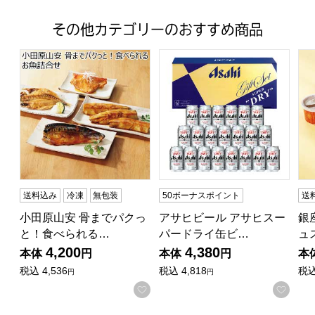
その他カテゴリーのおすすめ商品
小田原山安 骨までパクっと！食べられるお魚詰合せ【夏
アサヒビール アサヒスーパード
銀
送料込み
冷凍
無包装
50ボーナスポイント
送
小田原山安 骨までパクっ
アサヒビール アサヒスー
銀
と！食べられる…
パードライ缶ビ…
ュ
4,200
4,380
本体
円
本体
円
本
税込
4,536
税込
4,818
税
円
円
お気に入りに登録する
お気