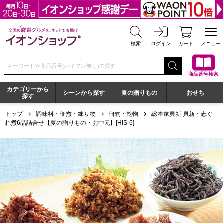
全国の厳選グルメを、ネットでお届け イオンショップ
検索
ログイン
カート
メニュー
検索キーワードまたは商品番号を入力してください
商品番号検索
カテゴリーから
シーンから探す
夏の贈りもの
おせち
探す
トップ
調味料・佃煮・練り物
佃煮・乾物
総本家貝新 貝新・志ぐ
れ煮6品詰合せ【夏の贈りもの・お中元】[HIS-6]
総本家貝新 貝新・志ぐれ煮6品詰合せ【夏の贈りもの・お中元】[H