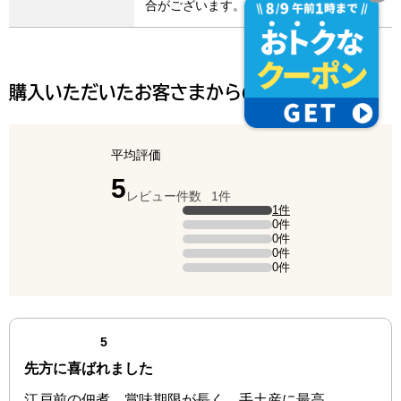
合がございます。
購入いただいたお客さまからの声
平均評価
点（5点満点中）
5
レビュー件数
1件
評価の内訳
1件
5点の評価は1件です（全体の100%）。
0件
4点の評価は0件です。
0件
3点の評価は0件です。
0件
2点の評価は0件です。
0件
1点の評価は0件です。
最新の商品レビュー
点（5点満点中）
5
先方に喜ばれました
江戸前の佃煮、賞味期限が長く、手土産に最高