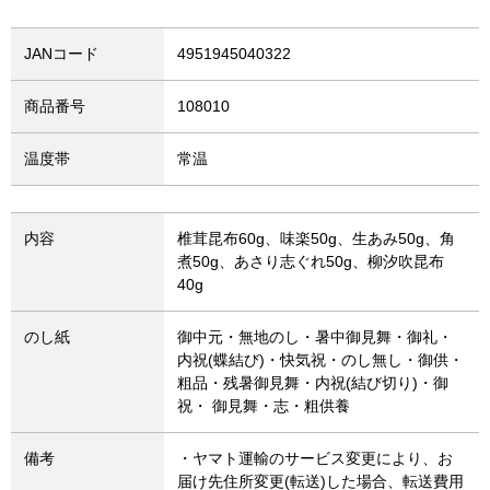
JANコード
4951945040322
商品番号
108010
温度帯
常温
内容
椎茸昆布60g、味楽50g、生あみ50g、角
煮50g、あさり志ぐれ50g、柳汐吹昆布
40g
のし紙
御中元・無地のし・暑中御見舞・御礼・
内祝(蝶結び)・快気祝・のし無し・御供・
粗品・残暑御見舞・内祝(結び切り)・御
祝・ 御見舞・志・粗供養
備考
・ヤマト運輸のサービス変更により、お
届け先住所変更(転送)した場合、転送費用