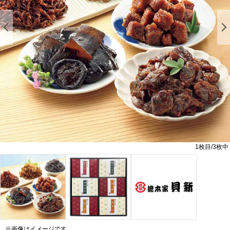
前の画像を表示する
1
枚目/
3
枚中
※画像はイメージです。