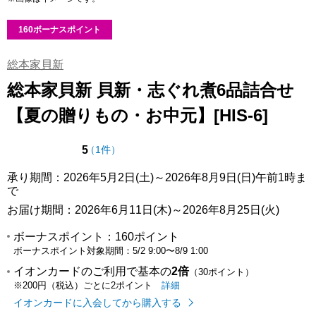
160ボーナスポイント
総本家貝新
総本家貝新 貝新・志ぐれ煮6品詰合せ
【夏の贈りもの・お中元】[HIS-6]
点（5点満点中）
の評価
5
（
1件
）
承り期間：2026年5月2日(土)～2026年8月9日(日)午前1時ま
で
お届け期間：2026年6月11日(木)～2026年8月25日(火)
ボーナスポイント：
160ポイント
ボーナスポイント対象期間：
5/2 9:00
〜
8/9 1:00
イオンカードのご利用で基本の
2倍
（30ポイント）
イオンカードのご利用でたまるポイ
はこちら
詳細
※200円（税込）ごとに2ポイント
イオンカードに入会してから購入する