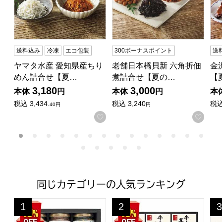
送料込み
冷凍
エコ包装
300ボーナスポイント
送
ヤマタ水産 愛知県産ちり
老舗日本橋貝新 六角折佃
金
めん詰合せ【夏…
煮詰合せ【夏の…
【
3,180
3,000
本体
円
本体
円
本
税込
3,434.
税込
3,240
税
40円
円
お気に入りに登録する
お気
同じカテゴリーの人気ランキング
酒悦 減塩佃煮・惣菜詰合せ瓶詰【夏の贈りもの・お中元】[BG
柿安 料亭しぐれ煮詰合せ【夏の
は
1
2
3
位
位
位