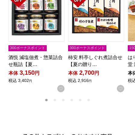
300ボーナスポイント
300ボーナスポイント
1
酒悦 減塩佃煮・惣菜詰合
柿安 料亭しぐれ煮詰合せ
は
せ瓶詰【夏…
【夏の贈り…
堂
3,150
2,700
本体
円
本体
円
本
税込
3,402
税込
2,916
税
円
円
お気に入りに登録する
お気