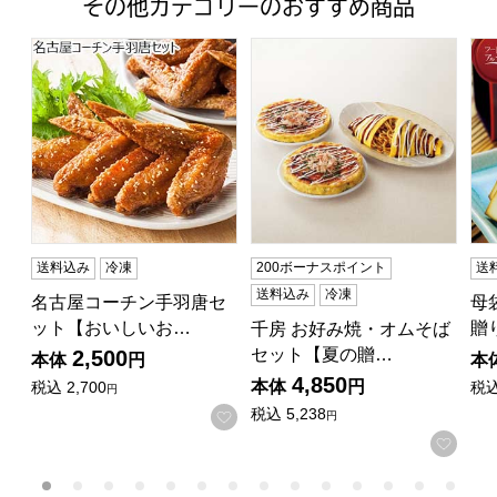
その他カテゴリーのおすすめ商品
名古屋コーチン手羽唐セット【おいしいお取り寄せ】
千房 お好み焼・オムそばセット
母
送料込み
冷凍
200ボーナスポイント
送
送料込み
冷凍
名古屋コーチン手羽唐セ
母
ット【おいしいお…
贈
千房 お好み焼・オムそば
セット【夏の贈…
2,500
本体
円
本
4,850
本体
円
税込
2,700
税
円
税込
5,238
お気に入りに登録する
円
お気