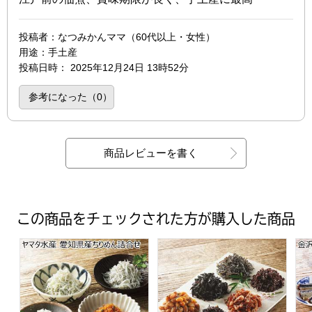
投稿者
：なつみかんママ（60代以上・女性）
用途
：手土産
投稿日時
：
2025年12月24日 13時52分
参考になった（
0
）
商品レビューを書く
この商品をチェックされた方が購入した商品
ヤマタ水産 愛知県産ちりめん詰合せ【夏の贈りもの・お中
老舗日本橋貝新 六角折佃煮詰合
金