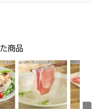
た商品
ト【夏の贈りもの・お中元】
ルポーク ロールステーキ用【夏の贈りもの・お中元】
セット(ロース・ばら)【夏の贈りもの・お中元】
ローズポークしゃぶしゃぶセット【夏の贈りもの・
島根県産豚肉しゃぶし