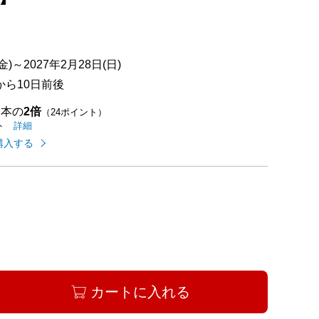
点中）
)～2027年2月28日(日)
ら10日前後
基本の
2倍
（24ポイント）
イオンカードのご利用でたまるポイントの
はこちら
詳細
ト
購入する
カートに入れる