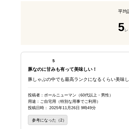
平均
5
レ
最新の商品レビュー
点（5点満点中）
5
豚なのに甘みも有って美味しい！
豚しゃぶの中でも最高ランクになるくらい美味
投稿者
：ポールニューマン（60代以上・男性）
用途
：ご自宅用（特別な用事でご利用）
投稿日時
：
2025年11月26日 9時49分
参考になった（
2
）