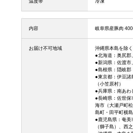
温度帯
冷凍
内容
岐阜県産豚肉 400
お届け不可地域
沖縄県本島を除く
●北海道：奥尻郡
●新潟県：佐渡市
●島根県：隠岐郡
●東京都：伊豆諸
（小笠原村）
●兵庫県：南あわ
●長崎県：佐世保
海市（大瀬戸町松
島町・田平町横島
●鹿児島県：奄美
（獅子島）、西之