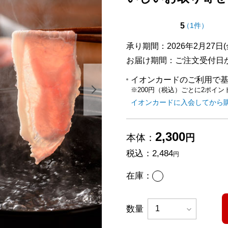
点（5点満
の評価
5
（
1件
）
承り期間：2026年2月27日(金
お届け期間：ご注文受付日か
イオンカードのご利用で
※200円（税込）ごとに2ポイン
次の画像を表示する
イオンカードに入会してから
2,300
本体：
円
税込：
2,484
円
あり
在庫：
数量