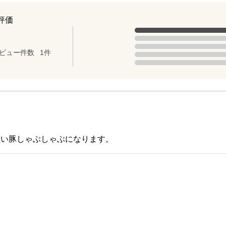
評価
評価の内訳
5点の評価は1件です（全体の100%
点（5点満点中）
4点の評価は0件です。
3点の評価は0件です。
ビュー件数
1件
2点の評価は0件です。
1点の評価は0件です。
しい豚しゃぶしゃぶになります。