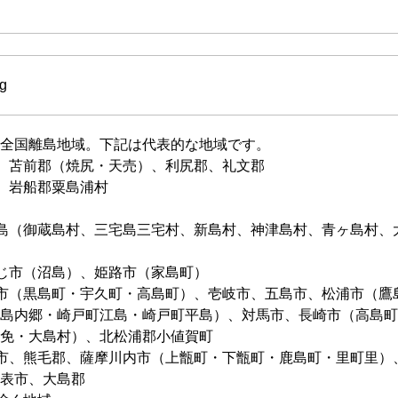
g
全国離島地域。下記は代表的な地域です。
、苫前郡（焼尻・天売）、利尻郡、礼文郡
、岩船郡粟島浦村
島（御蔵島村、三宅島三宅村、新島村、神津島村、青ヶ島村、
じ市（沼島）、姫路市（家島町）
市（黒島町・宇久町・高島町）、壱岐市、五島市、松浦市（鷹
島内郷・崎戸町江島・崎戸町平島）、対馬市、長崎市（高島町
免・大島村）、北松浦郡小値賀町
市、熊毛郡、薩摩川内市（上甑町・下甑町・鹿島町・里町里）
表市、大島郡