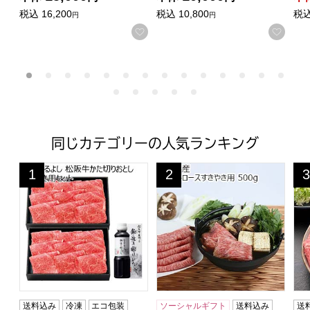
税込
16,200
税込
10,800
税
円
円
お気に入りに登録する
お気
同じカテゴリーの人気ランキング
松阪まるよし 松阪牛かた切りおとしすきやき用セット【
山形県産 山形県産 山形牛ロー
茨
1
2
3
位
位
位
送料込み
冷凍
エコ包装
ソーシャルギフト
送料込み
送