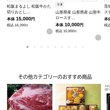
冷凍
松阪まるよし 松阪牛かた
茨
切りおとし…
ス
山形県産 山形県産 山形牛
ロースす…
15,000
本体
円
本
10,000
本体
円
税込
16,200
税
円
税込
10,800
お気に入りに登録する
円
お気
その他カテゴリーのおすすめ商品
タスマニアビーフ かたロースかたまり 2000g トップ
トップバリュ 和風三段重「慶」
ト