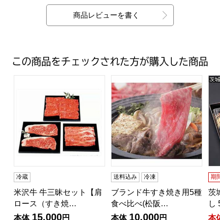
商品レビューを書く
この商品をチェックされた方が購入した商品
米沢牛 牛三昧セット【肩ロース（すき焼用）、モモ（し
ブランド牛すき焼き用5種食べ比べ
茨
冷蔵
送料込み
冷凍
期
米沢牛 牛三昧セット【肩
ブランド牛すき焼き用5種
茨
ロース（すき焼…
食べ比べ(松阪…
し 
15,000
10,000
本体
円
本体
円
本