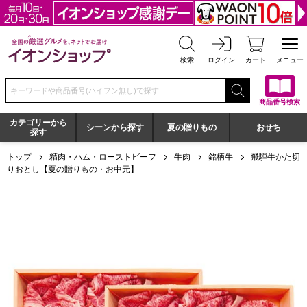
全国の厳選グルメを、ネットでお届け イオンショップ
検索
ログイン
カート
メニュー
検索キーワードまたは商品番号を入力してください
商品番号検索
カテゴリーから
シーンから探す
夏の贈りもの
おせち
探す
トップ
精肉・ハム・ローストビーフ
牛肉
銘柄牛
飛騨牛かた切
りおとし【夏の贈りもの・お中元】
飛騨牛かた切りおとし【夏の贈りもの・お中元】