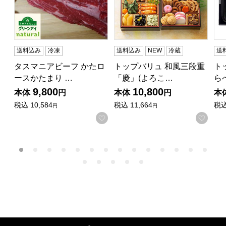
送料込み
冷凍
送料込み
NEW
冷蔵
送
タスマニアビーフ かたロ
トップバリュ 和風三段重
ト
ースかたまり …
「慶」(よろこ…
ら
9,800
10,800
本体
円
本体
円
本
税込
10,584
税込
11,664
税
円
円
お気に入りに登録する
お気