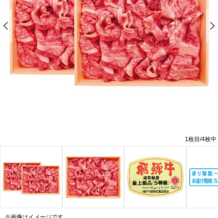
前の画像を表示する
1
枚目/
4
枚中
※画像はイメージです。