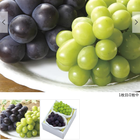
前の画像を表示する
1
枚目/
2
枚中