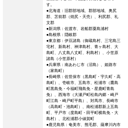
す。
●北海道：旧郡部地域、郡部地域、奥尻
郡、苫前郡（焼尻・天売）、利尻郡、礼
文郡
●新潟県：佐渡市、岩船郡粟島浦村
●島根県：隠岐郡
●東京都：伊豆諸島（御蔵島村、三宅島三
宅村、新島村、神津島村、青ヶ島村、大
島町、八丈島八丈町、利島村）、小笠原
諸島（小笠原村）
●兵庫県：南あわじ市（沼島）、姫路市
（家島町）
●長崎県：佐世保市（黒島町・宇久町・高
島町）、壱岐市、五島市、松浦市（鷹島
町黒島免・今福町飛島免・星鹿町青島
免）、西海市（大瀬戸町松島内郷・崎戸
町江島・崎戸町平島）、対馬市、長崎市
（高島町・池島町）、南松浦郡新上五島
町、平戸市（度島町・田平町横島免・大
島村）、北松浦郡小値賀町
●鹿児島県：奄美市、熊毛郡、薩摩川内市