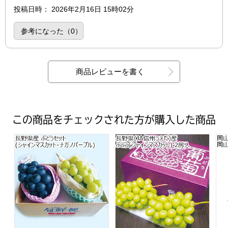
投稿日時
：
2026年2月16日 15時02分
参考になった（
0
）
商品レビューを書く
この商品をチェックされた方が購入した商品
長野県産 ぶどうセット(シャインマスカット・ナガノパープル
長野県(JA信州うえだ)産 ぶどう
岡