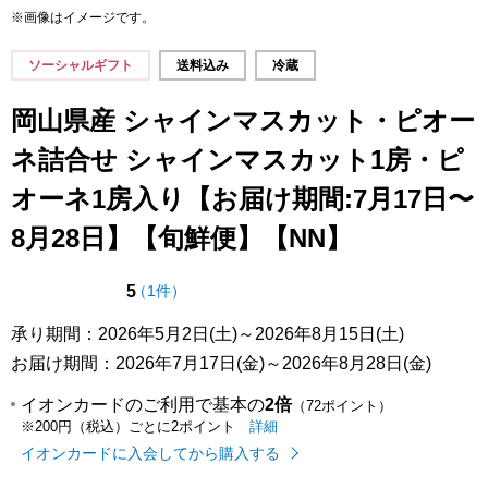
※画像はイメージです。
ソーシャルギフト
送料込み
冷蔵
岡山県産 シャインマスカット・ピオー
ネ詰合せ シャインマスカット1房・ピ
オーネ1房入り【お届け期間:7月17日〜
8月28日】【旬鮮便】【NN】
点（5点満点中）
の評価
5
（
1件
）
承り期間：2026年5月2日(土)～2026年8月15日(土)
お届け期間：2026年7月17日(金)～2026年8月28日(金)
イオンカードのご利用で基本の
2倍
（72ポイント）
イオンカードのご利用でたまるポイ
はこちら
詳細
※200円（税込）ごとに2ポイント
イオンカードに入会してから購入する