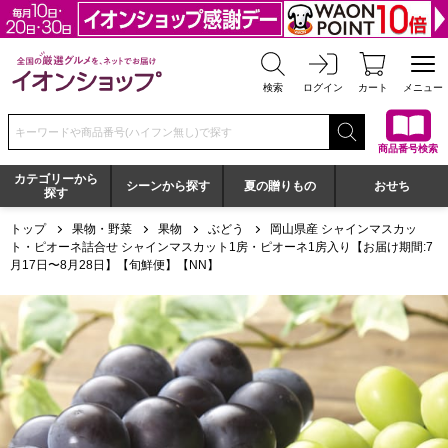
全国の厳選グルメを、ネットでお届け イオンショップ
検索
ログイン
カート
メニュー
検索キーワードまたは商品番号を入力してください
商品番号検索
カテゴリーから
シーンから探す
夏の贈りもの
おせち
探す
トップ
果物・野菜
果物
ぶどう
岡山県産 シャインマスカッ
ト・ピオーネ詰合せ シャインマスカット1房・ピオーネ1房入り【お届け期間:7
月17日〜8月28日】【旬鮮便】【NN】
岡山県産 シャインマスカット・ピオーネ詰合せ シャインマスカ