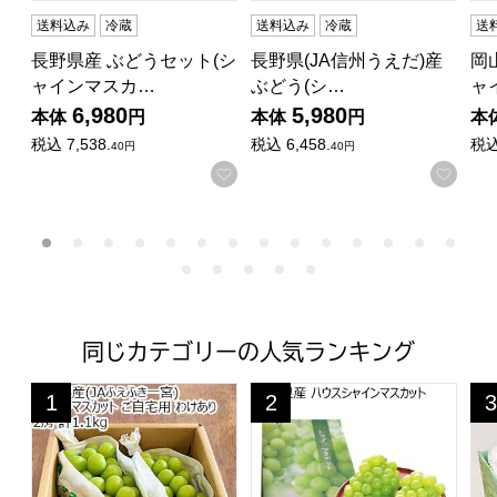
送料込み
冷蔵
送料込み
冷蔵
送
長野県産 ぶどうセット(シ
長野県(JA信州うえだ)産
岡
ャインマスカ…
ぶどう(シ…
ャ
6,980
5,980
本体
円
本体
円
本
税込
7,538.
税込
6,458.
税
40円
40円
お気に入りに登録する
お気
同じカテゴリーの人気ランキング
山梨県産(JAふえふき一宮) シャインマスカット ご自宅用 わ
長野県産 ハウスシャインマスカッ
長
1
2
3
位
位
位