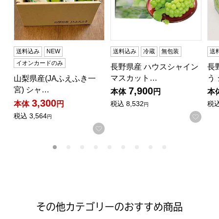
送料込み
NEW
送料込み
冷蔵
無包装
送
イオンカードのみ
長野県産 ハウスシャイン
長
マスカット…
う
山梨県産(JAふえふき一
宮) シャ…
7,900
本体
円
本
3,300
本体
円
税込
8,532
税
円
税込
3,564
お気
円
お気に入りに登録する
その他カテゴリーのおすすめ商品