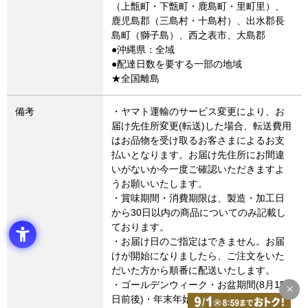
（上甑町・下甑町・鹿島町・里町里）、
鹿児島郡（三島村・十島村）、出水郡長
島町（獅子島）、西之表市、大島郡
●沖縄県：全域
●配達日数を要する一部の地域
★全国離島
備考
・ヤマト運輸のサービス変更により、お
届け先住所変更(転送)した場合、転送費用
はお品物を受け取るお客さまによるお支
払いとなります。お届け先住所にお間違
いがないか今一度ご確認いただきますよ
うお願いいたします。
・賞味期間・消費期限は、製造・加工日
から30日以内の商品についてのみ記載し
ております。
・お届け日のご指定はできません。お届
けが開始になりましたら、ご注文をいた
だいた方から順番に配送いたします。
・ゴールデンウィーク・お盆期間(8月15
日前後)・年末年始など連休に係るご注文