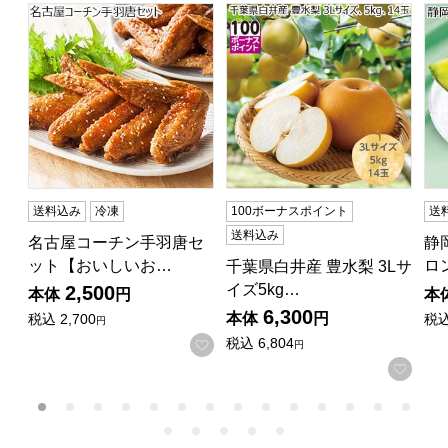
名古屋コーチン手羽唐セット【おいしいお取り寄せ】
千葉県白井産 豊水梨 3Lサイズ5k
静
送料込み
冷凍
100ボーナスポイント
送
送料込み
名古屋コーチン手羽唐セ
静
ット【おいしいお…
ロ
千葉県白井産 豊水梨 3Lサ
イズ5kg…
2,500
本体
円
本
6,300
本体
円
税込
2,700
税
円
税込
6,804
お気に入りに登録する
円
お気