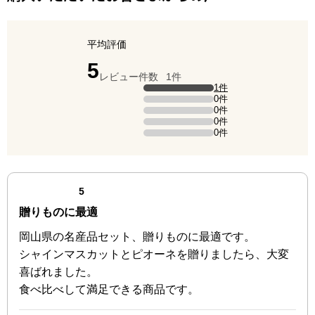
平均評価
点（5点満点中）
5
レビュー件数
1件
評価の内訳
1件
5点の評価は1件です（全体の100%）。
0件
4点の評価は0件です。
0件
3点の評価は0件です。
0件
2点の評価は0件です。
0件
1点の評価は0件です。
最新の商品レビュー
点（5点満点中）
5
贈りものに最適
岡山県の名産品セット、贈りものに最適です。
シャインマスカットとピオーネを贈りましたら、大変
喜ばれました。
食べ比べして満足できる商品です。