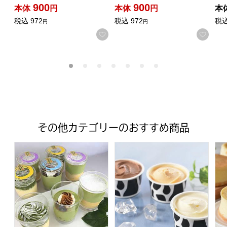
900
900
本体
円
本体
円
本
税込
972
税込
972
税
円
円
お気に入りに登録する
お気
その他カテゴリーのおすすめ商品
【料理屋こだま】 宇治抹茶スイーツセット(宇治抹茶と和栗
十勝ドルチェ 十勝白い牧場アイスコ
デ