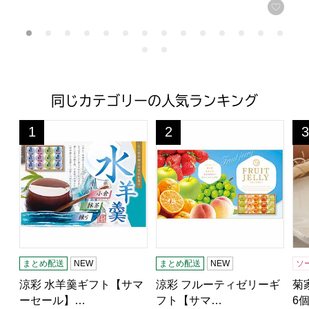
お気
同じカテゴリーの人気ランキング
涼彩 水羊羹ギフト【サマーセール】【おいしいお取り寄せ
涼彩 フルーティゼリーギフト
菊
1
2
3
位
位
位
まとめ配送
NEW
まとめ配送
NEW
ソ
涼彩 水羊羹ギフト【サマ
涼彩 フルーティゼリーギ
菊
ーセール】…
フト【サマ…
6