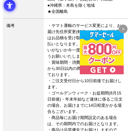
●沖縄県：本島を除く地域
★全国離島
備考
・ヤマト運輸のサービス変更により、お
届け先住所変更(転送)した場合、転送費用
はお品物を受け取るお客さまによるお支
払いとなります。お届け先住所にお間違
いがないか今一度ご確認いただきますよ
うお願いいたします。
・賞味期間・消費期限は、製造・加工日
から30日以内の商品についてのみ記載し
ております。
・ご注文受付日から10日前後でお届けし
ます。
・ゴールデンウィーク・お盆期間(8月15
日前後)・年末年始など連休に係るご注文
の場合、お届けまでに14日程度かかる場
合もございます。
・商品毎にお届け期間設定のある場合
は、その期間内でのお届けとなります。
・商品は品質優先でお届けしますので、