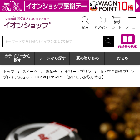
全国の厳選グルメを、ネットでお届け イオンショップ
検索
ログイン
カート
メニュー
検索キーワードまたは商品番号を入力してください
商品番号検索
カテゴリーから
シーンから探す
夏の贈りもの
おせち
探す
トップ
スイーツ
洋菓子
ゼリー・プリン
山下館 ご馳走プリン
プレミアムセット 110g×6[TNS-475]【おいしいお取り寄せ】
山下館 ご馳走プリンプレミアムセット 110g×6[TNS-475]