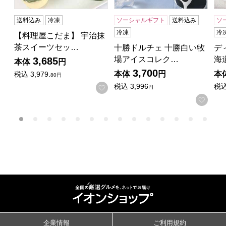
送料込み
冷凍
ソーシャルギフト
送料込み
ソ
冷凍
冷
【料理屋こだま】 宇治抹
茶スイーツセッ…
十勝ドルチェ 十勝白い牧
デ
場アイスコレク…
海
3,685
本体
円
3,700
本体
円
本
税込
3,979.
80円
税込
3,996
税
お気に入りに登録する
円
お気
企業情報
ご利用規約