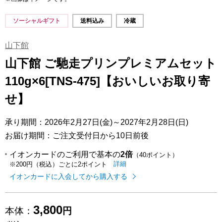
ソーシャルギフト
送料込み
冷蔵
山下館
山下館 ご馳走プリンプレミアムセット
110g×6[TNS-475]【おいしいお取り寄
せ】
承り期間：2026年2月27日(金)～2027年2月28日(日)
お届け期間：ご注文受付日から10日前後
イオンカードのご利用で基本の
2倍
（40ポイント）
イオンカードのご利用でたまるポイ
はこちら
詳細
※200円（税込）ごとに2ポイント
イオンカードに入会してから購入する
3,800
本体：
円