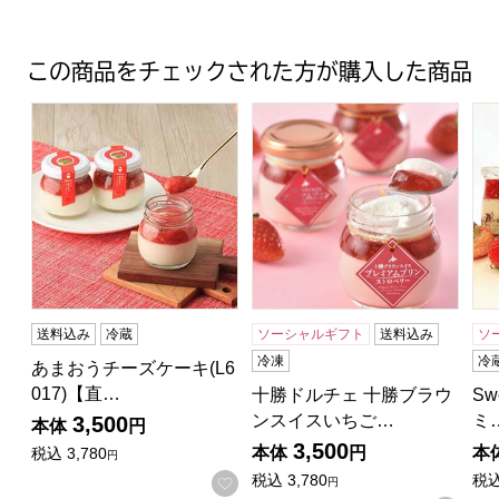
この商品をチェックされた方が購入した商品
あまおうチーズケーキ(L6017)【直送】【サクワ】
十勝ドルチェ 十勝ブラウンスイス
Sw
送料込み
冷蔵
ソーシャルギフト
送料込み
ソ
冷凍
冷
あまおうチーズケーキ(L6
017)【直…
十勝ドルチェ 十勝ブラウ
Sw
ンスイスいちご…
ミ
3,500
本体
円
3,500
本体
円
本
税込
3,780
円
税込
3,780
税
お気に入りに登録する
円