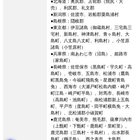
●北海道：奥尻郡、苫前郡（焼尻・天
売）、利尻郡、礼文郡
●新潟県：佐渡市、岩船郡粟島浦村
●島根県：隠岐郡
●東京都：伊豆諸島（御蔵島村、三宅島三
宅村、新島村、神津島村、青ヶ島村、大
島町、八丈島八丈町、利島村）、小笠原
諸島（小笠原村）
●兵庫県：南あわじ市（沼島）、姫路市
（家島町）
●長崎県：佐世保市（黒島町・宇久町・高
島町）、壱岐市、五島市、松浦市（鷹島
町黒島免・今福町飛島免・星鹿町青島
免）、西海市（大瀬戸町松島内郷・崎戸
町江島・崎戸町平島）、対馬市、長崎市
（高島町・池島町）、南松浦郡新上五島
町、平戸市（度島町・田平町横島免・大
島村）、北松浦郡小値賀町
●鹿児島県：奄美市、熊毛郡、薩摩川内市
（上甑町・下甑町・鹿島町・里町里）、
鹿児島郡（三島村・十島村）、出水郡長
島町（獅子島）、西之表市、大島郡