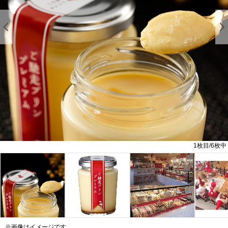
前の画像を表示する
1
枚目/
6
枚中
※画像はイメージです。