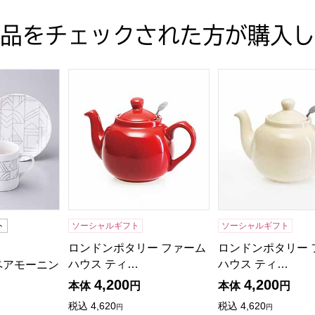
品をチェックされた方が購入し
ギフト】
アモーニングセット [MC-804]【年間ギフト】
ロンドンポタリー ファームハウス ティーポット レ
ロンドンポタリー フ
ト
ソーシャルギフト
ソーシャルギフト
ロンドンポタリー ファーム
ロンドンポタリー 
ハウス ティ…
ハウス ティ…
ペアモーニン
4,200
4,200
本体
円
本体
円
税込
4,620
税込
4,620
円
円