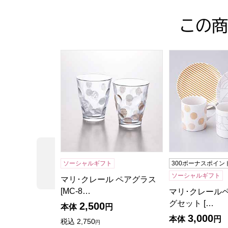
この商
マリ･クレール ペアグラス [MC-801]【年間
マリ･クレールペ
前の商品
ソーシャルギフト
300ボーナスポイン
ソーシャルギフト
マリ･クレール ペアグラス
[MC-8…
マリ･クレール
グセット […
2,500
本体
円
3,000
本体
円
税込
2,750
円