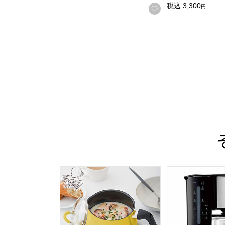
税込
3,300
円
お気に入りに登録
ToMay IH対応マルチポットM イエロー[SRA-9
siroca シロカ