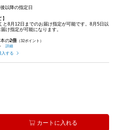
日後以降の指定日
て】
くと8月12日までのお届け指定が可能です。8月5日以
お届け指定が可能になります。
基本の
2倍
（32ポイント）
イオンカードのご利用でたまるポイントの
はこちら
詳細
ト
購入する
カートに入れる