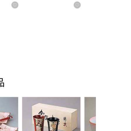
る
お気に入りに登録する
お気に入りに登録する
品
年間ギフト】
0830-1]【年間ギフト】
加賀友禅 二人の晩酌セット(木箱入)[SO-434]【年
萩焼 mintフリーカップ