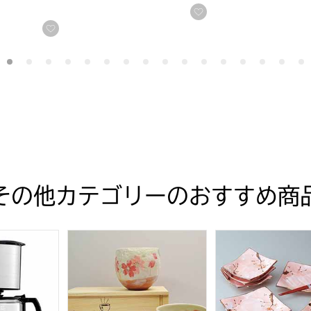
する
お気に入りに登録す
お気に入りに登録する
その他カテゴリーのおすすめ商
471](R4321）【雑貨】
 ドリップ式コーヒーメーカー [SCM-401](R4335)【雑貨】
春うらら 一服碗ペア(木箱入)[MGH0825-10]【
雅志野 角皿揃 [MG