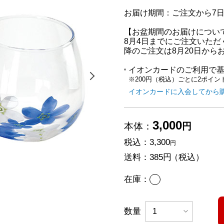
お届け期間：ご注文から7
【お盆期間のお届けについ
8月4日までにご注文いただ
降のご注文は8月20日から
イオンカードのご利用で
次の画像を表示する
※200円（税込）ごとに2ポイン
イオンカードに入会してから
3,000
本体：
円
税込：
3,300
円
送料：
385円
（税込）
あり
在庫：
数量