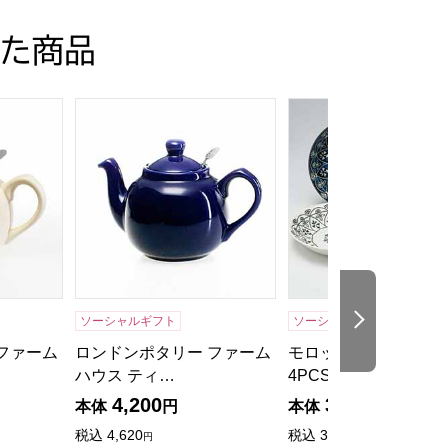
た商品
ッド[580061]【年間ギフト】
ァームハウス ティーポット アイボリー[580091]【年間ギフ
ロンドンポタリー ファームハウス ティーポット コバル
モロッカン パスタプレー
次の商品
ソーシャルギフト
ソーシャルギフト
ファーム
ロンドンポタリー ファーム
モロッカン パスタプ
ハウス ティ…
4PCS […
4,200
3,000
本体
円
本体
円
税込
4,620
税込
3,300
円
円