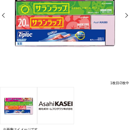
前の画像を表示する
1
枚目/
2
枚中
※画像はイメージです。