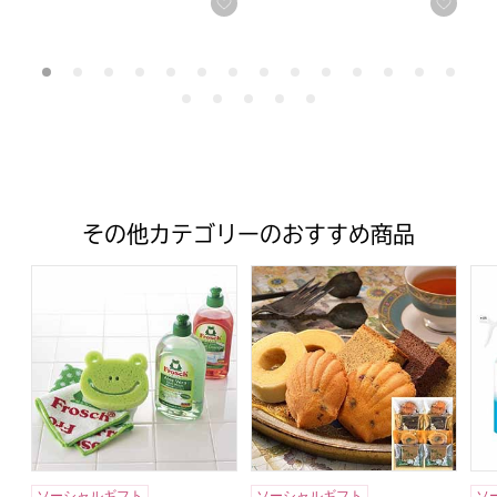
お気に入りに登録する
お気
その他カテゴリーのおすすめ商品
フロッシュ キッチン洗剤ギフト【年間ギフト】
神戸スイーツポート 港の風に吹
レ
ソーシャルギフト
ソーシャルギフト
ソ