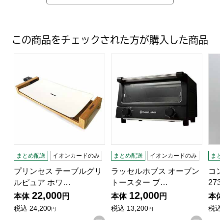
この商品をチェックされた方が購入した商品
プリンセス テーブルグリルピュア ホワイト (R3544）【
ラッセルホブス オーブントースタ
コ
まとめ配送
イオンカードのみ
まとめ配送
イオンカードのみ
ま
プリンセス テーブルグリ
ラッセルホブス オーブン
コ
ルピュア ホワ…
トースター ブ…
27
22,000
12,000
本体
円
本体
円
本
税込
24,200
税込
13,200
税
円
円