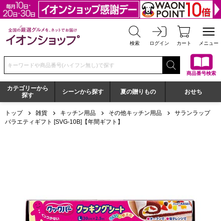
全国の厳選グルメを、ネットでお届け イオンショップ
検索
ログイン
カート
メニュー
検索キーワードまたは商品番号を入力してください
商品番号検索
カテゴリーから
シーンから探す
夏の贈りもの
おせち
探す
トップ
雑貨
キッチン用品
その他キッチン用品
サランラップ
バラエティギフト [SVG-10B]【年間ギフト】
サランラップ バラエティギフト [SVG-10B]【年間ギフト】