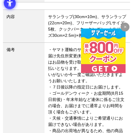
内容
サランラップ(30cm×10m)、サランラップ
(22cm×20m)、フリーザーバッグLサイズ
5枚、クックパークッキングシート(Lサイ
ズ30cm×2.5m)×各1
備考
・ヤマト運輸のサービス変更により、お
届け先住所変更(転送)した場合、転送費用
はお品物を受け取るお客さまによるお支
払いとなります。お届け先住所にお間違
いがないか今一度ご確認いただきますよ
うお願いいたします。
・７日後以降の指定日にお届けします。
・ゴールデンウィーク・お盆期間(8月15
日前後)・年末年始など連休に係るご注文
の場合、お届けまでに通常よりお時間を
頂く場合もございます。
・天候・交通事情によりご希望通りにお
届けできない場合があります。
・商品の出荷地が異なるため、他の商品