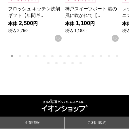
フロッシュ キッチン洗剤
神戸スイーツポート 港の
レ
ギフト【年間ギ…
風に吹かれて【…
ニ
2,500
1,100
本体
円
本体
円
本
税込
2,750
税込
1,188
税
円
円
お気に入りに登録する
お気
企業情報
ご利用規約