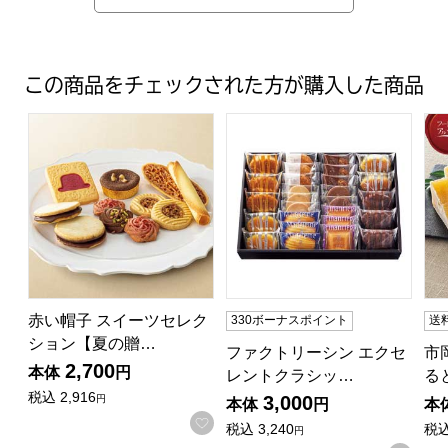
この商品をチェックされた方が購入した商品
赤い帽子 スイーツセレクション【夏の贈りもの・お中元】[AK
ファクトリーシン エクセレントク
市
赤い帽子 スイーツセレク
330ボーナスポイント
送
ション【夏の贈…
ファクトリーシン エクセ
市
2,700
本体
円
レントクラシッ…
る
税込
2,916
3,000
円
本体
円
本
お気に入りに登録する
税込
3,240
税
円