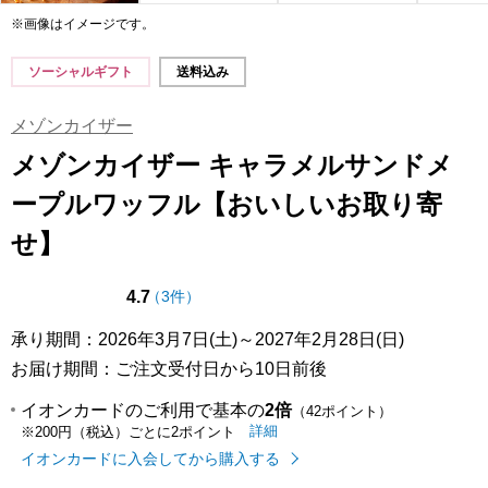
※画像はイメージです。
ソーシャルギフト
送料込み
メゾンカイザー
メゾンカイザー キャラメルサンドメ
ープルワッフル【おいしいお取り寄
せ】
点（5点満点中）
の評価
4.7
（
3件
）
承り期間：2026年3月7日(土)～2027年2月28日(日)
お届け期間：ご注文受付日から10日前後
イオンカードのご利用で基本の
2倍
（42ポイント）
イオンカードのご利用でたまるポイ
はこちら
詳細
※200円（税込）ごとに2ポイント
イオンカードに入会してから購入する