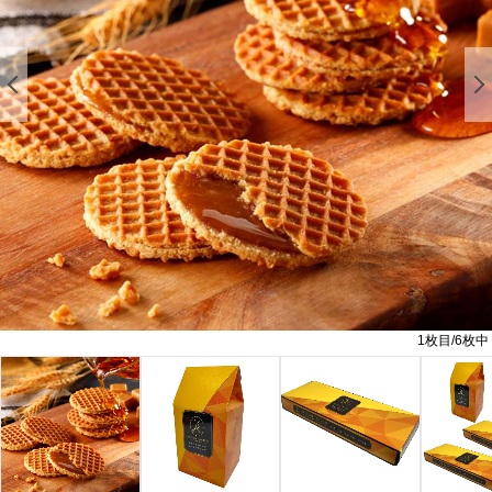
前の画像を表示する
1
枚目/
6
枚中