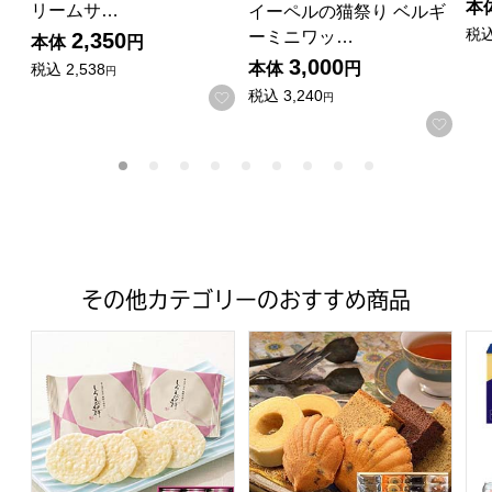
本
リームサ…
イーペルの猫祭り ベルギ
税
ーミニワッ…
2,350
本体
円
3,000
本体
円
税込
2,538
円
税込
3,240
お気に入りに登録する
円
お気
その他カテゴリーのおすすめ商品
富山柿山 しろえび紀行(54袋入り)【年間ギフト】[SKB4]
神戸スイーツポート 港の風に吹か
ア