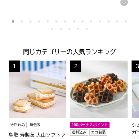
お気
同じカテゴリーの人気ランキング
鳥取 寿製菓 大山ソフトクリームサンドクッキー18個入DS
イーペルの猫祭り ベルギーミニ
シ
1
2
3
位
位
位
シ
送料込み
無包装
150ボーナスポイント
ガ
送料込み
エコ包装
鳥取 寿製菓 大山ソフトク