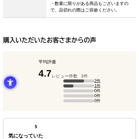
・数量に限りがある商品もございますの
で、品切れの際はご容赦ください。
購入いただいたお客さまからの声
平均評価
点（5点満点中）
4.7
レビュー件数
3件
評価の内訳
2件
5点の評価は2件です（全体の66.7%）。
1件
4点の評価は1件です（全体の33.3%）。
0件
3点の評価は0件です。
0件
2点の評価は0件です。
0件
1点の評価は0件です。
最新の商品レビュー
点（5点満点中）
5
気になっていた