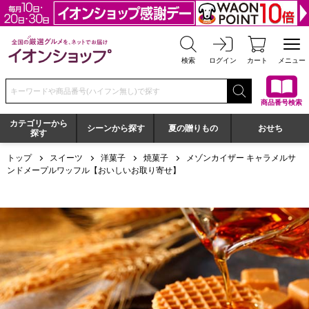
全国の厳選グルメを、ネットでお届け イオンショップ
検索
ログイン
カート
メニュー
検索キーワードまたは商品番号を入力してください
商品番号検索
カテゴリーから
シーンから探す
夏の贈りもの
おせち
探す
トップ
スイーツ
洋菓子
焼菓子
メゾンカイザー キャラメルサ
ンドメープルワッフル【おいしいお取り寄せ】
メゾンカイザー キャラメルサンドメープルワッフル【おいし