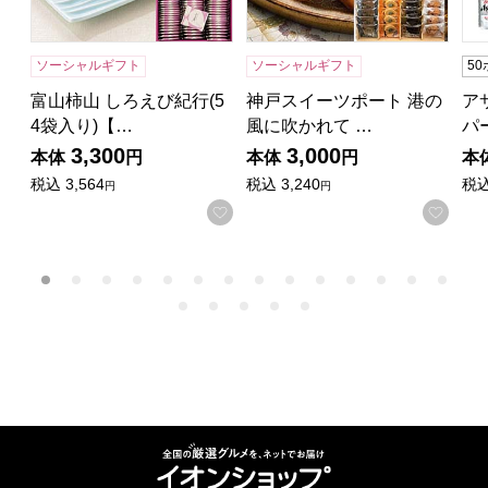
ソーシャルギフト
ソーシャルギフト
5
富山柿山 しろえび紀行(5
神戸スイーツポート 港の
ア
4袋入り)【…
風に吹かれて …
パ
3,300
3,000
本体
円
本体
円
本
税込
3,564
税込
3,240
税
円
円
お気に入りに登録する
お気