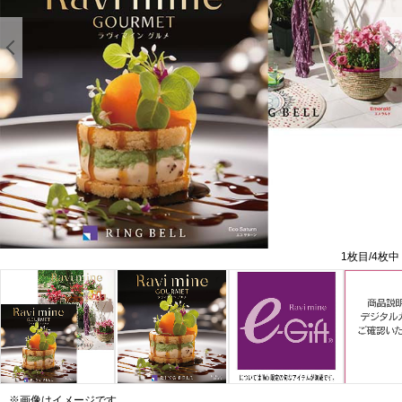
前の画像を表示する
1
枚目/
4
枚中
※画像はイメージです。