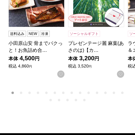
送料込み
NEW
冷凍
ソーシャルギフト
ソ
小田原山安 骨までパクっ
プレゼンテージ麗 麻葉(あ
ラ
と！お魚詰め合…
さのは)【カ…
＆
4,500
3,200
本体
円
本体
円
本
税込
4,860
税込
3,520
税
円
円
お気に入りに登録する
お気