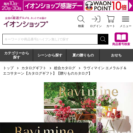
全国の厳選グルメを、ネットでお届け イオンショップ
検索
ログイン
カート
メニュー
検索キーワードまたは商品番号を入力してください
商品番号検索
カテゴリーから
シーンから探す
夏の贈りもの
おせち
探す
トップ
カタログギフト
総合カタログ
ラヴィマイン エメラルド＆
エコサターン【カタログギフト】【贈りものカタログ】
ラヴィマイン エメラルド＆エコサターン【カタログギフト】