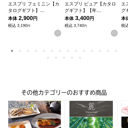
エスプリ フェミニン【カ
エスプリ ピュア【カタロ
エ
タログギフト】…
グギフト】【年…
グ
2,900
3,400
本体
円
本体
円
本
税込
3,190
税込
3,740
税
円
円
お気に入りに登録する
お気
その他カテゴリーのおすすめ商品
小田原山安 骨までパクっと！お魚詰め合わせ 10P【おい
プレゼンテージ麗 麻葉(あさ
ラ