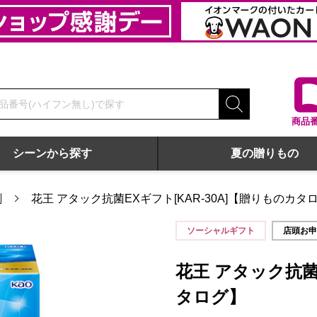
商品
シーンから探す
夏の贈りもの
剤
花王 アタック抗菌EXギフト[KAR-30A]【贈りものカタ
ソーシャルギフト
店頭お
花王 アタック抗菌E
タログ】