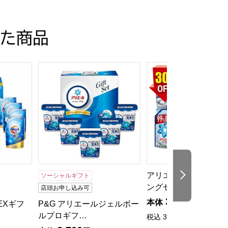
た商品
]
30A]【贈りものカタログ】
Xギフト[KAR-50A]【贈りものカタログ】
P&G アリエールジェルボールプロギフトセット[PGA
アリエールホームクリー
次の商品
アリエールホームクリ
ソーシャルギフト
ングセット【夏…
店頭お申し込み可
3,500
本体
円
EXギフ
P&G アリエールジェルボー
ルプロギフ…
税込
3,850
円