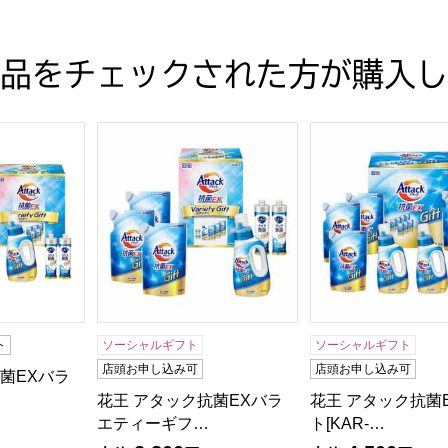
品をチェックされた方が購入し
贈りもの・お中元】[KAU-30A]
菌EXバラエティーギフト【夏の贈りもの・お中元】[KAU-40A
花王 アタック抗菌EXバラエティーギフト[KAU-
花王 アタック抗菌E
ト
ソーシャルギフト
ソーシャルギフト
店頭お申し込み可
店頭お申し込み可
菌EXバラ
花王 アタック抗菌EXバラ
花王 アタック抗菌
エティーギフ…
ト[KAR-…