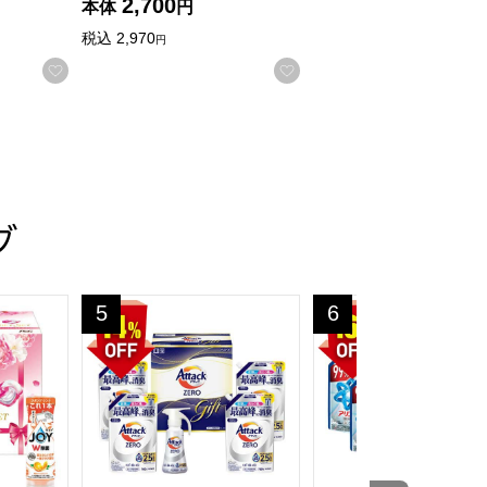
2,700
本体
円
税込
2,970
円
る
お気に入りに登録する
お気に入りに登録する
グ
]
の・お中元】[LKK-30R]
ルボールギフトセット【夏の贈りもの・お中元】[PGJB-30G]
花王 アタックZEROワンハンドギフト【夏の贈りもの・
P&G アリエール液体
5
6
位
位