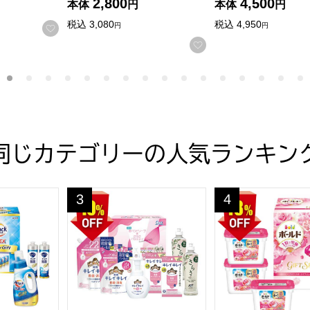
2,800
4,500
本体
円
本体
円
する
税込
3,080
税込
4,950
円
円
お気に入りに登録する
お気に入りに登録す
同じカテゴリーの人気ランキン
贈りもの・お中元】[KAU-40A]
菌EXバラエティーギフト【夏の贈りもの・お中元】[KAU-30A
薬用泡ハンドソープ＆さらさバラエティ【夏の贈りも
P&G ボールドジェ
3
4
位
位