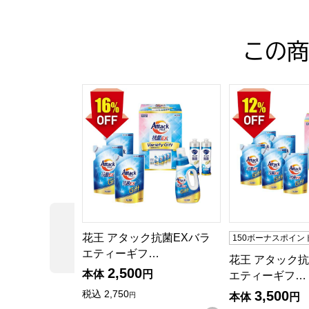
この商
花王 アタック抗菌EXバラエティーギフト【夏の
花王 アタック抗
前の商品
花王 アタック抗菌EXバラ
150ボーナスポイン
エティーギフ…
花王 アタック抗
2,500
本体
円
エティーギフ…
3,500
税込
2,750
本体
円
円