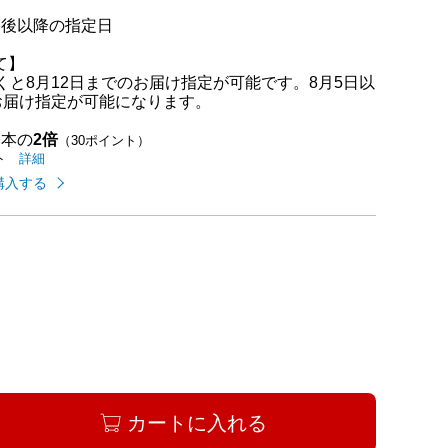
日後以降の指定日
て】
くと8月12日までのお届け指定が可能です。8月5日以
お届け指定が可能になります。
基本の
2倍
（30ポイント）
イオンカードのご利用でたまるポイントの
はこちら
詳細
ト
購入する
カートに入れる