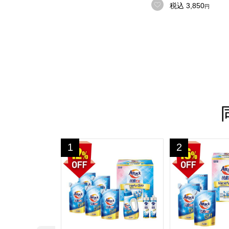
お気に入りに登録
税込
3,850
円
花王 アタック抗菌EXバラエティーギフト【夏の
花王 アタック抗
1
2
位
位