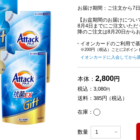
お届け期間：ご注文から7
【お盆期間のお届けについ
8月4日までにご注文いただ
降のご注文は8月20日から
イオンカードのご利用で
※200円（税込）ごとに2ポイン
イオンカードに入会してから
2,800
本体：
円
税込：
3,080
円
送料：
385円
（税込）
あり
在庫：
数量