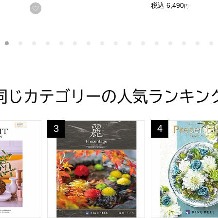
税込
6,490
円
する
お気に入りに登録する
同じカテゴリーの人気ランキン
贈りものカタログ】
ィート【カタログギフト】【年間ギフト】
プレゼンテージ麗 流水(リュウスイ)【カタログ
プレゼンテージ 
3
4
位
位