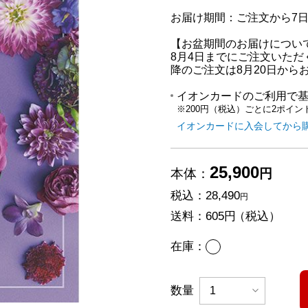
お届け期間：ご注文から7
【お盆期間のお届けについ
8月4日までにご注文いただ
降のご注文は8月20日から
イオンカードのご利用で
※200円（税込）ごとに2ポイン
イオンカードに入会してから
25,900
本体：
円
税込：
28,490
円
送料：
605円
（税込）
あり
在庫：
数量