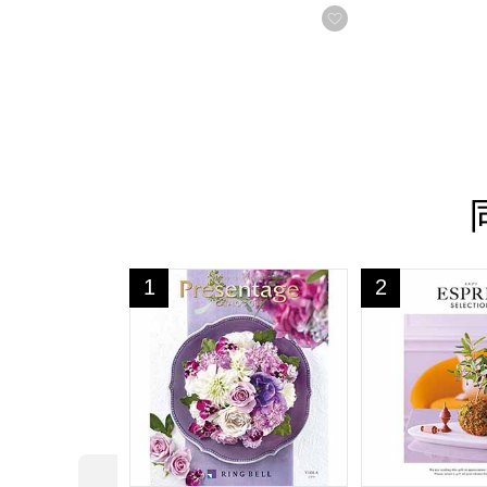
お気に入りに登録
プレゼンテージ ビオラ【カタログギフト】【
エスプリ スウ
1
2
位
位