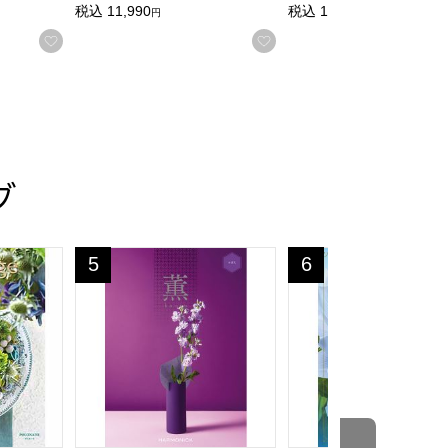
税込
11,990
税込
14,190
円
円
お気に入りに登録する
お気に入りに登録する
グ
ギフト】【贈りものカタログ】
ポロネーズ【カタログギフト】【贈りものカタログ】
薫 めばえ【カタログギフト】【贈りものカタログ】
フレーバー ハーブ【
5
6
位
位