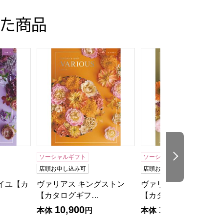
た商品
元】
セイユ【カタログギフト】【贈りものカタログ】
ヴァリアス キングストン【カタログギフト】【贈
ヴァリアス マンチェ
次の商品
ソーシャルギフト
ソーシャルギフト
店頭お申し込み可
店頭お申し込み可
イユ【カ
ヴァリアス キングストン
ヴァリアス マンチェ
【カタログギフ…
【カタログギ…
10,900
12,900
本体
円
本体
円
る