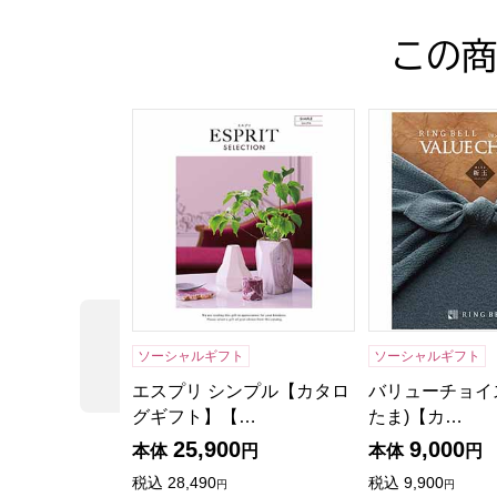
この商
エスプリ シンプル【カタログギフト】【年間
バリューチョイ
前の商品
ソーシャルギフト
ソーシャルギフト
エスプリ シンプル【カタロ
バリューチョイス
グギフト】【…
たま)【カ…
25,900
9,000
本体
円
本体
円
税込
28,490
税込
9,900
円
円