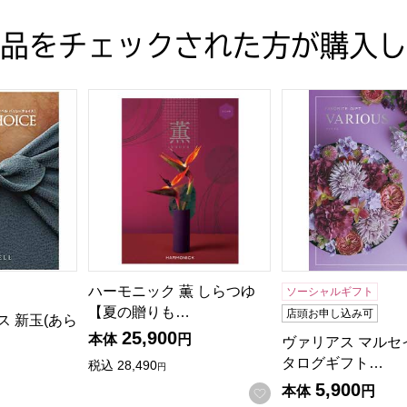
品をチェックされた方が購入し
ギフト】
ス 新玉(あらたま)【カタログギフト】【年間ギフト】
ハーモニック 薫 しらつゆ【夏の贈りもの・お中
ヴァリアス マル
ハーモニック 薫 しらつゆ
ソーシャルギフト
【夏の贈りも…
店頭お申し込み可
 新玉(あら
25,900
本体
円
ヴァリアス マルセ
タログギフト…
税込
28,490
円
5,900
本体
円
お気に入りに登録す