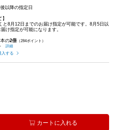
日後以降の指定日
て】
くと8月12日までのお届け指定が可能です。8月5日以
お届け指定が可能になります。
基本の
2倍
（284ポイント）
イオンカードのご利用でたまるポイントの
はこちら
詳細
ト
購入する
カートに入れる