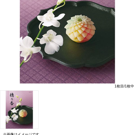
1
枚目/
1
枚中
※画像はイメージです。