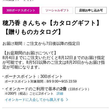
300ボーナスポイント
ソーシャルギフト
店頭お申し込み可
穂乃香 きんちゃ【カタログギフト】
【贈りものカタログ】
お届け期間：ご注文から7日後以降の指定日
【お盆期間のお届けについて】
8月4日までにご注文いただくと8月12日までのお届け指定
が可能です。8月5日以降のご注文は8月20日からお届け指
定が可能になります。
ボーナスポイント：
300ポイント
ボーナスポイント対象期間：
8/9 9:00
〜
9/15 23:59
イオンカードのご利用で基本の
2倍
（118ポイント）
イオンカードのご利用でたまるポイ
はこちら
詳細
※200円（税込）ごとに2ポイント
イオンカードに入会してから購入する