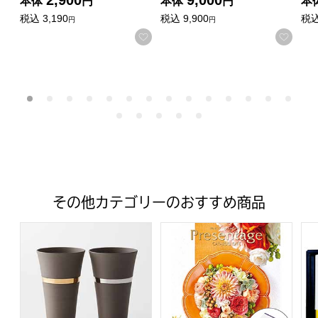
本体
円
本体
円
本
税込
3,190
税込
9,900
税
円
円
お気に入りに登録する
お気
その他カテゴリーのおすすめ商品
J-mode リングペアカップ [02551]【年間ギフト】
プレゼンテージ ノクターン 
宇