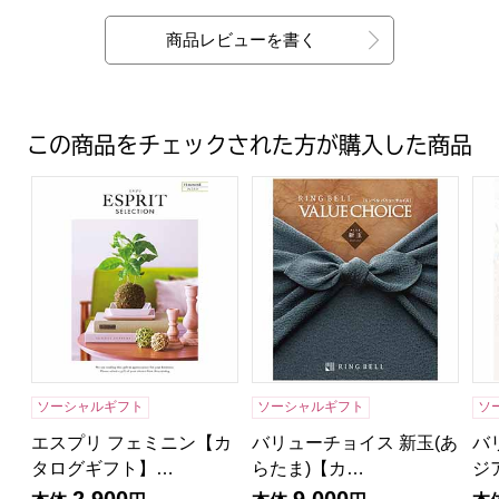
最新の商品レビュー
商品レビューを書く
この商品をチェックされた方が購入した商品
エスプリ フェミニン【カタログギフト】【年間ギフト】
バリューチョイス 新玉(あら
バ
ソーシャルギフト
ソーシャルギフト
ソ
エスプリ フェミニン【カ
バリューチョイス 新玉(あ
バ
タログギフト】…
らたま)【カ…
ジ
2,900
9,000