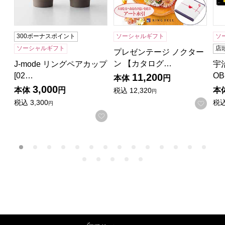
300ボーナスポイント
ソーシャルギフト
ソ
ソーシャルギフト
店
プレゼンテージ ノクター
ン 【カタログ…
J-mode リングペアカップ
宇
[02…
OB
11,200
本体
円
3,000
本体
円
本
税込
12,320
円
税込
3,300
税
お気
円
お気に入りに登録する