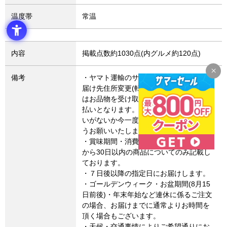
温度帯
常温
内容
掲載点数約1030点(内グルメ約120点)
備考
・ヤマト運輸のサービス変更により、お
届け先住所変更(転送)した場合、転送費用
はお品物を受け取るお客さまによるお支
払いとなります。お届け先住所にお間違
いがないか今一度ご確認いただきますよ
うお願いいたします。
・賞味期間・消費期限は、製造・加工日
から30日以内の商品についてのみ記載し
ております。
・７日後以降の指定日にお届けします。
・ゴールデンウィーク・お盆期間(8月15
日前後)・年末年始など連休に係るご注文
の場合、お届けまでに通常よりお時間を
頂く場合もございます。
・天候・交通事情によりご希望通りにお