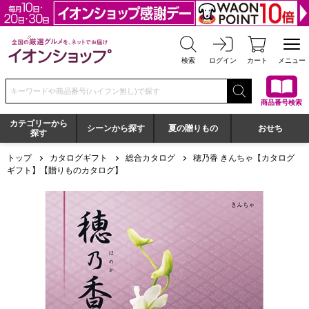
全国の厳選グルメを、ネットでお届け イオンショップ
検索
ログイン
カート
メニュー
検索キーワードまたは商品番号を入力してください
商品番号検索
カテゴリーから
シーンから探す
夏の贈りもの
おせち
探す
トップ
カタログギフト
総合カタログ
穂乃香 きんちゃ【カタログ
ギフト】【贈りものカタログ】
穂乃香 きんちゃ【カタログギフト】【贈りものカタログ】