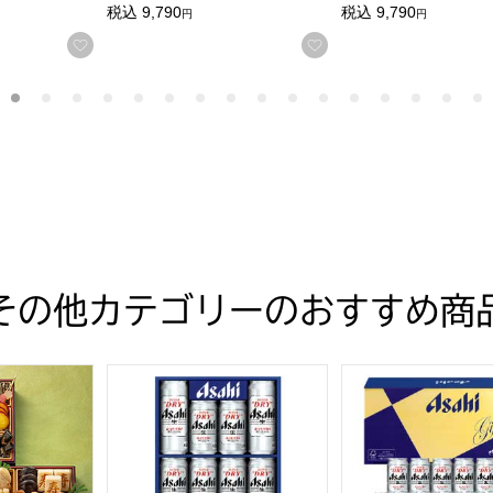
税込
9,790
税込
9,790
円
円
する
お気に入りに登録する
お気に入りに登録す
その他カテゴリーのおすすめ商
うえん)【4〜5人前・77品目】【イオンのおせち】
風三段重「慶」(よろこび)【3〜4人前・35品目】【イオンの
アサヒビール アサヒスーパードライ缶ビールセット
アサヒビール アサ