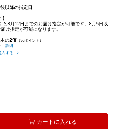
日後以降の指定日
て】
くと8月12日までのお届け指定が可能です。8月5日以
お届け指定が可能になります。
基本の
2倍
（96ポイント）
イオンカードのご利用でたまるポイントの
はこちら
詳細
ト
購入する
カートに入れる