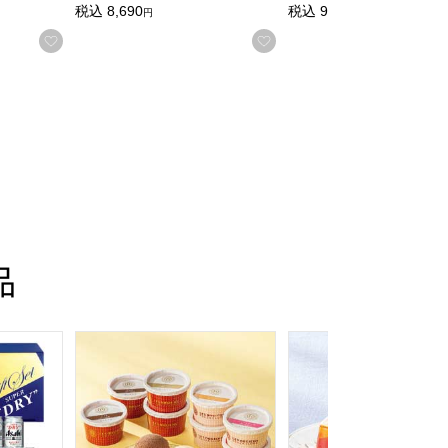
税込
8,690
税込
9,790
円
円
る
お気に入りに登録する
お気に入りに登録する
品
おせち】
【夏の贈りもの・お中元】[AS-3N]
ヒスーパードライ缶ビールセット【夏の贈りもの・お中元】[AS-
銀座京橋 レ ロジェ エギュスキロール アイスバラエテ
銀座千疋屋 銀座ゼリー