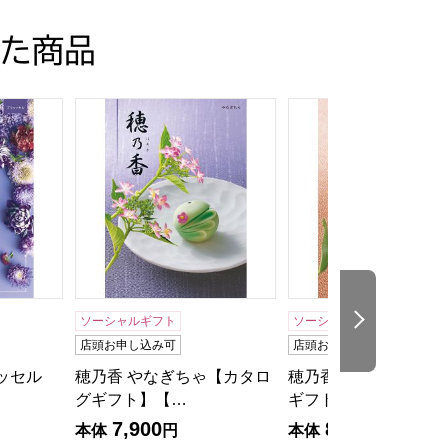
た商品
ログ】
フト】【贈りものカタログ】
ュッセル【カタログギフト】【贈りものカタログ】
穂乃香 やなぎちゃ【カタログギフト】【贈りものカ
穂乃香 べにふじ【カ
次の商品
ソーシャルギフト
ソーシャルギフト
店頭お申し込み可
店頭お申し込み可
ッセル
穂乃香 やなぎちゃ【カタロ
穂乃香 べにふじ【カ
グギフト】【…
ギフト】【贈…
7,900
8,900
本体
円
本体
円