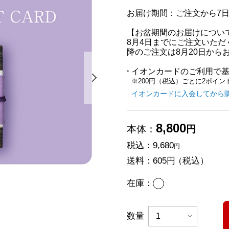
お届け期間：ご注文から7
【お盆期間のお届けについ
8月4日までにご注文いただ
降のご注文は8月20日から
イオンカードのご利用で
次の画像を表示する
※200円（税込）ごとに2ポイン
イオンカードに入会してから
8,800
本体：
円
税込：
9,680
円
送料：
605円
（税込）
あり
在庫：
数量