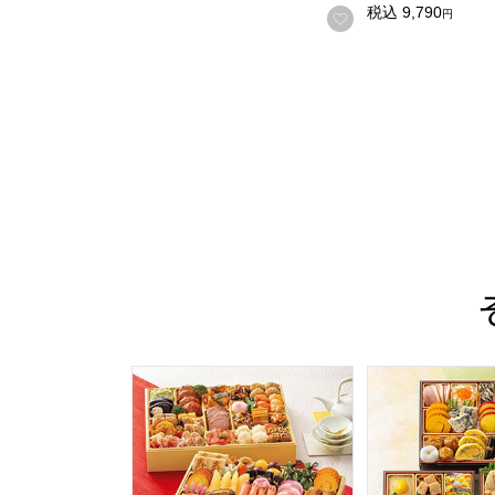
税込
9,790
円
お気に入りに登録
トップバリュ 和洋中特大二段重「饗宴」(きょ
トップバリュ 和