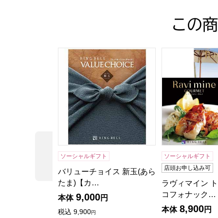
この商
バリューチョイス 新玉(あらたま)【カタログ
ラヴィマイン 
前の商品
ソーシャルギフト
ソーシャルギフト
店頭お申し込み可
バリューチョイス 新玉(あら
たま)【カ…
ラヴィマイン 
コフォナック…
9,000
本体
円
8,900
本体
円
税込
9,900
円