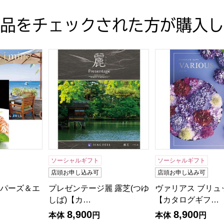
品をチェックされた方が購入し
ギフト】【年間ギフト】
トパーズ＆エコフォナックス【カタログギフト】【贈りものカタ
プレゼンテージ麗 露芝(つゆしば)【カタログギ
ヴァリアス ブリ
ソーシャルギフト
ソーシャルギフト
店頭お申し込み可
店頭お申し込み可
トパーズ＆エ
プレゼンテージ麗 露芝(つゆ
ヴァリアス ブリュ
しば)【カ…
【カタログギフ…
8,900
8,900
本体
円
本体
円