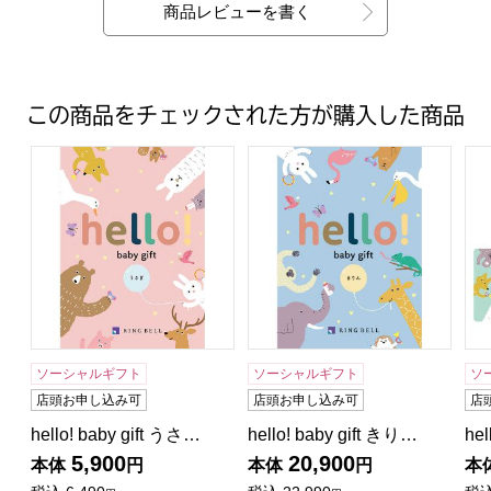
商品レビューを書く
この商品をチェックされた方が購入した商品
hello! baby gift うさぎ【カタログギフト】【贈りものカ
hello! baby gift き
he
ソーシャルギフト
ソーシャルギフト
ソ
店頭お申し込み可
店頭お申し込み可
店
hello! baby gift うさ…
hello! baby gift きり…
hel
5,900
20,900
本体
円
本体
円
本