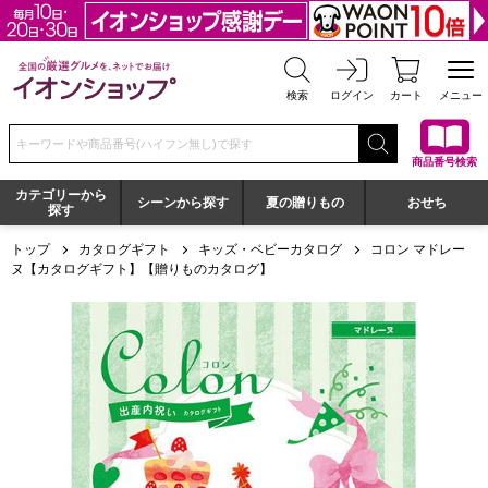
全国の厳選グルメを、ネットでお届け イオンショップ
検索
ログイン
カート
メニュー
検索キーワードまたは商品番号を入力してください
商品番号検索
カテゴリーから
シーンから探す
夏の贈りもの
おせち
探す
トップ
カタログギフト
キッズ・ベビーカタログ
コロン マドレー
ヌ【カタログギフト】【贈りものカタログ】
コロン マドレーヌ【カタログギフト】【贈りものカタログ】