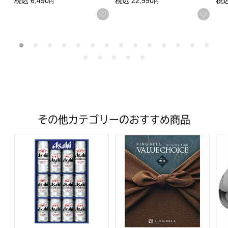
税込
6,490
税込
22,990
税
円
円
お気に入りに登録する
お気
その他カテゴリーのおすすめ商品
アサヒビール アサヒスーパードライ缶ビールセット【夏の贈り
バリューチョイス 敷島(しき
ルル