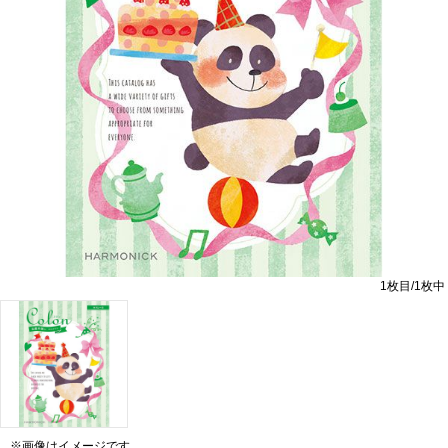
1
枚目/
1
枚中
※画像はイメージです。