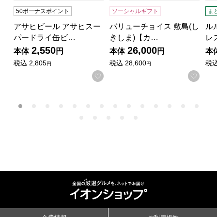
50ボーナスポイント
ソーシャルギフト
ま
アサヒビール アサヒスー
バリューチョイス 敷島(し
ル
パードライ缶ビ…
きしま)【カ…
レ
2,550
26,000
本体
円
本体
円
本
税込
2,805
税込
28,600
税
円
円
お気に入りに登録する
お気