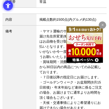
温度帯
常温
内容
掲載点数約1500点(内グルメ約130点)
備考
・ヤマト運輸のサービス変更により、お
届け先住所変更(転送)した場合、転送費用
はお品物を受け取るお客さまによるお支
払いとなります。お届け先住所にお間違
いがないか今一度ご確認いただきますよ
うお願いいたします。
・賞味期間・消費期限は、製造・加工日
から30日以内の商品についてのみ記載し
ております。
・７日後以降の指定日にお届けします。
・ゴールデンウィーク・お盆期間(8月15
日前後)・年末年始など連休に係るご注文
の場合、お届けまでに通常よりお時間を
頂く場合もございます。
・天候・交通事情によりご希望通りにお
届けできない場合があります。