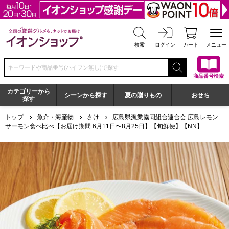
全国の厳選グルメを、ネットでお届け イオンショップ
検索
ログイン
カート
メニュー
検索キーワードまたは商品番号を入力してください
商品番号検索
カテゴリーから
シーンから探す
夏の贈りもの
おせち
探す
トップ
魚介・海産物
さけ
広島県漁業協同組合連合会 広島レモン
サーモン食べ比べ【お届け期間:6月11日〜8月25日】【旬鮮便】【NN】
広島県漁業協同組合連合会 広島レモンサーモン食べ比べ【お届け