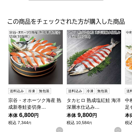
この商品をチェックされた方が購入した商品
宗谷・オホーツク海産 熟成新巻鮭姿切身(甘塩味)【夏の
タカヒロ 熟成塩紅鮭 海洋深層水仕
中
送料込み
冷凍
無包装
送料込み
冷凍
無包装
送
宗谷・オホーツク海産 熟
タカヒロ 熟成塩紅鮭 海洋
中
成新巻鮭姿切身…
深層水仕込み…
足
6,800
9,800
本体
円
本体
円
本
税込
7,344
税込
10,584
税
円
円
お気に入りに登録する
お気