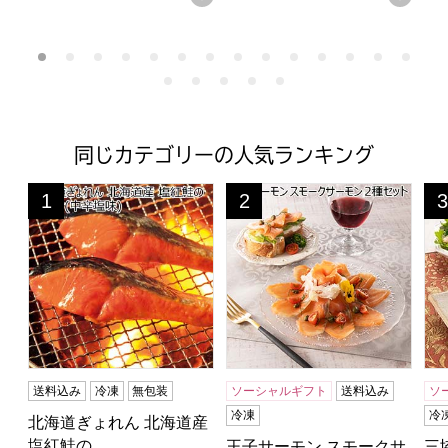
同じカテゴリーの人気ランキング
北海道ぎょれん 北海道産 塩紅鮭の山漬け(中辛塩味)【夏
王子サーモン スモークサーモ
三
1
2
3
位
位
位
送料込み
冷凍
無包装
ソーシャルギフト
送料込み
ソ
冷凍
冷
北海道ぎょれん 北海道産
塩紅鮭の…
王子サーモン スモークサ
三