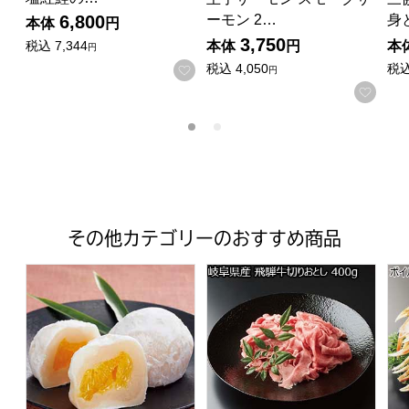
ーモン 2…
身
6,800
本体
円
3,750
本体
円
本
税込
7,344
円
税込
4,050
税
お気に入りに登録する
円
お気
その他カテゴリーのおすすめ商品
【広島県虎屋本舗】はっさく大福 12個×1箱 (L3338)【
岐阜県産 飛騨牛切りおとし 4
ボ