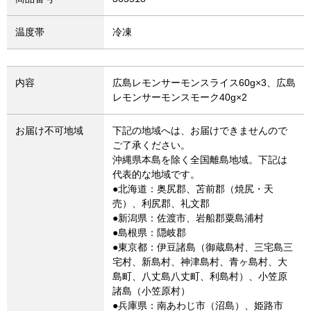
温度帯
冷凍
内容
広島レモンサーモンスライス60g×3、広島
レモンサーモンスモーク40g×2
お届け不可地域
下記の地域へは、お届けできませんので
ご了承ください。
沖縄県本島を除く全国離島地域。下記は
代表的な地域です。
●北海道：奥尻郡、苫前郡（焼尻・天
売）、利尻郡、礼文郡
●新潟県：佐渡市、岩船郡粟島浦村
●島根県：隠岐郡
●東京都：伊豆諸島（御蔵島村、三宅島三
宅村、新島村、神津島村、青ヶ島村、大
島町、八丈島八丈町、利島村）、小笠原
諸島（小笠原村）
●兵庫県：南あわじ市（沼島）、姫路市