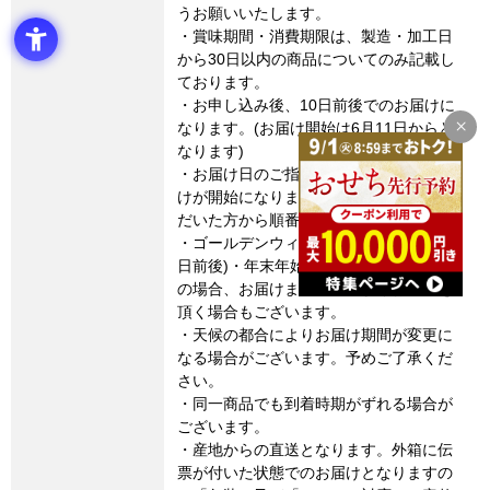
うお願いいたします。
・賞味期間・消費期限は、製造・加工日
から30日以内の商品についてのみ記載し
ております。
・お申し込み後、10日前後でのお届けに
なります。(お届け開始は6月11日からと
なります)
・お届け日のご指定はできません。お届
けが開始になりましたら、ご注文をいた
だいた方から順番に配送いたします。
・ゴールデンウィーク・お盆期間(8月15
日前後)・年末年始など連休に係るご注文
の場合、お届けまでに通常よりお時間を
頂く場合もございます。
・天候の都合によりお届け期間が変更に
なる場合がございます。予めご了承くだ
さい。
・同一商品でも到着時期がずれる場合が
ございます。
・産地からの直送となります。外箱に伝
票が付いた状態でのお届けとなりますの