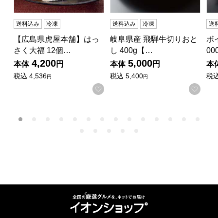
送料込み
冷凍
送料込み
冷凍
送
【広島県虎屋本舗】はっ
岐阜県産 飛騨牛切りおと
ボ
さく大福 12個…
し 400g【…
0
4,200
5,000
本体
円
本体
円
本
税込
4,536
税込
5,400
税
円
円
お気に入りに登録する
お気