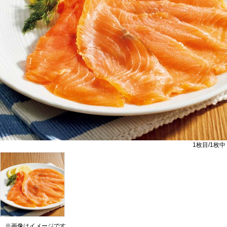
1
枚目/
1
枚中
※画像はイメージです。